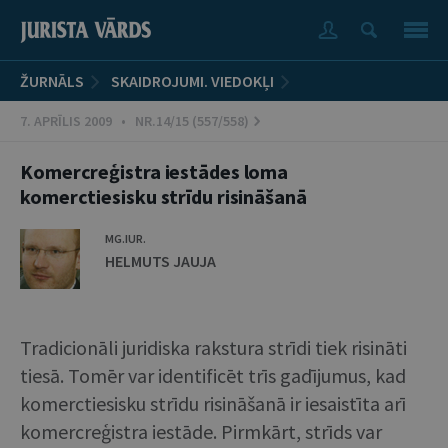
ŽURNĀLS
SKAIDROJUMI. VIEDOKĻI
7. APRĪLIS 2009 • NR.14/15 (557/558)
Komercreģistra iestādes loma
komerctiesisku strīdu risināšanā
MG.IUR.
HELMUTS JAUJA
Tradicionāli juridiska rakstura strīdi tiek risināti
tiesā. Tomēr var identificēt trīs gadījumus, kad
komerctiesisku strīdu risināšanā ir iesaistīta arī
komercreģistra iestāde. Pirmkārt, strīds var