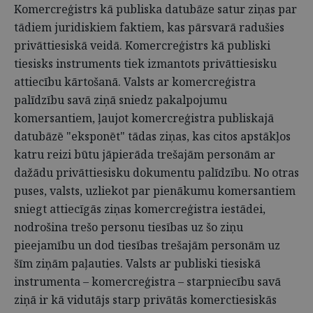
Komercreģistrs kā publiska datubāze satur ziņas par
tādiem juridiskiem faktiem, kas pārsvarā radušies
privāttiesiskā veidā. Komercreģistrs kā publiski
tiesisks instruments tiek izmantots privāttiesisku
attiecību kārtošanā. Valsts ar komercreģistra
palīdzību savā ziņā sniedz pakalpojumu
komersantiem, ļaujot komercreģistra publiskajā
datubāzē "eksponēt" tādas ziņas, kas citos apstākļos
katru reizi būtu jāpierāda trešajām personām ar
dažādu privāttiesisku dokumentu palīdzību. No otras
puses, valsts, uzliekot par pienākumu komersantiem
sniegt attiecīgās ziņas komercreģistra iestādei,
nodrošina trešo personu tiesības uz šo ziņu
pieejamību un dod tiesības trešajām personām uz
šīm ziņām paļauties. Valsts ar publiski tiesiskā
instrumenta – komercreģistra – starpniecību savā
ziņā ir kā vidutājs starp privātās komerctiesiskās