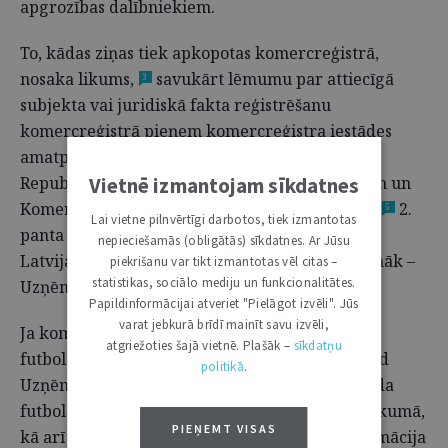
apgrozības dalībniekiem.
To, kādas ziņas tiek apkopotas komercreģistrā,
nosaka likums,
savukārt lēmumu par attiecīgā
3
subjekta vai juridiskā fakta reģistrēšanu
komercreģistrā pieņem komercreģistra iestādes
amatpersonas. Atbilstoši likuma "Par Latvijas
Republikas Uzņēmumu reģistru"
Vietnē izmantojam sīkdatnes
2.
pantam un
4
7
Komerclikuma spēkā stāšanās kārtības likuma
2.
5
Lai vietne pilnvērtīgi darbotos, tiek izmantotas
panta pirmajai daļai komercreģistra iestāde ir
nepieciešamās (obligātās) sīkdatnes. Ar Jūsu
Latvijas Republikas Uzņēmumu reģistrs (turpmāk –
piekrišanu var tikt izmantotas vēl citas –
statistikas, sociālo mediju un funkcionalitātes.
Uzņēmumu reģistrs).
Papildinformācijai atveriet "Pielāgot izvēli". Jūs
varat jebkurā brīdī mainīt savu izvēli,
Ja komerctiesisko apgrozību iedomājamies kā
atgriežoties šajā vietnē. Plašāk –
sīkdatņu
futbola spēli, bet komersantus kā spēlētājus, tad
politikā
.
Uzņēmumu reģistrs ir kā tiesnesis, kas pārbauda
futbola zābakus spēlētājiem pirms došanās laukumā,
PIEŅEMT VISAS
kā arī atbild par tablo, uz kura ir būtiska informācija