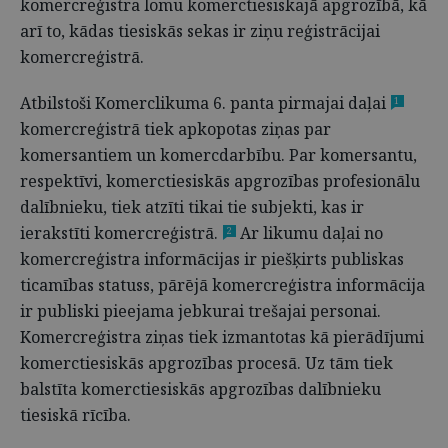
komercreģistra lomu komerctiesiskajā apgrozībā, kā
arī to, kādas tiesiskās sekas ir ziņu reģistrācijai
komercreģistrā.
Atbilstoši Komerclikuma 6. panta pirmajai daļai
1
komercreģistrā tiek apkopotas ziņas par
komersantiem un komercdarbību. Par komersantu,
respektīvi, komerctiesiskās apgrozības profesionālu
dalībnieku, tiek atzīti tikai tie subjekti, kas ir
ierakstīti komercreģistrā.
Ar likumu daļai no
2
komercreģistra informācijas ir piešķirts publiskas
ticamības statuss, pārējā komercreģistra informācija
ir publiski pieejama jebkurai trešajai personai.
Komercreģistra ziņas tiek izmantotas kā pierādījumi
komerctiesiskās apgrozības procesā. Uz tām tiek
balstīta komerctiesiskās apgrozības dalībnieku
tiesiskā rīcība.