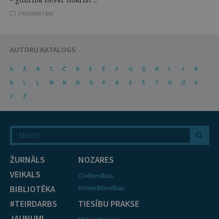
3 KOMENTĀRI
AUTORU KATALOGS
A
Ā
B
C
Č
D
E
Ē
F
G
Ģ
H
I
J
K
Ķ
L
Ļ
M
N
Ņ
O
P
R
S
Š
T
U
Ū
V
Z
Ž
ŽURNĀLS
NOZARES
VEIKALS
Civiltiesības
BIBLIOTĒKA
Krimināltiesības
#TEIRDARBS
TIESĪBU PRAKSE
JAUNUMI