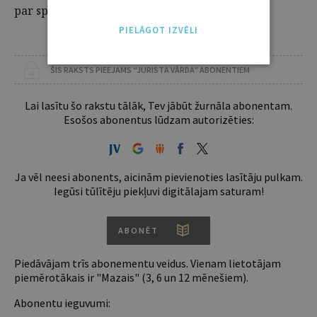
par spēlētāju sastāvu un notikumiem laukumā.
PIELĀGOT IZVĒLI
ŠIS RAKSTS PIEEJAMS “JURISTA VĀRDA” ABONENTIEM
Lai lasītu šo rakstu tālāk, Tev jābūt žurnāla abonentam.
Esošos abonentus lūdzam autorizēties:
Ja vēl neesi abonents, aicinām pievienoties lasītāju pulkam.
Iegūsi tūlītēju piekļuvi digitālajam saturam!
ABONĒT
Piedāvājam trīs abonementu veidus. Vienam lietotājam
piemērotākais ir "Mazais" (3, 6 un 12 mēnešiem).
Abonentu ieguvumi: