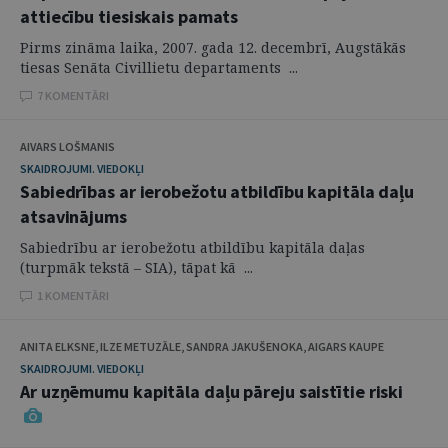
attiecību tiesiskais pamats
Pirms zināma laika, 2007. gada 12. decembrī, Augstākās
tiesas Senāta Civillietu departaments ...
7 KOMENTĀRI
AIVARS LOŠMANIS
SKAIDROJUMI. VIEDOKĻI
Sabiedrības ar ierobežotu atbildību kapitāla daļu
atsavinājums
Sabiedrību ar ierobežotu atbildību kapitāla daļas
(turpmāk tekstā – SIA), tāpat kā ...
1 KOMENTĀRI
ANITA ELKSNE, ILZE METUZĀLE, SANDRA JAKUŠENOKA, AIGARS KAUPE
SKAIDROJUMI. VIEDOKĻI
Ar uzņēmumu kapitāla daļu pāreju saistītie riski