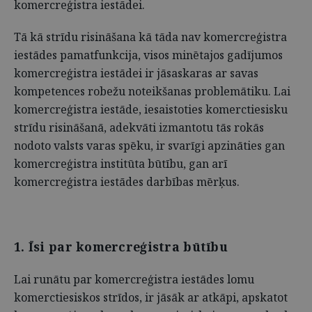
komercreģistra iestādei.
Tā kā strīdu risināšana kā tāda nav komercreģistra
iestādes pamatfunkcija, visos minētajos gadījumos
komercreģistra iestādei ir jāsaskaras ar savas
kompetences robežu noteikšanas problemātiku. Lai
komercreģistra iestāde, iesaistoties komerctiesisku
strīdu risināšanā, adekvāti izmantotu tās rokās
nodoto valsts varas spēku, ir svarīgi apzināties gan
komercreģistra institūta būtību, gan arī
komercreģistra iestādes darbības mērķus.
1. Īsi par komercreģistra būtību
Lai runātu par komercreģistra iestādes lomu
komerctiesiskos strīdos, ir jāsāk ar atkāpi, apskatot