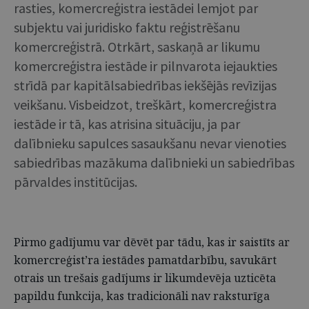
rasties, komercreģistra iestādei lemjot par
subjektu vai juridisko faktu reģistrēšanu
komercreģistrā. Otrkārt, saskaņā ar likumu
komercreģistra iestāde ir pilnvarota iejaukties
strīdā par kapitālsabiedrības iekšējās revīzijas
veikšanu. Visbeidzot, treškārt, komercreģistra
iestāde ir tā, kas atrisina situāciju, ja par
dalībnieku sapulces sasaukšanu nevar vienoties
sabiedrības mazākuma dalībnieki un sabiedrības
pārvaldes institūcijas.
Pirmo gadījumu var dēvēt par tādu, kas ir saistīts ar
komercreģist’ra iestādes pamatdarbību, savukārt
otrais un trešais gadījums ir likumdevēja uzticēta
papildu funkcija, kas tradicionāli nav raksturīga