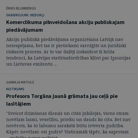
ĒRIKS BLUMBERGS
SKAIDROJUMI. VIEDOKĻI
Komerclikuma pilnveidošana akciju publiskajam
piedāvājumam
Akciju publiskā piedāvājuma organizēšana Latvijā nav
neiespējama, bet tas ir pietiekami sarežģīts un juridiski
riskants process. Ar to var daļēji izskaidrot šī brīža
tendenci, ka Latvijas statūtsabiedrības kļūst par Igaunijas
un Lietuvas emitentu ...
SANNIJA MATULE
NOTIKUMS
Profesora Torgāna jaunā grāmata jau ceļā pie
lasītājiem
"Sveicot dzimšanas dienās un citās jubilejās, viens otram
novēlam laimi, veselību, prieku un daudz ko citu. Bet nav
novērots, ka šo labumu sarakstā būtu ietverta gudrība.
Kāpēc nevēlam: esi gudrs? Visticamāk tāpēc, ka saprotam
– gudrība nevar nokrist ...