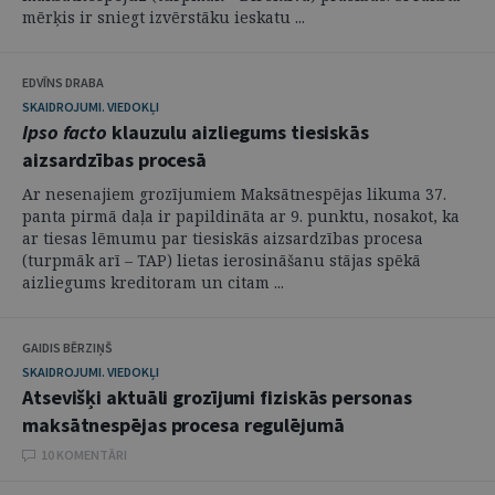
mērķis ir sniegt izvērstāku ieskatu ...
EDVĪNS DRABA
SKAIDROJUMI. VIEDOKĻI
Ipso facto
klauzulu aizliegums tiesiskās
aizsardzības procesā
Ar nesenajiem grozījumiem Maksātnespējas likuma 37.
panta pirmā daļa ir papildināta ar 9. punktu, nosakot, ka
ar tiesas lēmumu par tiesiskās aizsardzības procesa
(turpmāk arī – TAP) lietas ierosināšanu stājas spēkā
aizliegums kreditoram un citam ...
GAIDIS BĒRZIŅŠ
SKAIDROJUMI. VIEDOKĻI
Atsevišķi aktuāli grozījumi fiziskās personas
maksātnespējas procesa regulējumā
10 KOMENTĀRI