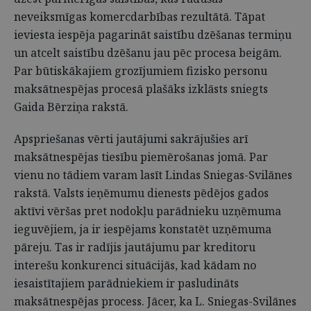
neveiksmīgas komercdarbības rezultātā. Tāpat
ieviesta iespēja pagarināt saistību dzēšanas termiņu
un atcelt saistību dzēšanu jau pēc procesa beigām.
Par būtiskākajiem grozījumiem fizisko personu
maksātnespējas procesā plašāks izklāsts sniegts
Gaida Bērziņa rakstā.
Apspriešanas vērti jautājumi sakrājušies arī
maksātnespējas tiesību piemērošanas jomā. Par
vienu no tādiem varam lasīt Lindas Sniegas-Svilānes
rakstā. Valsts ieņēmumu dienests pēdējos gados
aktīvi vēršas pret nodokļu parādnieku uzņēmuma
ieguvējiem, ja ir iespējams konstatēt uzņēmuma
pāreju. Tas ir radījis jautājumu par kreditoru
interešu konkurenci situācijās, kad kādam no
iesaistītajiem parādniekiem ir pasludināts
maksātnespējas process. Jācer, ka L. Sniegas-Svilānes