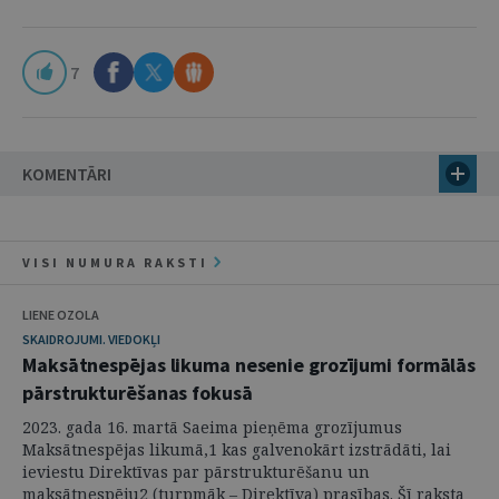
7
KOMENTĀRI
VISI NUMURA RAKSTI
LIENE OZOLA
SKAIDROJUMI. VIEDOKĻI
Maksātnespējas likuma nesenie grozījumi formālās
pārstrukturēšanas fokusā
2023. gada 16. martā Saeima pieņēma grozījumus
Maksātnespējas likumā,1 kas galvenokārt izstrādāti, lai
ieviestu Direktīvas par pārstrukturēšanu un
maksātnespēju2 (turpmāk – Direktīva) prasības. Šī raksta