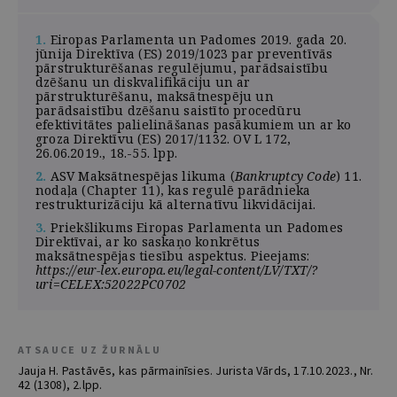
1.
Eiropas Parlamenta un Padomes 2019. gada 20.
jūnija Direktīva (ES) 2019/1023 par preventīvās
pārstrukturēšanas regulējumu, parādsaistību
dzēšanu un diskvalifikāciju un ar
pārstrukturēšanu, maksātnespēju un
parādsaistību dzēšanu saistīto procedūru
efektivitātes palielināšanas pasākumiem un ar ko
groza Direktīvu (ES) 2017/1132. OV L 172,
26.06.2019., 18.-55. lpp.
2.
ASV Maksātnespējas likuma (
Bankruptcy Code
) 11.
nodaļa (Chapter 11), kas regulē parādnieka
restrukturizāciju kā alternatīvu likvidācijai.
3.
Priekšlikums Eiropas Parlamenta un Padomes
Direktīvai, ar ko saskaņo konkrētus
maksātnespējas tiesību aspektus. Pieejams:
https://eur-lex.europa.eu/legal-content/LV/TXT/?
uri=CELEX:52022PC0702
ATSAUCE UZ ŽURNĀLU
Jauja H. Pastāvēs, kas pārmainīsies. Jurista Vārds, 17.10.2023., Nr.
42 (1308), 2.lpp.