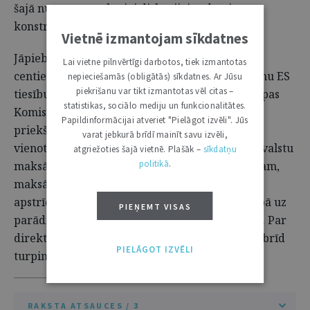
šajā numurā uzsāktajai diskusijai redzēsim arī
konstruktīvu turpinājumu.
Vietnē izmantojam sīkdatnes
Jāpiebilst, ka ar Pārstrukturēšanas direktīvu
Lai vietne pilnvērtīgi darbotos, tiek izmantotas
centieni harmonizēt maksātnespējas regulējumu ES
nepieciešamās (obligātās) sīkdatnes. Ar Jūsu
piekrišanu var tikt izmantotas vēl citas –
tiesību telpā nebeidzas. 2022. gada nogalē Eiropas
statistikas, sociālo mediju un funkcionalitātes.
Komisija ir nākusi klajā ar jaunas direktīvas
Papildinformācijai atveriet "Pielāgot izvēli". Jūs
priekšlikumu.
Tās mērķis ir novērst šķēršļus
3
varat jebkurā brīdī mainīt savu izvēli,
vienotajam tirgum, saskaņojot atsevišķus dalībvalstu
atgriežoties šajā vietnē. Plašāk –
sīkdatņu
politikā
.
maksātnespējas procedūru elementus. Piemēram,
maksātnespējīgu parādnieku darījumu
apstrīdēšanu, administratoru pilnvaras attiecībā uz
PIEŅEMT VISAS
parādnieka mantu, kreditoru lomu procesā u.c. Par
direktīvas gala versiju vēl ir pāragri spriest, šobrīd
PIELĀGOT IZVĒLI
turpinās diskusijas. Tāpēc par to citā reizē.
RAKSTA ATSAUCES / 3