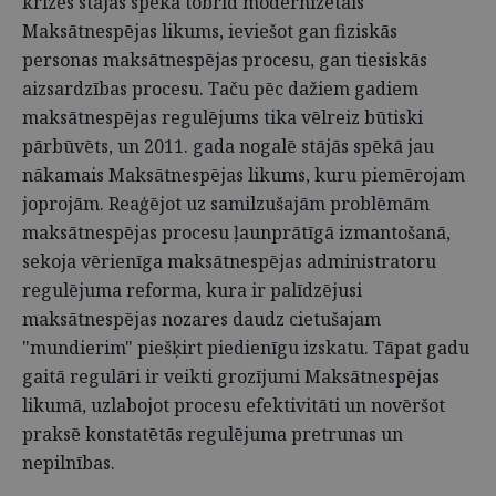
krīzes stājās spēkā tobrīd modernizētais
Maksātnespējas likums, ieviešot gan fiziskās
personas maksātnespējas procesu, gan tiesiskās
aizsardzības procesu. Taču pēc dažiem gadiem
maksātnespējas regulējums tika vēlreiz būtiski
pārbūvēts, un 2011. gada nogalē stājās spēkā jau
nākamais Maksātnespējas likums, kuru piemērojam
joprojām. Reaģējot uz samilzušajām problēmām
maksātnespējas procesu ļaunprātīgā izmantošanā,
sekoja vērienīga maksātnespējas administratoru
regulējuma reforma, kura ir palīdzējusi
maksātnespējas nozares daudz cietušajam
"mundierim" piešķirt piedienīgu izskatu. Tāpat gadu
gaitā regulāri ir veikti grozījumi Maksātnespējas
likumā, uzlabojot procesu efektivitāti un novēršot
praksē konstatētās regulējuma pretrunas un
nepilnības.