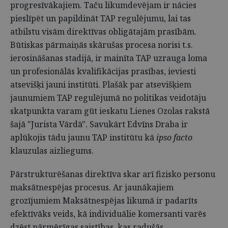
progresīvākajiem. Taču likumdevējam ir nācies
pieslīpēt un papildināt TAP regulējumu, lai tas
atbilstu visām direktīvas obligātajām prasībām.
Būtiskas pārmaiņās skārušas procesa norisi t.s.
ierosināšanas stadijā, ir mainīta TAP uzrauga loma
un profesionālās kvalifikācijas prasības, ieviesti
atsevišķi jauni institūti. Plašāk par atsevišķiem
jaunumiem TAP regulējumā no politikas veidotāju
skatpunkta varam gūt ieskatu Lienes Ozolas rakstā
šajā "Jurista Vārdā". Savukārt Edvīns Draba ir
aplūkojis tādu jaunu TAP institūtu kā
ipso facto
klauzulas aizliegums.
Pārstrukturēšanas direktīva skar arī fizisko personu
maksātnespējas procesus. Ar jaunākajiem
grozījumiem Maksātnespējas likumā ir padarīts
efektīvāks veids, kā individuālie komersanti varēs
dzēst pārmērīgas saistības, kas radušās