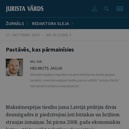
ŽURNĀLS
REDAKTORA SLEJA
17. OKTOBRIS 2023 • NR.42 (1308)
Pastāvēs, kas pārmainīsies
MG. IUR.
HELMUTS JAUJA
Maksātnespējas regulējuma pilnveidošanas darba grupas
loceklis, maksātnespējas tiesību jomai veltītā “Jurista Vārda”
tematiskā laidiena viesredaktors
Maksātnespējas tiesību joma Latvijā pēdējās divās
desmitgadēs ir piedzīvojusi ļoti būtiskas un brīžiem
straujas izmaiņas. Īsi pirms 2008. gada ekonomiskās