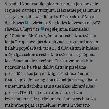
Šī gada 16. martā tika pieņemti un nu jau spēkā ir
stājušies kārtējie grozījumi Maksātnespējas likumā.
Tie galvenokārt saistīti ar t.s. Pārstrukturēšanas
direktīvas
ieviešanu. Smeļoties iedvesmu no ASV
1
slavenā
Chapter 11
regulējuma, finansiālās
2
grūtībās nonākušu uzņēmumu restrukturizācijas
ideja Eiropā pēdējās desmitgadēs ir guvusi arvien
lielāku popularitāti, taču ES dalībvalstīm ir bijušas
atšķirīgas sekmes restrukturizācijas regulējuma
ieviešanā un piemērošanā. Direktīvas mērķis ir
nodrošināt, ka visās dalībvalstīs ir pieejama
procedūra, kas ļauj efektīgi risināt uzņēmumu
finanšu problēmas agrīnā to stadijā un saglabājot
uzņēmuma darbību. Mūsu tiesiskās aizsardzības
process (TAP) lielā mērā atbilst direktīvas
izvirzītajiem raksturlielumiem, ļaujot secināt, ka
maksātnespējas regulējums mums ir viens no