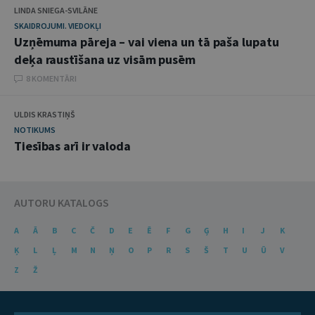
LINDA SNIEGA-SVILĀNE
SKAIDROJUMI. VIEDOKĻI
Uzņēmuma pāreja – vai viena un tā paša lupatu
deķa raustīšana uz visām pusēm
8 KOMENTĀRI
ULDIS KRASTIŅŠ
NOTIKUMS
Tiesības arī ir valoda
AUTORU KATALOGS
A
Ā
B
C
Č
D
E
Ē
F
G
Ģ
H
I
J
K
Ķ
L
Ļ
M
N
Ņ
O
P
R
S
Š
T
U
Ū
V
Z
Ž