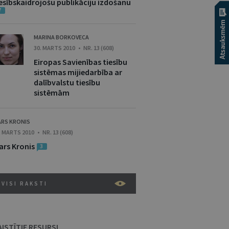
iesībskaidrojošu publikāciju izdošanu
7
MARINA BORKOVECA
30. MARTS 2010 • NR. 13 (608)
Eiropas Savienības tiesību
sistēmas mijiedarbība ar
dalībvalstu tiesību
sistēmām
ARS KRONIS
. MARTS 2010 • NR. 13 (608)
ars Kronis
3
VISI RAKSTI
AISTĪTIE RESURSI