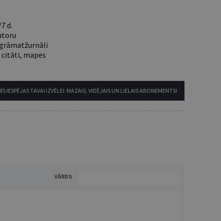
7 d.
utoru
e grāmatžurnāli
 citāti, mapes
ĪS IESPĒJAS TAVAI IZVĒLEI: MAZAIS, VIDĒJAIS UN LIELAIS ABONEMENTS!
VĀRDS