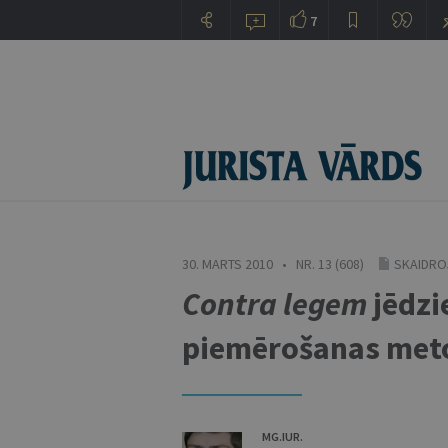
7
30. MARTS 2010 • NR. 13 (608)
SKAIDROJ
Contra legem
jēdzi
piemērošanas met
MG.IUR.