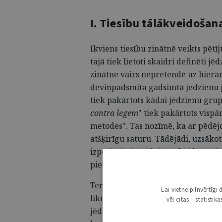
I. Tiesību tālākveidoša
Ikviens tiesību zinātnē veikts pētī
tajā tiek lietoti skaidri definēti j
zinātne vairs nepretendē uz hiera
deviņpadsmitā gadsimta jēdzienu
tiek pakārtots kādai jēdzienu grup
contra legem
" tiek pakārtots visp
metodes". Tas nozīmē, ka ar pēdējo t
atšķirīgu saturu. Tādējādi, uzsāko
izpēti, vispirms ir jānoskaidro šā j
piemērošanas metožu sistēmā.
Termins
contra legem
tulkojumā no
Lai vietne pilnvērtīg
likumu vērsts", "likumu pārkāpjoš
vēl citas – statisti
jēdzienu
contra legem
var saprast 