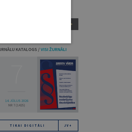
populistisku histēriju
TIESĪBU TEORIJA, VĒSTURE UN FILOZOFIJA
URNĀLU KATALOGS /
VISI ŽURNĀLI
7
14. JŪLIJS 2026
NR 7 (1425)
TIKAI DIGITĀLI
JV+