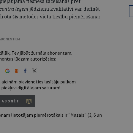
pieļaujama tiesneša sacelšanās pret
contra legem
jēdzienu kvalitatīvi var definēt
idrota šīs metodes vieta tiesību piemērošanas
 ABONENTIEM
 tālāk, Tev jābūt žurnāla abonentam.
entus lūdzam autorizēties:
 aicinām pievienoties lasītāju pulkam.
u piekļuvi digitālajam saturam!
ABONĒT
nam lietotājam piemērotākais ir "Mazais" (3, 6 un