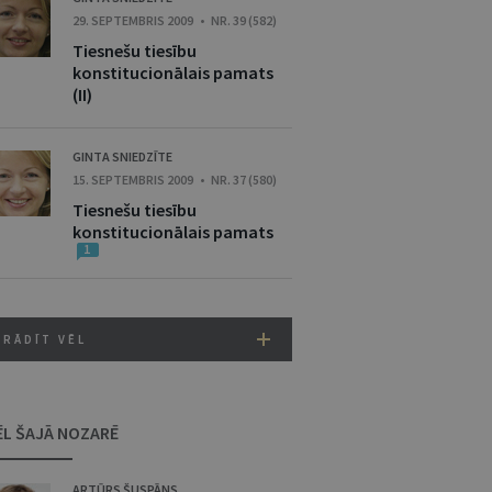
29. SEPTEMBRIS 2009 • NR. 39 (582)
Tiesnešu tiesību
konstitucionālais pamats
(II)
GINTA SNIEDZĪTE
15. SEPTEMBRIS 2009 • NR. 37 (580)
Tiesnešu tiesību
konstitucionālais pamats
1
RĀDĪT VĒL
ĒL ŠAJĀ NOZARĒ
ARTŪRS ŠUSPĀNS