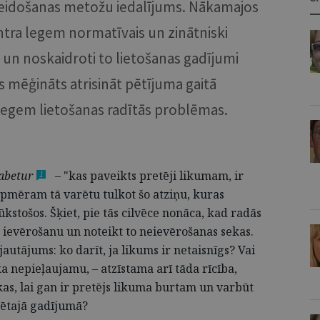
kveidošanas metožu iedalījums. Nākamajos
ntra legem normatīvais un zinātniski
n noskaidroti to lietošanas gadījumi
iks mēģināts atrisināt pētījuma gaitā
egem lietošanas radītās problēmas.
abetur
– "kas paveikts pretēji likumam, ir
1
apmēram tā varētu tulkot šo atziņu, kuras
tošos. Šķiet, pie tās cilvēce nonāca, kad radās
ievērošanu un noteikt to neievērošanas sekas.
utājums: ko darīt, ja likums ir netaisnīgs? Vai
a nepieļaujamu, – atzīstama arī tāda rīcība,
as, lai gan ir pretējs likuma burtam un varbūt
rētajā gadījumā?