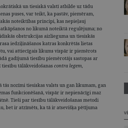
rātiskā un tiesiskā valstī atbilde uz tādu
enas puses, var teikt, ka pastāv, piemēram,
iskās noteiktības principi, kas nepieļauj
 atkāpšanos no likumā noteiktā regulējuma; no
ridiskās obstrukcijas aizlieguma un tiesiskās
prasa iedziļināšanos katras konkrētās lietas
tu, vai attiecīgais likums vispār ir piemērots
ādā gadījumā tiesību piemērotājs sastopas ar
ī tiesību tālākveidošanas
contra legem
,
 tās nozīmi tiesiskas valsts un gan likumam, gan
stēmas funkcionēšanā, vispār ir nepienācīgi maz
ātnē. Tieši par tiesību tālākveidošanas metodi
, bet ir atzīmēts, ka tā ir atsevišķa pētījuma
V