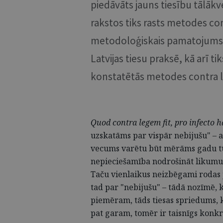
piedāvāts jauns tiesību tālā
rakstos tiks rasts metodes co
metodoloģiskais pamatojums u
Latvijas tiesu praksē, kā arī t
konstatētās metodes contra l
Quod contra legem fit, pro infecto
h
uzskatāms par vispār nebijušu" – 
vecums varētu būt mērāms gadu tūks
nepieciešamība nodrošināt likumu 
Taču vienlaikus neizbēgami rodas ja
tad par "nebijušu" – tādā nozīmē, k
piemēram, tāds tiesas spriedums, k
pat garam, tomēr ir taisnīgs konk