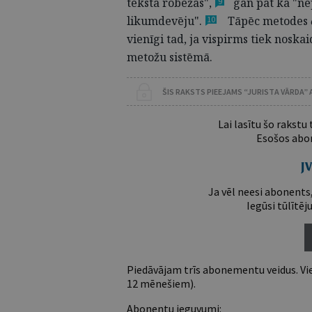
teksta robežas"
,
gan pat kā "ne
9
likumdevēju"
.
Tāpēc metodes
10
vienīgi tad, ja vispirms tiek noska
metožu sistēmā.
ŠIS RAKSTS PIEEJAMS “JURISTA VĀRDA”
Lai lasītu šo rakstu
Esošos abon
Ja vēl neesi abonents,
Iegūsi tūlītēj
Piedāvājam trīs abonementu veidus. Vie
12 mēnešiem).
Abonentu ieguvumi: