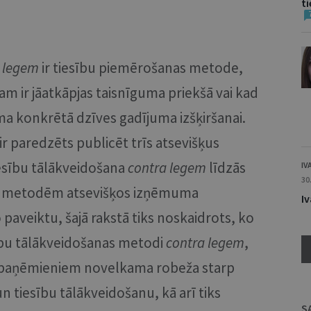
t
 legem
ir tiesību piemērošanas metode,
m ir jāatkāpjas taisnīguma priekšā vai kad
ma konkrētā dzīves gadījuma izšķiršanai.
r paredzēts publicēt trīs atsevišķus
tiesību tālākveidošana
contra legem
līdzās
IV
30
as metodēm atsevišķos izņēmuma
Iv
 paveiktu, šajā rakstā tiks noskaidrots, ko
sību tālākveidošanas metodi
contra legem
,
m paņēmieniem novelkama robeža starp
n tiesību tālākveidošanu, kā arī tiks
S