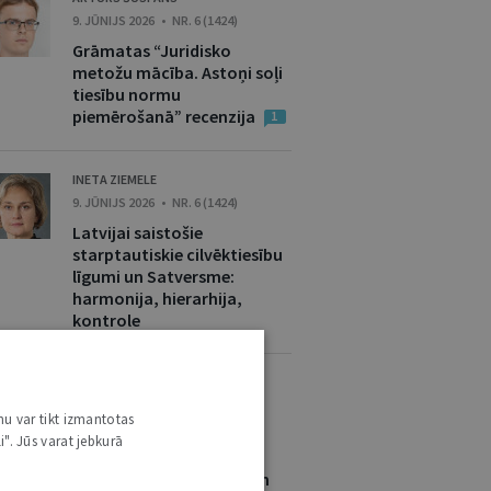
9. JŪNIJS 2026 • NR. 6 (1424)
Grāmatas “Juridisko
metožu mācība. Astoņi soļi
tiesību normu
piemērošanā” recenzija
1
INETA ZIEMELE
9. JŪNIJS 2026 • NR. 6 (1424)
Latvijai saistošie
starptautiskie cilvēktiesību
līgumi un Satversme:
harmonija, hierarhija,
kontrole
EGILS LEVITS
9. JŪNIJS 2026 • NR. 6 (1424)
nu var tikt izmantotas
Valsts pārvaldes
i". Jūs varat jebkurā
efektivizācija: starp
nepieciešamu reformu un