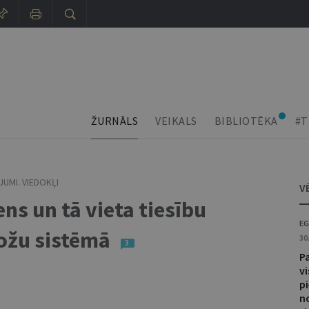
ŽURNĀLS
VEIKALS
BIBLIOTĒKA
#T
UMI. VIEDOKĻI
V
ens un tā vieta tiesību
EG
ožu sistēmā
30
3
P
vi
p
n