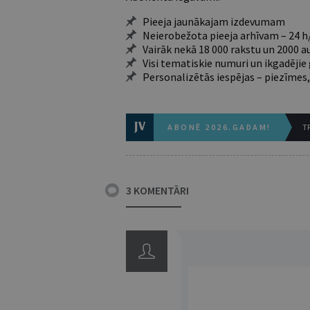
Pieeja jaunākajam izdevumam
Neierobežota pieeja arhīvam – 24 h/
Vairāk nekā 18 000 rakstu un 2000 a
Visi tematiskie numuri un ikgadēji
Personalizētās iespējas – piezīmes,
ABONĒ 2026.GADAM!
TR
3 KOMENTĀRI