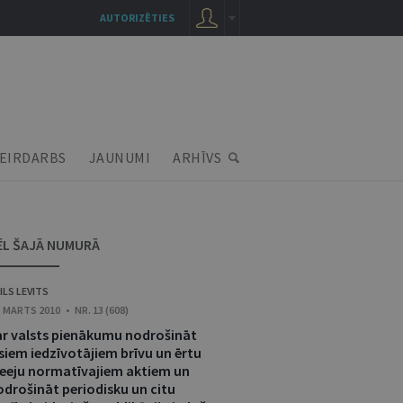
AUTORIZĒTIES
EIRDARBS
JAUNUMI
ARHĪVS
ĒL ŠAJĀ NUMURĀ
ILS LEVITS
. MARTS 2010 • NR. 13 (608)
ar valsts pienākumu nodrošināt
siem iedzīvotājiem brīvu un ērtu
ieeju normatīvajiem aktiem un
odrošināt periodisku un citu