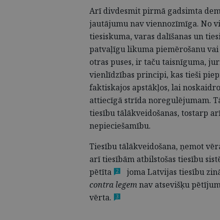
Arī divdesmit pirmā gadsimta demok
jautājumu nav viennozīmīga. No vi
tiesiskuma, varas dalīšanas un ties
patvaļīgu likuma piemērošanu vai
otras puses, ir taču taisnīguma, ju
vienlīdzības principi, kas tieši pie
faktiskajos apstākļos, lai noskaidro
attiecīgā strīda noregulējumam. T
tiesību tālākveidošanas, tostarp ar
nepieciešamību.
Tiesību tālākveidošana, ņemot vērā
arī tiesībām atbilstošas tiesību si
pētīta
joma Latvijas tiesību zin
2
contra legem
nav atsevišķu pētījumu
vērta.
3