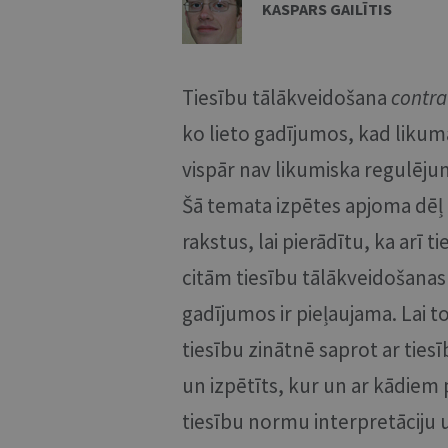
KASPARS GAILĪTIS
Tiesību tālākveidošana
contra
ko lieto gadījumos, kad likuma
vispār nav likumiska regulēju
Šā temata izpētes apjoma dēļ i
rakstus, lai pierādītu, ka arī 
citām tiesību tālākveidošan
gadījumos ir pieļaujama. Lai to
tiesību zinātnē saprot ar tie
un izpētīts, kur un ar kādie
tiesību normu interpretāciju u