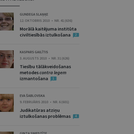
GUNDEGA SLAŅĶE
12. OKTOBRIS 2010 • NR. 41 (636)
Morālā kaitējuma institūta
civiltiesībās iztulkošana
2
KASPARS GAILĪTIS
3. AUGUSTS 2010 • NR. 31 (626)
Tiesību tālākveidošanas
metodes
contra legem
izmantošana
1
EVA ŠABLOVSKA
9. FEBRUĀRIS 2010 • NR. 6 (601)
Judikatūras atziņu
iztulkošanas problēmas
4
GINTA SNIEDZĪTE