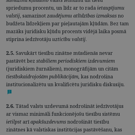
samazina kļūdaino
valsts lēmumu un tiesu
spriedumu procentu, un līdz ar to rada
ietaupījumu
valstij
, samazinot
zaudējumu atlīdzības izmaksas
no
budžeta līdzekļiem par pieļautajām kļūdām. Bez tam
mazāks juridisku kļūdu procents vidējā laika posmā
stiprina iedzīvotāju
uzticību valstij
.
2.5.
Savukārt tiesību zinātne mūsdienās nevar
pastāvēt bez
stabiliem periodiskiem izdevumiem
(juridiskiem žurnāliem), monogrāfijām un citām
tiesībskaidrojošām publikācijām,
kas nodrošina
institucionalizētu un kvalificētu juridisku diskusiju.
2
2.6.
Tātad valsts uzdevumā nodrošināt iedzīvotājus
ar vismaz minimāli funkcionējošu tiesību sistēmu
ietilpst
arī
apakšuzdevums
nodrošināt tiesību
zinātnes kā valstiskas institūcijas pastāvēšanu, kas