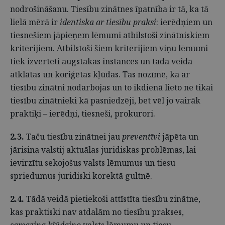
nodrošināšanu. Tiesību zinātnes īpatnība ir tā, ka tā
lielā mērā ir
identiska ar tiesību praksi
: ierēdņiem un
tiesnešiem jāpieņem lēmumi atbilstoši zinātniskiem
kritērijiem. Atbilstoši šiem kritērijiem viņu lēmumi
tiek izvērtēti augstākās instancēs un tādā veidā
atklātas un koriģētas kļūdas. Tas nozīmē, ka ar
tiesību zinātni nodarbojas un to ikdienā lieto ne tikai
tiesību zinātnieki kā pasniedzēji, bet vēl jo vairāk
praktiķi – ierēdņi, tiesneši, prokurori.
2.3.
Taču tiesību zinātnei jau
preventīvi
jāpēta un
jārisina valstij aktuālas juridiskas problēmas, lai
ievirzītu sekojošus valsts lēmumus un tiesu
spriedumus juridiski korektā gultnē.
2.4.
Tādā veidā pietiekoši attīstīta tiesību zinātne,
kas praktiski nav atdalām no tiesību prakses,