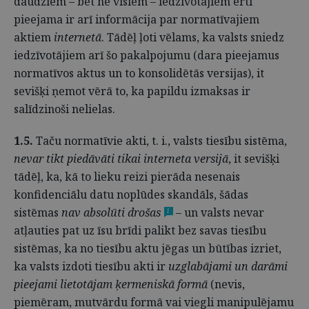
daudziem – bet ne visiem – iedzīvotājiem ērti
pieejama ir arī informācija par normatīvajiem
aktiem
internetā
. Tādēļ ļoti vēlams, ka valsts sniedz
iedzīvotājiem arī šo pakalpojumu (dara pieejamus
normatīvos aktus un to konsolidētās versijas), it
sevišķi ņemot vērā to, ka papildu izmaksas ir
salīdzinoši nelielas.
1.5.
Taču normatīvie akti, t. i., valsts tiesību sistēma,
nevar tikt piedāvāti tikai interneta versijā
, it sevišķi
tādēļ, ka, kā to lieku reizi pierāda nesenais
konfidenciālu datu noplūdes skandāls, šādas
sistēmas
nav absolūti drošas
– un valsts nevar
1
atļauties pat uz īsu brīdi palikt bez savas tiesību
sistēmas, ka no tiesību aktu jēgas un būtības izriet,
ka valsts izdoti tiesību akti ir
uzglabājami un darāmi
pieejami lietotājam ķermeniskā formā
(nevis,
piemēram, mutvārdu formā vai viegli manipulējamu