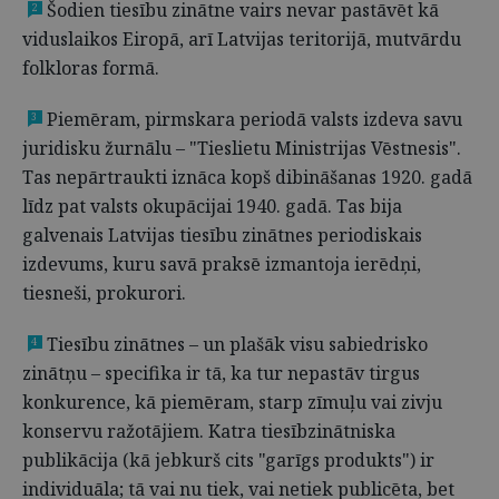
Šodien tiesību zinātne vairs nevar pastāvēt kā
2
viduslaikos Eiropā, arī Latvijas teritorijā, mutvārdu
folkloras formā.
Piemēram, pirmskara periodā valsts izdeva savu
3
juridisku žurnālu – "Tieslietu Ministrijas Vēstnesis".
Tas nepārtraukti iznāca kopš dibināšanas 1920. gadā
līdz pat valsts okupācijai 1940. gadā. Tas bija
galvenais Latvijas tiesību zinātnes periodiskais
izdevums, kuru savā praksē izmantoja ierēdņi,
tiesneši, prokurori.
Tiesību zinātnes – un plašāk visu sabiedrisko
4
zinātņu – specifika ir tā, ka tur nepastāv tirgus
konkurence, kā piemēram, starp zīmuļu vai zivju
konservu ražotājiem. Katra tiesībzinātniska
publikācija (kā jebkurš cits "garīgs produkts") ir
individuāla; tā vai nu tiek, vai netiek publicēta, bet