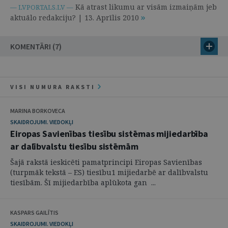
Kā atrast likumu ar visām izmaiņām jeb
— LVPORTALS.LV —
aktuālo redakciju? | 13. Aprīlis 2010
KOMENTĀRI (7)
VISI NUMURA RAKSTI
MARINA BORKOVECA
SKAIDROJUMI. VIEDOKĻI
Eiropas Savienības tiesību sistēmas mijiedarbība
ar dalībvalstu tiesību sistēmām
Šajā rakstā ieskicēti pamatprincipi Eiropas Savienības
(turpmāk tekstā – ES) tiesību1 mijiedarbē ar dalībvalstu
tiesībām. Šī mijiedarbība aplūkota gan ...
KASPARS GAILĪTIS
SKAIDROJUMI. VIEDOKĻI