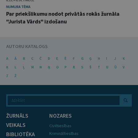
NUMURA TĒMA
Par priekšlikumu nodot privātās rokās žurnāla
"Jurista Vārds" izdošanu
AUTORU KATALOGS
A
Ā
B
C
Č
D
E
Ē
F
G
Ģ
H
I
J
K
Ķ
L
Ļ
M
N
Ņ
O
P
R
S
Š
T
U
Ū
V
Z
Ž
ŽURNĀLS
NOZARES
VEIKALS
Civiltiesības
BIBLIOTĒKA
Krimināltiesības