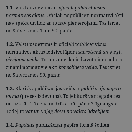
1.1.
Valsts uzdevums ir
oficiāli publicēt visus
normatīvos aktus
. Oficiāli nepublicēti normatīvi akti
nav spēkā un līdz ar to nav piemērojami. Tas izriet
no Satversmes 1. un 90. panta.
1.2.
Valsts uzdevums ir oficiāli publicēt visus
normatīvos aktus iedzīvotājiem
saprotamā un viegli
pieejamā veidā
. Tas nozīmē, ka iedzīvotājiem jādara
zināmi normatīvie akti
konsolidētā veidā
. Tas izriet
no Satversmes 90. panta.
1.3.
Klasisks publikācijas veids ir
publikācija papīra
formā
(preses izdevums). To jebkurš var iegādāties
un uzkrāt. Tā cena nedrīkst būt pārmērīgi augsta.
Tādēļ to
var un vajag dotēt no valsts līdzekļiem
.
1.4.
Papildus
publikācijai papīra formā šodien