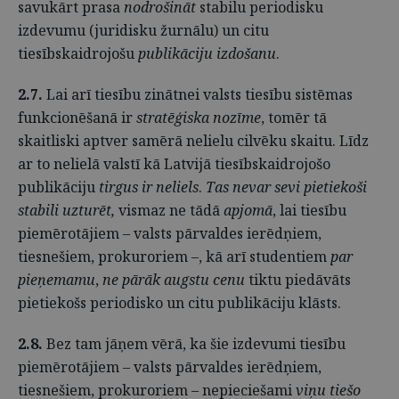
savukārt prasa
nodrošināt
stabilu periodisku
izdevumu (juridisku žurnālu) un citu
tiesībskaidrojošu
publikāciju izdošanu
.
2.7.
Lai arī tiesību zinātnei valsts tiesību sistēmas
funkcionēšanā ir
stratēģiska nozīme
, tomēr tā
skaitliski aptver samērā nelielu cilvēku skaitu. Līdz
ar to nelielā valstī kā Latvijā tiesībskaidrojošo
publikāciju
tirgus ir neliels
.
Tas nevar sevi pietiekoši
stabili uzturēt,
vismaz ne tādā
apjomā
, lai tiesību
piemērotājiem – valsts pārvaldes ierēdņiem,
tiesnešiem, prokuroriem –, kā arī studentiem
par
pieņemamu
,
ne pārāk augstu cenu
tiktu piedāvāts
pietiekošs periodisko un citu publikāciju klāsts.
2.8.
Bez tam jāņem vērā, ka šie izdevumi tiesību
piemērotājiem – valsts pārvaldes ierēdņiem,
tiesnešiem, prokuroriem – nepieciešami
viņu tiešo