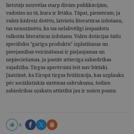
lietotājs neizvēlas starp divām publikācijām,
vadoties no tā, kura ir lētāka. Tāpat, piemēram, ja
valsts kādreiz dotētu, latviešu literatūras izdošanu,
tas nenozīmētu, ka tas nelabvēlīgi iespaidotu
tulkotās literatūras izdošanu. Valsts dotācijas šādu
specifisku "garīgu produktu" izplatīšanas un
pieejamības veicināšanai ir pieļaujamas un
nepieciešamas, ja pastāv attiecīga sabiedrības
vajadzība. Tirgus apsvērumi šeit nav būtiski.
Jāatzīmē, ka Eiropā tirgus fetišizācija, kas uzplauka
pēc sociālistiskās sistēmas sabrukuma, šodien
sabiedrības uzskatu attīstībā jau ir noiets posms.
8