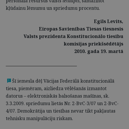
personāla resursus valsts
ietaupīs
, samazinot
kļūdainu lēmumu un spriedumu procentu.
Egils Levits,
Eiropas Savienības Tiesas tiesnesis
Valsts prezidenta Konstitucionālo tiesību
komisijas priekšsēdētājs
2010. gada 19. martā
Šī iemesla dēļ Vācijas Federālā konstitucionālā
1
tiesa, piemēram, aizliedza vēlēšanās izmantot
datorus – elektroniskās balsošanas mašīnas, sk.
3.3.2009. spriedumu lietās Nr. 2-BvC-3/07 un 2-BvC-
4/07. Demokrātija un tiesības nevar tikt pakļautas
tehnisku manipulāciju riskam.