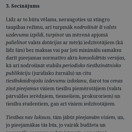
3. Secinājums
Līdz ar to būtu vēlams, neraugoties uz stingro
taupības režīmu, arī turpmāk
nodrošināt šī valsts
uzdevuma izpildi
,
turpinot
un mērenā apjomā
palielinot
valsts
dotācijas
ar mērķi iedzīvotājiem (kā
līdz šim) bez maksas vai par ļoti minimālu samaksu
darīt pieejamas normatīvo aktu
konsolidētās versijas
,
kā arī nodrošināt stabilu
periodisko tiesībzinātnisko
publikāciju
(juridisko žurnālu) un citu
tiesībskaidrojošu izdevumu izdošanu
, darot tos
cenas
ziņā pieejamus
visiem tiesību piemērotājiem (valsts
pārvaldes ierēdņiem, tiesnešiem, prokuroriem) un
tiesību studentiem, gan arī visiem iedzīvotājiem.
Tiesības nav luksuss
, tām jābūt
pieejamām visiem
, un,
jo pieejamākas tās būs, jo vairāk budžeta un