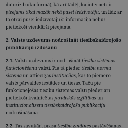
datorizdruku formā), kā arī tādēļ, ka internets ir
pieejams tikai mazāk nekā pusei iedzīvotāju
, un līdz ar
to otrai pusei iedzīvotāju šī informācija nebūs
pietiekoši vienkārši pieejama.
2. Valsts uzdevums nodrošināt tiesībskaidrojošo
publikāciju izdošanu
2.1.
Valsts uzdevums ir nodrošināt
tiesību sistēmas
funkcionēšanu
valstī. Pie tā pieder
tiesību normu
sistēma
un attiecīgās
institūcijas
, kas to piemēro –
valsts pārvaldes iestādes un tiesas. Taču pie
funkcionējošas tiesību sistēmas valstī pieder arī
pietiekoši kvalificētas
juridiskās izglītības
un
institucionalizēta tiesībskaidrojošu publikāciju
nodrošināšana.
2.2.
Tas savukārt prasa
tiesību zinātnes
pastāvēšanas