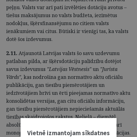
peļņu. Valsts var arī pati izvēlēties dotāciju avotus –
tiešus maksājumus no valsts budžeta, iezīmētus
nodokļus, šķērsfinansējumu no citiem valsts
ienākumiem vai citus. Būtiski ir vienīgi tas, ka valsts
dotē šos izdevumus.
2.11.
Atjaunotā Latvijas valsts šo savu uzdevumu
patlaban pilda, ar šķērsdotāciju palīdzību dotējot
savus izdevumus
"Latvijas Vēstnesis"
un
"Jurista
Vārds",
kas nodrošina gan normatīvo aktu oficiālu
publikāciju, gan tiesību piemērotājiem un
iedzīvotājiem brīvi un ērti pieejamas normatīvo aktu
konsolidētas versijas, gan citu oficiālu informāciju,
gan tiesību piemērotājiem nepieciešamās aktuālās
tiesības skaidrojošos rakstus. Nelielā – diemžēl
absolūti nepietiekošā – daudzumā tiek izdotas arī
Vietnē izmantojam sīkdatnes
monogrāfijas un citas tiesībskaidrojošas publikācijas.