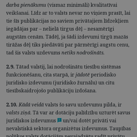
darba pienākumu
(vismaz minimāli) kvalitatīvai
veikšanai. Līdz ar to valsts nevar no viņiem prasīt, lai
tie šīs publikācijas no saviem privātajiem līdzekļiem
iegādājas par – nelielā tirgus dēļ – nesamērīgi
augstām cenām. Tādēļ, ja šādi izdevumi tirgū mazās
tirāžas dēļ tiks piedāvāti par pārmērīgi augstu cenu,
tad šis valsts uzdevums
netiks nodrošināts.
2.9.
Tātad valstij, lai nodrošinātu tiesību sistēmas
funkcionēšanu, cita starpā, ir
jādotē
periodisko
juridisko izdevumu (juridisko žurnālu) un citu
tiesībskaidrojošo publikāciju izdošana.
2.10.
Kādā veidā
valsts šo savu uzdevumu pilda, ir
valsts ziņā
. Tā var ar dotāciju palīdzību uzturēt savus
juridiskos izdevumus
un/vai dotēt privāti vai
3
nevalstiskā sektora organizētus izdevumus. Taupības
nolūkos valsts dotācijām nevajadzētu radīt privātu