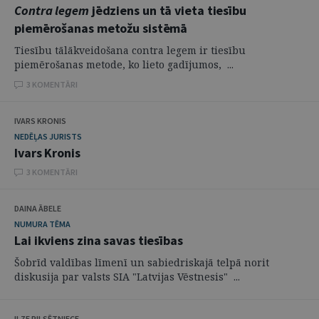
Contra legem
jēdziens un tā vieta tiesību
piemērošanas metožu sistēmā
Tiesību tālākveidošana contra legem ir tiesību
piemērošanas metode, ko lieto gadījumos, ...
3 KOMENTĀRI
IVARS KRONIS
NEDĒĻAS JURISTS
Ivars Kronis
3 KOMENTĀRI
DAINA ĀBELE
NUMURA TĒMA
Lai ikviens zina savas tiesības
Šobrīd valdības līmenī un sabiedriskajā telpā norit
diskusija par valsts SIA "Latvijas Vēstnesis" ...
ILZE PILSĒTNIECE