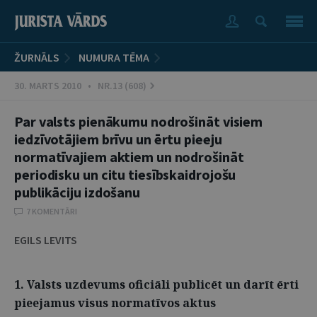
ŽURNĀLS
NUMURA TĒMA
30. MARTS 2010 • NR.13 (608)
Par valsts pienākumu nodrošināt visiem
iedzīvotājiem brīvu un ērtu pieeju
normatīvajiem aktiem un nodrošināt
periodisku un citu tiesībskaidrojošu
publikāciju izdošanu
7 KOMENTĀRI
EGILS LEVITS
1. Valsts uzdevums oficiāli publicēt un darīt ērti
pieejamus visus normatīvos aktus