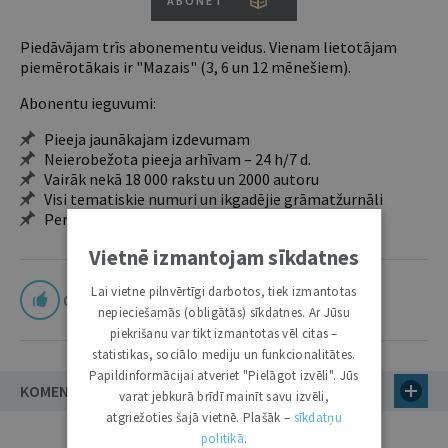
ABONĒT
Piedāvājam trīs abonementu veidus. Vienam lietotājam
piemērotākais ir "Mazais" (3, 6 un 12 mēnešiem).
Abonentu ieguvumi:
Pieeja jaunākajam izdevumam
Neierobežota pieeja arhīvam – 24 h/7 d.
Vairāk nekā 18 000 rakstu un 2000 autoru
Visi tematiskie numuri un ikgadējie grāmatžurnāli
Personalizētās iespējas – piezīmes, citāti, mapes
Vietnē izmantojam sīkdatnes
Lai vietne pilnvērtīgi darbotos, tiek izmantotas
0
nepieciešamās (obligātās) sīkdatnes. Ar Jūsu
piekrišanu var tikt izmantotas vēl citas –
statistikas, sociālo mediju un funkcionalitātes.
Papildinformācijai atveriet "Pielāgot izvēli". Jūs
KOMENTĀRI (2)
varat jebkurā brīdī mainīt savu izvēli,
atgriežoties šajā vietnē. Plašāk –
sīkdatņu
politikā
.