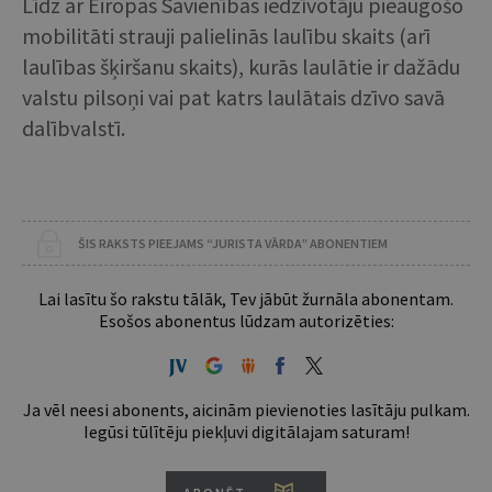
Līdz ar Eiropas Savienības iedzīvotāju pieaugošo
mobilitāti strauji palielinās laulību skaits (arī
laulības šķiršanu skaits), kurās laulātie ir dažādu
valstu pilsoņi vai pat katrs laulātais dzīvo savā
dalībvalstī.
ŠIS RAKSTS PIEEJAMS “JURISTA VĀRDA” ABONENTIEM
Lai lasītu šo rakstu tālāk, Tev jābūt žurnāla abonentam.
Esošos abonentus lūdzam autorizēties:
Ja vēl neesi abonents, aicinām pievienoties lasītāju pulkam.
Iegūsi tūlītēju piekļuvi digitālajam saturam!