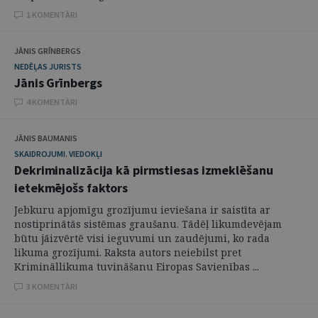
1 KOMENTĀRI
JĀNIS GRĪNBERGS
NEDĒĻAS JURISTS
Jānis Grīnbergs
4 KOMENTĀRI
JĀNIS BAUMANIS
SKAIDROJUMI. VIEDOKĻI
Dekriminalizācija kā pirmstiesas izmeklēšanu
ietekmējošs faktors
Jebkuru apjomīgu grozījumu ieviešana ir saistīta ar
nostiprinātās sistēmas graušanu. Tādēļ likumdevējam
būtu jāizvērtē visi ieguvumi un zaudējumi, ko rada
likuma grozījumi. Raksta autors neiebilst pret
Krimināllikuma tuvināšanu Eiropas Savienības ...
3 KOMENTĀRI