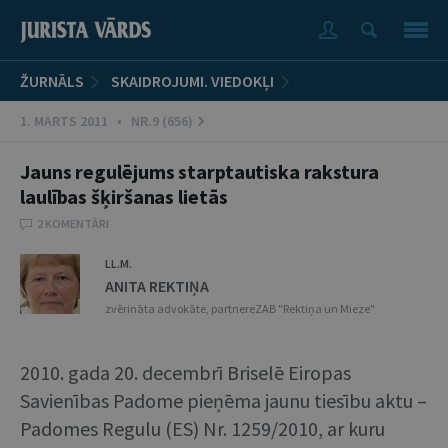
ŽURNĀLS
SKAIDROJUMI. VIEDOKĻI
1. MARTS 2011 • NR.9 (656)
Jauns regulējums starptautiska rakstura
laulības šķiršanas lietās
2 KOMENTĀRI
LL.M.
ANITA REKTIŅA
zvērināta advokāte, partnereZAB "Rektiņa un Mieze"
2010. gada 20. decembrī Briselē Eiropas
Savienības Padome pieņēma jaunu tiesību aktu –
Padomes Regulu (ES) Nr. 1259/2010, ar kuru