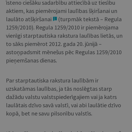
īsteno ciešāku sadarbību attiecībā uz tiesību
aktiem, kas piemērojami laulības šķiršanai un
laulāto atšķiršanai
(turpmāk tekstā – Regula
1
1259/2010). Regula 1259/2010 ir piemērojama
vienīgi starptautiska rakstura laulības lietās, un
to sāks piemērot 2012. gada 20. jūnijā –
astoņpadsmit mēnešus pēc Regulas 1259/2010
pieņemšanas dienas.
Par starptautiska rakstura laulībām ir
uzskatāmas laulības, ja tās noslēgtas starp
dažādu valstu valstspiederīgajiem vai ja katrs
laulātais dzīvo savā valstī, vai abi laulātie dzīvo
kopā, bet ne savu pilsonību valstīs.