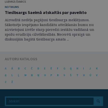
LUDVIGS ŠVARCS
NOTIKUMS
Tiesībsargs Saeimā atskaitās par paveikto
Aizvadītā nedēļa pagājusi tiesībsarga meklējumos.
Sākotnējo iespējamo kandidātu atteikšanās bumu nu
aizvietojusi izvēle starp pieredzi iestāžu vadīšanā un
spožu erudīciju cilvēktiesībās. Necerēti spraigā un
diskusijām bagātā tiesībsarga amata ...
AUTORU KATALOGS
A
Ā
B
C
Č
D
E
Ē
F
G
Ģ
H
I
J
K
Ķ
L
Ļ
M
N
Ņ
O
P
R
S
Š
T
U
Ū
V
Z
Ž