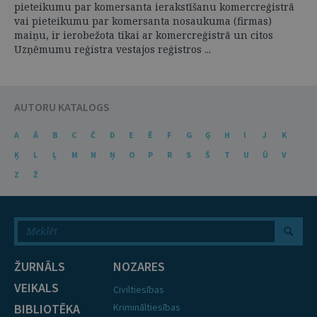
pieteikumu par komersanta ierakstīšanu komercreģistrā
vai pieteikumu par komersanta nosaukuma (firmas)
maiņu, ir ierobežota tikai ar komercreģistrā un citos
Uzņēmumu reģistra vestajos reģistros ...
AUTORU KATALOGS
A
Ā
B
C
Č
D
E
Ē
F
G
Ģ
H
I
J
K
Ķ
L
Ļ
M
N
Ņ
O
P
R
S
Š
T
U
Ū
V
Z
Ž
ŽURNĀLS
NOZARES
VEIKALS
Civiltiesības
BIBLIOTĒKA
Krimināltiesības