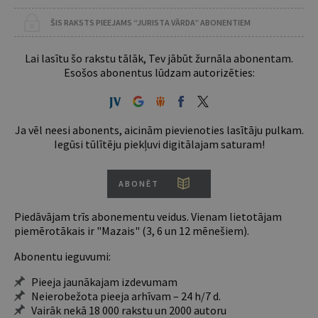
ŠIS RAKSTS PIEEJAMS “JURISTA VĀRDA” ABONENTIEM
Lai lasītu šo rakstu tālāk, Tev jābūt žurnāla abonentam.
Esošos abonentus lūdzam autorizēties:
Ja vēl neesi abonents, aicinām pievienoties lasītāju pulkam.
Iegūsi tūlītēju piekļuvi digitālajam saturam!
ABONĒT
Piedāvājam trīs abonementu veidus. Vienam lietotājam
piemērotākais ir "Mazais" (3, 6 un 12 mēnešiem).
Abonentu ieguvumi:
Pieeja jaunākajam izdevumam
Neierobežota pieeja arhīvam – 24 h/7 d.
Vairāk nekā 18 000 rakstu un 2000 autoru