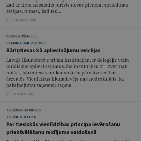
kad ar lietu nesaistīts jurists nevar pieņemt sprieduma
atziņas, it īpaši, kad tās ...
30 KOMENTĀRI
DAGNE RUŠENIECE
SKAIDROJUMI. VIEDOKĻI
Bāriņtiesas kā apliecinājumu veicējas
Latvijā likumdevējs trijām institūcijām ir deleģējis veikt
publiskus apliecinājumus. Šīs institūcijas ir – zvērināti
notāri, bāriņtiesas un konsulārās pārstāvniecības
ārzemēs. Vienlaikus likumdevējs nav nodrošinājis, ka
pakalpojumu saņēmēji saņem ...
7 KOMENTĀRI
TIESĪBSARGA BIROJS
TIESĪBU POLITIKA
Par tiesiskās vienlīdzības principa ievērošanu
priekšvēlēšanu raidījumu veidošanā