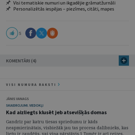
Visi tematiskie numuri un ikgadējie grāmatžurnāli
Personalizētās iespējas – piezīmes, citāti, mapes
5
KOMENTĀRI (4)
VISI NUMURA RAKSTI
JĀNIS VANAGS
SKAIDROJUMI. VIEDOKĻI
Kad aizliegts klusēt jeb atsevišķās domas
Gandrīz par katru tiesas spriedumu ir kāds
neapmierinātais, visbiežāk jau tas procesa dalībnieks, kas
lietu ir zaudējis, vai viņa pārstāvis.1 Tomēr ir arī reizes,