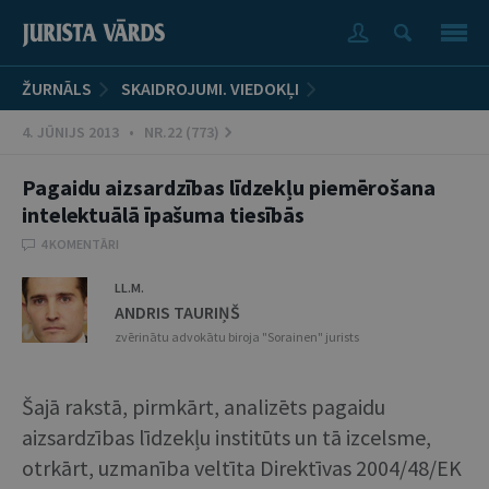
ŽURNĀLS
SKAIDROJUMI. VIEDOKĻI
4. JŪNIJS 2013 • NR.22 (773)
Pagaidu aizsardzības līdzekļu piemērošana
intelektuālā īpašuma tiesībās
4 KOMENTĀRI
LL.M.
ANDRIS TAURIŅŠ
zvērinātu advokātu biroja "Sorainen" jurists
Šajā rakstā, pirmkārt, analizēts pagaidu
aizsardzības līdzekļu institūts un tā izcelsme,
otrkārt, uzmanība veltīta Direktīvas 2004/48/EK