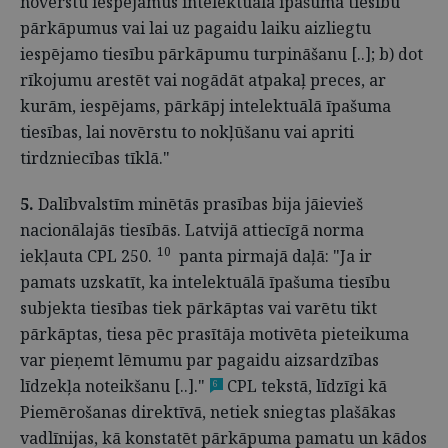
novērstu iespējamus intelektuālā īpašuma tiesību
pārkāpumus vai lai uz pagaidu laiku aizliegtu
iespējamo tiesību pārkāpumu turpināšanu [..]; b) dot
rīkojumu arestēt vai nogādāt atpakaļ preces, ar
kurām, iespējams, pārkāpj intelektuālā īpašuma
tiesības, lai novērstu to nokļūšanu vai apriti
tirdzniecības tīklā."
5.
Dalībvalstīm minētās prasības bija jāievieš
nacionālajās tiesībās. Latvijā attiecīgā norma
10
iekļauta CPL 250.
panta pirmajā daļā: "Ja ir
pamats uzskatīt, ka intelektuālā īpašuma tiesību
subjekta tiesības tiek pārkāptas vai varētu tikt
pārkāptas, tiesa pēc prasītāja motivēta pieteikuma
var pieņemt lēmumu par pagaidu aizsardzības
līdzekļa noteikšanu [..]."
CPL tekstā, līdzīgi kā
6
Piemērošanas direktīvā, netiek sniegtas plašākas
vadlīnijas, kā konstatēt pārkāpuma pamatu un kādos