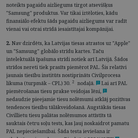
noteikts pagaidu aizliegums tirgot atsevišķus
"Samsung" produktus. Var tikai iztēloties, kādu
finansiālo efektu šāds pagaidu aizliegums var radīt
vienai vai otrai strīdā iesaistītajai kompānijai.
2.
Nav dzirdēts, ka Latvijas tiesas atrastos uz "Apple"
un "Samsung" globālo strīdu kartes. Taču
intelektuālā īpašuma strīdi notiek arī Latvijā. Šādos
strīdos nereti tiek prasīts piemērot PAL. Šis relatīvi
jaunais tiesību institūts nostiprināts Civilprocesa
2
likuma (turpmāk – CPL) 30.
nodaļā.
Lai arī PAL
2
piemērošanas tiesu prakse veidojas lēni,
3
nedaudzie pieejamie tiesu nolēmumi atklāj pozitīvas
tendences tiesību tālākveidošanā. Augstākās tiesas
Civillietu tiesu palātas nolēmumos attīstīts tā
sauktais četru soļu tests, kas ļauj noskaidrot pamatu
PAL nepieciešamībai. Šāda testa ieviešana ir