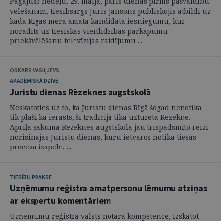
Pagājušo nedēļu, 29. maijā, pāris dienas pirms pašvaldību
vēlēšanām, tiesībsargs Juris Jansons publiskojis atbildi uz
kāda Rīgas mēra amata kandidāta iesniegumu, kur
norādīts uz tiesiskās vienlīdzības pārkāpumu
priekšvēlēšanu televīzijas raidījumu ...
OSKARS VASIĻJEVS
AKADĒMISKĀ DZĪVE
Juristu dienas Rēzeknes augstskolā
Neskatoties uz to, ka Juristu dienas Rīgā šogad nenotika
tik plaši kā ierasts, šī tradīcija tika uzturēta Rēzeknē.
Aprīļa sākumā Rēzeknes augstskolā jau trīspadsmito reizi
norisinājās Juristu dienas, kuru ietvaros notika tiesas
procesa izspēle, ...
TIESĪBU PRAKSE
Uzņēmumu reģistra amatpersonu lēmumu atziņas
ar ekspertu komentāriem
Uzņēmumu reģistra valsts notāra kompetence, izskatot