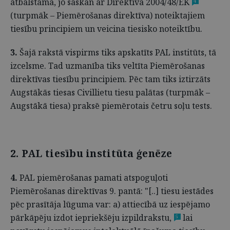
atbalstāma, jo saskan ar Direktīvā 2004/48/EK
4
(turpmāk – Piemērošanas direktīva) noteiktajiem
tiesību principiem un veicina tiesisko noteiktību.
3.
Šajā rakstā vispirms tiks apskatīts PAL institūts, tā
izcelsme. Tad uzmanība tiks veltīta Piemērošanas
direktīvas tiesību principiem. Pēc tam tiks iztirzāts
Augstākās tiesas Civillietu tiesu palātas (turpmāk –
Augstākā tiesa) praksē piemērotais četru soļu tests.
2. PAL tiesību institūta ģenēze
4.
PAL piemērošanas pamati atspoguļoti
Piemērošanas direktīvas 9. pantā: "[..] tiesu iestādes
pēc prasītāja lūguma var: a) attiecībā uz iespējamo
pārkāpēju izdot iepriekšēju izpildrakstu,
lai
5