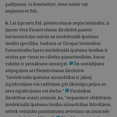
gadījumos, to konstatējot, tiesa tomēr var
nepiemērot PAL.
6.
Lai izprastu PAL piemērošanas nepieciešamību, ir
jāņem vērā Piemērošanas direktīvā paustie
harmonizācijas mērķi un intelektuālā īpašuma
tiesību specifika. Saskaņā ar Eiropas Savienības
Pamattiesību hartu intelektuālā īpašuma tiesības ir
atzītas par vienu no cilvēka pamattiesībām, kuras
valstīm ir pienākums aizsargāt.
Šis uzstādījums
7
atspoguļots arī Piemērošanas direktīvā:
"Intelektuālā īpašuma aizsardzībai ir jāļauj
izgudrotājam vai radītājam gūt likumīgu peļņu no
sava izgudrojuma vai darba."
Vienlaikus
8
direktīvas autori atzinuši, ka, "nepastāvot efektīviem
intelektuālā īpašuma tiesību aizsardzības līdzekļiem,
netiek veicināta jauninājumu ieviešana un jaunrade