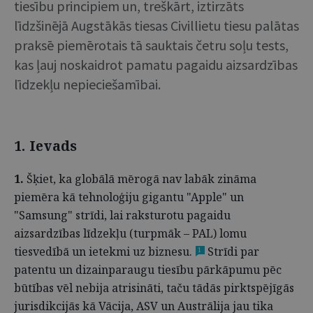
tiesību principiem un, treškārt, iztirzāts
līdzšinējā Augstākās tiesas Civillietu tiesu palātas
praksē piemērotais tā sauktais četru soļu tests,
kas ļauj noskaidrot pamatu pagaidu aizsardzības
līdzekļu nepieciešamībai.
1. Ievads
1.
Šķiet, ka globālā mērogā nav labāk zināma
piemēra kā tehnoloģiju gigantu "Apple" un
"Samsung" strīdi, lai raksturotu pagaidu
aizsardzības līdzekļu (turpmāk – PAL) lomu
tiesvedībā un ietekmi uz biznesu.
Strīdi par
1
patentu un dizainparaugu tiesību pārkāpumu pēc
būtības vēl nebija atrisināti, taču tādās pirktspējīgās
jurisdikcijās kā Vācija, ASV un Austrālija jau tika