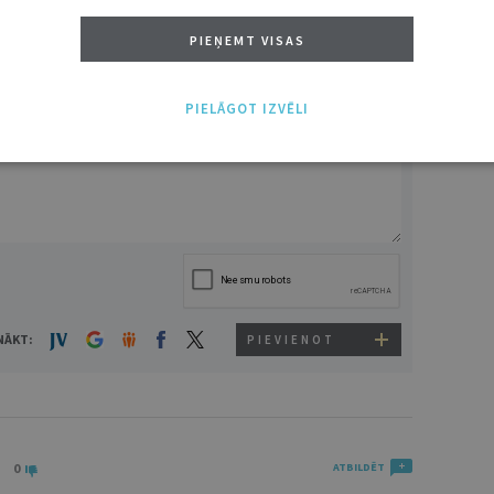
PIEŅEMT VISAS
PIELĀGOT IZVĒLI
VĀRDS
NĀKT:
PIEVIENOT
0
ATBILDĒT