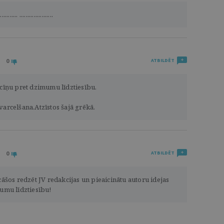
............ .....................
0
ATBILDĒT
 cīņu pret dzimumu līdztiesību.
varcelšana.Atzīstos šajā grēkā.
0
ATBILDĒT
os redzēt JV redakcijas un pieaicinātu autoru idejas
mumu līdztiesību!