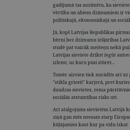
gadījumā tas nozīmētu, ka sievietei
vērtība un abiem dzimumiem ir vie
politiskajā, ekonomiskajā un sociā
Jā, kopš Latvijas Republikas pirms
bērni bez dzimumu izšķirības Latvi
studē pat vairāk meiteņu nekā pui
Latvijas sieviete drīkst iegūt auto
izlemt, uz kuru pusi stūrēt...
Tomēr aizvien tiek norādīts arī u
"stikla griesti" karjerā, pret kuri
daudzas sievietes, zema pārstāvnie
sociālās atstumtības risks utt.
Arī atalgojums sievietēm Latvijā 
ziņā gan mēs neesam starp Eiropas 
kūļājamies kaut kur pa vidu (skat.