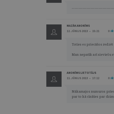
...................................................
MAZĀK ANONĪMS
12. JŪNIJS 2013 • 15:21
0
Toties es priecāšos redzēt
Man nepatīk arī sieviešu s
ANONĪMS LIETOTĀJS
11. JŪNIJS 2013 • 17:12
0
Nākamajos numuros priecāš
par to kā cīnīties par dzi