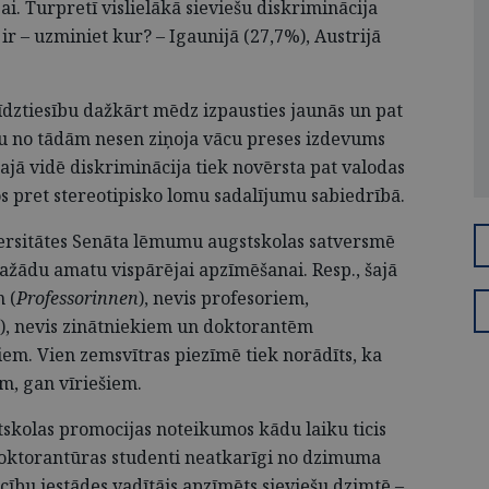
jai. Turpretī vislielākā sieviešu diskriminācija
r – uzminiet kur? – Igaunijā (27,7%), Austrijā
īdztiesību dažkārt mēdz izpausties jaunās un pat
enu no tādām nesen ziņoja vācu preses izdevums
ajā vidē diskriminācija tiek novērsta pat valodas
tos pret stereotipisko lomu sadalījumu sabiedrībā.
ersitātes Senāta lēmumu augstskolas satversmē
dažādu amatu vispārējai apzīmēšanai. Resp., šajā
 (
Professorinnen
), nevis profesoriem,
), nevis zinātniekiem un doktorantēm
iem. Vien zemsvītras piezīmē tiek norādīts, ka
ēm, gan vīriešiem.
kolas promocijas noteikumos kādu laiku ticis
 doktorantūras studenti neatkarīgi no dzimuma
ību iestādes vadītājs apzīmēts sieviešu dzimtē –