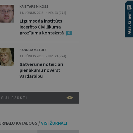
KRISTAPS MIKOSS
11. JŪNIJS 2013 • NR. 23 (774)
Līgumsoda institūts
iecerēto Civillikuma
grozījumu kontekstā
6
SANNIJA MATULE
11. JŪNIJS 2013 • NR. 23 (774)
Satversme noteic arī
pienākumu novērst
vardarbību
VISI RAKSTI
URNĀLU KATALOGS /
VISI ŽURNĀLI