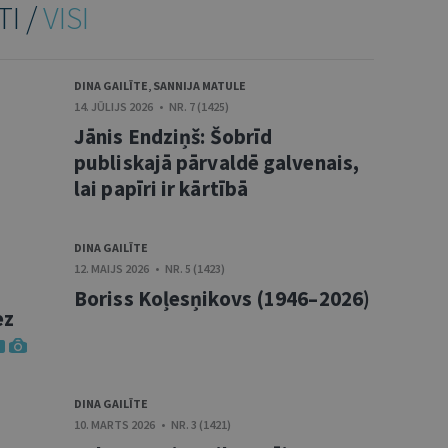
TI /
VISI
DINA GAILĪTE
,
SANNIJA MATULE
14. JŪLIJS 2026 • NR. 7 (1425)
Jānis Endziņš: Šobrīd
publiskajā pārvaldē galvenais,
lai papīri ir kārtībā
DINA GAILĪTE
12. MAIJS 2026 • NR. 5 (1423)
Boriss Koļesņikovs (1946–2026)
ez
DINA GAILĪTE
10. MARTS 2026 • NR. 3 (1421)