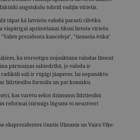
faktiski augstskolu tobrīd vadījis vīrietis.
odā tāpat kā latviešu valodā parasti cilvēku
 vispārīgai apzīmēšanai tikusi lietota vīriešu
Valsts prezidenta kanceleja", "tiesneša ētika"
iķiem, ka stereotipu nojaukšana valodas līmenī
ina pārmaiņas sabiedrībā, jo valoda ir
adikāli soļi ir rūpīgi jāapsver, lai nepanāktu
ar līdztiesību formālu un pat komisku.
emēri, kas varētu sekot dzimumu līdztiesībā
kas reformai (sirsnīgs lūgums to neuztvert
ijas eksprezidentes Guntis Ulmanis un Vaira Vīķe-