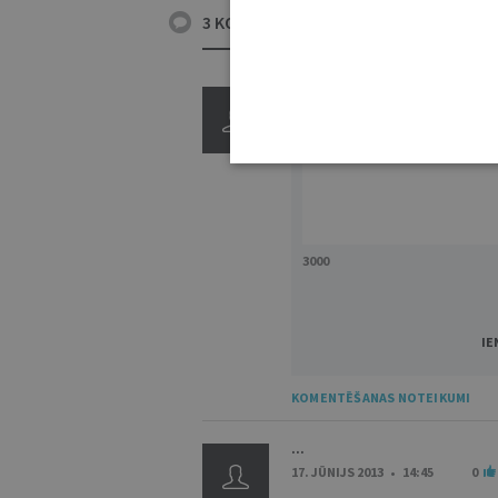
3 KOMENTĀRI
3000
IE
KOMENTĒŠANAS NOTEIKUMI
...
17. JŪNIJS 2013 • 14:45
0