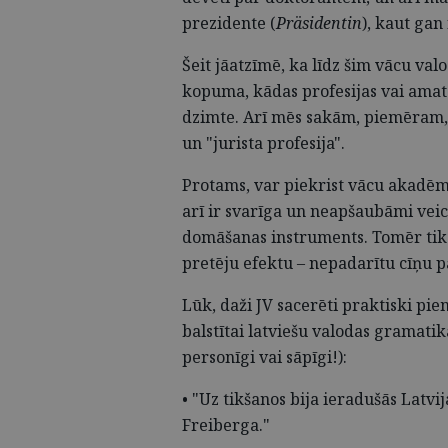
prezidente (
Präsidentin
), kaut gan 
Šeit jāatzīmē, ka līdz šim vācu val
kopuma, kādas profesijas vai amata
dzimte. Arī mēs sakām, piemēram, "
un "jurista profesija".
Protams, var piekrist vācu akadēm
arī ir svarīga un neapšaubāmi veic
domāšanas instruments. Tomēr tik r
pretēju efektu – nepadarītu cīņu p
Lūk, daži JV sacerēti praktiski pi
balstītai latviešu valodas gramati
personīgi vai sāpīgi!):
• "Uz tikšanos bija ieradušās Latv
Freiberga."