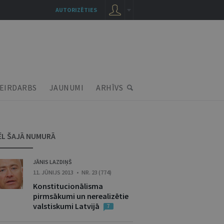
AUTORIZĒTIES
EIRDARBS
JAUNUMI
ARHĪVS
ĒL ŠAJĀ NUMURĀ
JĀNIS LAZDIŅŠ
11. JŪNIJS 2013 • NR. 23 (774)
Konstitucionālisma
pirmsākumi un nerealizētie
valstiskumi Latvijā
7