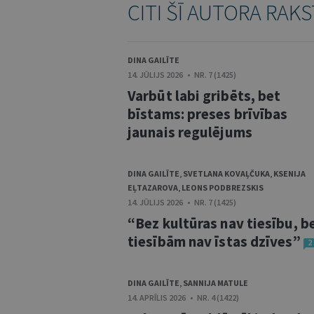
CITI ŠĪ AUTORA RAKS
DINA GAILĪTE
14. JŪLIJS 2026 • NR. 7 (1425)
Varbūt labi gribēts, bet
bīstams: preses brīvības
jaunais regulējums
DINA GAILĪTE
,
SVETLANA KOVAĻČUKA
,
KSENIJA
EĻTAZAROVA
,
LEONS PODBREZSKIS
14. JŪLIJS 2026 • NR. 7 (1425)
“Bez kultūras nav tiesību, b
tiesībām nav īstas dzīves”
2
DINA GAILĪTE
,
SANNIJA MATULE
14. APRĪLIS 2026 • NR. 4 (1422)