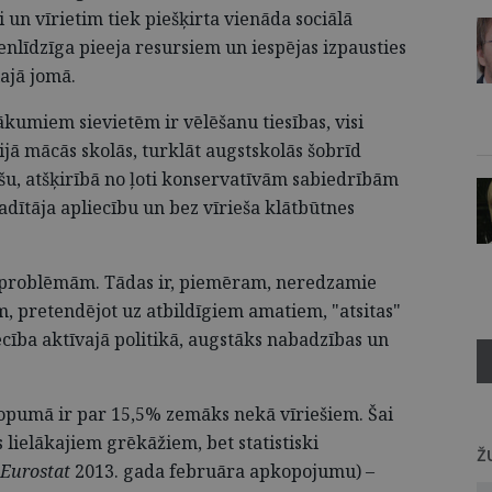
 un vīrietim tiek piešķirta vienāda sociālā
nlīdzīga pieeja resursiem un iespējas izpausties
lajā jomā.
ākumiem sievietēm ir vēlēšanu tiesības, visi
jā mācās skolās, turklāt augstskolās šobrīd
šu, atšķirībā no ļoti konservatīvām sabiedrībām
vadītāja apliecību un bez vīrieša klātbūtnes
z problēmām. Tādas ir, piemēram, neredzamie
em, pretendējot uz atbildīgiem amatiem, "atsitas"
cība aktīvajā politikā, augstāks nabadzības un
kopumā ir par 15,5% zemāks nekā vīriešiem. Šai
lielākajiem grēkāžiem, bet statistiski
Ž
Eurostat
2013. gada februāra apkopojumu) –