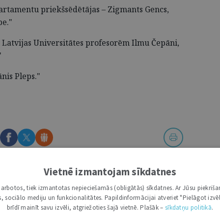
artamentu priekšsēdētājas – Zigmants Gencs,
be."
rp Latvijas Universitātes profesorēm Ilmu Čepāni,
"
nis Pleps."
DRUKĀT
Vietnē izmantojam sīkdatnes
i darbotos, tiek izmantotas nepieciešamās (obligātās) sīkdatnes. Ar Jūsu piekriša
kas, sociālo mediju un funkcionalitātes. Papildinformācijai atveriet "Pielāgot izvēl
brīdī mainīt savu izvēli, atgriežoties šajā vietnē. Plašāk –
sīkdatņu politikā
.