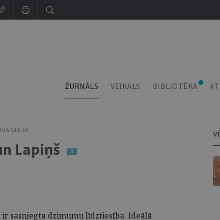
ŽURNĀLS
VEIKALS
BIBLIOTĒKA
#T
RA SLEJA
V
un Lapiņš
3
z ir sasniegta dzimumu līdztiesība. Ideālā