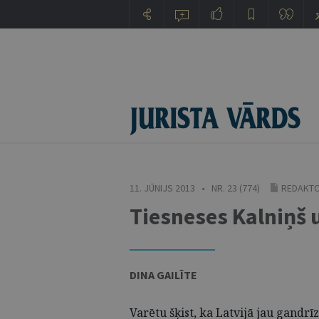
11. JŪNIJS 2013 • NR. 23 (774)
REDAKTO
Tiesneses Kalniņš 
DINA GAILĪTE
Varētu šķist, ka Latvijā jau gandrī