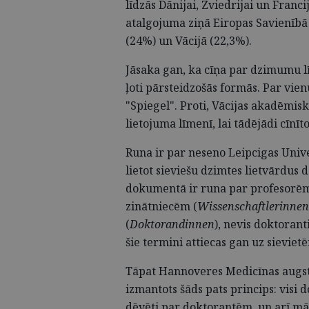
līdzās Dānijai, Zviedrijai un Franci
atalgojuma ziņā Eiropas Savienībā i
(24%) un Vācijā (22,3%).
Jāsaka gan, ka cīņa par dzimumu l
ļoti pārsteidzošās formās. Par vi
"Spiegel". Proti, Vācijas akadēmisk
lietojuma līmenī, lai tādējādi cīnī
Runa ir par neseno Leipcigas Univ
lietot sieviešu dzimtes lietvārdus 
dokumentā ir runa par profesorēm
zinātniecēm (
Wissenschaftlerinnen
(
Doktorandinnen
), nevis doktorant
šie termini attiecas gan uz sieviet
Tāpat Hannoveres Medicīnas augsts
izmantots šāds pats princips: visi
dēvēti par doktorantēm, un arī māc