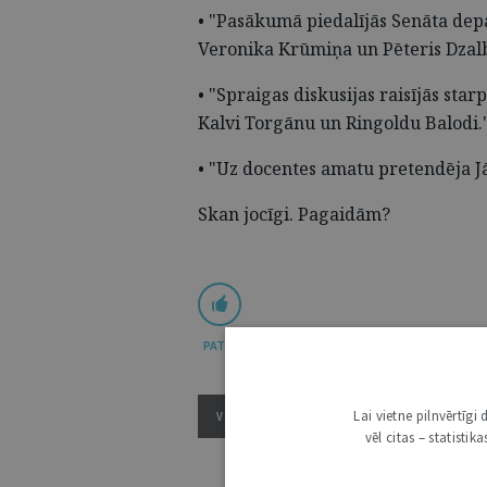
• "Pasākumā piedalījās Senāta dep
Veronika Krūmiņa un Pēteris Dzal
• "Spraigas diskusijas raisījās sta
Kalvi Torgānu un Ringoldu Balodi.
• "Uz docentes amatu pretendēja Jā
Skan jocīgi. Pagaidām?
PATĪK
Lai vietne pilnvērtīg
VISI ŽURNĀLA RAKSTI
vēl citas – statisti