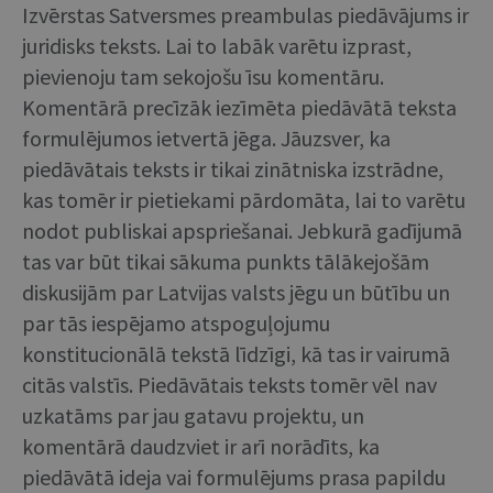
Izvērstas Satversmes preambulas piedāvājums ir
juridisks teksts. Lai to labāk varētu izprast,
pievienoju tam sekojošu īsu komentāru.
Komentārā precīzāk iezīmēta piedāvātā teksta
formulējumos ietvertā jēga. Jāuzsver, ka
piedāvātais teksts ir tikai zinātniska izstrādne,
kas tomēr ir pietiekami pārdomāta, lai to varētu
nodot publiskai apspriešanai. Jebkurā gadījumā
tas var būt tikai sākuma punkts tālākejošām
diskusijām par Latvijas valsts jēgu un būtību un
par tās iespējamo atspoguļojumu
konstitucionālā tekstā līdzīgi, kā tas ir vairumā
citās valstīs. Piedāvātais teksts tomēr vēl nav
uzkatāms par jau gatavu projektu, un
komentārā daudzviet ir arī norādīts, ka
piedāvātā ideja vai formulējums prasa papildu