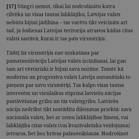
[17]
Stingri ņemot, tikai lai nodrošinātu katra
cilvēka un visas tautas labklājību, Latvijas valsts
nebūtu bijusi jādibina – tas varētu tikt veicināts arī
tad, ja šodienas Latvijas teritorija atrastos kādas citas
valsts sastāvā, kurai ir tas pats virsmērķis.
Tādēļ šis virsmērķis nav uzskatāms par
pamatmotivāciju Latvijas valsts izcīnīšanai, lai gan
tam arī vēsturiski ir bijusi sava nozīme. Tomēr kā
moderna un progresīva valsts Latvija automātiski to
pieņem par savu virsmērķi. Tas kalpo visas tautas
interesēm un vienlaikus stiprina latviešu nācijas
pastāvēšanas gribu un tās valstsgribu. Latviešu
nācija nedrīkst tikt nostādīta dilemmas priekšā: sava
nacionāla valsts, bet ar zemu labklājības līmeni, vai
labklājība citas valsts (vai kvazivalstiska veidojuma)
ietvaros, bet bez brīvas pašnoteikšanās. Nodrošinot