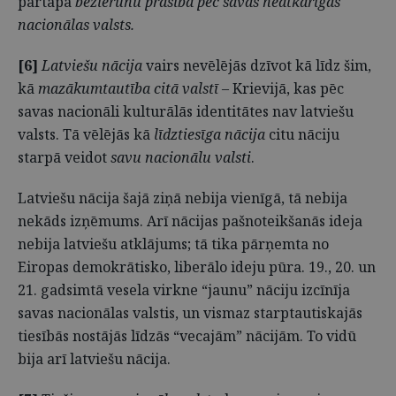
pārtapa
bezierunu prasībā pēc savas neatkarīgas
nacionālas valsts.
[6]
Latviešu nācija
vairs nevēlējās dzīvot kā līdz šim,
kā
mazākumtautība citā valstī
– Krievijā, kas pēc
savas nacionāli kulturālās identitātes nav latviešu
valsts. Tā vēlējās kā
līdztiesīga nācija
citu nāciju
starpā veidot
savu nacionālu valsti
.
Latviešu nācija šajā ziņā nebija vienīgā, tā nebija
nekāds izņēmums. Arī nācijas pašnoteikšanās ideja
nebija latviešu atklājums; tā tika pārņemta no
Eiropas demokrātisko, liberālo ideju pūra. 19., 20. un
21. gadsimtā vesela virkne “jaunu” nāciju izcīnīja
savas nacionālas valstis, un vismaz starptautiskajās
tiesībās nostājās līdzās “vecajām” nācijām. To vidū
bija arī latviešu nācija.