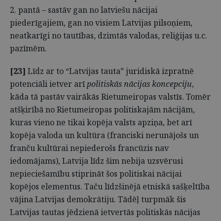
2. pantā – sastāv gan no latviešu nācijai
piederīgajiem, gan no visiem Latvijas pilsoņiem,
neatkarīgi no tautības, dzimtās valodas, reliģijas u.c.
pazīmēm.
[23]
Līdz ar to “Latvijas tauta” juridiskā izpratnē
potenciāli ietver arī
politiskās nācijas koncepciju
,
kāda tā pastāv vairākās Rietumeiropas valstīs. Tomēr
atšķirībā no Rietumeiropas politiskajām nācijām,
kuras vieno ne tikai kopēja valsts apziņa, bet arī
kopēja valoda un kultūra (franciski nerunājošs un
franču kultūrai nepiederošs francūzis nav
iedomājams), Latvija līdz šim nebija uzsvērusi
nepieciešamību stiprināt šos politiskai nācijai
kopējos elementus. Taču līdzšinējā etniskā sašķeltība
vājina Latvijas demokrātiju. Tādēļ turpmāk šis
Latvijas tautas jēdzienā ietvertās politiskās nācijas