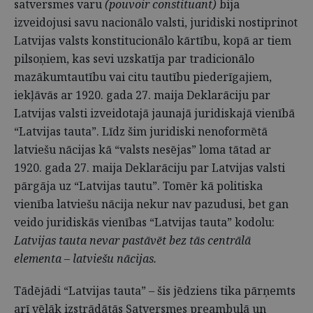
satversmes varu
(pouvoir constituant)
bija
izveidojusi savu nacionālo valsti, juridiski nostiprinot
Latvijas valsts konstitucionālo kārtību, kopā ar tiem
pilsoņiem, kas sevi uzskatīja par tradicionālo
mazākumtautību vai citu tautību piederīgajiem,
iekļāvās ar 1920. gada 27. maija Deklarāciju par
Latvijas valsti izveidotajā jaunajā juridiskajā vienībā
“Latvijas tauta”. Līdz šim juridiski nenoformētā
latviešu nācijas kā “valsts nesējas” loma tātad ar
1920. gada 27. maija Deklarāciju par Latvijas valsti
pārgāja uz “Latvijas tautu”. Tomēr kā politiska
vienība latviešu nācija nekur nav pazudusi, bet gan
veido juridiskās vienības “Latvijas tauta” kodolu:
Latvijas tauta nevar pastāvēt bez tās centrālā
elementa – latviešu nācijas.
Tādējādi “Latvijas tauta” – šis jēdziens tika pārņemts
arī vēlāk izstrādātās Satversmes preambulā un