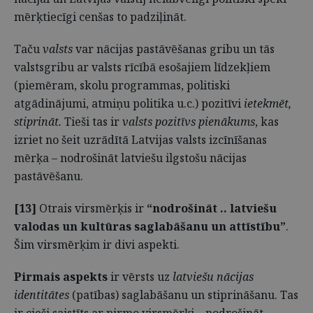
mērķtiecīgi cenšas to padziļināt.
Taču
valsts
var nācijas pastāvēšanas gribu un tās
valstsgribu ar valsts rīcībā esošajiem līdzekļiem
(piemēram, skolu programmas, politiski
atgādinājumi, atmiņu politika u.c.) pozitīvi
ietekmēt,
stiprināt.
Tieši tas ir
valsts pozitīvs pienākums
, kas
izriet no šeit uzrādītā Latvijas valsts izcīnīšanas
mērķa – nodrošināt latviešu ilgstošu nācijas
pastāvēšanu.
[13]
Otrais virsmērķis ir
“nodrošināt .. latviešu
valodas un kultūras saglabāšanu un attīstību”
.
Šim virsmērķim ir divi aspekti.
Pirmais aspekts
ir vērsts uz
latviešu nācijas
identitātes
(patības) saglabāšanu un stiprināšanu. Tas