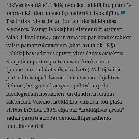
“dzīves kvalitāte”. Tādēļ nedrīkst labklājību primitīvi
saprast kā tikai un vienīgi materiālo labklājību.
7
Tas ir tikai viens, lai arī ļoti būtisks labklājības
elements. Svarīgi labklājības elementi ir atšifrēti
tālāk 4. ievilkumā, kur ir runa jau par konkrētākiem
valsts pamatuzdevumiem (skat. arī tālāk 48.§).
Labklājības jēdziens aptver visus dzīves aspektus.
Starp tiem pastāv pretrunas un konkurence
(piemēram, sadalot valsts budžetu). Valstij šeit ir
jāatrod taisnīgs līdzsvars, taču tas nav objektīvs
lielums, bet gan atkarīgs no politisko spēku
ideoloģiskām nostādnēm un daudziem citiem
faktoriem. Veicinot labklājību, valstij ir ļoti plaša
rīcības brīvība. Tādēļ cīņa par “labklājības groza”
sadali parasti atrodas demokrātijas ikdienas
politikas centrā.