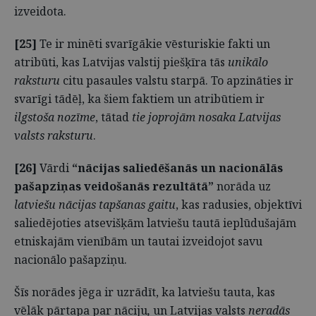
izveidota.
[25]
Te ir minēti svarīgākie vēsturiskie fakti un
atribūti, kas Latvijas valstij piešķīra tās
unikālo
raksturu
citu pasaules valstu starpā. To apzināties ir
svarīgi tādēļ, ka šiem faktiem un atribūtiem ir
ilgstoša nozīme
, tātad
tie joprojām nosaka Latvijas
valsts raksturu
.
[26]
Vārdi
“nācijas saliedēšanās un nacionālās
pašapziņas veidošanās rezultātā”
norāda uz
latviešu nācijas tapšanas gaitu
, kas radusies, objektīvi
saliedējoties atsevišķām latviešu tautā ieplūdušajām
etniskajām vienībām un tautai izveidojot savu
nacionālo pašapziņu.
Šīs norādes jēga ir uzrādīt, ka latviešu tauta, kas
vēlāk pārtapa par nāciju
,
un
Latvijas valsts
neradās