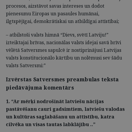
procesos, aizstāvot savas intereses un dodot
pienesumu Eiropas un pasaules humānai,
ilgtspējīgai, demokrātiskai un atbildīgai attīstībai;
– atbilstoši valsts himnā “Dievs, svētī Latviju!”
izteiktajai brīvas, nacionālas valsts idejai savā brīvi
vēlētā Satversmes sapulcē ir nostiprinājusi Latvijas
valsts konstitucionālo kārtību un nolēmusi sev šādu
valsts Satversmi:”
Izvērstas Satversmes preambulas teksta
piedāvājuma komentārs
1. “Ar mērķi nodrošināt latviešu nācijas
pastāvēšanu cauri gadsimtiem, latviešu valodas
un kultūras saglabāšanu un attīstību, katra
cilvēka un visas tautas labklājību ..”