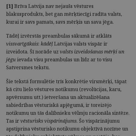
[1]
Brīva Latvija nav nejaušs vēstures
blakusprodukts, bet gan mērķtiecīgi radīta valsts,
kurai ir savs pamats, savs mērķis un sava jēga.
Tādēļ izvērstās preambulas sākumā ir atklāts
vissvarīgākais
:
kādēļ
Latvijas valsts vispār ir
izveidota. Šī norāde uz
valsts izveidošanas mērķi un
jēgu
ievada visu preambulas un līdz ar to visu
Satversmes tekstu.
Šie tekstā formulētie trīs konkrētie virsmērķi, tāpat
kā citu lielo vēstures notikumu (revolūcijas, karu,
apvērsumu utt.) ietveršana un aktualizēšana
sabiedrības vēsturiskā apjēgumā, ir toreizējo
notikumu un tās dalībnieku vēlmju racionāla sintēze.
Tas ir
vēsturisks vispārinājums
. Šo vispārinājumu
apstiprina vēsturisko notikumu objektīvā nozīme un