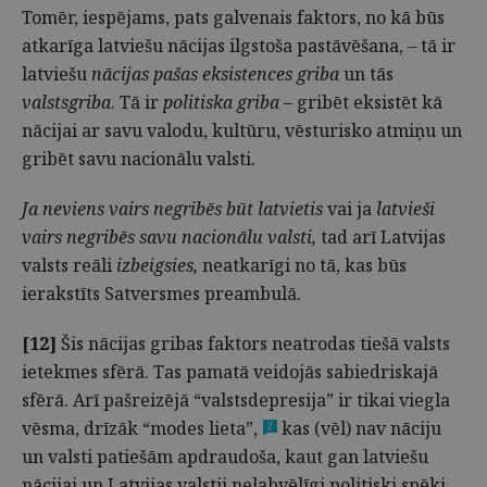
Tomēr, iespējams, pats galvenais faktors, no kā būs
atkarīga latviešu nācijas ilgstoša pastāvēšana, – tā ir
latviešu
nācijas pašas eksistences griba
un tās
valstsgriba
. Tā ir
politiska griba
– gribēt eksistēt kā
nācijai ar savu valodu, kultūru, vēsturisko atmiņu un
gribēt savu nacionālu valsti.
Ja neviens vairs negribēs būt latvietis
vai ja
latvieši
vairs negribēs savu nacionālu valsti,
tad arī Latvijas
valsts reāli
izbeigsies,
neatkarīgi no tā, kas būs
ierakstīts Satversmes preambulā.
[12]
Šis nācijas gribas faktors neatrodas tiešā valsts
ietekmes sfērā. Tas pamatā veidojās sabiedriskajā
sfērā. Arī pašreizējā “valstsdepresija” ir tikai viegla
vēsma, drīzāk “modes lieta”,
kas (vēl) nav nāciju
2
un valsti patiešām apdraudoša, kaut gan latviešu
nācijai un Latvijas valstij nelabvēlīgi politiski spēki