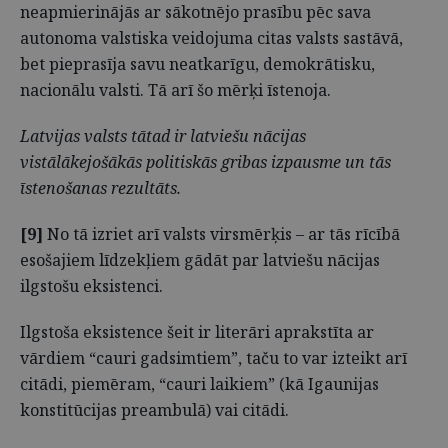
neapmierinājās ar sākotnējo prasību pēc sava
autonoma valstiska veidojuma citas valsts sastāvā,
bet pieprasīja savu neatkarīgu, demokrātisku,
nacionālu valsti. Tā arī šo mērķi īstenoja.
Latvijas valsts tātad ir latviešu nācijas
vistālākejošākās politiskās gribas izpausme un tās
īstenošanas rezultāts.
[9]
No tā izriet arī valsts virsmērķis – ar tās rīcībā
esošajiem līdzekļiem gādāt par latviešu nācijas
ilgstošu eksistenci.
Ilgstoša eksistence šeit ir literāri aprakstīta ar
vārdiem “cauri gadsimtiem”, taču to var izteikt arī
citādi, piemēram, “cauri laikiem” (kā Igaunijas
konstitūcijas preambulā) vai citādi.