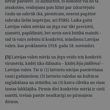
nevar pastāvēt. To aizmirstot, to nododot vai no tā
atsakoties, veidojums pats kļūst par izkurtējušu
čaulu un sabrūk (kā, piemēram, nesenā pagātnē
sabruka lielās impērijas, arī PSRS). Laika gaitā
Latvijas valsts mērķis un jēga var tikt precizēti,
niansēti, papildināti, bet nevis savā būtībā mainīti –
tad tā vairs nebūtu šī konkrētā, mūsdienu Latvijas
valsts, kas proklamēta 1918. gada 18. novembrī.
[3]
Latvijas valsts mērķi un jēgu veido trīs konkrēti
virsmērķi, kādēļ tika dibināta – kādēļ
bija jādibina!
–
Latvijas valsts. Tie ir (1) latviešu nācijas pastāvēšana
cauri gadsimtiem; (2) latviešu valodas un kultūras
saglabāšana un attīstība; un (3) katra cilvēka un visas
tautas labklājība. Pirmie divi konkrētie mērķi ir cieši
saistīti, trešais pastāv neatkarīgi no pirmajiem
diviem.