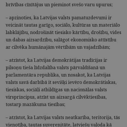
brīvības cīnītājus un pieminot svešo varu upurus;
– apzinoties, ka Latvijas valsts pamatuzdevumi ir
veicināt tautas garīgo, sociālo, kultūras un materiālo
labklājību, nodrošināt tiesisko kārtību, drošību, vides
un dabas aizsardzību, salāgot ekonomisko attīstību
ar cilvēka humānajām vērtībām un vajadzībām;
– atzīstot, ka Latvijas demokrātijas tradīcijas ir
pilsoņu tieša līdzdalība valsts pārvaldīšanā un
parlamentāra republika, un nosakot, ka Latvijas
valsts savā darbībā it sevišķi ievēro demokrātiskas,
tiesiskas, sociāli atbildīgas un nacionālas valsts
virsprincipus, atzīst un aizsargā cilvēktiesības,
tostarp mazākuma tiesības;
– atzīstot, ka Latvijas valsts neatkarība, teritorija, tās
vienotība, tautas suverenitāte, latviešu valoda kā