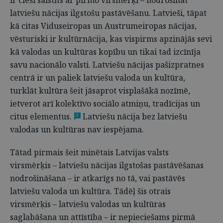
ir cieši saistīts ar pirmo virsmērķi – nodrošināt
latviešu nācijas ilgstošu pastāvēšanu. Latvieši, tāpat
kā citas Viduseiropas un Austrumeiropas nācijas,
vēsturiski ir kultūrnācija, kas vispirms apzinājās sevi
kā valodas un kultūras kopību un tikai tad izcīnīja
savu nacionālo valsti. Latviešu nācijas pašizpratnes
centrā ir un paliek latviešu valoda un kultūra,
turklāt kultūra šeit jāsaprot visplašākā nozīmē,
ietverot arī kolektīvo sociālo atmiņu, tradīcijas un
citus elementus.
Latviešu nācija bez latviešu
3
valodas un kultūras nav iespējama.
Tātad pirmais šeit minētais Latvijas valsts
virsmērķis – latviešu nācijas ilgstošas pastāvēšanas
nodrošināšana – ir atkarīgs no tā, vai pastāvēs
latviešu valoda un kultūra. Tādēļ šis otrais
virsmērķis – latviešu valodas un kultūras
saglabāšana un attīstība – ir nepieciešams pirmā