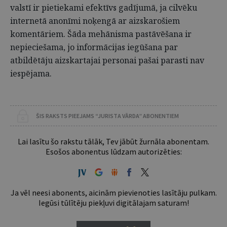
valstī ir pietiekami efektīvs gadījumā, ja cilvēku
internetā anonīmi noķengā ar aizskarošiem
komentāriem. Šāda mehānisma pastāvēšana ir
nepieciešama, jo informācijas iegūšana par
atbildētāju aizskartajai personai pašai parasti nav
iespējama.
ŠIS RAKSTS PIEEJAMS “JURISTA VĀRDA” ABONENTIEM
Lai lasītu šo rakstu tālāk, Tev jābūt žurnāla abonentam.
Esošos abonentus lūdzam autorizēties:
Ja vēl neesi abonents, aicinām pievienoties lasītāju pulkam.
Iegūsi tūlītēju piekļuvi digitālajam saturam!