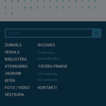
A
Ā
B
C
Č
D
E
Ē
F
G
Ģ
H
I
J
K
Ķ
L
Ļ
M
N
Ņ
O
P
R
S
Š
T
U
Ū
V
Z
Ž
ŽURNĀLS
NOZARES
VEIKALS
Civiltiesības
BIBLIOTĒKA
Krimināltiesības
#TEIRDARBS
TIESĪBU PRAKSE
JAUNUMI
EST nolēmumi
AFIŠA
ECT nolēmumi
FOTO / VIDEO
KONTAKTI
VĒSTKOPA