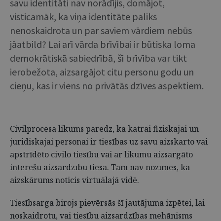
savu identitāti nav norādījis, domājot,
visticamāk, ka viņa identitāte paliks
nenoskaidrota un par saviem vārdiem nebūs
jāatbild? Lai arī vārda brīvībai ir būtiska loma
demokrātiskā sabiedrībā, šī brīvība var tikt
ierobežota, aizsargājot citu personu godu un
cieņu, kas ir viens no privātās dzīves aspektiem.
Civilprocesa likums paredz, ka katrai fiziskajai un
juridiskajai personai ir tiesības uz savu aizskarto vai
apstrīdēto civilo tiesību vai ar likumu aizsargāto
interešu aizsardzību tiesā. Tam nav nozīmes, ka
aizskārums noticis virtuālajā vidē.
Tiesībsarga birojs pievērsās šī jautājuma izpētei, lai
noskaidrotu, vai tiesību aizsardzības mehānisms