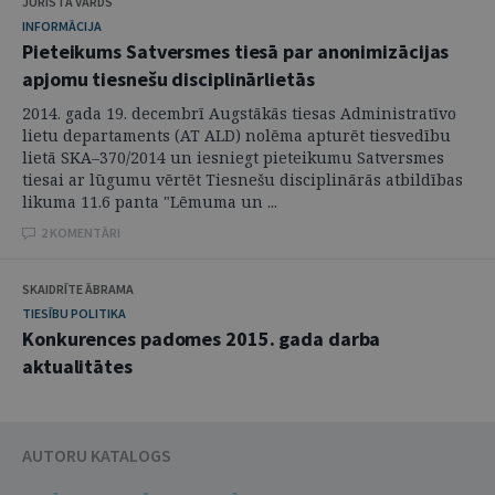
JURISTA VĀRDS
INFORMĀCIJA
Pieteikums Satversmes tiesā par anonimizācijas
apjomu tiesnešu disciplinārlietās
2014. gada 19. decembrī Augstākās tiesas Administratīvo
lietu departaments (AT ALD) nolēma apturēt tiesvedību
lietā SKA–370/2014 un iesniegt pieteikumu Satversmes
tiesai ar lūgumu vērtēt Tiesnešu disciplinārās atbildības
likuma 11.6 panta "Lēmuma un ...
2 KOMENTĀRI
SKAIDRĪTE ĀBRAMA
TIESĪBU POLITIKA
Konkurences padomes 2015. gada darba
aktualitātes
AUTORU KATALOGS