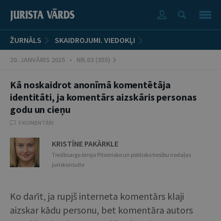
ŽURNĀLS
SKAIDROJUMI. VIEDOKĻI
20. JANVĀRIS 2015 • NR.03 (855)
Kā noskaidrot anonīmā komentētāja
identitāti, ja komentārs aizskāris personas
godu un cieņu
5 KOMENTĀRI
KRISTĪNE PAKĀRKLE
Tiesībsarga biroja Pilsonisko un politisko tiesību nodaļas
juriskonsulte
Ko darīt, ja rupjš interneta komentārs klaji
aizskar kādu personu, bet komentāra autors