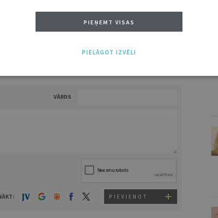
ĪS IESPĒJAS TAVAI IZVĒLEI: MAZAIS, VIDĒJAIS UN LIELAIS ABONEMENTS!
PIEŅEMT VISAS
V
PIELĀGOT IZVĒLI
VĀRDS
NĀKT:
PIEVIENOT