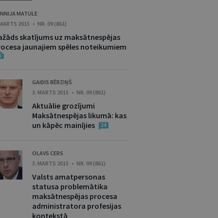
NNIJA MATULE
 MARTS 2015 • NR. 09 (861)
ažāds skatījums uz maksātnespējas
rocesa jaunajiem spēles noteikumiem
GAIDIS BĒRZIŅŠ
3. MARTS 2015 • NR. 09 (861)
Aktuālie grozījumi
Maksātnespējas likumā: kas
un kāpēc mainījies
24
OLAVS CERS
3. MARTS 2015 • NR. 09 (861)
Valsts amatpersonas
statusa problemātika
maksātnespējas procesa
administratora profesijas
kontekstā