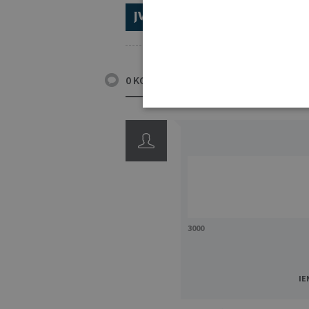
ABONĒ 2026.GADAM!
TR
0 KOMENTĀRI
3000
IE