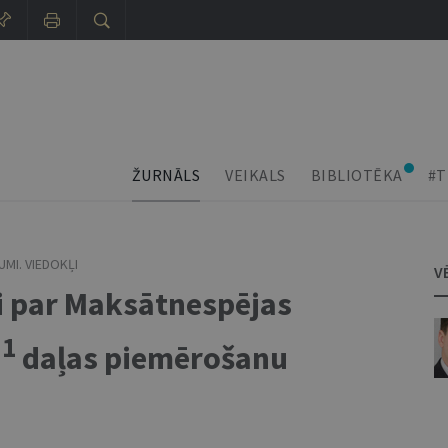
ŽURNĀLS
VEIKALS
BIBLIOTĒKA
#T
MI. VIEDOKĻI
V
i par Maksātnespējas
1
.
daļas piemērošanu