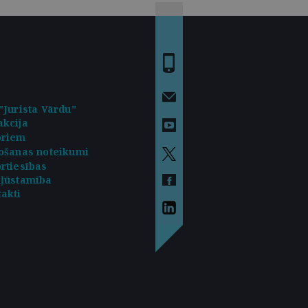
"Jurista Vārdu"
kcija
oriem
ošanas noteikumi
rtiesības
kļūstamība
akti