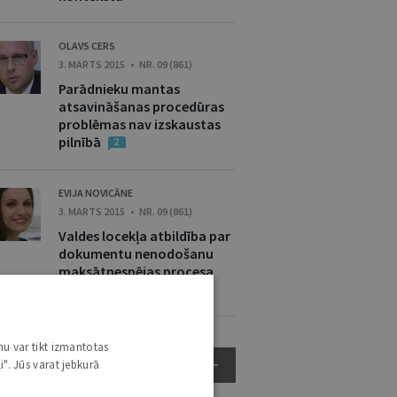
OLAVS CERS
3. MARTS 2015 • NR. 09 (861)
Parādnieku mantas
atsavināšanas procedūras
problēmas nav izskaustas
pilnībā
2
EVIJA NOVICĀNE
3. MARTS 2015 • NR. 09 (861)
Valdes locekļa atbildība par
dokumentu nenodošanu
maksātnespējas procesa
ietvaros
nu var tikt izmantotas
i". Jūs varat jebkurā
RĀDĪT VĒL