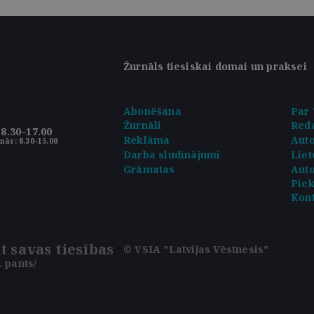
Žurnāls tiesiskai domai un praksei
Abonēšana
Par 
Žurnāli
Reda
8.30–17.00
Reklāma
Aut
nās: 8.30–15.00
Darba sludinājumi
Liet
Grāmatas
Auto
Pie
Kont
t savas tiesības
© VSIA "Latvijas Vēstnesis"
 pants/