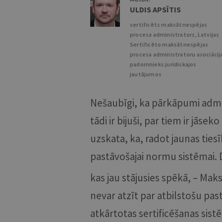
ULDIS APSĪTIS
sertificēts maksātnespējas
procesa administrators, Latvijas
Sertificēto maksātnespējas
procesa administratoru asociācij
padomnieks juridiskajos
jautājumos
Nešaubīgi, ka pārkāpumi admin
tādi ir bijuši, par tiem ir jāsek
uzskata, ka, radot jaunas tiesī
pastāvošajai normu sistēmai.
kas jau stājusies spēkā, – Mak
nevar atzīt par atbilstošu pas
atkārtotas sertificēšanas sistē