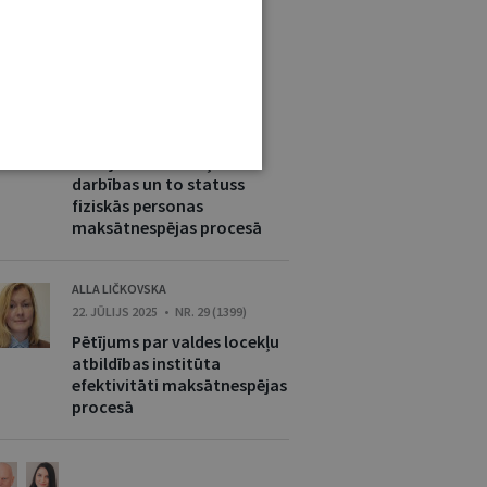
ĒL ŠAJĀ NOZARĒ
HELMUTS JAUJA
14. APRĪLIS 2026 • NR. 4 (1422)
Prasījumi no neatļautas
darbības un to statuss
fiziskās personas
maksātnespējas procesā
ALLA LIČKOVSKA
22. JŪLIJS 2025 • NR. 29 (1399)
Pētījums par valdes locekļu
atbildības institūta
efektivitāti maksātnespējas
procesā