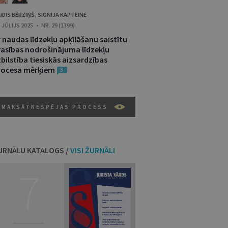
IDIS BĒRZIŅŠ
SIGNIJA KAPTEINE
,
. JŪLIJS 2025 • NR. 29 (1399)
 naudas līdzekļu apķīlāšanu saistītu
rasības nodrošinājuma līdzekļu
bilstība tiesiskās aizsardzības
rocesa mērķiem
3
MAKSĀTNESPĒJAS PROCESS
URNĀLU KATALOGS /
VISI ŽURNĀLI
7