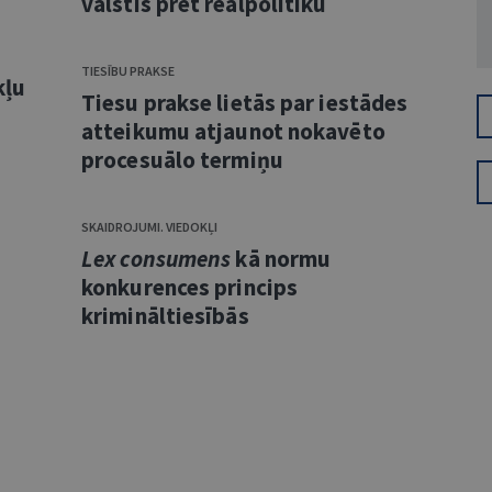
valstis pret reālpolitiku
TIESĪBU PRAKSE
kļu
Tiesu prakse lietās par iestādes
atteikumu atjaunot nokavēto
procesuālo termiņu
SKAIDROJUMI. VIEDOKĻI
Lex consumens
kā normu
konkurences princips
krimināltiesībās