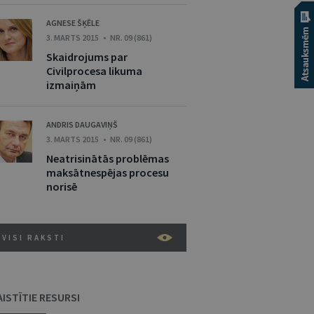
AGNESE ŠĶĒLE
3. MARTS 2015 • NR. 09 (861)
Skaidrojums par
Civilprocesa likuma
izmaiņām
ANDRIS DAUGAVIŅŠ
3. MARTS 2015 • NR. 09 (861)
Neatrisinātās problēmas
maksātnespējas procesu
norisē
VISI RAKSTI
AISTĪTIE RESURSI