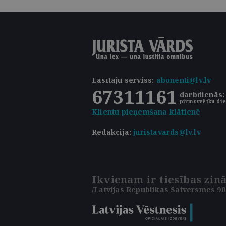
Lasītāju serviss
:
abonenti@lv.lv
67311161
darbdienās: 
pirmssvētku die
Klientu pieņemšana klātienē
Redakcija:
juristavards@lv.lv
Ikvienam ir tiesības zinā
/Latvijas Republikas Satversmes 90.