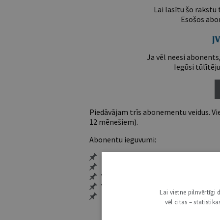
Lai lasītu šo rakstu
Esošos abon
Ja vēl neesi abonents,
Iegūsi tūlītēj
Piedāvājam trīs abonementu veidus. Vie
12 mēnešiem).
Abonentu ieguvumi:
Pieeja jaunākajam izdevumam
Neierobežota pieeja arhīvam – 24 h/
Vairāk nekā 18 000 rakstu un 2000 a
Visi tematiskie numuri un ikgadēji
Lai vietne pilnvērtīg
Personalizētās iespējas – piezīmes,
vēl citas – statisti