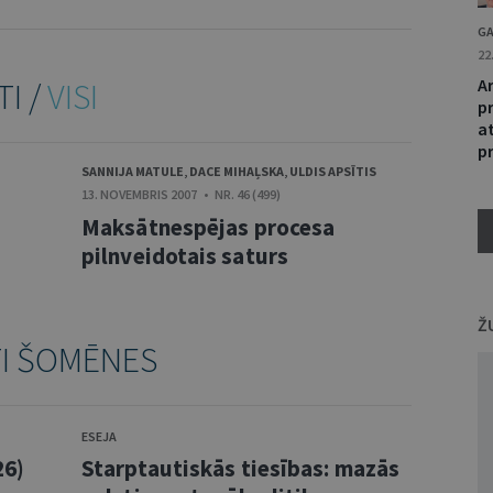
GA
22
Ar
TI /
VISI
p
at
p
SANNIJA MATULE
,
DACE MIHAĻSKA
,
ULDIS APSĪTIS
13. NOVEMBRIS 2007 • NR. 46 (499)
Maksātnespējas procesa
pilnveidotais saturs
Ž
TI ŠOMĒNES
ESEJA
26)
Starptautiskās tiesības: mazās