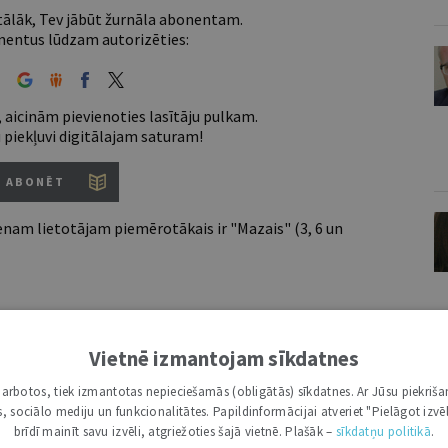
 tālāk, Tev jābūt žurnāla abonentam.
entus lūdzam autorizēties:
 aicinām pievienoties lasītāju pulkam.
u piekļuvi digitālajam saturam!
ABONĒT
nam lietotājam piemērotākais ir "Mazais" (3, 6 un
7 d.
Vietnē izmantojam sīkdatnes
utoru
e grāmatžurnāli
i darbotos, tiek izmantotas nepieciešamās (obligātās) sīkdatnes. Ar Jūsu piekriša
 citāti, mapes
kas, sociālo mediju un funkcionalitātes. Papildinformācijai atveriet "Pielāgot izvēl
brīdī mainīt savu izvēli, atgriežoties šajā vietnē. Plašāk –
sīkdatņu politikā
.