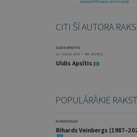
KOMENTĒŠANAS NOTEIKUMI
CITI ŠĪ AUTORA RAKS
ULDIS APSĪTIS
12. JŪLIJS 2016 • NR. 28 (931)
Uldis Apsītis
5
POPULĀRĀKIE RAKS
IN MEMORIAM
Rihards Veinbergs (1987–20
2