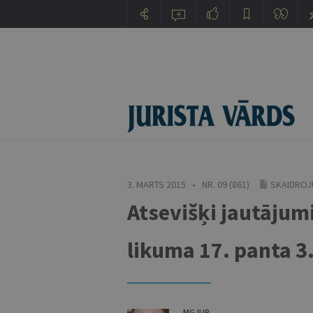
3. MARTS 2015 • NR. 09 (861)
SKAIDROJU
Atsevišķi jautājum
likuma 17. panta 3
MG.IUR.