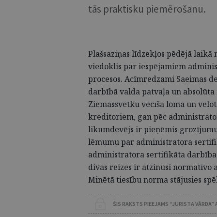
tās praktisku piemērošanu.
Plašsaziņas līdzekļos pēdējā laikā 
viedoklis par iespējamiem admin
procesos. Acīmredzami Saeimas dep
darbībā valda patvaļa un absolūta 
Ziemassvētku vecīša lomā un vēlo
kreditoriem, gan pēc administrator
likumdevējs ir pieņēmis grozījumu
lēmumu par administratora sertifi
administratora sertifikāta darbīb
divas reizes ir atzinusi normatīv
Minētā tiesību norma stājusies spē
ŠIS RAKSTS PIEEJAMS “JURISTA VĀRDA”