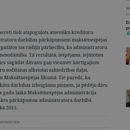
SA
3.
D
p
nereti tiek atspoguļots atsevišķu kreditoru
istratoru darbības pārkāpumiem maksātnespējas
utātos tas radījis pārliecību, ka administratoru
nesodāmība. Tā rezultātā, iespējams, iejūtoties
ties sagādāt dāvanu gan vienmēr kārtīgajiem
u sodīšanas alkstošai sabiedrības daļai,
s Maksātnespējas likumā. Tie paredz, ka
kāta darbības izbeigšanu pieņem, ja pēdējo divu
as gadu laikā Maksātnespējas administrācija
o aktu pārkāpumus administratora darbībā.
kā 2015.
 ABONENTIEM