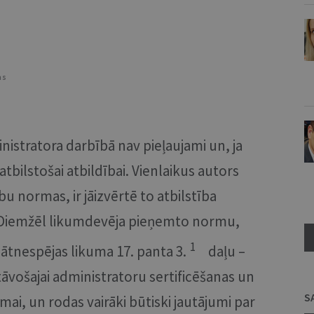
as
istratora darbībā nav pieļaujami un, ja
o atbilstošai atbildībai. Vienlaikus autors
bu normas, ir jāizvērtē to atbilstība
 Diemžēl likumdevēja pieņemto normu,
1
sātnespējas likuma 17. panta 3.
daļu –
tāvošajai administratoru sertificēšanas un
S
mai, un rodas vairāki būtiski jautājumi par