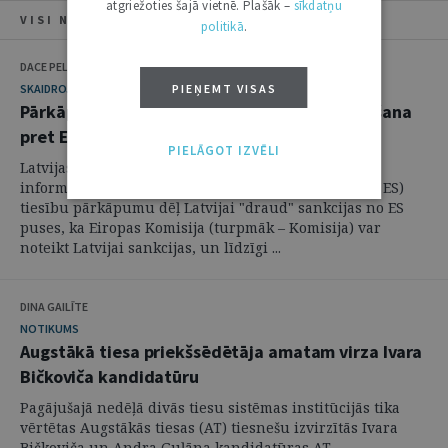
atgriežoties šajā vietnē. Plašāk –
sīkdatņu
VISI NUMURA RAKSTI
politikā
.
DACE PELŠE
PIEŅEMT VISAS
SKAIDROJUMI. VIEDOKĻI
Pārkāpuma procedūras un tiesvedības uzsākšana
pret Eiropas Savienības dalībvalsti
PIELĀGOT IZVĒLI
Latvijas masu medijos ik pa laikam tiek publicēta
informācija, ka kādu Eiropas Savienības (turpmāk – ES)
tiesību pārkāpumu dēļ Latvijai "draud" sankcijas no ES
puses, ka Eiropas Komisija (turpmāk – Komisija) var
noteikt Latvijai sankcijas, un līdzīgi ...
DINA GAILĪTE
NOTIKUMS
Augstākā tiesa priekšsēdētāja amatam virza Ivara
Bičkoviča kandidatūru
Pagājušajā nedēļā divās tiesu sistēmas institūcijās tika
vērtētas Augstākās tiesas (AT) tiesnešu izvirzītās Ivara
Bičkoviča un Andra Guļāna kandidatūras AT