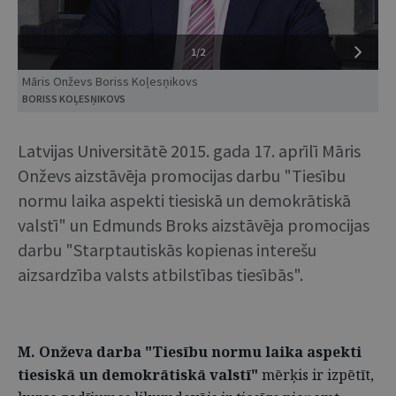
1/2
Māris Onževs Boriss Koļesņikovs
BORISS KOĻESŅIKOVS
Latvijas Universitātē 2015. gada 17. aprīlī Māris
Onževs aizstāvēja promocijas darbu "Tiesību
normu laika aspekti tiesiskā un demokrātiskā
valstī" un Edmunds Broks aizstāvēja promocijas
darbu "Starptautiskās kopienas interešu
aizsardzība valsts atbilstības tiesībās".
M. Onževa darba "Tiesību normu laika aspekti
tiesiskā un demokrātiskā valstī"
mērķis ir izpētīt,