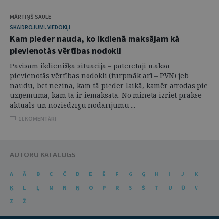
MĀRTIŅŠ SAULE
SKAIDROJUMI. VIEDOKĻI
Kam pieder nauda, ko ikdienā maksājam kā
pievienotās vērtības nodokli
Pavisam ikdienišķa situācija – patērētāji maksā
pievienotās vērtības nodokli (turpmāk arī – PVN) jeb
naudu, bet nezina, kam tā pieder laikā, kamēr atrodas pie
uzņēmuma, kam tā ir iemaksāta. No minētā izriet praksē
aktuāls un noziedzīgu nodarījumu ...
11 KOMENTĀRI
AUTORU KATALOGS
A
Ā
B
C
Č
D
E
Ē
F
G
Ģ
H
I
J
K
Ķ
L
Ļ
M
N
Ņ
O
P
R
S
Š
T
U
Ū
V
Z
Ž