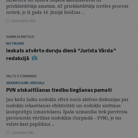
priekšsēdētāja amatam. AT priekšsēdētāja izvēles process
notiek, jo šī gada 16. jūnijā beidzas ...
18 KOMENTĀRI
SANNIJA MATULE
NOTIKUMS
Ieskats atvērto durvju dienā “Jurista Vārda”
redakcijā
VALTS STŪRMANIS
SKAIDROJUMI. VIEDOKĻI
PVN atskaitīšanas tiesību liegšanas pamati
Jau kādu laiku nodokļu sfērā noris aktīvas diskusijas par
nodokļu iekasēšanas efektivitāti un nodokļu sistēmas
ļaunprātīgu izmantošanu. Īpaša uzmanība tiek pievērsta
pievienotās vērtības nodoklim (turpmāk – PVN), jo tas
valsts kasi papildina ...
2 KOMENTĀRI