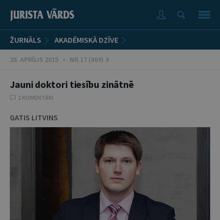
ŽURNĀLS
AKADĒMISKĀ DZĪVE
28. APRĪLIS 2015 • NR.17 (869)
Jauni doktori tiesību zinātnē
1 KOMENTĀRI
GATIS LITVINS