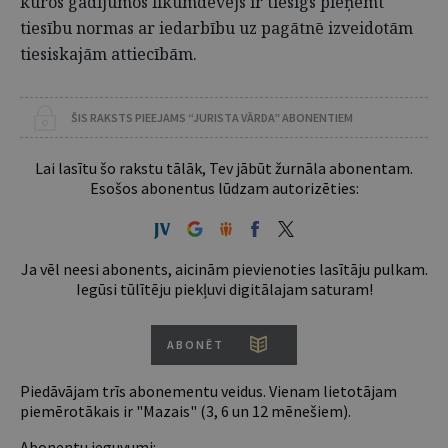
kuros gadījumos likumdevējs ir tiesīgs pieņemt
tiesību normas ar iedarbību uz pagātnē izveidotām
tiesiskajām attiecībām.
ŠIS RAKSTS PIEEJAMS “JURISTA VĀRDA” ABONENTIEM
Lai lasītu šo rakstu tālāk, Tev jābūt žurnāla abonentam.
Esošos abonentus lūdzam autorizēties:
Ja vēl neesi abonents, aicinām pievienoties lasītāju pulkam.
Iegūsi tūlītēju piekļuvi digitālajam saturam!
ABONĒT
Piedāvājam trīs abonementu veidus. Vienam lietotājam
piemērotākais ir "Mazais" (3, 6 un 12 mēnešiem).
Abonentu ieguvumi: