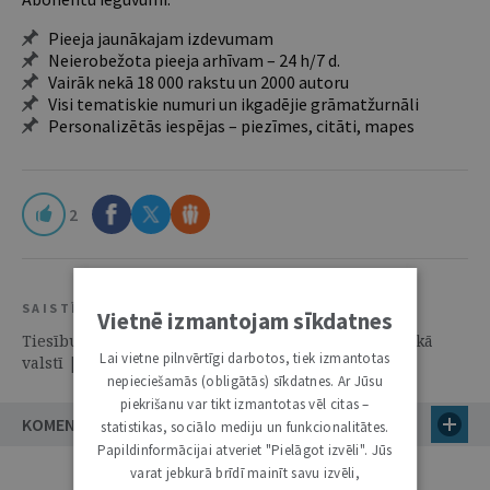
Pieeja jaunākajam izdevumam
Neierobežota pieeja arhīvam – 24 h/7 d.
Vairāk nekā 18 000 rakstu un 2000 autoru
Visi tematiskie numuri un ikgadējie grāmatžurnāli
Personalizētās iespējas – piezīmes, citāti, mapes
2
SAISTĪTIE RESURSI
Vietnē izmantojam sīkdatnes
Tiesību normu laika aspekti tiesiskā un demokrātiskā
Lai vietne pilnvērtīgi darbotos, tiek izmantotas
valstī | | Grāmatas
nepieciešamās (obligātās) sīkdatnes. Ar Jūsu
piekrišanu var tikt izmantotas vēl citas –
KOMENTĀRI (1)
statistikas, sociālo mediju un funkcionalitātes.
Papildinformācijai atveriet "Pielāgot izvēli". Jūs
varat jebkurā brīdī mainīt savu izvēli,