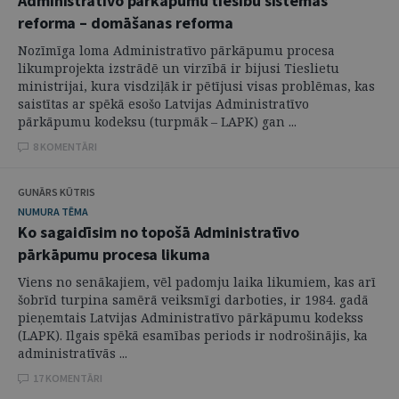
Administratīvo pārkāpumu tiesību sistēmas
reforma – domāšanas reforma
Nozīmīga loma Administratīvo pārkāpumu procesa
likumprojekta izstrādē un virzībā ir bijusi Tieslietu
ministrijai, kura visdziļāk ir pētījusi visas problēmas, kas
saistītas ar spēkā esošo Latvijas Administratīvo
pārkāpumu kodeksu (turpmāk – LAPK) gan ...
8 KOMENTĀRI
GUNĀRS KŪTRIS
NUMURA TĒMA
Ko sagaidīsim no topošā Administratīvo
pārkāpumu procesa likuma
Viens no senākajiem, vēl padomju laika likumiem, kas arī
šobrīd turpina samērā veiksmīgi darboties, ir 1984. gadā
pieņemtais Latvijas Administratīvo pārkāpumu kodekss
(LAPK). Ilgais spēkā esamības periods ir nodrošinājis, ka
administratīvās ...
17 KOMENTĀRI