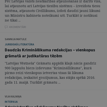
Pēc Latvijas valsts neatkarības atjaunošanas ir darīts viss,
lai atjaunotu arī Latvijas tiesību sistēmu – izveidota tiesu
sistēma, atjaunots Civillikums, izdoti daudzi jauni likumi
un Ministru kabineta noteikumi utt. Turklāt ir notikusi
ne tikai ...
4 KOMENTĀRI
SANNIJA MATULE
JURIDISKĀ LITERATŪRA
Daudzās Krimināllikuma redakcijas – vienkopus
grāmatā ar judikatūras tēzēm
"Latvijas Vēstneša" Grāmatu apgādā klajā nācis gandrīz
900 lappušu biezs izdevums "Krimināllikums", kurā
pirmo reizi vienkopus ietvertas visas šā likuma
redakcijas, ieskaitot grozījumus, kas stājās spēkā 2016.
gada 11. maijā. Turklāt grāmatu ...
VIJA KALNIŅA
INTERVIJA