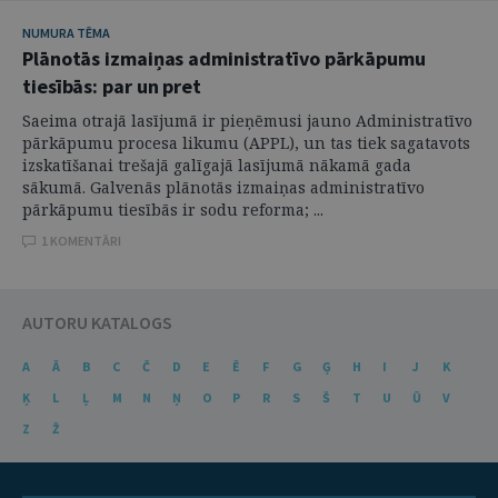
NUMURA TĒMA
Plānotās izmaiņas administratīvo pārkāpumu
tiesībās: par un pret
Saeima otrajā lasījumā ir pieņēmusi jauno Administratīvo
pārkāpumu procesa likumu (APPL), un tas tiek sagatavots
izskatīšanai trešajā galīgajā lasījumā nākamā gada
sākumā. Galvenās plānotās izmaiņas administratīvo
pārkāpumu tiesībās ir sodu reforma; ...
1 KOMENTĀRI
AUTORU KATALOGS
A
Ā
B
C
Č
D
E
Ē
F
G
Ģ
H
I
J
K
Ķ
L
Ļ
M
N
Ņ
O
P
R
S
Š
T
U
Ū
V
Z
Ž