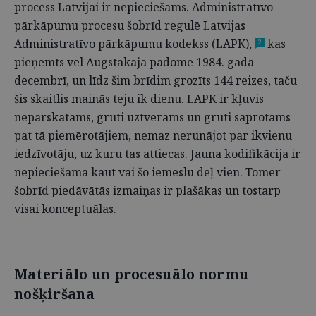
process Latvijai ir nepieciešams. Administratīvo
pārkāpumu procesu šobrīd regulē Latvijas
Administratīvo pārkāpumu kodekss (LAPK),
kas
2
pieņemts vēl Augstākajā padomē 1984. gada
decembrī, un līdz šim brīdim grozīts 144 reizes, taču
šis skaitlis mainās teju ik dienu. LAPK ir kļuvis
nepārskatāms, grūti uztverams un grūti saprotams
pat tā piemērotājiem, nemaz nerunājot par ikvienu
iedzīvotāju, uz kuru tas attiecas. Jauna kodifikācija ir
nepieciešama kaut vai šo iemeslu dēļ vien. Tomēr
šobrīd piedāvātās izmaiņas ir plašākas un tostarp
visai konceptuālas.
Materiālo un procesuālo normu
nošķiršana