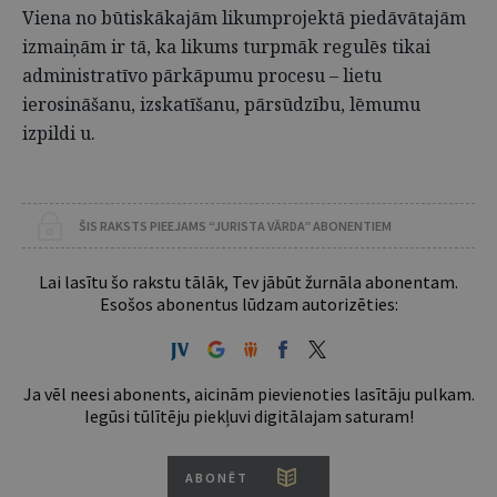
Viena no būtiskākajām likumprojektā piedāvātajām
izmaiņām ir tā, ka likums turpmāk regulēs tikai
administratīvo pārkāpumu procesu – lietu
ierosināšanu, izskatīšanu, pārsūdzību, lēmumu
izpildi u.
ŠIS RAKSTS PIEEJAMS “JURISTA VĀRDA” ABONENTIEM
Lai lasītu šo rakstu tālāk, Tev jābūt žurnāla abonentam.
Esošos abonentus lūdzam autorizēties:
Ja vēl neesi abonents, aicinām pievienoties lasītāju pulkam.
Iegūsi tūlītēju piekļuvi digitālajam saturam!
ABONĒT