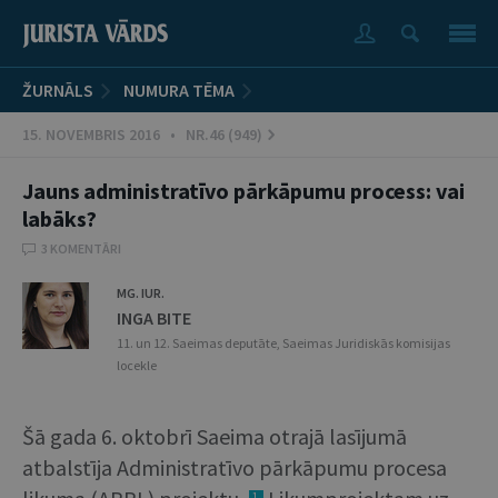
ŽURNĀLS
NUMURA TĒMA
15. NOVEMBRIS 2016 • NR.46 (949)
Jauns administratīvo pārkāpumu process: vai
labāks?
3 KOMENTĀRI
MG. IUR.
INGA BITE
11. un 12. Saeimas deputāte, Saeimas Juridiskās komisijas
locekle
Šā gada 6. oktobrī Saeima otrajā lasījumā
atbalstīja Administratīvo pārkāpumu procesa
1