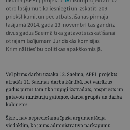
likuma (APPL) projektu.
Likumprojektam uz
otro lasījumu tika iesniegti un izskatīti 209
priekšlikumi, un pēc atbalstīšanas pirmajā
lasījumā 2014. gada 13. novembrī tas gandrīz
divus gadus Saeimā tika gatavots izskatīšanai
otrajam lasījumam Juridiskās komisijas
Krimināltiesību politikas apakškomisijā.
Vēl pirms darbu uzsāka 12. Saeima, APPL projekts
atradās 11. Saeimas darba kārtībā, bet vairākus
gadus pirms tam tika rūpīgi izstrādāts, apspriests un
gatavots ministriju gaiteņos, darba grupās un darba
kabinetos.
Šķiet, nav nepieciešama īpaša argumentācija
viedoklim, ka jauns administratīvo pārkāpumu