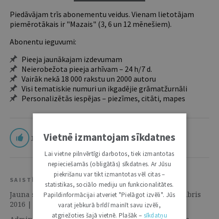
Piedāvājam trīs abonementu veidus. Vienam lietotājam
piemērotākais ir "Mazais" (3, 6 un 12 mēnešiem).
Abonentu ieguvumi:
Pieeja jaunākajam izdevumam
Neierobežota pieeja arhīvam – 24 h/7 d.
Vairāk nekā 18 000 rakstu un 2000 autoru
Visi tematiskie numuri un ikgadējie grāmatžurnāli
Personalizētās iespējas – piezīmes, citāti, mapes
Vietnē izmantojam sīkdatnes
1
Lai vietne pilnvērtīgi darbotos, tiek izmantotas
nepieciešamās (obligātās) sīkdatnes. Ar Jūsu
piekrišanu var tikt izmantotas vēl citas –
SAISTĪTIE RESURSI
statistikas, sociālo mediju un funkcionalitātes.
Jauna sega “salāpītā lupatu deķa” vietā | 15. Novembris
Papildinformācijai atveriet "Pielāgot izvēli". Jūs
2016 | Numura tēma
varat jebkurā brīdī mainīt savu izvēli,
atgriežoties šajā vietnē. Plašāk –
sīkdatņu