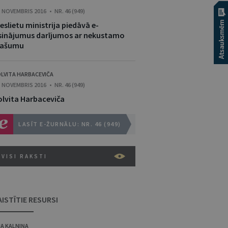
. NOVEMBRIS 2016 • NR. 46 (949)
eslietu ministrija piedāvā e-
isinājumus darījumos ar nekustamo
pašumu
LVITA HARBACEVIČA
. NOVEMBRIS 2016 • NR. 46 (949)
olvita Harbaceviča
LASĪT E-ŽURNĀLU: NR. 46 (949)
VISI RAKSTI
AISTĪTIE RESURSI
JA KALNIŅA