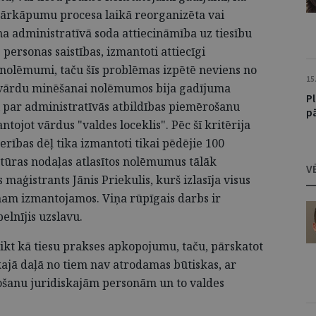
pārkāpumu procesa laikā reorganizēta vai
ma administratīvā soda attiecināmība uz tiesību
personas saistības, izmantoti attiecīgi
6 nolēmumi, taču šīs problēmas izpētē neviens no
15
ēgvārdu minēšanai nolēmumos bija gadījuma
P
 par administratīvās atbildības piemērošanu
p
ntojot vārdus "valdes loceklis". Pēc šī kritērija
tderības dēļ tika izmantoti tikai pēdējie 100
tūras nodaļas atlasītos nolēmumus tālāk
V
 maģistrants Jānis Priekulis, kurš izlasīja visus
am izmantojamos. Viņa rūpīgais darbs ir
elnījis uzslavu.
eikt kā tiesu prakses apkopojumu, taču, pārskatot
ākajā daļā no tiem nav atrodamas būtiskas, ar
ošanu juridiskajām personām un to valdes