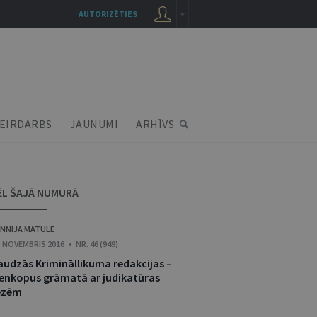
AUTORIZĒTIES
EIRDARBS
JAUNUMI
ARHĪVS
ĒL ŠAJĀ NUMURĀ
NNIJA MATULE
. NOVEMBRIS 2016 • NR. 46 (949)
audzās Krimināllikuma redakcijas –
ienkopus grāmatā ar judikatūras
ēzēm