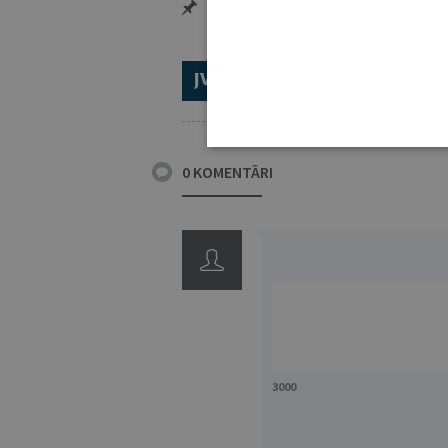
Personalizētās iespējas – piezīmes,
ABONĒ 2026.GADAM!
TR
0 KOMENTĀRI
3000