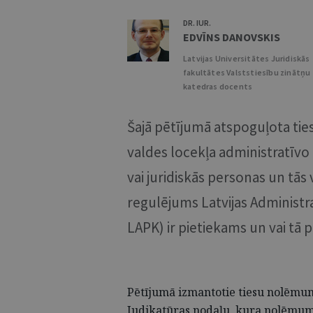
DR. IUR.
EDVĪNS DANOVSKIS
Latvijas Universitātes Juridiskās
fakultātes Valststiesību zinātņu
katedras docents
Šajā pētījumā atspoguļota tie
valdes locekļa administratīvo 
vai juridiskās personas un tās
regulējums Latvijas Adminis
LAPK) ir pietiekams un vai tā 
Pētījumā izmantotie tiesu nolēmumi
Judikatūras nodaļu, kura nolēmumu