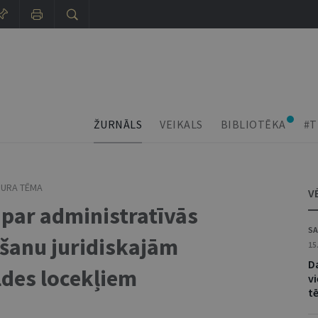
ŽURNĀLS
VEIKALS
BIBLIOTĒKA
#T
URA TĒMA
V
 par administratīvās
SA
šanu juridiskajām
15
D
ldes locekļiem
v
t