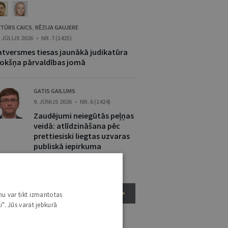
TŪRS CAICS
RĒZIJA GAUJERE
,
. JŪLIJS 2026 • NR. 7 (1425)
atversmes tiesas jaunākā judikatūra
rokšņa pārvaldības jomā
GATIS GAILUMS
9. JŪNIJS 2026 • NR. 6 (1424)
Zaudējumi neiegūtās peļņas
veidā: atlīdzināšana pēc
prettiesiski liegtas uzvaras
publiskā iepirkuma
procedūrā
ADMINISTRATĪVĀS TIESĪBAS UN PROCESS
nu var tikt izmantotas
i". Jūs varat jebkurā