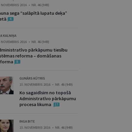
. NOVEMBRIS 2016 • NR. 46 (949)
auna sega “salāpītā lupatu deķa”
ietā
4
JA KALNIŅA
. NOVEMBRIS 2016 • NR. 46 (949)
dministratīvo pārkāpumu tiesību
istēmas reforma – domāšanas
eforma
8
GUNĀRS KŪTRIS
15. NOVEMBRIS 2016 • NR. 46 (949)
Ko sagaidīsim no topošā
Administratīvo pārkāpumu
procesa likuma
17
INGA BITE
15. NOVEMBRIS 2016 • NR. 46 (949)