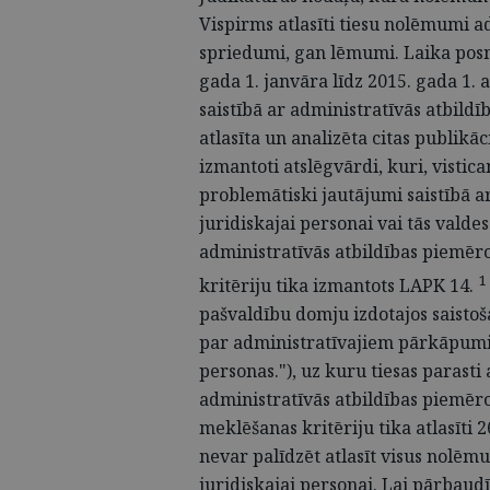
Vispirms atlasīti tiesu nolēmumi a
spriedumi, gan lēmumi. Laika posm
gada 1. janvāra līdz 2015. gada 1
saistībā ar administratīvās atbildī
atlasīta un analizēta citas publikāc
izmantoti atslēgvārdi, kuri, visti
problemātiski jautājumi saistībā a
juridiskajai personai vai tās valde
administratīvās atbildības piemēr
1
kritēriju tika izmantots
LAPK 14.
pašvaldību domju izdotajos saisto
par administratīvajiem pārkāpumie
personas."), uz kuru tiesas parasti
administratīvās atbildības piemēro
meklēšanas kritēriju tika atlasīti 
nevar palīdzēt atlasīt visus nolēm
juridiskajai personai. Lai pārbaudī