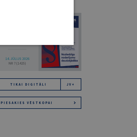
URNĀLU KATALOGS /
VISI ŽURNĀLI
7
14. JŪLIJS 2026
NR 7 (1425)
TIKAI DIGITĀLI
JV+
PIESAKIES VĒSTKOPAI