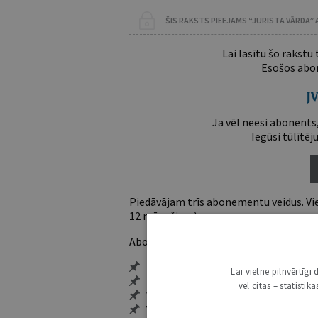
ŠIS RAKSTS PIEEJAMS “JURISTA VĀRDA”
Lai lasītu šo rakstu
Esošos abon
Ja vēl neesi abonents,
Iegūsi tūlītēj
Piedāvājam trīs abonementu veidus. Vie
12 mēnešiem).
Abonentu ieguvumi:
Pieeja jaunākajam izdevumam
Lai vietne pilnvērtīg
Neierobežota pieeja arhīvam – 24 h/
vēl citas – statisti
Vairāk nekā 18 000 rakstu un 2000 a
Visi tematiskie numuri un ikgadēji