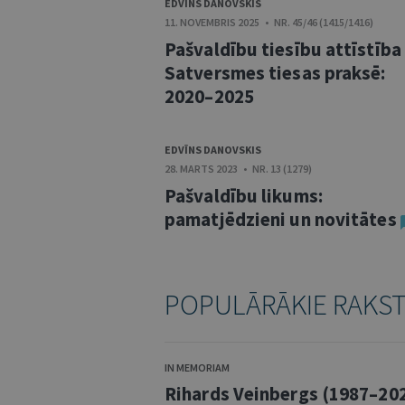
EDVĪNS DANOVSKIS
11. NOVEMBRIS 2025 • NR. 45/46 (1415/1416)
Pašvaldību tiesību attīstība
Satversmes tiesas praksē:
2020–2025
EDVĪNS DANOVSKIS
28. MARTS 2023 • NR. 13 (1279)
Pašvaldību likums:
pamatjēdzieni un novitātes
POPULĀRĀKIE RAKS
IN MEMORIAM
Rihards Veinbergs (1987–20