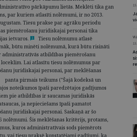
15
dministratīvo pārkāpumu lietās. Meklēti tika gan
J
s, par kuriem atlasīti nolēmumi, ir no 2013.
v
. augustam. Tiesu prakse par agrāku periodu
bas piemērošanu juridiskajai personai tika
VI
ijas
ietvaros.
Tiesu nolēmumu atlasē
1
15
camāk, būtu minēti nolēmumā, kurā būtu risināti
A
r administratīvās atbildības piemērošanu
s
s loceklim. Lai atlasītu tiesu nolēmumus par
r
ošanu juridiskajai personai, par meklēšanas
panta pirmais teikums ("Šajā kodeksā un
šajos noteikumos īpaši paredzētajos gadījumos
m pie atbildības ir saucamas juridiskās
 atsaucas, ja nepieciešams īpaši pamatot
šanu juridiskajai personai. Saskaņā ar šo
26 nolēmumi. Šis meklēšanas kritērijs, protams,
umus, kuros administratīvais sods piemērots
tu, vai tiesu praksē konstatējami gadījumi, ka