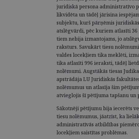
juridiskā persona administratīvo 
likvidēta un tādēļ jārisina iespēja
subjektu, kurš pārņēmis juridiskās 
atslēgvārdi, pēc kuriem atlasīti 3
tiem nebija izmantojams, jo atsl
raksturs. Savukārt tiesu nolēmumi
valdes locekļiem tika meklēti, izma
tika atlasīti 996 ieraksti, tādēļ lie
nolēmumi. Augstākās tiesas Judika
apstrādāja LU Juridiskās fakultātes
nolēmumus un atlasīja šim pētījum
atvieglojis šī pētījuma tapšanu un p
Sākotnēji pētījumu bija iecerēts v
tiesu nolēmumus, jāatzīst, ka liel
administratīvās atbildības piemēr
locekļiem saistītas problēmas.