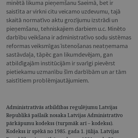
minētā likuma pieņemšanu Saeimā, bet ir
saistīta ar virkni citu veicamo uzdevumu, tajā
skaitā normatīvo aktu grozījumu izstrādi un
pieņemšanu, tehniskajiem darbiem u.c. Minēto
darbību veikšana ir administratīvo sodu sistēmas
reformas veiksmīgas īstenošanas neatņemama
sastāvdaļa, tāpēc gan likumdevējam, gan
atbildīgajām institūcijām ir svarīgi pievērst
pietiekamu uzmanību šīm darbībām un ar tām
saistītiem problēmjautājumiem.
Administratīvās atbildības regulējumu Latvijas
Republikā pašlaik nosaka Latvijas Administratīvo
pārkāpumu kodekss (turpmāk arī – kodekss).
Kodekss ir spēkā no 1985. gada 1. jūlija. Latvijas