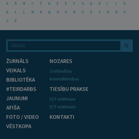
A
Ā
B
C
Č
D
E
Ē
F
G
Ģ
H
I
J
K
Ķ
L
Ļ
M
N
Ņ
O
P
R
S
Š
T
U
Ū
V
Z
Ž
ŽURNĀLS
NOZARES
VEIKALS
Civiltiesības
BIBLIOTĒKA
Krimināltiesības
#TEIRDARBS
TIESĪBU PRAKSE
JAUNUMI
EST nolēmumi
AFIŠA
ECT nolēmumi
FOTO / VIDEO
KONTAKTI
VĒSTKOPA