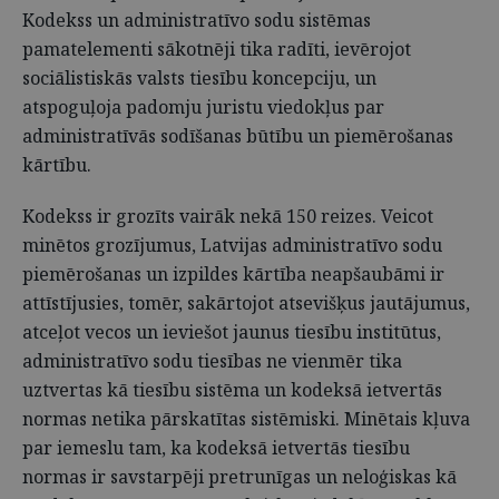
Kodekss un administratīvo sodu sistēmas
pamatelementi sākotnēji tika radīti, ievērojot
sociālistiskās valsts tiesību koncepciju, un
atspoguļoja padomju juristu viedokļus par
administratīvās sodīšanas būtību un piemērošanas
kārtību.
Kodekss ir grozīts vairāk nekā 150 reizes. Veicot
minētos grozījumus, Latvijas administratīvo sodu
piemērošanas un izpildes kārtība neapšaubāmi ir
attīstījusies, tomēr, sakārtojot atsevišķus jautājumus,
atceļot vecos un ieviešot jaunus tiesību institūtus,
administratīvo sodu tiesības ne vienmēr tika
uztvertas kā tiesību sistēma un kodeksā ietvertās
normas netika pārskatītas sistēmiski. Minētais kļuva
par iemeslu tam, ka kodeksā ietvertās tiesību
normas ir savstarpēji pretrunīgas un neloģiskas kā