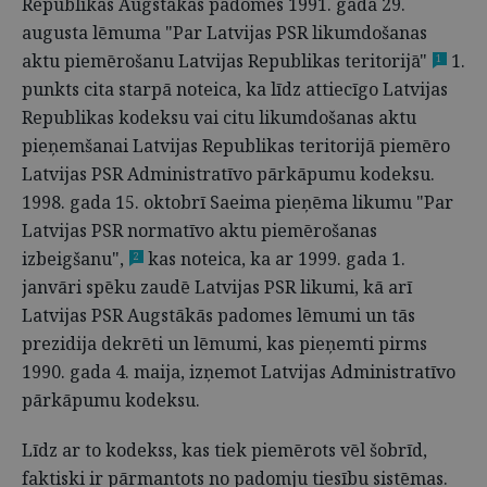
Republikas Augstākās padomes 1991. gada 29.
augusta lēmuma "Par Latvijas PSR likumdošanas
aktu piemērošanu Latvijas Republikas teritorijā"
1.
1
punkts cita starpā noteica, ka līdz attiecīgo Latvijas
Republikas kodeksu vai citu likumdošanas aktu
pieņemšanai Latvijas Republikas teritorijā piemēro
Latvijas PSR Administratīvo pārkāpumu kodeksu.
1998. gada 15. oktobrī Saeima pieņēma likumu "Par
Latvijas PSR normatīvo aktu piemērošanas
izbeigšanu",
kas noteica, ka ar 1999. gada 1.
2
janvāri spēku zaudē Latvijas PSR likumi, kā arī
Latvijas PSR Augstākās padomes lēmumi un tās
prezidija dekrēti un lēmumi, kas pieņemti pirms
1990. gada 4. maija, izņemot Latvijas Administratīvo
pārkāpumu kodeksu.
Līdz ar to kodekss, kas tiek piemērots vēl šobrīd,
faktiski ir pārmantots no padomju tiesību sistēmas.