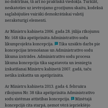
no doktrīnas, tā arī no praktiskā viedokļa. Turklāt,
neskatoties uz ievērojamo grozījumu skaitu, kodeksā
saglabājušies vairāki demokrātiskai valstij
neraksturīgi elementi.
Ar Ministru kabineta 2006. gada 28. jūlija rīkojumu
Nr. 568 tika apstiprināta Administratīvo sodu
likumprojekta koncepcija.
Tika uzsākts darbs pie
3
koncepcijas īstenošanas un Administratīvo sodu
likuma izstrādes. Administratīvo sodu procesa
likuma koncepcija tika sagatavota un iesniegta
izskatīšanai Ministru kabinetā 2007. gadā, taču
netika izskatīta un apstiprināta.
Ar Ministru kabineta 2013. gada 4. februāra
rīkojumu Nr. 38 tika apstiprināta Administratīvo
sodu sistēmas attīstības koncepcija.
Minētajā
4
koncepcijā cita starpā, ņemot vērā iepriekšējo