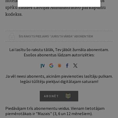
noteikumu 1. punktu ar šā likuma spēkā stāšanos
spēku zaudēs Latvijas Administratīvo pārkāpumu
kodekss.
ŠIS RAKSTS PIEEJAMS “JURISTA VĀRDA” ABONENTIEM
Lai lasītu šo rakstu tālāk, Tev jābūt žurnāla abonentam.
Esošos abonentus lūdzam autorizēties:
Ja vēl neesi abonents, aicinām pievienoties lasītāju pulkam.
Iegūsi tūlītēju piekļuvi digitālajam saturam!
ABONĒT
Piedāvājam trīs abonementu veidus. Vienam lietotājam
piemērotākais ir "Mazais" (3, 6 un 12 mēnešiem).