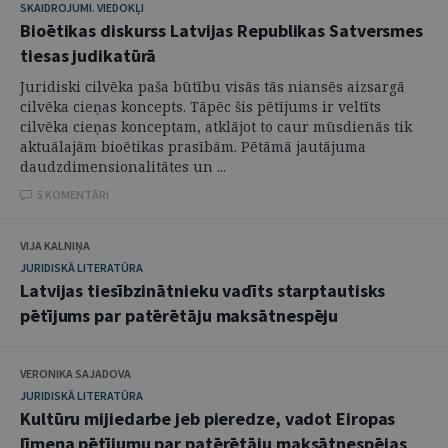
SKAIDROJUMI. VIEDOKĻI
Bioētikas diskurss Latvijas Republikas Satversmes
tiesas judikatūrā
Juridiski cilvēka paša būtību visās tās niansēs aizsargā
cilvēka cieņas koncepts. Tāpēc šis pētījums ir veltīts
cilvēka cieņas konceptam, atklājot to caur mūsdienās tik
aktuālajām bioētikas prasībām. Pētāmā jautājuma
daudzdimensionalitātes un ...
5 KOMENTĀRI
VIJA KALNIŅA
JURIDISKĀ LITERATŪRA
Latvijas tiesībzinātnieku vadīts starptautisks
pētījums par patērētāju maksātnespēju
VERONIKA SAJADOVA
JURIDISKĀ LITERATŪRA
Kultūru mijiedarbe jeb pieredze, vadot Eiropas
līmeņa pētījumu par patērētāju maksātnespējas