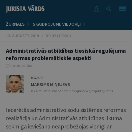
ŽURNĀLS
SKAIDROJUMI. VIEDOKĻI
13. AUGUSTS 2019 • NR.32 (1090)
Administratīvās atbildības tiesiskā regulējuma
reformas problemātiskie aspekti
1 KOMENTĀRI
MG. IUR.
MAKSIMS MIŅEJEVS
Iekšlietu ministra padomnieks juridiskajos jautājumos
Iecerētās administratīvo sodu sistēmas reformas
realizācija un Administratīvās atbildības likuma
sekmīga ieviešana neaprobežojas vienīgi ar