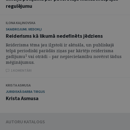
regulējumu
ILONA KAĻINOVSKA
SKAIDROJUMI. VIEDOKĻI
Reiderisms kā likumā nedefinēts jēdziens
Reiderisma tēma jau ilgstoši ir aktuāla, un publiskajā
telpā periodiski parādās ziņas par kārtējo reiderisma
1
gadījumu
vai otrādi – par nepieciešamību novērst šādus
mēģinājumus.
1 KOMENTĀRI
KRISTA ASMUSA
JURIDISKĀ DARBA TIRGUS
Krista Asmusa
AUTORU KATALOGS