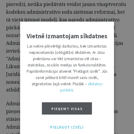
pieredzi, netika piedāvāts veidot jaunu visaptverošu
kodeksu administratīvo sodu sistēmas reformai, bet
tā vietā īstenot modeli, kas paredz administratīvo
pārkāpumu sastāvu aprakstošās normas ietvert
nozaru likumos jeb nozares kodifikācijas modeli.
Vietnē izmantojam sīkdatnes
Administratīvo sodu sistēmas attīstības koncepcijas
Lai vietne pilnvērtīgi darbotos, tiek izmantotas
ieviešanai tika izstrādāts likumprojekts
nepieciešamās (obligātās) sīkdatnes. Ar Jūsu
"Administratīvo pārkāpumu procesa likums".
piekrišanu var tikt izmantotas vēl citas –
statistikas, sociālo mediju un funkcionalitātes.
Likumprojekta izskatīšanas gaitā tika atbalstīts
Papildinformācijai atveriet "Pielāgot izvēli". Jūs
Juridiskās komisijas priekšlikums izteikt likuma
varat jebkurā brīdī mainīt savu izvēli,
nosaukumu šādā redakcijā: "Administratīvās
atgriežoties šajā vietnē. Plašāk –
sīkdatņu
atbildības likums".
5
politikā
.
Administratīvās atbildības likums
Saeimā
6
PIEŅEMT VISAS
pieņemts 2018. gada 25. oktobrī, paredzot, ka tas
stāsies spēkā 2020. gada 1. janvārī. Saskaņā ar
Administratīvās atbildības likuma Pārejas
PIELĀGOT IZVĒLI