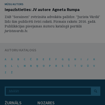
MŪSU AUTORS
Iepazīstieties: JV autore Agneta Rumpa
ZAB "Sorainen" zvērināta advokāta palīdze. "Jurista Vārdā"
līdz šim publicēti četri raksti. Pirmais raksts: 2016. gadā.
Publikācijas pieejamas Autoru katalogā portālā
juristavards.lv.
AUTORU KATALOGS
A
Ā
B
C
Č
D
E
Ē
F
G
Ģ
H
I
J
K
Ķ
L
Ļ
M
N
Ņ
O
P
R
S
Š
T
U
Ū
V
Z
Ž
ŽURNĀLS
NOZARES