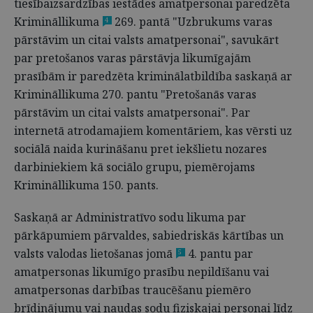
tiesībaizsardzības iestādes amatpersonai paredzēta
Krimināllikuma
269. pantā "Uzbrukums varas
4
pārstāvim un citai valsts amatpersonai", savukārt
par pretošanos varas pārstāvja likumīgajām
prasībām ir paredzēta kriminālatbildība saskaņā ar
Krimināllikuma 270. pantu "Pretošanās varas
pārstāvim un citai valsts amatpersonai". Par
internetā atrodamajiem komentāriem, kas vērsti uz
sociālā naida kurināšanu pret iekšlietu nozares
darbiniekiem kā sociālo grupu, piemērojams
Krimināllikuma 150. pants.
Saskaņā ar Administratīvo sodu likuma par
pārkāpumiem pārvaldes, sabiedriskās kārtības un
valsts valodas lietošanas jomā
4. pantu par
5
amatpersonas likumīgo prasību nepildīšanu vai
amatpersonas darbības traucēšanu piemēro
brīdinājumu vai naudas sodu fiziskajai personai līdz