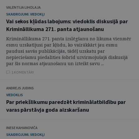
VALENTIJA LIHOLAJA
SKAIDROJUMI. VIEDOKĻI
Vai sekos kļūdas labojums: viedoklis diskusijā par
Krimināllikuma 271. panta atjaunošanu
Krimināllikuma 271. panta izslēgšanu no likuma vienmēr
esmu uzskatījusi par kļūdu, ko vairākkārt jau esmu
paudusi savās publikācijās, tādēļ uzskatu par
nepieciešamu piedalīties šobrīd uzvirmojušajā diskusijā
par šīs normas atjaunošanu un izteikt savu ...
1 KOMENTĀRI
ANDREJS JUDINS
VIEDOKLIS
Par priekšlikumu paredzēt kriminālatbildību par
varas pārstāvja goda aizskaršanu
INESE KAHANOVIČA
SKAIDROJUMI. VIEDOKĻI