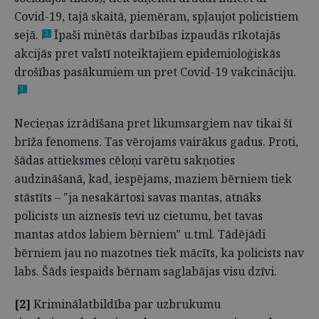
Covid-19, tajā skaitā, piemēram, spļaujot policistiem
sejā.
Īpaši minētās darbības izpaudās rīkotajās
2
akcijās pret valstī noteiktajiem epidemioloģiskās
drošības pasākumiem un pret Covid-19 vakcināciju.
3
Necieņas izrādīšana pret likumsargiem nav tikai šī
brīža fenomens. Tas vērojams vairākus gadus. Proti,
šādas attieksmes cēloņi varētu sakņoties
audzināšanā, kad, iespējams, maziem bērniem tiek
stāstīts – "ja nesakārtosi savas mantas, atnāks
policists un aiznesīs tevi uz cietumu, bet tavas
mantas atdos labiem bērniem" u.tml. Tādējādi
bērniem jau no mazotnes tiek mācīts, ka policists nav
labs. Šāds iespaids bērnam saglabājas visu dzīvi.
[2]
Kriminālatbildība par uzbrukumu