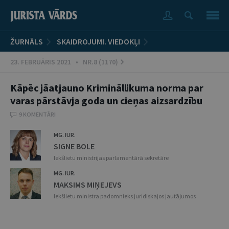
ŽURNĀLS
SKAIDROJUMI. VIEDOKĻI
23. FEBRUĀRIS 2021 • NR.8 (1170)
Kāpēc jāatjauno Krimināllikuma norma par
varas pārstāvja goda un cieņas aizsardzību
9 KOMENTĀRI
MG. IUR.
SIGNE BOLE
Iekšlietu ministrijas parlamentārā sekretāre
MG. IUR.
MAKSIMS MIŅEJEVS
Iekšlietu ministra padomnieks juridiskajos jautājumos