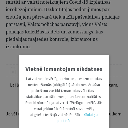
saistīti ar valstī noteiktajiem Covid-19 izplatības
ierobežojumiem. Uzskaitītajos nodarījumos par
cietušajiem pārsvarā tiek atzīti pašvaldības policijas
pārstāvji, Valsts policijas pārstāvji, viens Valsts
policijas koledžas kadets un zemessargs, kas
piedalījās mājsēdes kontrolē, izbraucot uz
izsaukumu.
Vietnē izmantojam sīkdatnes
ŠIS RAKSTS PIEEJAMS “JURISTA VĀRDA” ABONENTIEM
Lai vietne pilnvērtīgi darbotos, tiek izmantotas
Lai lasītu šo rakstu tālāk, Tev jābūt žurnāla abonentam.
nepieciešamās (obligātās) sīkdatnes. Ar Jūsu
Esošos abonentus lūdzam autorizēties:
piekrišanu var tikt izmantotas vēl citas –
statistikas, sociālo mediju un funkcionalitātes.
Papildinformācijai atveriet "Pielāgot izvēli". Jūs
varat jebkurā brīdī mainīt savu izvēli,
Ja vēl neesi abonents, aicinām pievienoties lasītāju pulkam.
atgriežoties šajā vietnē. Plašāk –
sīkdatņu
Iegūsi tūlītēju piekļuvi digitālajam saturam!
politikā
.