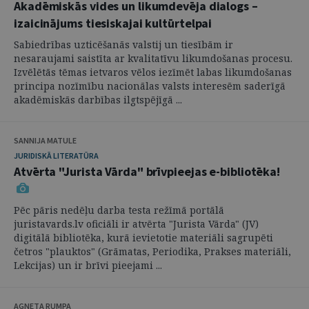
Akadēmiskās vides un likumdevēja dialogs –
izaicinājums tiesiskajai kultūrtelpai
Sabiedrības uzticēšanās valstij un tiesībām ir
nesaraujami saistīta ar kvalitatīvu likumdošanas procesu.
Izvēlētās tēmas ietvaros vēlos iezīmēt labas likumdošanas
principa nozīmību nacionālas valsts interesēm saderīgā
akadēmiskās darbības ilgtspējīgā ...
SANNIJA MATULE
JURIDISKĀ LITERATŪRA
Atvērta "Jurista Vārda" brīvpieejas e-bibliotēka!
Pēc pāris nedēļu darba testa režīmā portālā
juristavards.lv oficiāli ir atvērta "Jurista Vārda" (JV)
digitālā bibliotēka, kurā ievietotie materiāli sagrupēti
četros "plauktos" (Grāmatas, Periodika, Prakses materiāli,
Lekcijas) un ir brīvi pieejami ...
AGNETA RUMPA