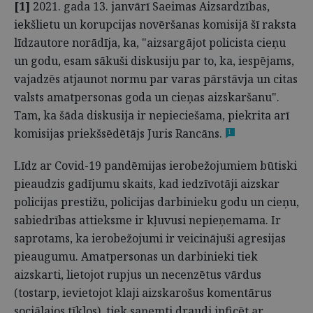
[1]
2021. gada 13. janvārī Saeimas Aizsardzības,
iekšlietu un korupcijas novēršanas komisijā šī raksta
līdzautore norādīja, ka, "aizsargājot policista cieņu
un godu, esam sākuši diskusiju par to, ka, iespējams,
vajadzēs atjaunot normu par varas pārstāvja un citas
valsts amatpersonas goda un cieņas aizskaršanu".
Tam, ka šāda diskusija ir nepieciešama, piekrita arī
komisijas priekšsēdētājs Juris Rancāns.
1
Līdz ar Covid-19 pandēmijas ierobežojumiem būtiski
pieaudzis gadījumu skaits, kad iedzīvotāji aizskar
policijas prestižu, policijas darbinieku godu un cieņu,
sabiedrības attieksme ir kļuvusi nepieņemama. Ir
saprotams, ka ierobežojumi ir veicinājuši agresijas
pieaugumu. Amatpersonas un darbinieki tiek
aizskarti, lietojot rupjus un necenzētus vārdus
(tostarp, ievietojot klaji aizskarošus komentārus
sociālajos tīklos), tiek saņemti draudi inficēt ar