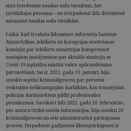
simt četrdesmit naudas soda vienībām, bet
juridiskajai personai – no četrpadsmit līdz divtūkstoš
astoņsimt naudas soda vienībām.
Laikā, kad šī raksta līdzautore informēja Saeimas
Aizsardzības, iekšlietu un korupcijas novēršanas
komisiju par Iekšlietu ministrijas kompetencē
esošajiem jautājumiem par aktuālo situāciju ar
Covid-19 izplatību saistītā valsts apdraudējuma
pārvarēšanā, tas ir, 2021. gada 13. janvārī, bija
uzsākti septiņi kriminālprocesi par personu
veiktajām nelikumīgajām darbībām, kas traucējušas
policijas darbiniekiem pildīt profesionālos
pienākumus. Savukārt līdz 2021. gada 10. februārim,
pēc autoru rīcībā esošās informācijas, bija uzsākti 20
kriminālprocesi un seši administratīvā pārkāpuma
procesi. Divpadsmit gadījumos likumpārkāpumi ir