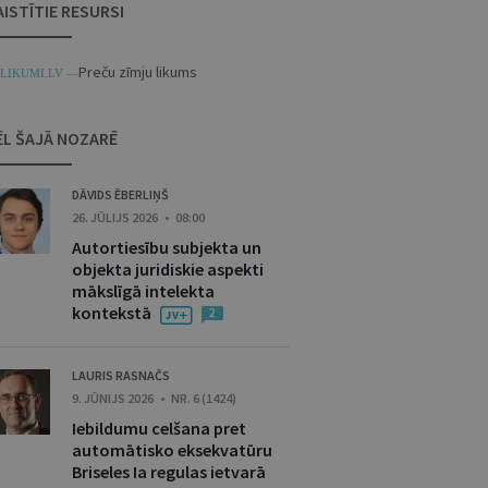
AISTĪTIE RESURSI
Preču zīmju likums
LIKUMI.LV —
ĒL ŠAJĀ NOZARĒ
DĀVIDS ĒBERLIŅŠ
26. JŪLIJS 2026 • 08:00
Autortiesību subjekta un
objekta juridiskie aspekti
mākslīgā intelekta
kontekstā
2
LAURIS RASNAČS
9. JŪNIJS 2026 • NR. 6 (1424)
Iebildumu celšana pret
automātisko eksekvatūru
Briseles Ia regulas ietvarā