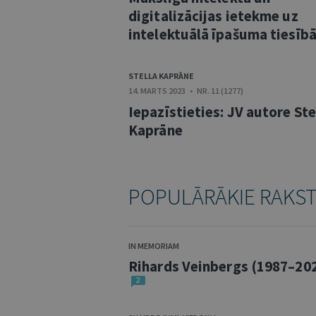
digitalizācijas ietekme uz
intelektuālā īpašuma tiesīb
STELLA KAPRĀNE
14. MARTS 2023 • NR. 11 (1277)
Iepazīstieties: JV autore Ste
Kaprāne
POPULĀRĀKIE RAKS
IN MEMORIAM
Rihards Veinbergs (1987–20
2