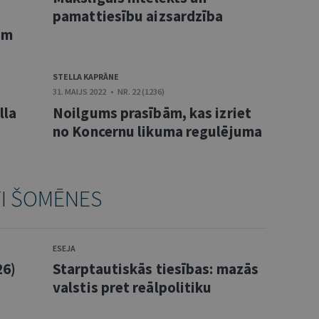
pamattiesību aizsardzība
ām
STELLA KAPRĀNE
31. MAIJS 2022 • NR. 22 (1236)
lla
Noilgums prasībām, kas izriet
no Koncernu likuma regulējuma
TI ŠOMĒNES
ESEJA
26)
Starptautiskās tiesības: mazās
valstis pret reālpolitiku