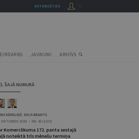
AUTORIZĒTIES
EIRDARBS
JAUNUMI
ARHĪVS
ĒL ŠAJĀ NUMURĀ
NIS KĀRKLIŅŠ
EDIJS BRANTS
,
. OKTOBRIS 2020 • NR. 43 (1153)
ar Komerclikuma 172. panta sestajā
aļā noteiktā trīs mēnešu termiņa