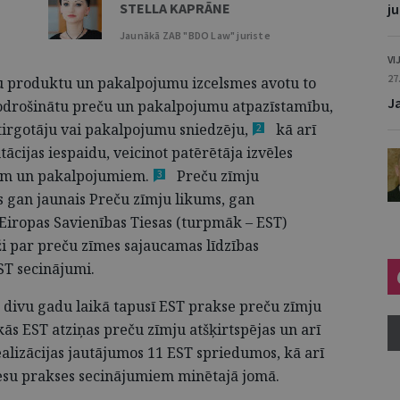
STELLA KAPRĀNE
j
Jaunākā ZAB "BDO Law" juriste
VI
27
ētu produktu un pakalpojumu izcelsmes avotu to
J
odrošinātu preču un pakalpojumu atpazīstamību,
, tirgotāju vai pakalpojumu
sniedzēju,
kā arī
2
tācijas iespaidu, veicinot patērētāja izvēles
cēm un
pakalpojumiem.
Preču zīmju
3
s gan jaunais Preču zīmju likums, gan
 Eiropas Savienības Tiesas (turpmāk – EST)
ži par preču zīmes sajaucamas līdzības
ST secinājumi.
o divu gadu laikā tapusī EST prakse preču zīmju
kās EST atziņas preču zīmju atšķirtspējas un arī
ealizācijas jautājumos 11 EST spriedumos, kā arī
 tiesu prakses secinājumiem minētajā jomā.