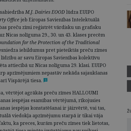
a sabiedrība
M.J. Dairies EOOD
lūdza EUIPO
rty Office
jeb Eiropas Savienības Intelektuālā
bas preču zīmi reģistrēt vārdisku un grafisku
 Nicas nolīguma 29., 30. un 43. klases precēm
oundation for the Protection of the Traditional
esniedza iebildumus pret pieteiktās preču zīmes
 līdzību ar savu Eiropas Savienības kolektīvu
ta attiecībā uz Nicas nolīguma 29. klasi. EUIPO
starp apzīmējumiem nepastāv nekāda sajaukšanas
a arī Vispārējā
tiesa.
6
iesa, vērtējot agrākās preču zīmes HALLOUMI
kšanas iespējas esamības vērtējumā, rīkojusies
nas iespējas konstatēšanai ir jāizvērtē, vai tas,
Ž
tuālā viedokļa apzīmējumu starpā ir tikai vāja
faktu, ka preces, kurām preču zīmes tiek lietotas,
ispārējā tiesa minēto izvērtējamu nav veikusi.