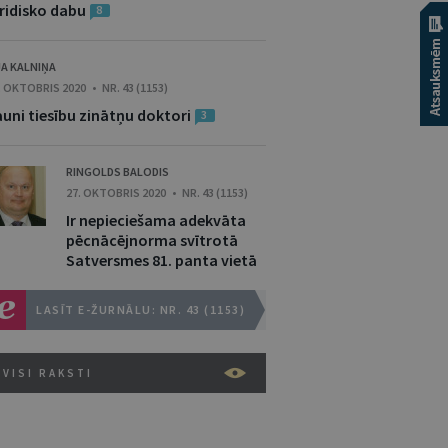
uridisko dabu
8
JA KALNIŅA
. OKTOBRIS 2020 • NR. 43 (1153)
auni tiesību zinātņu doktori
3
RINGOLDS BALODIS
27. OKTOBRIS 2020 • NR. 43 (1153)
Ir nepieciešama adekvāta
pēcnācējnorma svītrotā
Satversmes 81. panta vietā
LASĪT E-ŽURNĀLU: NR. 43 (1153)
VISI RAKSTI