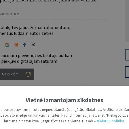
 ABONENTIEM
 tālāk, Tev jābūt žurnāla abonentam.
entus lūdzam autorizēties:
 aicinām pievienoties lasītāju pulkam.
u piekļuvi digitālajam saturam!
ABONĒT
nam lietotājam piemērotākais ir "Mazais" (3, 6 un
Vietnē izmantojam sīkdatnes
i darbotos, tiek izmantotas nepieciešamās (obligātās) sīkdatnes. Ar Jūsu piekriša
kas, sociālo mediju un funkcionalitātes. Papildinformācijai atveriet "Pielāgot izvēl
7 d.
brīdī mainīt savu izvēli, atgriežoties šajā vietnē. Plašāk –
sīkdatņu politikā
.
utoru