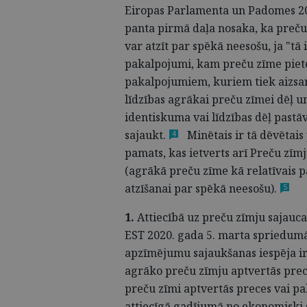
Eiropas Parlamenta un Padomes 20
panta pirmā daļa nosaka, ka preču z
var atzīt par spēkā neesošu, ja "tā
pakalpojumi, kam preču zīme pietei
pakalpojumiem, kuriem tiek aizsar
līdzības agrākai preču zīmei dēļ 
identiskuma vai līdzības dēļ pastāv
sajaukt.
Minētais ir tā dēvētais
4
pamats, kas ietverts arī Preču zī
(agrākā preču zīme kā relatīvais p
atzīšanai par spēkā
neesošu).
5
1.
Attiecībā uz preču zīmju sajauca
EST 2020. gada 5. marta spriedum
apzīmējumu sajaukšanas iespēja ir 
agrāko preču zīmju aptvertās prece
preču zīmi aptvertās preces vai p
attiecīgā gadījumā no ekonomiski