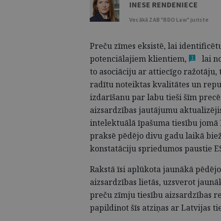
INESE RENDENIECE
Vecākā ZAB "BDO Law" juriste
Preču zīmes eksistē, lai identific
potenciālajiem
klientiem,
lai n
1
to asociāciju ar attiecīgo ražotāju
radītu noteiktas kvalitātes un repu
izdarīšanu par labu tieši šīm pre
aizsardzības jautājumu aktualizēji
intelektuālā īpašuma tiesību jomā
praksē pēdējo divu gadu laikā bie
konstatāciju spriedumos paustie E
Rakstā īsi aplūkota jaunākā pēdēj
aizsardzības lietās, uzsverot jaunā
preču zīmju tiesību aizsardzības r
papildinot šīs atziņas ar Latvijas