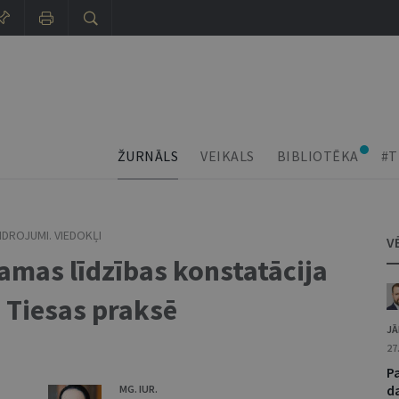
ŽURNĀLS
VEIKALS
BIBLIOTĒKA
#T
IDROJUMI. VIEDOKĻI
V
amas līdzības konstatācija
 Tiesas praksē
JĀ
27
P
d
MG. IUR.