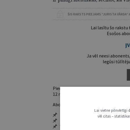
ŠIS RAKSTS PIEEJAMS “JURISTA VĀRDA”
Lai lasītu šo rakstu
Esošos abon
Ja vēl neesi abonents,
Iegūsi tūlītēj
Piedāvājam trīs abonementu veidus. Vie
12 mēnešiem).
Abonentu ieguvumi:
Lai vietne pilnvērtīg
Pieeja jaunākajam izdevumam
vēl citas – statisti
Neierobežota pieeja arhīvam – 24 h/
Vairāk nekā 18 000 rakstu un 2000 a