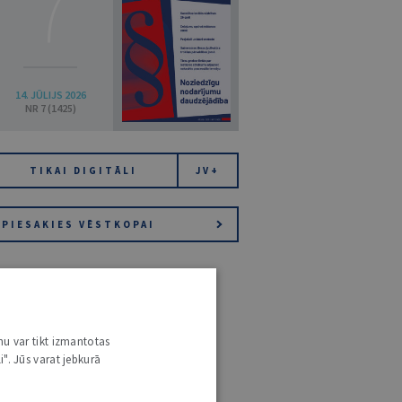
7
14. JŪLIJS 2026
NR 7 (1425)
TIKAI DIGITĀLI
JV+
PIESAKIES VĒSTKOPAI
nu var tikt izmantotas
i". Jūs varat jebkurā