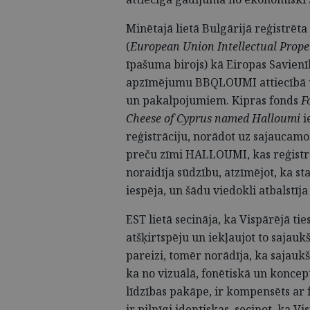
Minētajā lietā Bulgārijā reģistrēt
(
European Union Intellectual Prope
īpašuma birojs) kā Eiropas Savienī
apzīmējumu BBQLOUMI attiecībā uz
un pakalpojumiem. Kipras fonds
F
Cheese of Cyprus named Halloumi
i
reģistrāciju, norādot uz sajaucamo
preču zīmi HALLOUMI, kas reģistrē
noraidīja sūdzību, atzīmējot, ka 
iespēja, un šādu viedokli atbalstīj
EST lietā secināja, ka Vispārējā t
atšķirtspēju un iekļaujot to sajau
pareizi, tomēr norādīja, ka sajaukša
ka no vizuālā, fonētiskā un koncep
līdzības pakāpe, ir kompensēts ar 
ir pilnīgi identiskas, secinot, ka V