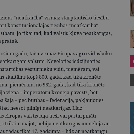
ēdziens "neatkarība" vismaz starptautisko tiesību
ārt konstitucionālajās tiesībās "neatkarība"
sībām, jo tikai tad, kad valstis kļuva neatkarīgas,
zpratnē.
kstošiem gadu, taču vismaz Eiropas agro viduslaiku
atkarīgām valstīm. Nevēloties iedziļināties
mstarpības vēsturnieku vidū, piemēram, vai
 skaitāms kopš 800. gada, kad tika kronēts
atuma, piemēram, no 962. gada, kad tika kronēts
ija viena – imperatoru kronēja pāvests, bet
lpa šajā – pēc būtības – federācijā, pakļaujoties
ātad neesot pilnīgi neatkarīgas. Līdz
 Eiropas valstis bija tieši vai pastarpināti
strikti runājot, nebija neatkarīgas un nebija arī
ības radās tikai 17. gadsimtā – līdz ar neatkarīgu