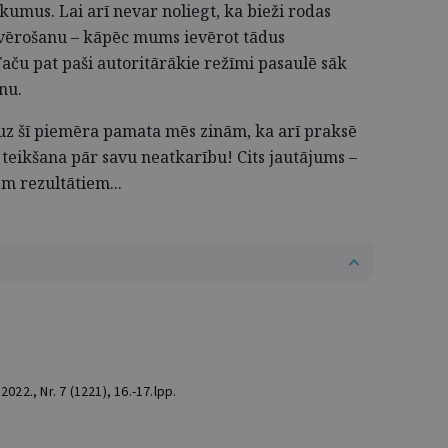
umus. Lai arī nevar noliegt, ka bieži rodas
vērošanu – kāpēc mums ievērot tādus
Taču pat paši autoritārākie režīmi pasaulē sāk
nu.
 uz šī piemēra pamata mēs zinām, ka arī praksē
 teikšana pār savu neatkarību! Cits jautājums –
em rezultātiem...
022., Nr. 7 (1221), 16.-17.lpp.