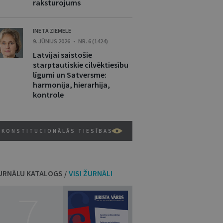
raksturojums
INETA ZIEMELE
9. JŪNIJS 2026 • NR. 6 (1424)
Latvijai saistošie
starptautiskie cilvēktiesību
līgumi un Satversme:
harmonija, hierarhija,
kontrole
KONSTITUCIONĀLĀS TIESĪBAS
URNĀLU KATALOGS /
VISI ŽURNĀLI
7