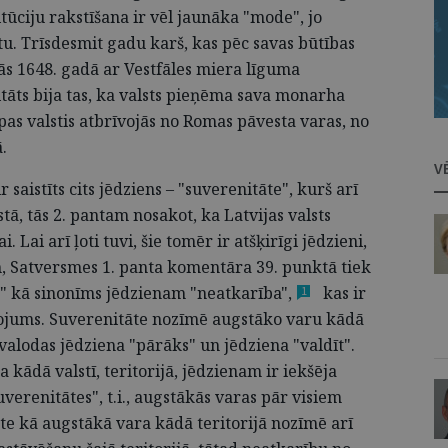
itūciju rakstīšana ir vēl jaunāka "mode", jo
tu. Trīsdesmit gadu karš, kas pēc savas būtības
zās 1648. gadā ar Vestfāles miera līguma
tāts bija tas, ka valsts pieņēma sava monarha
opas valstis atbrīvojās no Romas pāvesta varas, no
.
V
r saistīts cits jēdziens – "suverenitāte", kurš arī
tā, tās 2. pantam nosakot, ka Latvijas valsts
 Lai arī ļoti tuvi, šie tomēr ir atšķirīgi jēdzieni,
m, Satversmes 1. panta komentāra 39. punktā tiek
te" kā sinonīms jēdzienam "neatkarība"
,
kas ir
1
tojums. Suverenitāte nozīmē augstāko varu kādā
u valodas jēdziena "pārāks" un jēdziena "valdīt".
 kādā valstī, teritorijā, jēdzienam ir iekšēja
verenitātes", t.i., augstākās varas pār visiem
āte kā augstākā vara kādā teritorijā nozīmē arī