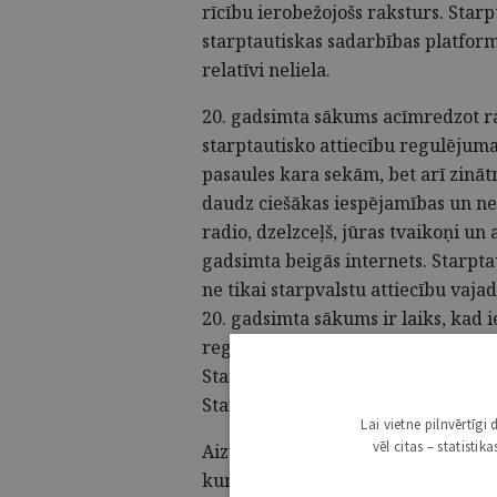
rīcību ierobežojošs raksturs. Starp
starptautiskas sadarbības platform
relatīvi neliela.
20. gadsimta sākums acīmredzot r
starptautisko attiecību regulējuma,
pasaules kara sekām, bet arī zinātn
daudz ciešākas iespējamības un ne
radio, dzelzceļš, jūras tvaikoņi un 
gadsimta beigās internets. Starpt
ne tikai starpvalstu attiecību vajad
20. gadsimta sākums ir laiks, kad i
regulējumus valstīm sāka piedāvāt 
Starptautisko tiesību asociācija (
In
Starptautiskā jūras komiteja (
Comi
Lai vietne pilnvērtīg
vēl citas – statisti
Aizvien pieaugošais starptautisko l
kuras nebūt vairs strikti neattiecā