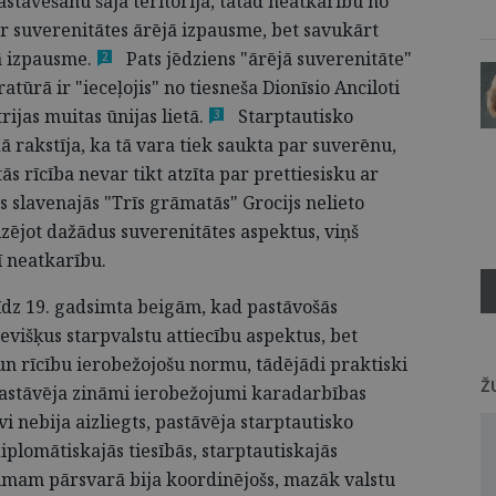
astāvēšanu šajā teritorijā, tātad neatkarību no
ir suverenitātes ārējā izpausme, bet savukārt
ā
izpausme.
Pats jēdziens "ārējā suverenitāte"
2
ratūrā ir "ieceļojis" no tiesneša Dionīsio Anciloti
rijas muitas ūnijas
lietā.
Starptautisko
3
ā rakstīja, ka tā vara tiek saukta par suverēnu,
ās rīcība nevar tikt atzīta par prettiesisku ar
s slavenajās "Trīs grāmatās" Grocijs nelieto
izējot dažādus suverenitātes aspektus, viņš
ī neatkarību.
līdz 19. gadsimta beigām, kad pastāvošās
sevišķus starpvalstu attiecību aspektus, bet
un rīcību ierobežojošu normu, tādējādi praktiski
Ž
Pastāvēja zināmi ierobežojumi karadarbības
vi nebija aizliegts, pastāvēja starptautisko
diplomātiskajās tiesībās, starptautiskajās
jumam pārsvarā bija koordinējošs, mazāk valstu