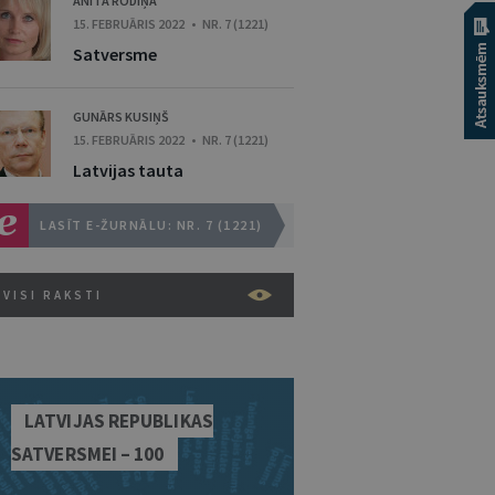
ANITA RODIŅA
15. FEBRUĀRIS 2022 • NR. 7 (1221)
Satversme
GUNĀRS KUSIŅŠ
15. FEBRUĀRIS 2022 • NR. 7 (1221)
Latvijas tauta
LASĪT E-ŽURNĀLU: NR. 7 (1221)
VISI RAKSTI
LATVIJAS REPUBLIKAS
SATVERSMEI – 100