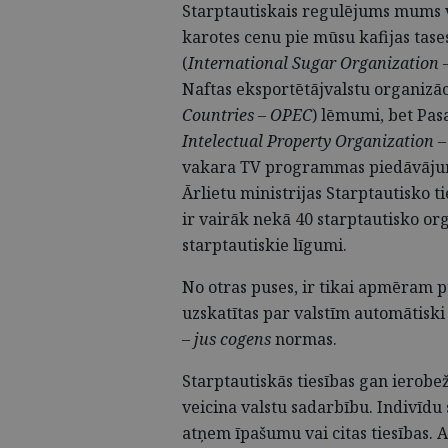
Starptautiskais regulējums mums va
karotes cenu pie mūsu kafijas tas
(
International Sugar Organization 
Naftas eksportētājvalstu organizāci
Countries – OPEC
) lēmumi, bet Pas
Intelectual Property Organization
vakara TV programmas piedāvājumu
Ārlietu ministrijas Starptautisko t
ir vairāk nekā 40 starptautisko org
starptautiskie līgumi.
No otras puses, ir tikai apmēram p
uzskatītas par valstīm automātisk
–
jus cogens
normas.
Starptautiskās tiesības gan ierobež
veicina valstu sadarbību. Indivīdu 
atņem īpašumu vai citas tiesības. 