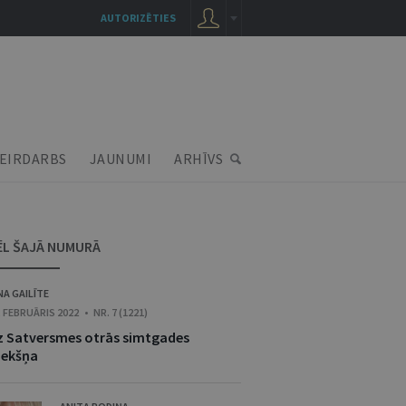
AUTORIZĒTIES
EIRDARBS
JAUNUMI
ARHĪVS
ĒL ŠAJĀ NUMURĀ
NA GAILĪTE
. FEBRUĀRIS 2022 • NR. 7 (1221)
z Satversmes otrās simtgades
iekšņa