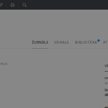
ŽURNĀLS
VEIKALS
BIBLIOTĒKA
#T
OKLIS
V
DI
15
U
sl