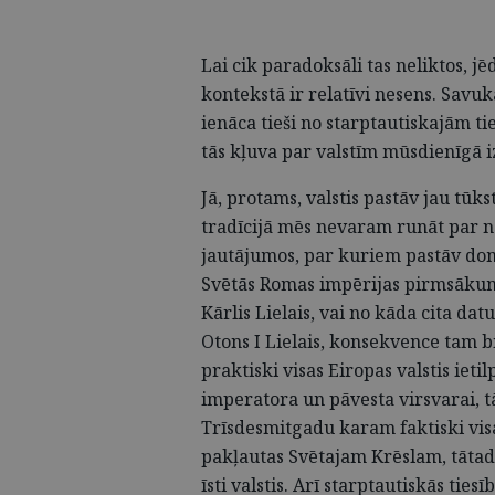
Lai cik paradoksāli tas neliktos, j
kontekstā ir relatīvi nesens. Savuk
ienāca tieši no starptautiskajām tie
tās kļuva par valstīm mūsdienīgā i
Jā, protams, valstis pastāv jau tū
tradīcijā mēs nevaram runāt par ne
jautājumos, par kuriem pastāv do
Svētās Romas impērijas pirmsākums
Kārlis Lielais, vai no kāda cita d
Otons I Lielais, konsekvence tam b
praktiski visas Eiropas valstis ieti
imperatora un pāvesta virsvarai, t
Trīsdesmitgadu karam faktiski visas
pakļautas Svētajam Krēslam, tātad, 
īsti valstis. Arī starptautiskās ties