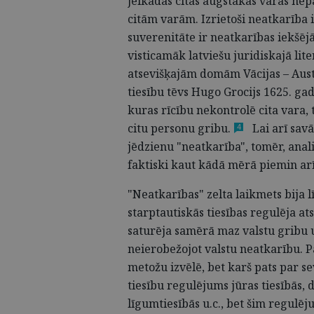
jelkādas citas augstākas varas nep
citām varām. Izrietoši neatkarība 
suverenitāte ir neatkarības iekšēj
visticamāk latviešu juridiskajā lite
atsevišķajām domām Vācijas – Aust
tiesību tēvs Hugo Grocijs 1625. gad
kuras rīcību nekontrolē cita vara, t
citu personu
gribu.
Lai arī savā
4
jēdzienu "neatkarība", tomēr, anal
faktiski kaut kādā mērā piemin ar
"Neatkarības" zelta laikmets bija 
starptautiskās tiesības regulēja at
saturēja samērā maz valstu gribu 
neierobežojot valstu neatkarību. 
metožu izvēlē, bet karš pats par se
tiesību regulējums jūras tiesībās, 
līgumtiesībās u.c., bet šim regulē