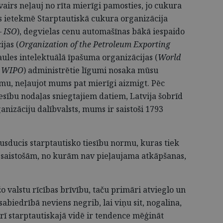
irs neļauj no rīta mierīgi pamosties, jo cukura
es ietekmē Starptautiskā cukura organizācija
– ISO
), degvielas cenu automašīnas bākā iespaido
jas (
Organization of the Petroleum Exporting
aules intelektuālā īpašuma organizācijas (
World
 – WIPO
) administrētie līgumi nosaka mūsu
, neļaujot mums pat mierīgi aizmigt. Pēc
iesību nodaļas sniegtajiem datiem, Latvija šobrīd
anizāciju dalībvalsts, mums ir saistoši 1793
usducis starptautisko tiesību normu, kuras tiek
i saistošām, no kurām nav pieļaujama atkāpšanas,
o valstu rīcības brīvību, taču primāri atvieglo un
sabiedrībā neviens negrib, lai viņu sit, nogalina,
Arī starptautiskajā vidē ir tendence mēģināt