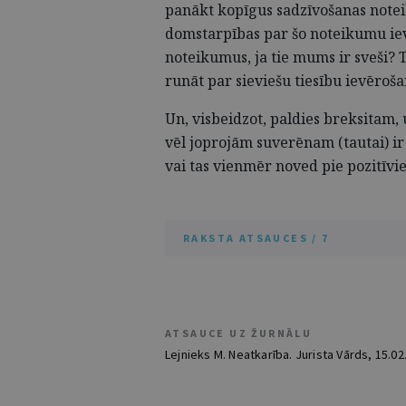
panākt kopīgus sadzīvošanas noteik
domstarpības par šo noteikumu ie
noteikumus, ja tie mums ir sveši? 
runāt par sieviešu tiesību ievēroša
Un, visbeidzot, paldies breksitam,
vēl joprojām suverēnam (tautai) ir
vai tas vienmēr noved pie pozitīvi
RAKSTA ATSAUCES / 7
ATSAUCE UZ ŽURNĀLU
Lejnieks M. Neatkarība. Jurista Vārds, 15.02.2