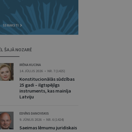
53 RAKSTI
ĒL ŠAJĀ NOZARĒ
IRĒNA KUCINA
14. JŪLIJS 2026 • NR. 7 (1425)
Konstitucionālās sūdzības
25 gadi – ilgtspējīgs
instruments, kas mainīja
Latviju
EDVĪNS DANOVSKIS
9. JŪNIJS 2026 • NR. 6 (1424)
Saeimas lēmumu juridiskais