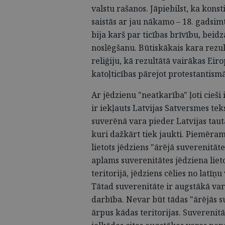
valstu rašanos. Jāpiebilst, ka konst
saistās ar jau nākamo – 18. gadsim
bija karš par ticības brīvību, beid
noslēgšanu. Būtiskākais kara rezul
reliģiju, kā rezultātā vairākas Eir
katoļticības pārejot protestantismā
Ar jēdzienu "neatkarība" ļoti cieši i
ir iekļauts Latvijas Satversmes teks
suverēnā vara pieder Latvijas tautai.
kuri dažkārt tiek jaukti. Piemēra
lietots jēdziens "ārējā suverenitā
aplams suverenitātes jēdziena lie
teritorijā, jēdziens cēlies no latīņ
Tātad suverenitāte ir augstākā vara
darbība. Nevar būt tādas "ārējās su
ārpus kādas teritorijas. Suverenit