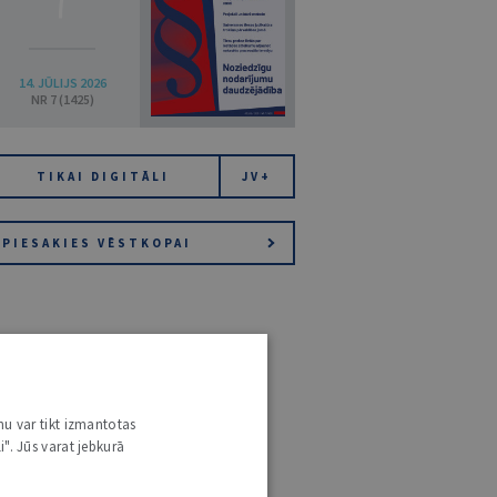
14. JŪLIJS 2026
NR 7 (1425)
TIKAI DIGITĀLI
JV+
PIESAKIES VĒSTKOPAI
nu var tikt izmantotas
i". Jūs varat jebkurā