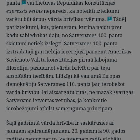
panta
vai Lietuvas Republikas konstitūcijas
2
expressis verbis
neparedz, ka noteikti izteikumi
varētu būt ārpus vārda brīvības tvēruma.
Tādēļ
3
pat izteikumi, kas, piemēram, kurina naidu pret
kādu sabiedrības daļu, no Satversmes 100. panta
šķietami netiek izslēgti. Satversmes 100. panta
izstrādātāji gan nebija iecerējuši pārņemt Amerikas
Savienoto Valstu konstitūcijas pirmā labojuma
filozofiju, pasludinot vārda brīvību par teju
absolūtām tiesībām. Līdzīgi kā vairumā Eiropas
demokrātiju Satversmes 116. pants ļauj ierobežot
vārda brīvību, lai aizsargātu citas, ne mazāk svarīgas
Satversmē ietvertās vērtības, ja konkrētie
ierobežojumi atbilst samērīguma principam.
Šajā gadsimtā vārda brīvība ir saskārusies ar
jauniem apdraudējumiem. 20. gadsimta 90. gados
radītais sapnis par to, ka internets radīs globālu