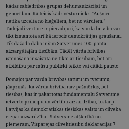
kādas sabiedrības grupas dehumanizācijai un
genocīdam. Kā teicis kāds vēsturnieks: "Aušvice
netika uzcelta no ķieģeļiem, bet no vārdiem."
Tādējādi vēsture ir pierādījusi, ka vārda brīvība var
tikt izmantota arī kā ierocis demokrātijas graušanai.
Tik dažāda daba ir šīm Satversmes 100. pantā
aizsargātajām tiesībām. Tādēļ vārda brīvības
īstenošana ir saistīta ne tikai ar tiesībām, bet arī
atbildību par mūsu publiski teikto vai citādi pausto.
Domājot par vārda brīvības saturu un tvērumu,
jāapzinās, ka vārda brīvība nav pašmērķis, bet
tiesības, kas ir pakārtotas fundamentālu Satversmē
ietverto principu un vērtību aizsardzībai, tostarp
Latvijas kā demokrātiskas tiesiskas valsts un cilvēka
cieņas aizsardzībai. Satversme atšķirībā no,
piemēram, Vispārējās cilvēktiesību deklarācijas 7.