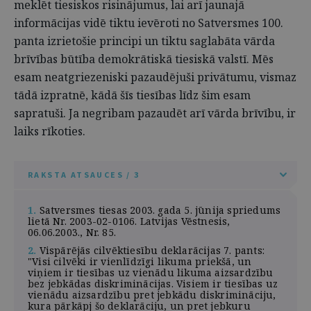
meklēt tiesiskos risinājumus, lai arī jaunajā
informācijas vidē tiktu ievēroti no Satversmes 100.
panta izrietošie principi un tiktu saglabāta vārda
brīvības būtība demokrātiskā tiesiskā valstī. Mēs
esam neatgriezeniski pazaudējuši privātumu, vismaz
tādā izpratnē, kādā šīs tiesības līdz šim esam
sapratuši. Ja negribam pazaudēt arī vārda brīvību, ir
laiks rīkoties.
RAKSTA ATSAUCES / 3
1.
Satversmes tiesas 2003. gada 5. jūnija spriedums
lietā Nr. 2003-02-0106. Latvijas Vēstnesis,
06.06.2003., Nr. 85.
2.
Vispārējās cilvēktiesību deklarācijas 7. pants:
"Visi cilvēki ir vienlīdzīgi likuma priekšā, un
viņiem ir tiesības uz vienādu likuma aizsardzību
bez jebkādas diskriminācijas. Visiem ir tiesības uz
vienādu aizsardzību pret jebkādu diskrimināciju,
kura pārkāpj šo deklarāciju, un pret jebkuru