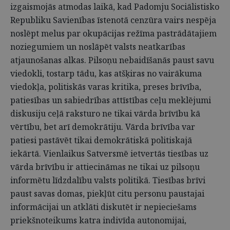
izgaismojās atmodas laikā, kad Padomju Sociālistisko
Republiku Savienības īstenotā cenzūra vairs nespēja
noslēpt melus par okupācijas režīma pastrādātajiem
noziegumiem un noslāpēt valsts neatkarības
atjaunošanas alkas. Pilsoņu nebaidīšanās paust savu
viedokli, tostarp tādu, kas atšķiras no vairākuma
viedokļa, politiskās varas kritika, preses brīvība,
patiesības un sabiedrības attīstības ceļu meklējumi
diskusiju ceļā raksturo ne tikai vārda brīvību kā
vērtību, bet arī demokrātiju. Vārda brīvība var
patiesi pastāvēt tikai demokrātiskā politiskajā
iekārtā. Vienlaikus Satversmē ietvertās tiesības uz
vārda brīvību ir attiecināmas ne tikai uz pilsoņu
informētu līdzdalību valsts politikā. Tiesības brīvi
paust savas domas, piekļūt citu personu paustajai
informācijai un atklāti diskutēt ir nepieciešams
priekšnoteikums katra indivīda autonomijai,