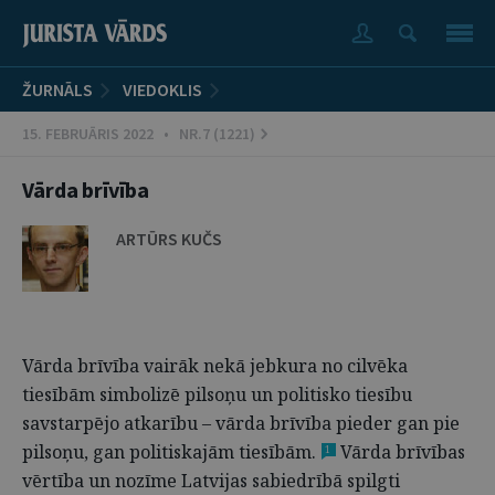
ŽURNĀLS
VIEDOKLIS
15. FEBRUĀRIS 2022 • NR.7 (1221)
Vārda brīvība
ARTŪRS KUČS
Vārda brīvība vairāk nekā jebkura no cilvēka
tiesībām simbolizē pilsoņu un politisko tiesību
savstarpējo atkarību – vārda brīvība pieder gan pie
pilsoņu, gan politiskajām tiesībām.
Vārda brīvības
1
vērtība un nozīme Latvijas sabiedrībā spilgti