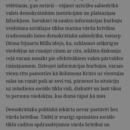
vēlēšanās, gan netieši – vājinot uzticību sabiedrībā
valsts demokrātiskām institūcijām un plašsaziņas
līdzekļiem. Savukārt tā saukto informācijas burbuļu
veidošana sociālajos tīklos mazina vārda brīvības
tradicionālo lomu demokrātiskā sabiedrībā, tostarp
Džona Stjuarta Milla ideju, ka, uzklausot atšķirīgus
viedokļus un runājot citam ar citu, atklātu diskusiju
ceļā varam nonākt pie efektīvākiem valsts pārvaldes
risinājumiem. Dzīvojot informācijas burbuļos, varam
vienu rītu pamosties kā Robinsons Krūzo uz vientuļas
salas un runāt paši ar sevi vai, pārnesot šo situāciju
uz mūsdienu sociālo tīklu vidi, diskutēt un lasīt tikai
to personu viedokļus, kas domā tāpat kā mēs.
Demokrātiska politiskā iekārta nevar pastāvēt bez
vārda brīvības. Tādēļ ir svarīgi apzināties sociālo
tīklu radītos apdraudējumus vārda brīvībai un