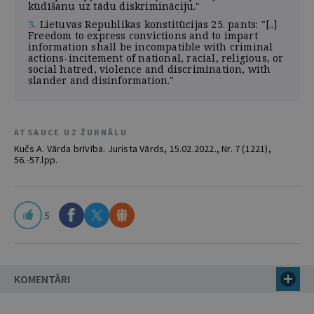
kūdīšanu uz tādu diskrimināciju."
3.
Lietuvas Republikas konstitūcijas 25. pants: "[..]
Freedom to express convictions and to impart
information shall be incompatible with criminal
actions-incitement of national, racial, religious, or
social hatred, violence and discrimination, with
slander and disinformation."
ATSAUCE UZ ŽURNĀLU
Kučs A. Vārda brīvība. Jurista Vārds, 15.02.2022., Nr. 7 (1221),
56.-57.lpp.
5
KOMENTĀRI