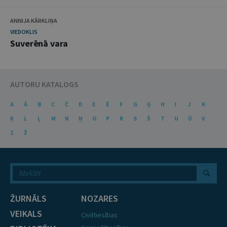
ANNIJA KĀRKLIŅA
VIEDOKLIS
Suverēnā vara
AUTORU KATALOGS
A
Ā
B
C
Č
D
E
Ē
F
G
Ģ
H
I
J
K
Ķ
L
Ļ
M
N
Ņ
O
P
R
S
Š
T
U
Ū
V
Z
Ž
ŽURNĀLS
NOZARES
VEIKALS
Civiltiesības