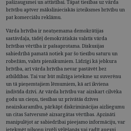
pašizaugsmei un attīstībai. Tāpat tiesības uz vārda
brīvību aptver mākslinieciskās izteiksmes brīvību un
pat komerciālu reklāmu.
Vārda brīvība ir neatņemama demokrātijas
sastāvdaļa, tādēļ demokrātiskās valstīs vārda
brīvības vērtība ir pašsaprotama. Diskusijas
sabiedrībā pamatā notiek par šo tiesību saturu un
robežām, valsts pienākumiem. Līdzīgi kā jebkura
brīvība, arī vārda brīvība nevar pastāvēt bez
atbildības. Tai var būt milzīga ietekme uz suverēnu
un tā pieņemtajiem lēmumiem, kā arī ikviena
indivīda dzīvi. Ar vārda brīvību var aizskart cilvēka
godu un cieņu, tiesības uz privātās dzīves
neaizskaramību, pārkāpt diskriminācijas aizliegumu
un citas Satversmē aizsargātas vērtības. Apzināti
manipulējot ar sabiedrībai pieejamo informāciju, var
ietekmēt pilsoņu izvēli vēlēšanās vai radīt augsni