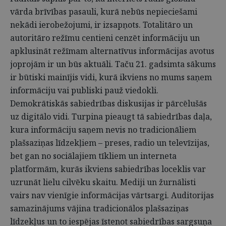
vārda brīvības pasauli, kurā nebūs nepieciešami
nekādi ierobežojumi, ir izsapņots. Totalitāro un
autoritāro režīmu centieni cenzēt informāciju un
apklusināt režīmam alternatīvus informācijas avotus
joprojām ir un būs aktuāli. Taču 21. gadsimta sākums
ir būtiski mainījis vidi, kurā ikviens no mums saņem
informāciju vai publiski pauž viedokli.
Demokrātiskās sabiedrības diskusijas ir pārcēlušās
uz digitālo vidi. Turpina pieaugt tā sabiedrības daļa,
kura informāciju saņem nevis no tradicionāliem
plašsaziņas līdzekļiem – preses, radio un televīzijas,
bet gan no sociālajiem tīkliem un interneta
platformām, kurās ikviens sabiedrības loceklis var
uzrunāt lielu cilvēku skaitu. Mediji un žurnālisti
vairs nav vienīgie informācijas vārtsargi. Auditorijas
samazinājums vājina tradicionālos plašsaziņas
līdzekļus un to iespējas īstenot sabiedrības sargsuņa