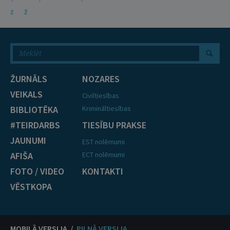
Z
Ž
ŽURNĀLS
NOZARES
VEIKALS
Civiltiesības
BIBLIOTĒKA
Krimināltiesības
#TEIRDARBS
TIESĪBU PRAKSE
JAUNUMI
EST nolēmumi
AFIŠA
ECT nolēmumi
FOTO / VIDEO
KONTAKTI
VĒSTKOPA
MOBILĀ VERSIJA /
PILNĀ VERSIJA