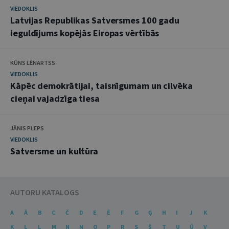
VIEDOKLIS
Latvijas Republikas Satversmes 100 gadu
ieguldījums kopējās Eiropas vērtībās
KŪNS LĒNARTSS
VIEDOKLIS
Kāpēc demokrātijai, taisnīgumam un cilvēka
cieņai vajadzīga tiesa
JĀNIS PLEPS
VIEDOKLIS
Satversme un kultūra
AUTORU KATALOGS
A
Ā
B
C
Č
D
E
Ē
F
G
Ģ
H
I
J
K
Ķ
L
Ļ
M
N
Ņ
O
P
R
S
Š
T
U
Ū
V