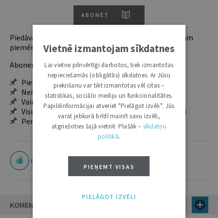
ABONĒT
Piedāvājam trīs abonementu veidus. Vienam lietotājam
Vietnē izmantojam sīkdatnes
piemērotākais ir "Mazais" (3, 6 un 12 mēnešiem).
Abonentu ieguvumi:
Lai vietne pilnvērtīgi darbotos, tiek izmantotas
nepieciešamās (obligātās) sīkdatnes. Ar Jūsu
Pieeja jaunākajam izdevumam
piekrišanu var tikt izmantotas vēl citas –
Neierobežota pieeja arhīvam – 24 h/7 d.
statistikas, sociālo mediju un funkcionalitātes.
Vairāk nekā 18 000 rakstu un 2000 autoru
Papildinformācijai atveriet "Pielāgot izvēli". Jūs
Visi tematiskie numuri un ikgadējie grāmatžurnāli
varat jebkurā brīdī mainīt savu izvēli,
Personalizētās iespējas – piezīmes, citāti, mapes
atgriežoties šajā vietnē. Plašāk –
sīkdatņu
politikā
.
0
PIEŅEMT VISAS
PIELĀGOT IZVĒLI
KOMENTĀRI