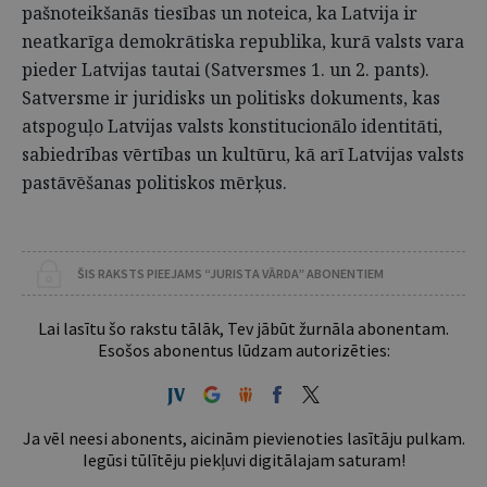
pašnoteikšanās tiesības un noteica, ka Latvija ir
neatkarīga demokrātiska republika, kurā valsts vara
pieder Latvijas tautai (Satversmes 1. un 2. pants).
Satversme ir juridisks un politisks dokuments, kas
atspoguļo Latvijas valsts konstitucionālo identitāti,
sabiedrības vērtības un kultūru, kā arī Latvijas valsts
pastāvēšanas politiskos mērķus.
ŠIS RAKSTS PIEEJAMS “JURISTA VĀRDA” ABONENTIEM
Lai lasītu šo rakstu tālāk, Tev jābūt žurnāla abonentam.
Esošos abonentus lūdzam autorizēties:
Ja vēl neesi abonents, aicinām pievienoties lasītāju pulkam.
Iegūsi tūlītēju piekļuvi digitālajam saturam!