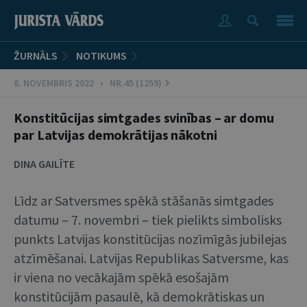
ŽURNĀLS
NOTIKUMS
8. NOVEMBRIS 2022 • NR.45 (1259)
Konstitūcijas simtgades svinības – ar domu
par Latvijas demokrātijas nākotni
DINA GAILĪTE
Līdz ar Satversmes spēkā stāšanās simtgades
datumu – 7. novembri – tiek pielikts simbolisks
punkts Latvijas konstitūcijas nozīmīgās jubilejas
atzīmēšanai. Latvijas Republikas Satversme, kas
ir viena no vecākajām spēkā esošajām
konstitūcijām pasaulē, kā demokrātiskas un