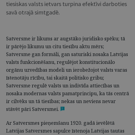
tiesiskas valsts ietvars turpina efektīvi darboties
savā otrajā simtgadē.
Satversme ir likums ar augstāko juridisko spēku; tā
ir pārējo likumu un citu tiesību aktu mērs;
Satversme gan formāli, gan saturiski nosaka Latvijas
valsts funkcionēšanu, regulējot konstitucionālo
orgānu uzvedības modeli un ierobežojot valsts varas
īstenotāju rīcību, tai skaitā politisko gribu;
Satversme regulē valsts un indivīda attiecības un
nosaka modernas valsts pamatprincipu, ka tās centrā
ir cilvēks un tā tiesības; nekas un neviens nevar
stāvēt pāri Satversmei.
1
Ar Satversmes pieņemšanu 1920. gadā ievēlētā
Latvijas Satversmes sapulce īstenoja Latvijas tautas