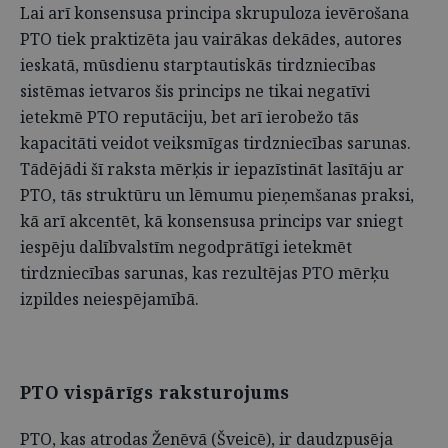
Lai arī konsensusa principa skrupuloza ievērošana
PTO tiek praktizēta jau vairākas dekādes, autores
ieskatā, mūsdienu starptautiskās tirdzniecības
sistēmas ietvaros šis princips ne tikai negatīvi
ietekmē PTO reputāciju, bet arī ierobežo tās
kapacitāti veidot veiksmīgas tirdzniecības sarunas.
Tādējādi šī raksta mērķis ir iepazīstināt lasītāju ar
PTO, tās struktūru un lēmumu pieņemšanas praksi,
kā arī akcentēt, kā konsensusa princips var sniegt
iespēju dalībvalstīm negodprātīgi ietekmēt
tirdzniecības sarunas, kas rezultējas PTO mērķu
izpildes neiespējamībā.
PTO vispārīgs raksturojums
PTO, kas atrodas Ženēvā (Šveicē), ir daudzpusēja