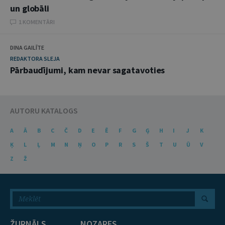
un globāli
1 KOMENTĀRI
DINA GAILĪTE
REDAKTORA SLEJA
Pārbaudījumi, kam nevar sagatavoties
AUTORU KATALOGS
A
Ā
B
C
Č
D
E
Ē
F
G
Ģ
H
I
J
K
Ķ
L
Ļ
M
N
Ņ
O
P
R
S
Š
T
U
Ū
V
Z
Ž
ŽURNĀLS
NOZARES