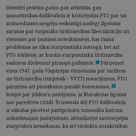
Diemžēl pēdējos gados gan attīstītās, gan
jaunattīstības dalībvalstis ir kritizējušas PTO par tās
acīmredzamo nespēju veiksmīgi noslēgt ilgstošas
sarunas par turpmāko tirdzniecības liberalizāciju un
vienoties par jauniem noteikumiem, kas risina
problēmas ne tikai starptautiskā mērogā, bet arī
PTO iekšienē, ar kurām starptautiskā tirdzniecība
saskaras divdesmit pirmajā gadsimtā.
Pārņemot
5
visus 1947. gada Vispārējās vienošanās par tarifiem
un tirdzniecību (turpmāk – VVTT) nosacījumus, PTO
pārņēma arī pienākumu panākt konsensusu,
6
lemjot par jebkuru jautājumu, ja Marakešas līgumā
nav paredzēts citādi. Šī iemesla dēļ PTO dalībvalstis
ir sākušas pievērst pastiprinātu uzmanību katram
izskatāmajam jautājumam, aktualizējot savstarpējās
starpvalstu nesaskaņas, kā arī viedokļu nesakritības.