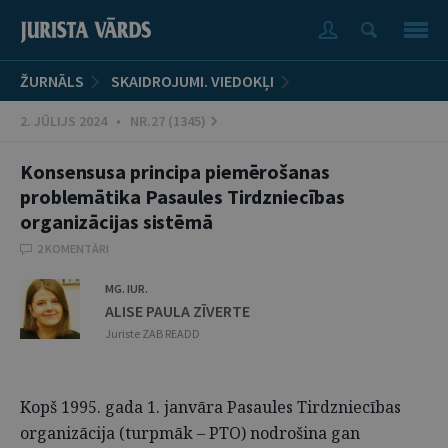
ŽURNĀLS
SKAIDROJUMI. VIEDOKĻI
2. JŪLIJS 2024 • NR.27 (1345)
Konsensusa principa piemērošanas
problemātika Pasaules Tirdzniecības
organizācijas sistēmā
2 KOMENTĀRI
MG. IUR.
ALISE PAULA ZĪVERTE
Juriste ZAB READD
Kopš 1995. gada 1. janvāra Pasaules Tirdzniecības
organizācija (turpmāk – PTO) nodrošina gan