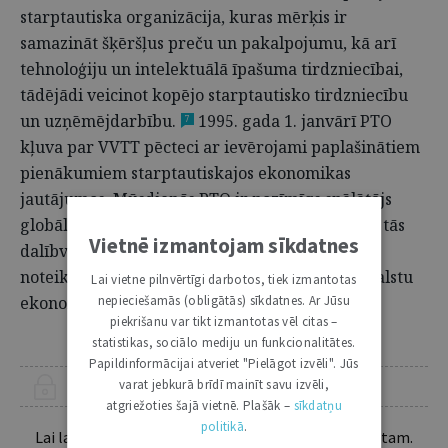
starptautiska organizācija, kuras mērķis ir
samazināt šķēršļus preču un pakalpojumu, kā arī
tehnoloģiju un intelektuālā īpašuma tirdzniecībai,
tādējādi veicinot kopējo starptautisko tirdzniecību
un uzņēmējdarbību.
1995. gada 1. janvārī PTO
7
kļuva par VVTT pēcteci ar ievērojami paplašinātiem
pienākumiem starptautiskajos ekonomikas
jautājumos. Mūsdienās PTO ir nozīmīgs spēlētājs
globālās pārvaldības jomā, ne tikai ņemot vērā tās
Vietnē izmantojam sīkdatnes
dalībvalstu skaitu, bet arī tās iespēju caur
noteikumiem un procesiem ietekmēt šo dalībvalstu
Lai vietne pilnvērtīgi darbotos, tiek izmantotas
nepieciešamās (obligātās) sīkdatnes. Ar Jūsu
ekonomisko un politisko orientāciju.
piekrišanu var tikt izmantotas vēl citas –
statistikas, sociālo mediju un funkcionalitātes.
Papildinformācijai atveriet "Pielāgot izvēli". Jūs
varat jebkurā brīdī mainīt savu izvēli,
ŠIS RAKSTS PIEEJAMS “JURISTA VĀRDA” ABONENTIEM
atgriežoties šajā vietnē. Plašāk –
sīkdatņu
politikā
.
Lai lasītu šo rakstu tālāk, Tev jābūt žurnāla abonentam.