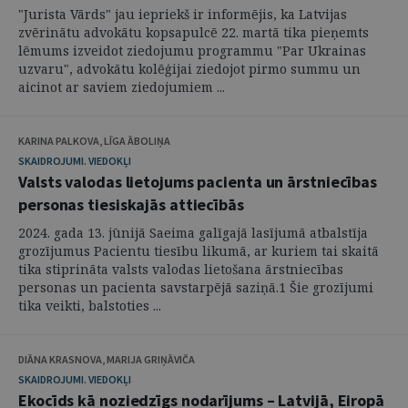
"Jurista Vārds" jau iepriekš ir informējis, ka Latvijas
zvērinātu advokātu kopsapulcē 22. martā tika pieņemts
lēmums izveidot ziedojumu programmu "Par Ukrainas
uzvaru", advokātu kolēģijai ziedojot pirmo summu un
aicinot ar saviem ziedojumiem ...
KARINA PALKOVA, LĪGA ĀBOLIŅA
SKAIDROJUMI. VIEDOKĻI
Valsts valodas lietojums pacienta un ārstniecības
personas tiesiskajās attiecībās
2024. gada 13. jūnijā Saeima galīgajā lasījumā atbalstīja
grozījumus Pacientu tiesību likumā, ar kuriem tai skaitā
tika stiprināta valsts valodas lietošana ārstniecības
personas un pacienta savstarpējā saziņā.1 Šie grozījumi
tika veikti, balstoties ...
DIĀNA KRASNOVA, MARIJA GRIŅĀVIČA
SKAIDROJUMI. VIEDOKĻI
Ekocīds kā noziedzīgs nodarījums – Latvijā, Eiropā