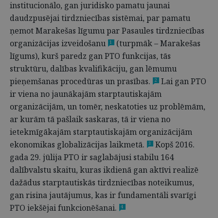
institucionālo, gan juridisko pamatu jaunai
daudzpusējai tirdzniecības sistēmai, par pamatu
ņemot Marakešas līgumu par Pasaules tirdzniecības
organizācijas izveidošanu
(turpmāk – Marakešas
1
līgums), kurš paredz gan PTO funkcijas, tās
struktūru, dalības kvalifikāciju, gan lēmumu
pieņemšanas procedūras un prasības.
Lai gan PTO
2
ir viena no jaunākajām starptautiskajām
organizācijām, un tomēr, neskatoties uz problēmām,
ar kurām tā pašlaik saskaras, tā ir viena no
ietekmīgākajām starptautiskajām organizācijām
ekonomikas globalizācijas laikmetā.
Kopš 2016.
3
gada 29. jūlija PTO ir saglabājusi stabilu 164
dalībvalstu skaitu, kuras ikdienā gan aktīvi realizē
dažādus starptautiskās tirdzniecības noteikumus,
gan risina jautājumus, kas ir fundamentāli svarīgi
PTO iekšējai funkcionēšanai.
4