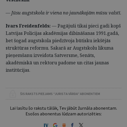
— Jūsu augstskola ir viena no jaunākajām mūsu valstī.
Ivars Freidenfelds:
— Pagājuši tikai pieci gadi kopš
Latvijas Policijas akadēmijas dibināšanas 1991.gadā,
bet šogad augstskola piedzīvoja būtisku iekšējās
struktūras reformu. Sakarā ar Augstskolu likuma
pieņemšanu izveidota Satversme, Senāts,
akadēmiskā un rektoru padome un citas jaunas
institūcijas.
ŠIS RAKSTS PIEEJAMS “JURISTA VĀRDA” ABONENTIEM
Lai lasītu šo rakstu tālāk, Tev jābūt žurnāla abonentam.
Esošos abonentus lūdzam autorizēties: