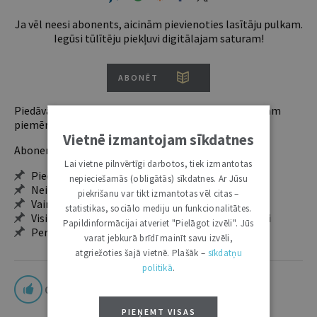
Ja vēl neesi abonents, aicinām pievienoties lasītāju pulkam.
Iegūsi tūlītēju piekļuvi digitālajam saturam!
ABONĒT
Piedāvājam trīs abonementu veidus. Vienam lietotājam
piemērotākais ir "Mazais" (3, 6 un 12 mēnešiem).
Vietnē izmantojam sīkdatnes
Abonentu ieguvumi:
Lai vietne pilnvērtīgi darbotos, tiek izmantotas
Pieeja jaunākajam izdevumam
nepieciešamās (obligātās) sīkdatnes. Ar Jūsu
Neierobežota pieeja arhīvam – 24 h/7 d.
piekrišanu var tikt izmantotas vēl citas –
Vairāk nekā 18 000 rakstu un 2000 autoru
statistikas, sociālo mediju un funkcionalitātes.
Visi tematiskie numuri un ikgadējie grāmatžurnāli
Papildinformācijai atveriet "Pielāgot izvēli". Jūs
Personalizētās iespējas – piezīmes, citāti, mapes
varat jebkurā brīdī mainīt savu izvēli,
atgriežoties šajā vietnē. Plašāk –
sīkdatņu
politikā
.
0
PIEŅEMT VISAS