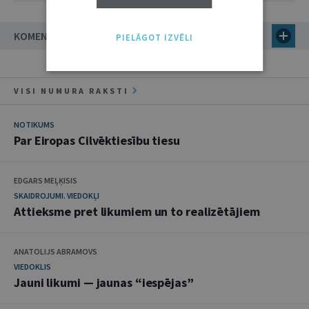
KOMENTĀRI
PIELĀGOT IZVĒLI
VISI NUMURA RAKSTI
NOTIKUMS
Par Eiropas Cilvēktiesību tiesu
EDGARS MEĻĶISIS
SKAIDROJUMI. VIEDOKĻI
Attieksme pret likumiem un to realizētājiem
ANATOLIJS ABRAMOVS
VIEDOKLIS
Jauni likumi — jaunas “iespējas”