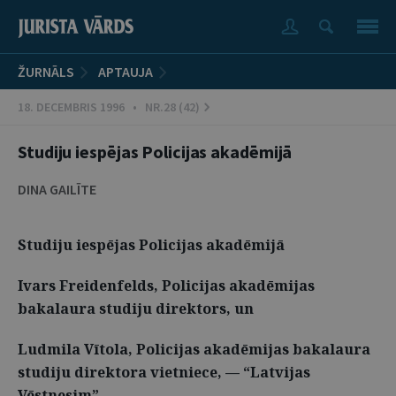
ŽURNĀLS
APTAUJA
18. DECEMBRIS 1996 • NR.28 (42)
Studiju iespējas Policijas akadēmijā
DINA GAILĪTE
Studiju iespējas Policijas akadēmijā
Ivars Freidenfelds, Policijas akadēmijas
bakalaura studiju direktors, un
Ludmila Vītola, Policijas akadēmijas bakalaura
studiju direktora vietniece, — “Latvijas
Vēstnesim”