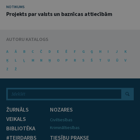
NOTIKUMS
Projekts par valsts un baznīcas attiecībām
AUTORU KATALOGS
A
Ā
B
C
Č
D
E
Ē
F
G
Ģ
H
I
J
K
Ķ
L
Ļ
M
N
Ņ
O
P
R
S
Š
T
U
Ū
V
Z
Ž
ŽURNĀLS
NOZARES
VEIKALS
Civiltiesības
BIBLIOTĒKA
Krimināltiesības
#TEIRDARBS
TIESĪBU PRAKSE