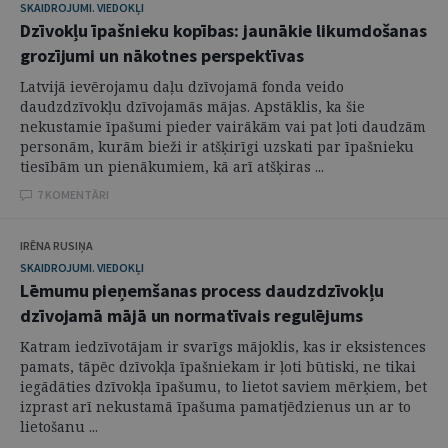
SKAIDROJUMI. VIEDOKĻI
Dzīvokļu īpašnieku kopības: jaunākie likumdošanas
grozījumi un nākotnes perspektīvas
Latvijā ievērojamu daļu dzīvojamā fonda veido
daudzdzīvokļu dzīvojamās mājas. Apstāklis, ka šie
nekustamie īpašumi pieder vairākām vai pat ļoti daudzām
personām, kurām bieži ir atšķirīgi uzskati par īpašnieku
tiesībām un pienākumiem, kā arī atšķiras ...
7 KOMENTĀRI
IRĒNA RUSIŅA
SKAIDROJUMI. VIEDOKĻI
Lēmumu pieņemšanas process daudzdzīvokļu
dzīvojamā mājā un normatīvais regulējums
Katram iedzīvotājam ir svarīgs mājoklis, kas ir eksistences
pamats, tāpēc dzīvokļa īpašniekam ir ļoti būtiski, ne tikai
iegādāties dzīvokļa īpašumu, to lietot saviem mērķiem, bet
izprast arī nekustamā īpašuma pamatjēdzienus un ar to
lietošanu ...