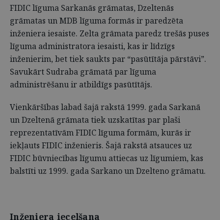
FIDIC līguma Sarkanās grāmatas, Dzeltenās
grāmatas un MDB līguma formās ir paredzēta
inženiera iesaiste. Zelta grāmata paredz trešās puses
līguma administratora iesaisti, kas ir līdzīgs
inženierim, bet tiek saukts par “pasūtītāja pārstāvi”.
Savukārt Sudraba grāmatā par līguma
administrēšanu ir atbildīgs pasūtītājs.
Vienkāršības labad šajā rakstā 1999. gada Sarkanā
un Dzeltenā grāmata tiek uzskatītas par plaši
reprezentatīvām FIDIC līguma formām, kurās ir
iekļauts FIDIC inženieris. Šajā rakstā atsauces uz
FIDIC būvniecības līgumu attiecas uz līgumiem, kas
balstīti uz 1999. gada Sarkano un Dzelteno grāmatu.
Inženiera iecelšana