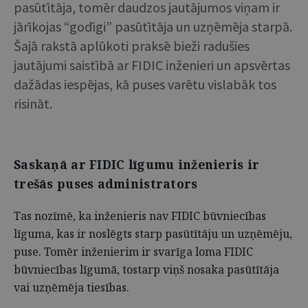
pasūtītāja, tomēr daudzos jautājumos viņam ir
jārīkojas “godīgi” pasūtītāja un uzņēmēja starpā.
Šajā rakstā aplūkoti praksē bieži radušies
jautājumi saistībā ar FIDIC inženieri un apsvērtas
dažādas iespējas, kā puses varētu vislabāk tos
risināt.
Saskaņā ar FIDIC līgumu inženieris ir
trešās puses administrators
Tas nozīmē, ka inženieris nav FIDIC būvniecības
līguma, kas ir noslēgts starp pasūtītāju un uzņēmēju,
puse. Tomēr inženierim ir svarīga loma FIDIC
būvniecības līgumā, tostarp viņš nosaka pasūtītāja
vai uzņēmēja tiesības.