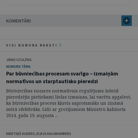
KOMENTĀRI
VISI NUMURA RAKSTI
JĀNIS UZULĒNS
NUMURA TĒMA
Par būvniecības procesam svarīgo – izmaiņām
normatīvos un starptautisko pieredzi
Būvniecības nozares normatīvais regulējums šobrīd
pieredzējis pietiekami lielas izmaiņas, lai varētu apgalvot,
ka būvniecības process kļuvis saprotamāks un zināmā
mērā efektīvāks. Līdz ar grozījumiem Ministru kabineta
2014. gada 19. augusta ...
MĀRTIŅŠ AUDERS, ELVIJS KALNKAMBERS