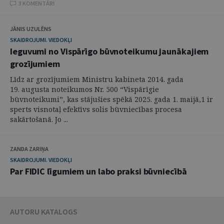
3 KOMENTĀRI
JĀNIS UZULĒNS
SKAIDROJUMI. VIEDOKĻI
Ieguvumi no Vispārīgo būvnoteikumu jaunākajiem
grozījumiem
Līdz ar grozījumiem Ministru kabineta 2014. gada
19. augusta noteikumos Nr. 500 “Vispārīgie
būvnoteikumi”, kas stājušies spēkā 2025. gada 1. maijā,1 ir
sperts visnotaļ efektīvs solis būvniecības procesa
sakārtošanā. Jo ...
ZANDA ZARIŅA
SKAIDROJUMI. VIEDOKĻI
Par FIDIC līgumiem un labo praksi būvniecībā
AUTORU KATALOGS