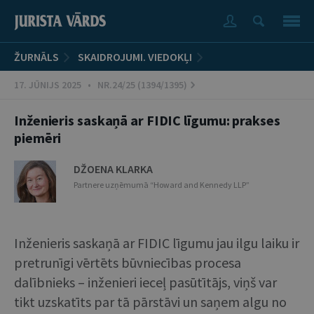
ŽURNĀLS
SKAIDROJUMI. VIEDOKĻI
17. JŪNIJS 2025 • NR.24/25 (1394/1395)
Inženieris saskaņā ar FIDIC līgumu: prakses
piemēri
DŽOENA KLARKA
Partnere uzņēmumā “Howard and Kennedy LLP”
Inženieris saskaņā ar FIDIC līgumu jau ilgu laiku ir
pretrunīgi vērtēts būvniecības procesa
dalībnieks – inženieri ieceļ pasūtītājs, viņš var
tikt uzskatīts par tā pārstāvi un saņem algu no