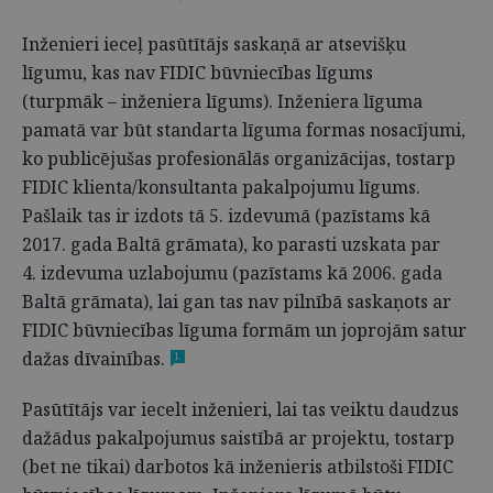
Inženieri ieceļ pasūtītājs saskaņā ar atsevišķu
līgumu, kas nav FIDIC būvniecības līgums
(turpmāk – inženiera līgums). Inženiera līguma
pamatā var būt standarta līguma formas nosacījumi,
ko publicējušas profesionālās organizācijas, tostarp
FIDIC klienta/konsultanta pakalpojumu līgums.
Pašlaik tas ir izdots tā 5. izdevumā (pazīstams kā
2017. gada Baltā grāmata), ko parasti uzskata par
4. izdevuma uzlabojumu (pazīstams kā 2006. gada
Baltā grāmata), lai gan tas nav pilnībā saskaņots ar
FIDIC būvniecības līguma formām un joprojām satur
dažas dīvainības.
1
Pasūtītājs var iecelt inženieri, lai tas veiktu daudzus
dažādus pakalpojumus saistībā ar projektu, tostarp
(bet ne tikai) darbotos kā inženieris atbilstoši FIDIC