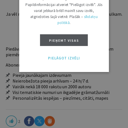
Papildinformācijai atveriet "Pielāgot izvēli". Jūs
varat jebkurā brīdī mainīt savu izvēli,
Ja vēl neesi abonents, aicinām pievienoties lasītāju pulkam.
atgriežoties šajā vietnē. Plašāk –
sīkdatņu
Iegūsi tūlītēju piekļuvi digitālajam saturam!
politikā
.
ABONĒT
PIEŅEMT VISAS
Piedāvājam trīs abonementu veidus. Vienam lietotājam
piemērotākais ir "Mazais" (3, 6 un 12 mēnešiem).
PIELĀGOT IZVĒLI
Abonentu ieguvumi:
Pieeja jaunākajam izdevumam
Neierobežota pieeja arhīvam – 24 h/7 d.
Vairāk nekā 18 000 rakstu un 2000 autoru
Visi tematiskie numuri un ikgadējie grāmatžurnāli
Personalizētās iespējas – piezīmes, citāti, mapes
2