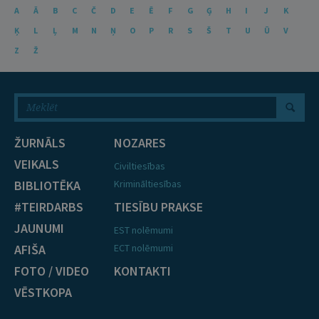
A
Ā
B
C
Č
D
E
Ē
F
G
Ģ
H
I
J
K
Ķ
L
Ļ
M
N
Ņ
O
P
R
S
Š
T
U
Ū
V
Z
Ž
ŽURNĀLS
NOZARES
VEIKALS
Civiltiesības
BIBLIOTĒKA
Krimināltiesības
#TEIRDARBS
TIESĪBU PRAKSE
JAUNUMI
EST nolēmumi
AFIŠA
ECT nolēmumi
FOTO / VIDEO
KONTAKTI
VĒSTKOPA