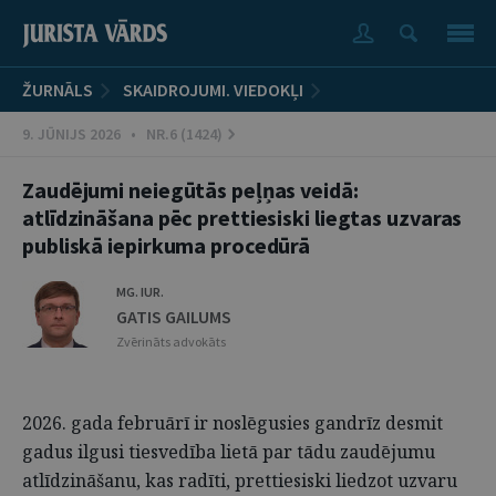
ŽURNĀLS
SKAIDROJUMI. VIEDOKĻI
9. JŪNIJS 2026 • NR.6 (1424)
Zaudējumi neiegūtās peļņas veidā:
atlīdzināšana pēc prettiesiski liegtas uzvaras
publiskā iepirkuma procedūrā
MG. IUR.
GATIS GAILUMS
Zvērināts advokāts
2026. gada februārī ir noslēgusies gandrīz desmit
gadus ilgusi tiesvedība lietā par tādu zaudējumu
atlīdzināšanu, kas radīti, prettiesiski liedzot uzvaru