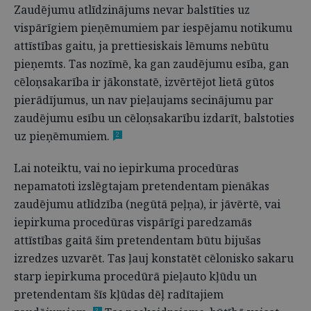
Zaudējumu atlīdzinājums nevar balstīties uz
vispārīgiem pieņēmumiem par iespējamu notikumu
attīstības gaitu, ja prettiesiskais lēmums nebūtu
pieņemts. Tas nozīmē, ka gan zaudējumu esība, gan
cēloņsakarība ir jākonstatē, izvērtējot lietā gūtos
pierādījumus, un nav pieļaujams secinājumu par
zaudējumu esību un cēloņsakarību izdarīt, balstoties
uz pieņēmumiem.
2
Lai noteiktu, vai no iepirkuma procedūras
nepamatoti izslēgtajam pretendentam pienākas
zaudējumu atlīdzība (negūtā peļņa), ir jāvērtē, vai
iepirkuma procedūras vispārīgi paredzamās
attīstības gaitā šim pretendentam būtu bijušas
izredzes uzvarēt. Tas ļauj konstatēt cēlonisko sakaru
starp iepirkuma procedūrā pieļauto kļūdu un
pretendentam šīs kļūdas dēļ radītajiem
3