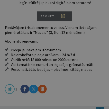
Iegūsi tūlītēju piekļuvi digitālajam saturam!
ABONĒT
Piedāvājam trīs abonementu veidus. Vienam lietotājam
piemērotākais ir "Mazais" (3, 6 un 12 mēnešiem).
Abonentu ieguvumi:
Pieeja jaunākajam izdevumam
Neierobežota pieeja arhīvam – 24 h/7 d.
Vairāk nekā 18 000 rakstu un 2000 autoru
Visi tematiskie numuri un ikgadējie grāmatžurnāli
Personalizētās iespējas – piezīmes, citāti, mapes
1