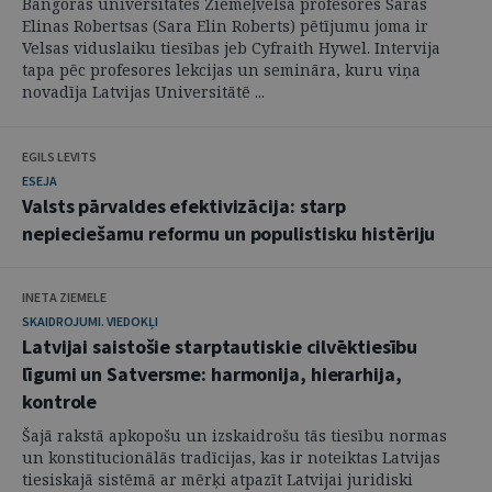
Bangoras universitātes Ziemeļvelsā profesores Sāras
Elinas Robertsas (Sara Elin Roberts) pētījumu joma ir
Velsas viduslaiku tiesības jeb Cyfraith Hywel. Intervija
tapa pēc profesores lekcijas un semināra, kuru viņa
novadīja Latvijas Universitātē ...
EGILS LEVITS
ESEJA
Valsts pārvaldes efektivizācija: starp
nepieciešamu reformu un populistisku histēriju
INETA ZIEMELE
SKAIDROJUMI. VIEDOKĻI
Latvijai saistošie starptautiskie cilvēktiesību
līgumi un Satversme: harmonija, hierarhija,
kontrole
Šajā rakstā apkopošu un izskaidrošu tās tiesību normas
un konstitucionālās tradīcijas, kas ir noteiktas Latvijas
tiesiskajā sistēmā ar mērķi atpazīt Latvijai juridiski