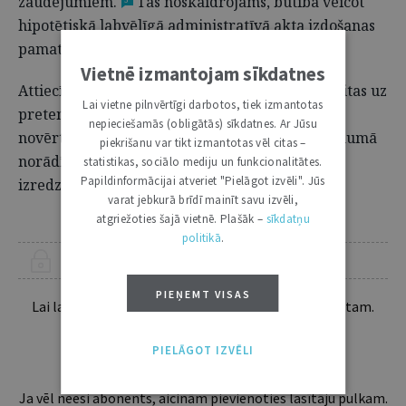
zaudējumiem.
Tas noskaidrojams, būtībā veicot
hipotētiskā labvēlīgā administratīvā akta izdošanas
pamatotības pārbaudi.
4
Vietnē izmantojam sīkdatnes
Attiecībā uz vispārīgi paredzamās attīstības gaitas uz
Lai vietne pilnvērtīgi darbotos, tiek izmantotas
pretendenta uzvaras izredžu hipotētisko
nepieciešamās (obligātās) sīkdatnes. Ar Jūsu
novērtēšanu jāņem vērā ne tikai pasūtītāja lēmumā
piekrišanu var tikt izmantotas vēl citas –
norādītie apstākļi, bet arī citi apstākļi, kas šīs
statistikas, sociālo mediju un funkcionalitātes.
Papildinformācijai atveriet "Pielāgot izvēli". Jūs
izredzes, iespējams, varēja ietekmēt.
varat jebkurā brīdī mainīt savu izvēli,
atgriežoties šajā vietnē. Plašāk –
sīkdatņu
politikā
.
ŠIS RAKSTS PIEEJAMS “JURISTA VĀRDA” ABONENTIEM
PIEŅEMT VISAS
Lai lasītu šo rakstu tālāk, Tev jābūt žurnāla abonentam.
Esošos abonentus lūdzam autorizēties:
PIELĀGOT IZVĒLI
Ja vēl neesi abonents, aicinām pievienoties lasītāju pulkam.