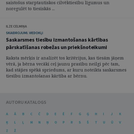
saistošus starptautiskos cilvēktiesību līgumus un
noregulēt to tiesiskās ...
ILZE CELMIŅA
SKAIDROJUMI. VIEDOKĻI
Saskarsmes tiesību izmantošanas kārtības
pārskatīšanas robežas un priekšnoteikumi
Raksta mērķis ir analizēt tos kritērijus, kas tiesām jāņem
vērā, ja bērna vecāki ceļ jaunu prasību neilgi pēc tam,
kad stājies spēkā spriedums, ar kuru noteikta saskarsmes
tiesību izmantošanas kārtība ar bērnu.
AUTORU KATALOGS
A
Ā
B
C
Č
D
E
Ē
F
G
Ģ
H
I
J
K
Ķ
L
Ļ
M
N
Ņ
O
P
R
S
Š
T
U
Ū
V
Z
Ž