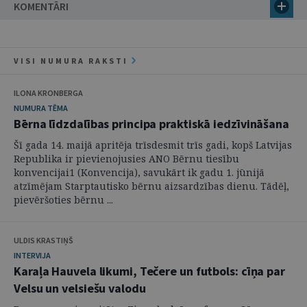
KOMENTĀRI
VISI NUMURA RAKSTI
ILONA KRONBERGA
NUMURA TĒMA
Bērna līdzdalības principa praktiskā iedzīvināšana
Šī gada 14. maijā apritēja trīsdesmit trīs gadi, kopš Latvijas
Republika ir pievienojusies ANO Bērnu tiesību
konvencijai1 (Konvencija), savukārt ik gadu 1. jūnijā
atzīmējam Starptautisko bērnu aizsardzības dienu. Tādēļ,
pievēršoties bērnu ...
ULDIS KRASTIŅŠ
INTERVIJA
Karaļa Hauvela likumi, Tečere un futbols: cīņa par
Velsu un velsiešu valodu