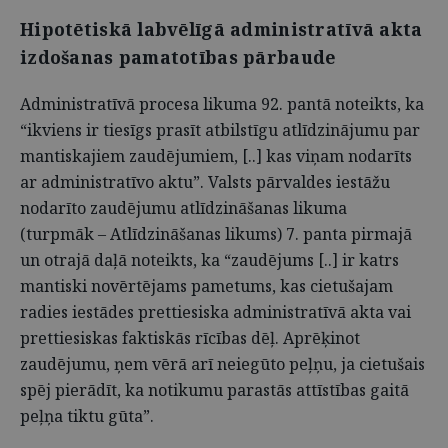
Hipotētiskā labvēlīgā administratīvā akta
izdošanas pamatotības pārbaude
Administratīvā procesa likuma 92. pantā noteikts, ka
“ikviens ir tiesīgs prasīt atbilstīgu atlīdzinājumu par
mantiskajiem zaudējumiem, [..] kas viņam nodarīts
ar administratīvo aktu”. Valsts pārvaldes iestāžu
nodarīto zaudējumu atlīdzināšanas likuma
(turpmāk – Atlīdzināšanas likums) 7. panta pirmajā
un otrajā daļā noteikts, ka “zaudējums [..] ir katrs
mantiski novērtējams pametums, kas cietušajam
radies iestādes prettiesiska administratīvā akta vai
prettiesiskas faktiskās rīcības dēļ. Aprēķinot
zaudējumu, ņem vērā arī neiegūto peļņu, ja cietušais
spēj pierādīt, ka notikumu parastās attīstības gaitā
peļņa tiktu gūta”.