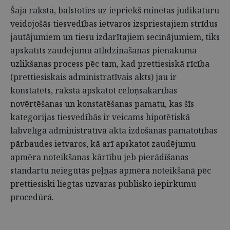
Šajā rakstā, balstoties uz iepriekš minētās judikatūru
veidojošās tiesvedības ietvaros izspriestajiem strīdus
jautājumiem un tiesu izdarītajiem secinājumiem, tiks
apskatīts zaudējumu atlīdzināšanas pienākuma
uzlikšanas process pēc tam, kad prettiesiskā rīcība
(prettiesiskais administratīvais akts) jau ir
konstatēts, rakstā apskatot cēloņsakarības
novērtēšanas un konstatēšanas pamatu, kas šīs
kategorijas tiesvedībās ir veicams hipotētiskā
labvēlīgā administratīvā akta izdošanas pamatotības
pārbaudes ietvaros, kā arī apskatot zaudējumu
apmēra noteikšanas kārtību jeb pierādīšanas
standartu neiegūtās peļņas apmēra noteikšanā pēc
prettiesiski liegtas uzvaras publisko iepirkumu
procedūrā.