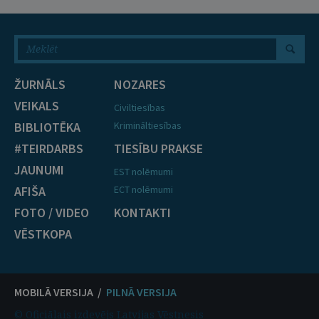
ŽURNĀLS
NOZARES
VEIKALS
Civiltiesības
BIBLIOTĒKA
Krimināltiesības
#TEIRDARBS
TIESĪBU PRAKSE
JAUNUMI
EST nolēmumi
AFIŠA
ECT nolēmumi
FOTO / VIDEO
KONTAKTI
VĒSTKOPA
MOBILĀ VERSIJA /
PILNĀ VERSIJA
© Oficiālais izdevējs Latvijas Vēstnesis