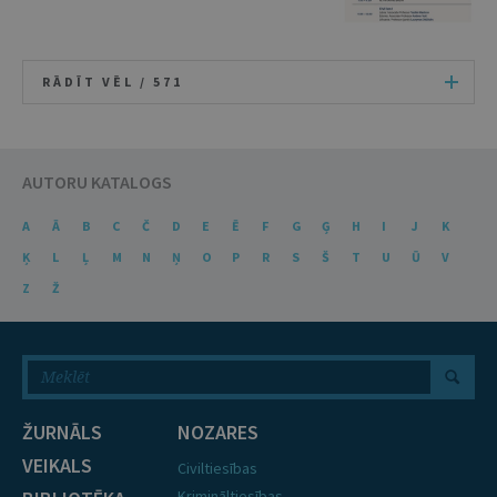
RĀDĪT VĒL /
571
AUTORU KATALOGS
A
Ā
B
C
Č
D
E
Ē
F
G
Ģ
H
I
J
K
Ķ
L
Ļ
M
N
Ņ
O
P
R
S
Š
T
U
Ū
V
Z
Ž
ŽURNĀLS
NOZARES
VEIKALS
Civiltiesības
Krimināltiesības