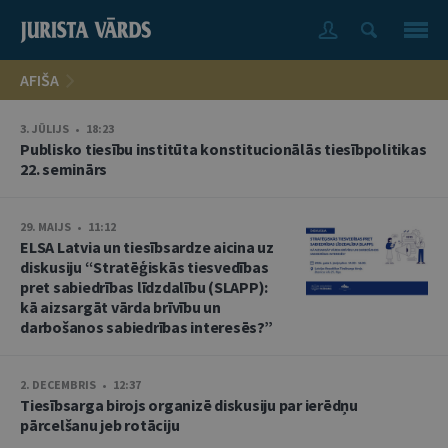
AFIŠA
3. JŪLIJS • 18:23
Publisko tiesību institūta konstitucionālās tiesībpolitikas
22. seminārs
29. MAIJS • 11:12
ELSA Latvia un tiesībsardze aicina uz
diskusiju “Stratēģiskās tiesvedības
pret sabiedrības līdzdalību (SLAPP):
kā aizsargāt vārda brīvību un
darbošanos sabiedrības interesēs?”
2. DECEMBRIS • 12:37
Tiesībsarga birojs organizē diskusiju par ierēdņu
pārcelšanu jeb rotāciju