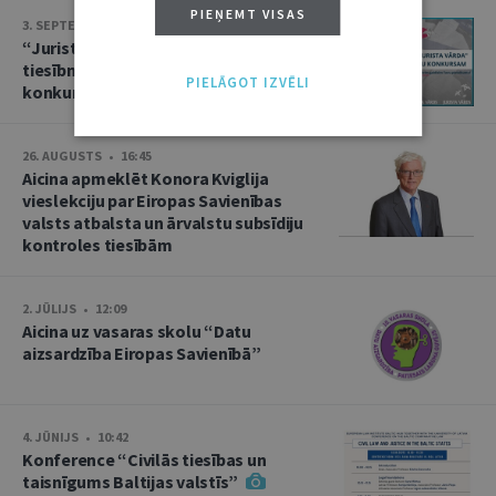
PIEŅEMT VISAS
3. SEPTEMBRIS • 16:01
“Jurista Vārds” aicina jaunos
tiesībniekus pieteikties ikgadējam
PIELĀGOT IZVĒLI
konkursam!
26. AUGUSTS • 16:45
Aicina apmeklēt Konora Kviglija
vieslekciju par Eiropas Savienības
valsts atbalsta un ārvalstu subsīdiju
kontroles tiesībām
2. JŪLIJS • 12:09
Aicina uz vasaras skolu “Datu
aizsardzība Eiropas Savienībā”
4. JŪNIJS • 10:42
Konference “Civilās tiesības un
taisnīgums Baltijas valstīs”