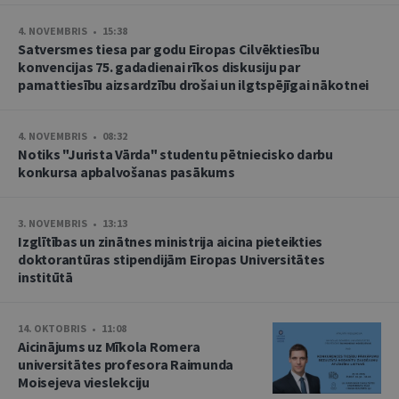
4. NOVEMBRIS • 15:38
Satversmes tiesa par godu Eiropas Cilvēktiesību
konvencijas 75. gadadienai rīkos diskusiju par
pamattiesību aizsardzību drošai un ilgtspējīgai nākotnei
4. NOVEMBRIS • 08:32
Notiks "Jurista Vārda" studentu pētniecisko darbu
konkursa apbalvošanas pasākums
3. NOVEMBRIS • 13:13
Izglītības un zinātnes ministrija aicina pieteikties
doktorantūras stipendijām Eiropas Universitātes
institūtā
14. OKTOBRIS • 11:08
Aicinājums uz Mīkola Romera
universitātes profesora Raimunda
Moisejeva vieslekciju