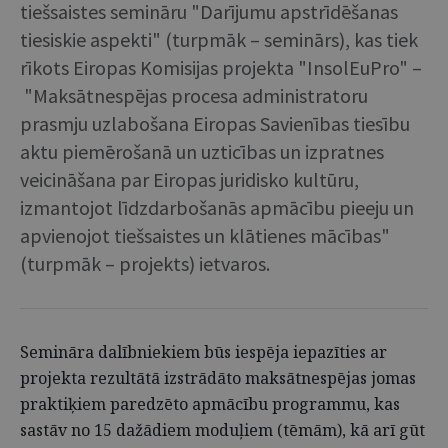
tiešsaistes semināru "Darījumu apstrīdēšanas
tiesiskie aspekti" (turpmāk – seminārs), kas tiek
rīkots Eiropas Komisijas projekta "InsolEuPro" –
"Maksātnespējas procesa administratoru
prasmju uzlabošana Eiropas Savienības tiesību
aktu piemērošanā un uzticības un izpratnes
veicināšana par Eiropas juridisko kultūru,
izmantojot līdzdarbošanās apmācību pieeju un
apvienojot tiešsaistes un klātienes mācības"
(turpmāk – projekts) ietvaros.
Semināra dalībniekiem būs iespēja iepazīties ar
projekta rezultātā izstrādāto maksātnespējas jomas
praktiķiem paredzēto apmācību programmu, kas
sastāv no 15 dažādiem moduļiem (tēmām), kā arī gūt