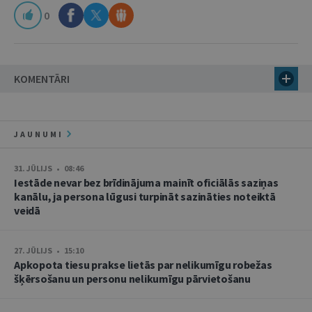
0
KOMENTĀRI
JAUNUMI
31. JŪLIJS • 08:46
Iestāde nevar bez brīdinājuma mainīt oficiālās saziņas
kanālu, ja persona lūgusi turpināt sazināties noteiktā
veidā
27. JŪLIJS • 15:10
Apkopota tiesu prakse lietās par nelikumīgu robežas
šķērsošanu un personu nelikumīgu pārvietošanu