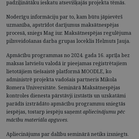
padziļinātāku ieskatu atsevišķajās projekta tēmās.
Noderīgu informāciju par to, kam būtu jāpievērš
uzmanība, apstrīdot darījumus maksātnespējas
procesā, sniegs Mag iur. Maksātnespējas regulējuma
pilnveidošanas darba grupas loceklis Helmuts Jauja.
Apmācību programmas no 2024. gada 16. aprīļa bez
maksas latviešu valodā ir pieejamas reģistrētajiem
lietotājiem tiešsaistē platformā MOODLE, ko
administrē projekta vadošais partneris Mikola
Romera Universitāte. Seminārā Maksātnespējas
kontroles dienesta pārstāvji izstāstīs un uzskatāmi
parādīs izstrādāto apmācību programmu sniegtās
iespējas, tostarp iespēju saņemt
apliecinājumu pēc
mācību materiāla apguves
.
Apliecinājums par dalību seminārā netiks izsniegts.