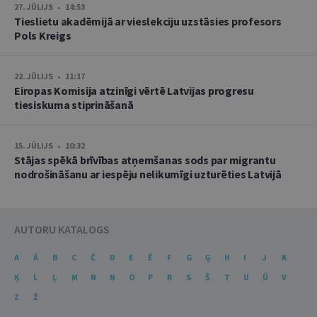
27. JŪLIJS • 14:53
Tieslietu akadēmijā ar vieslekciju uzstāsies profesors
Pols Kreigs
22. JŪLIJS • 11:17
Eiropas Komisija atzinīgi vērtē Latvijas progresu
tiesiskuma stiprināšanā
15. JŪLIJS • 10:32
Stājas spēkā brīvības atņemšanas sods par migrantu
nodrošināšanu ar iespēju nelikumīgi uzturēties Latvijā
AUTORU KATALOGS
A
Ā
B
C
Č
D
E
Ē
F
G
Ģ
H
I
J
K
Ķ
L
Ļ
M
N
Ņ
O
P
R
S
Š
T
U
Ū
V
Z
Ž