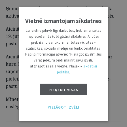
Ņemot vērā to, ka semināra ietvaros ir paredzēta
aktīva diskusija, tā dalībnieku skaits ir ierobežots.
Vietnē izmantojam sīkdatnes
Aicinām pieteikties semināram līdz 2024. gada
Lai vietne pilnvērtīgi darbotos, tiek izmantotas
19. jūnijam, rakstot uz e-
nepieciešamās (obligātās) sīkdatnes. Ar Jūsu
piekrišanu var tikt izmantotas vēl citas –
pastu
Alla.Lickovska@mkd.gov.lv
statistikas, sociālo mediju un funkcionalitātes.
Papildinformācijai atveriet "Pielāgot izvēli". Jūs
Aicinām savlaicīgi uzdot jautājumus lektoram, uz
varat jebkurā brīdī mainīt savu izvēli,
kuru (atbilstoši lektora kompetencei) varēsiet
atgriežoties šajā vietnē. Plašāk –
sīkdatņu
saņemt atbildi semināra laikā. Jautājumus var
politikā
.
pieteikt līdz 2024. gada 19. jūnijam, rakstot uz e-
pastu
Alla.Lickovska@mkd.gov.lv
PIEŅEMT VISAS
Minētais informatīvais pasākums ir projekta
noslēguma tiešsaistes seminārs.
PIELĀGOT IZVĒLI