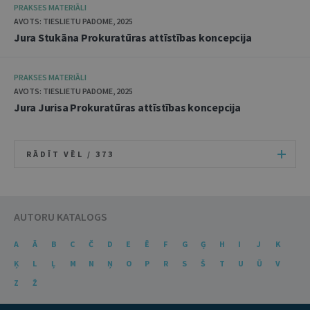
PRAKSES MATERIĀLI
AVOTS: TIESLIETU PADOME, 2025
Jura Stukāna Prokuratūras attīstības koncepcija
PRAKSES MATERIĀLI
AVOTS: TIESLIETU PADOME, 2025
Jura Jurisa Prokuratūras attīstības koncepcija
RĀDĪT VĒL /
373
AUTORU KATALOGS
A
Ā
B
C
Č
D
E
Ē
F
G
Ģ
H
I
J
K
Ķ
L
Ļ
M
N
Ņ
O
P
R
S
Š
T
U
Ū
V
Z
Ž