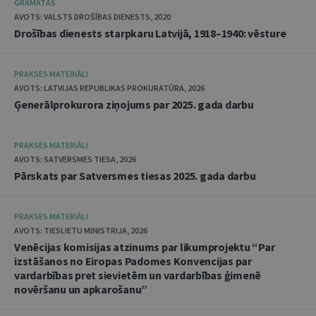
GRĀMATAS
AVOTS: VALSTS DROŠĪBAS DIENESTS, 2020
Drošības dienests starpkaru Latvijā, 1918–1940: vēsture
PRAKSES MATERIĀLI
AVOTS: LATVIJAS REPUBLIKAS PROKURATŪRA, 2026
Ģenerālprokurora ziņojums par 2025. gada darbu
PRAKSES MATERIĀLI
AVOTS: SATVERSMES TIESA, 2026
Pārskats par Satversmes tiesas 2025. gada darbu
PRAKSES MATERIĀLI
AVOTS: TIESLIETU MINISTRIJA, 2026
Venēcijas komisijas atzinums par likumprojektu “Par
izstāšanos no Eiropas Padomes Konvencijas par
vardarbības pret sievietēm un vardarbības ģimenē
novēršanu un apkarošanu”