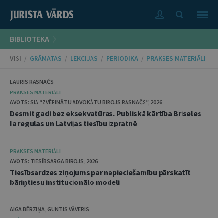
BIBLIOTĒKA
VISI
/
GRĀMATAS
/
LEKCIJAS
/
PERIODIKA
/
PRAKSES MATERIĀLI
LAURIS RASNAČS
PRAKSES MATERIĀLI
AVOTS: SIA “ZVĒRINĀTU ADVOKĀTU BIROJS RASNAČS”, 2026
Desmit gadi bez eksekvatūras. Publiskā kārtība Briseles
Ia regulas un Latvijas tiesību izpratnē
PRAKSES MATERIĀLI
AVOTS: TIESĪBSARGA BIROJS, 2026
Tiesībsardzes ziņojums par nepieciešamību pārskatīt
bāriņtiesu institucionālo modeli
AIGA BĒRZIŅA, GUNTIS VĀVERIS