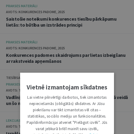
PRAKSES MATERIĀLI
AVOTS: KONKURENCES PADOME, 2025
Saistošie noteikumi konkurences tiesību pārkāpumu
lietās: to būtība un izstrādes principi
PRAKSES MATERIĀLI
AVOTS: KONKURENCES PADOME, 2025
Konkurences padomes skaidrojums par lietas izbeigšanu
ar rakstveida apņemšanos
TIESĪBSARGA BIROJS, DATU VALSTS INSPEKCIJA
PRAKSES MATERIĀLI
Vietnē izmantojam sīkdatnes
AVOTS: TIESĪBSARGA BIROJS, 2025
Vadlīnijas "Amatpersonu datu apstrāde audiovizuālā veidā
Lai vietne pilnvērtīgi darbotos, tiek izmantotas
un šo materiālu publicēšana"
nepieciešamās (obligātās) sīkdatnes. Ar Jūsu
piekrišanu var tikt izmantotas vēl citas –
statistikas, sociālo mediju un funkcionalitātes.
LEKCIJAS
Papildinformācijai atveriet "Pielāgot izvēli". Jūs
AVOTS: TIESLIETU AKADĒMIJA, 2025
varat jebkurā brīdī mainīt savu izvēli,
Izraēlas pieredze seksuālo noziegumu izmeklēšanā