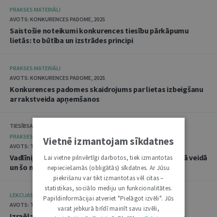
PRAKSES MATERIĀLI
AVOTS: KONKURENCES PADOME, 2025
Saistošie noteikumi konkurences tiesību pārkāpumu
lietās: to būtība un izstrādes principi
PRAKSES MATERIĀLI
AVOTS: KONKURENCES PADOME, 2025
Konkurences padomes skaidrojums par lietas izbeigšanu
ar rakstveida apņemšanos
TIESĪBSARGA BIROJS, DATU VALSTS INSPEKCIJA
PRAKSES MATERIĀLI
Vietnē izmantojam sīkdatnes
AVOTS: TIESĪBSARGA BIROJS, 2025
Vadlīnijas "Amatpersonu datu apstrāde audiovizuālā veidā
Lai vietne pilnvērtīgi darbotos, tiek izmantotas
un šo materiālu publicēšana"
nepieciešamās (obligātās) sīkdatnes. Ar Jūsu
piekrišanu var tikt izmantotas vēl citas –
statistikas, sociālo mediju un funkcionalitātes.
LEKCIJAS
Papildinformācijai atveriet "Pielāgot izvēli". Jūs
AVOTS: TIESLIETU AKADĒMIJA, 2025
varat jebkurā brīdī mainīt savu izvēli,
Izraēlas pieredze seksuālo noziegumu izmeklēšanā