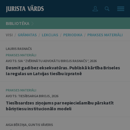
BIBLIOTĒKA
VISI
/
GRĀMATAS
/
LEKCIJAS
/
PERIODIKA
/
PRAKSES MATERIĀLI
LAURIS RASNAČS
PRAKSES MATERIĀLI
AVOTS: SIA “ZVĒRINĀTU ADVOKĀTU BIROJS RASNAČS”, 2026
Desmit gadi bez eksekvatūras. Publiskā kārtība Briseles
Ia regulas un Latvijas tiesību izpratnē
PRAKSES MATERIĀLI
AVOTS: TIESĪBSARGA BIROJS, 2026
Tiesībsardzes ziņojums par nepieciešamību pārskatīt
bāriņtiesu institucionālo modeli
AIGA BĒRZIŅA, GUNTIS VĀVERIS