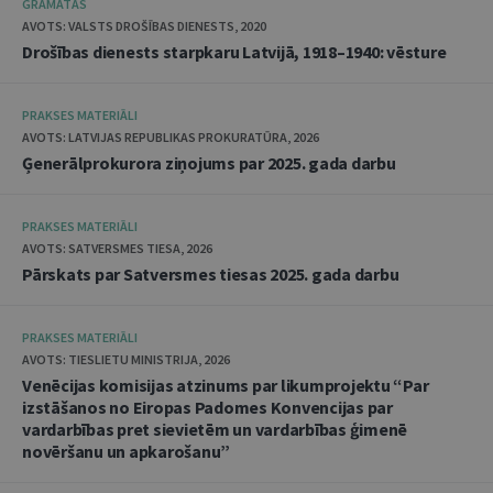
GRĀMATAS
AVOTS: VALSTS DROŠĪBAS DIENESTS, 2020
Drošības dienests starpkaru Latvijā, 1918–1940: vēsture
PRAKSES MATERIĀLI
AVOTS: LATVIJAS REPUBLIKAS PROKURATŪRA, 2026
Ģenerālprokurora ziņojums par 2025. gada darbu
PRAKSES MATERIĀLI
AVOTS: SATVERSMES TIESA, 2026
Pārskats par Satversmes tiesas 2025. gada darbu
PRAKSES MATERIĀLI
AVOTS: TIESLIETU MINISTRIJA, 2026
Venēcijas komisijas atzinums par likumprojektu “Par
izstāšanos no Eiropas Padomes Konvencijas par
vardarbības pret sievietēm un vardarbības ģimenē
novēršanu un apkarošanu”