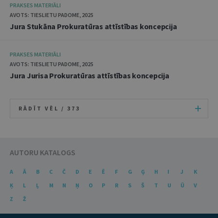
PRAKSES MATERIĀLI
AVOTS: TIESLIETU PADOME, 2025
Jura Stukāna Prokuratūras attīstības koncepcija
PRAKSES MATERIĀLI
AVOTS: TIESLIETU PADOME, 2025
Jura Jurisa Prokuratūras attīstības koncepcija
RĀDĪT VĒL /
373
AUTORU KATALOGS
A
Ā
B
C
Č
D
E
Ē
F
G
Ģ
H
I
J
K
Ķ
L
Ļ
M
N
Ņ
O
P
R
S
Š
T
U
Ū
V
Z
Ž