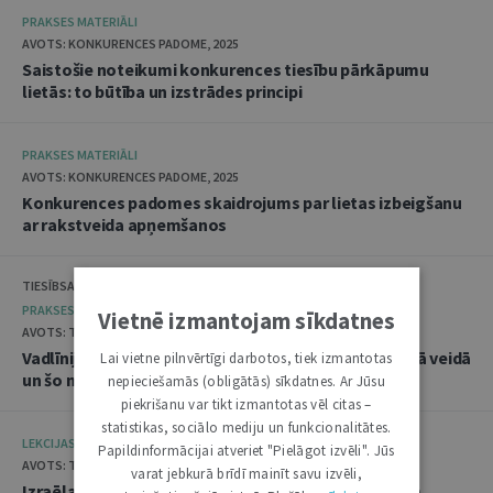
PRAKSES MATERIĀLI
AVOTS: KONKURENCES PADOME, 2025
Saistošie noteikumi konkurences tiesību pārkāpumu
lietās: to būtība un izstrādes principi
PRAKSES MATERIĀLI
AVOTS: KONKURENCES PADOME, 2025
Konkurences padomes skaidrojums par lietas izbeigšanu
ar rakstveida apņemšanos
TIESĪBSARGA BIROJS, DATU VALSTS INSPEKCIJA
PRAKSES MATERIĀLI
Vietnē izmantojam sīkdatnes
AVOTS: TIESĪBSARGA BIROJS, 2025
Vadlīnijas "Amatpersonu datu apstrāde audiovizuālā veidā
Lai vietne pilnvērtīgi darbotos, tiek izmantotas
un šo materiālu publicēšana"
nepieciešamās (obligātās) sīkdatnes. Ar Jūsu
piekrišanu var tikt izmantotas vēl citas –
statistikas, sociālo mediju un funkcionalitātes.
LEKCIJAS
Papildinformācijai atveriet "Pielāgot izvēli". Jūs
AVOTS: TIESLIETU AKADĒMIJA, 2025
varat jebkurā brīdī mainīt savu izvēli,
Izraēlas pieredze seksuālo noziegumu izmeklēšanā