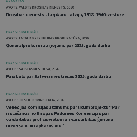
GRĀMATAS
AVOTS: VALSTS DROŠĪBAS DIENESTS, 2020
Drošības dienests starpkaru Latvijā, 1918–1940: vēsture
PRAKSES MATERIĀLI
AVOTS: LATVIJAS REPUBLIKAS PROKURATŪRA, 2026
Ģenerālprokurora ziņojums par 2025. gada darbu
PRAKSES MATERIĀLI
AVOTS: SATVERSMES TIESA, 2026
Pārskats par Satversmes tiesas 2025. gada darbu
PRAKSES MATERIĀLI
AVOTS: TIESLIETU MINISTRIJA, 2026
Venēcijas komisijas atzinums par likumprojektu “Par
izstāšanos no Eiropas Padomes Konvencijas par
vardarbības pret sievietēm un vardarbības ģimenē
novēršanu un apkarošanu”