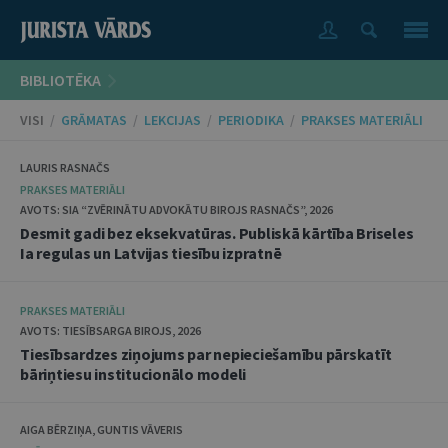
BIBLIOTĒKA
VISI
/
GRĀMATAS
/
LEKCIJAS
/
PERIODIKA
/
PRAKSES MATERIĀLI
LAURIS RASNAČS
PRAKSES MATERIĀLI
AVOTS: SIA “ZVĒRINĀTU ADVOKĀTU BIROJS RASNAČS”, 2026
Desmit gadi bez eksekvatūras. Publiskā kārtība Briseles
Ia regulas un Latvijas tiesību izpratnē
PRAKSES MATERIĀLI
AVOTS: TIESĪBSARGA BIROJS, 2026
Tiesībsardzes ziņojums par nepieciešamību pārskatīt
bāriņtiesu institucionālo modeli
AIGA BĒRZIŅA, GUNTIS VĀVERIS