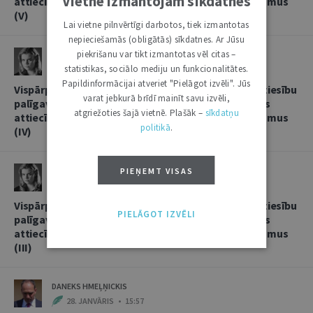
Vietnē izmantojam sīkdatnes
attiecībās, sniedzot korespondentbanku pakalpojumus
(V)
Lai vietne pilnvērtīgi darbotos, tiek izmantotas
nepieciešamās (obligātās) sīkdatnes. Ar Jūsu
piekrišanu var tikt izmantotas vēl citas –
LINDA LIELBRIEDE
statistikas, sociālo mediju un funkcionalitātes.
20. FEBRUĀRIS • 11:13
Papildinformācijai atveriet "Pielāgot izvēli". Jūs
Vispārpieņemtās starptautiskās banku prakses kā tiesību
varat jebkurā brīdī mainīt savu izvēli,
palīgavota vieta un loma kredītiestāžu savstarpējās
atgriežoties šajā vietnē. Plašāk –
sīkdatņu
attiecībās, sniedzot korespondentbanku pakalpojumus
politikā
.
(IV)
LINDA LIELBRIEDE
PIEŅEMT VISAS
4. FEBRUĀRIS • 17:53
Vispārpieņemtās starptautiskās banku prakses kā tiesību
PIELĀGOT IZVĒLI
palīgavota vieta un loma kredītiestāžu savstarpējās
attiecībās, sniedzot korespondentbanku pakalpojumus
(III)
DANEKS HMEĻŅICKIS
28. JANVĀRIS • 15:57