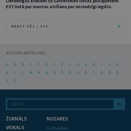
Lietderīgas atbildes uz Satversmes tiesas jautājumiem
EST lietā par mantas atzīšanu par noziedzīgi iegūtu
RĀDĪT VĒL /
372
AUTORU KATALOGS
A
Ā
B
C
Č
D
E
Ē
F
G
Ģ
H
I
J
K
Ķ
L
Ļ
M
N
Ņ
O
P
R
S
Š
T
U
Ū
V
Z
Ž
ŽURNĀLS
NOZARES
VEIKALS
Civiltiesības