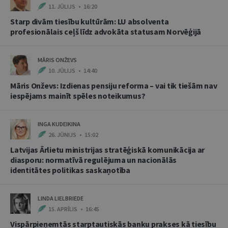
11. JŪLIJS • 16:20
Starp divām tiesību kultūrām: LU absolventa
profesionālais ceļš līdz advokāta statusam Norvēģijā
MĀRIS ONŽEVS
10. JŪLIJS • 14:40
Māris Onževs: Izdienas pensiju reforma – vai tik tiešām nav
iespējams mainīt spēles noteikumus?
INGA KUDEIKINA
26. JŪNIJS • 15:02
Latvijas Ārlietu ministrijas stratēģiskā komunikācija ar
diasporu: normatīvā regulējuma un nacionālās
identitātes politikas saskaņotība
LINDA LIELBRIEDE
15. APRĪLIS • 16:45
Vispārpieņemtās starptautiskās banku prakses kā tiesību