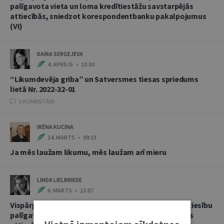
palīgavota vieta un loma kredītiestāžu savstarpējās
attiecībās, sniedzot korespondentbanku pakalpojumus
(VI)
DAIRA SERGEJEVA
4. APRĪLIS • 13:30
“Likumdevēja griba” un Satversmes tiesas spriedums
lietā Nr. 2022-32-01
1 KOMENTĀRI
IRĒNA KUCINA
14. MARTS • 09:13
Ja mēs laužam likumu, mēs laužam arī mieru
LINDA LIELBRIEDE
6. MARTS • 13:07
Vispārpieņemtās starptautiskās banku prakses kā tiesību
palīgavota vieta un loma kredītiestāžu savstarpējās