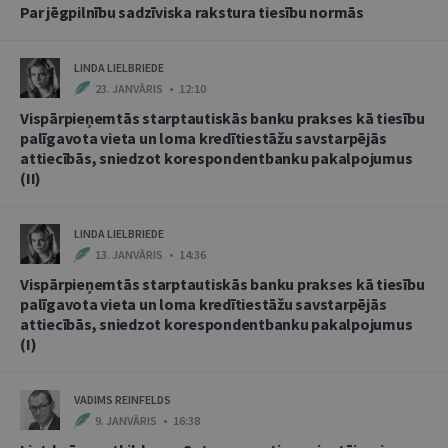
Par jēgpilnību sadzīviska rakstura tiesību normās
LINDA LIELBRIEDE
23. JANVĀRIS • 12:10
Vispārpieņemtās starptautiskās banku prakses kā tiesību
palīgavota vieta un loma kredītiestāžu savstarpējās
attiecībās, sniedzot korespondentbanku pakalpojumus
(II)
LINDA LIELBRIEDE
13. JANVĀRIS • 14:36
Vispārpieņemtās starptautiskās banku prakses kā tiesību
palīgavota vieta un loma kredītiestāžu savstarpējās
attiecībās, sniedzot korespondentbanku pakalpojumus
(I)
VADIMS REINFELDS
9. JANVĀRIS • 16:38