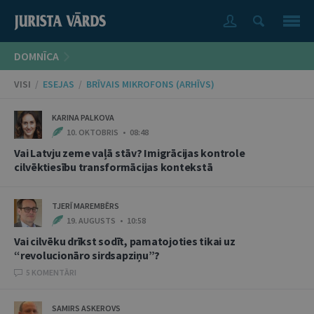
DOMNĪCA
VISI
/
ESEJAS
/
BRĪVAIS MIKROFONS (ARHĪVS)
KARINA PALKOVA
10. OKTOBRIS • 08:48
Vai Latvju zeme vaļā stāv? Imigrācijas kontrole
cilvēktiesību transformācijas kontekstā
TJERĪ MAREMBĒRS
19. AUGUSTS • 10:58
Vai cilvēku drīkst sodīt, pamatojoties tikai uz
“revolucionāro sirdsapziņu”?
5 KOMENTĀRI
SAMIRS ASKEROVS