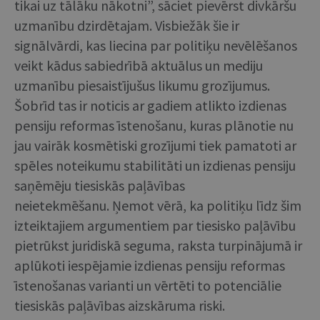
tikai uz tālāku nākotni”, sāciet pievērst divkāršu
uzmanību dzirdētajam. Visbiežāk šie ir
signālvārdi, kas liecina par politiķu nevēlēšanos
veikt kādus sabiedrībā aktuālus un mediju
uzmanību piesaistījušus likumu grozījumus.
Šobrīd tas ir noticis ar gadiem atlikto izdienas
pensiju reformas īstenošanu, kuras plānotie nu
jau vairāk kosmētiski grozījumi tiek pamatoti ar
spēles noteikumu stabilitāti un izdienas pensiju
saņēmēju tiesiskās paļāvības
neietekmēšanu. Ņemot vērā, ka politiķu līdz šim
izteiktajiem argumentiem par tiesisko paļāvību
pietrūkst juridiskā seguma, raksta turpinājumā ir
aplūkoti iespējamie izdienas pensiju reformas
īstenošanas varianti un vērtēti to potenciālie
tiesiskās paļāvības aizskāruma riski.