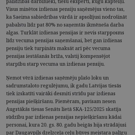
palīdzības darbinieki, tiesu eksperti, kuģu kapteiņi.
Visus minētos izdienas pensiju saņēmējus vieno tas,
ka Saeima sabiedrības vārdā ir apsolījusi nodrošināt
pabalstu līdz pat 80% no saņemtās ikmēneša darba
algas. Turklāt izdienas pensijas ir nevis starpposms
līdz vecuma pensijas saņemšanai, bet gan izdienas
pensiju tiek turpināts maksāt arī pēc vecuma
pensijas iestāšanās brīža, valstij kompensējot
starpību starp vecuma un izdienas pensiju.
Ņemot vērā izdienas saņēmēju plašo loku un
sadrumstaloto regulējumu, ik gadu Latvijas tiesās
tiek izskatīti vairāki desmiti strīdu par izdienas
pensijas piešķiršanu. Piemēram, pavisam nesen
Augstākās tiesas Senāts lietā SKA-125/2025 skatīja
sūdzību par izdienas pensijas nepiešķiršanu kādai
personai, kura 20. gs. 80. gadu beigās bija strādājusi
par Daugavpils dzelzceļa ceļu būves meistara palīgu