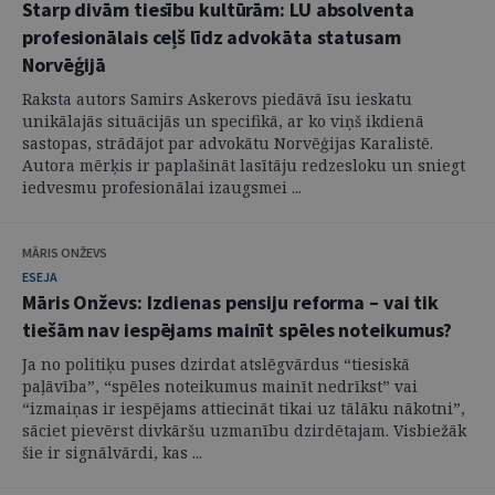
Starp divām tiesību kultūrām: LU absolventa
profesionālais ceļš līdz advokāta statusam
Norvēģijā
Raksta autors Samirs Askerovs piedāvā īsu ieskatu
unikālajās situācijās un specifikā, ar ko viņš ikdienā
sastopas, strādājot par advokātu Norvēģijas Karalistē.
Autora mērķis ir paplašināt lasītāju redzesloku un sniegt
iedvesmu profesionālai izaugsmei ...
MĀRIS ONŽEVS
ESEJA
Māris Onževs: Izdienas pensiju reforma – vai tik
tiešām nav iespējams mainīt spēles noteikumus?
Ja no politiķu puses dzirdat atslēgvārdus “tiesiskā
paļāvība”, “spēles noteikumus mainīt nedrīkst” vai
“izmaiņas ir iespējams attiecināt tikai uz tālāku nākotni”,
sāciet pievērst divkāršu uzmanību dzirdētajam. Visbiežāk
šie ir signālvārdi, kas ...