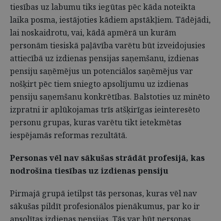
tiesības uz labumu tiks iegūtas pēc kāda noteikta
laika posma, iestājoties kādiem apstākļiem. Tādējādi,
lai noskaidrotu, vai, kādā apmērā un kurām
personām tiesiskā paļāvība varētu būt izveidojusies
attiecībā uz izdienas pensijas saņemšanu, izdienas
pensiju saņēmējus un potenciālos saņēmējus var
nošķirt pēc tiem sniegto apsolījumu uz izdienas
pensiju saņemšanu konkrētības. Balstoties uz minēto
izpratni ir aplūkojamas trīs atšķirīgas ieinteresēto
personu grupas, kuras varētu tikt ietekmētas
iespējamās reformas rezultātā.
Personas vēl nav sākušas strādāt profesijā, kas
nodrošina tiesības uz izdienas pensiju
Pirmajā grupā ietilpst tās personas, kuras vēl nav
sākušas pildīt profesionālos pienākumus, par ko ir
apsolītas izdienas pensijas. Tās var būt personas,