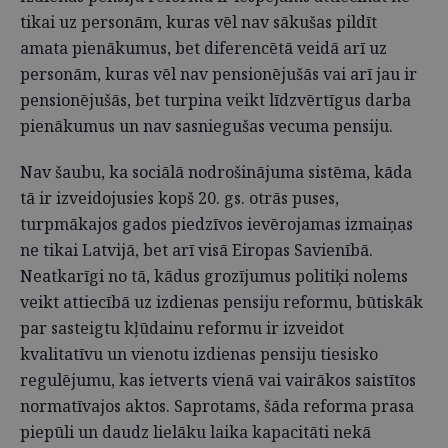
tikai uz personām, kuras vēl nav sākušas pildīt
amata pienākumus, bet diferencētā veidā arī uz
personām, kuras vēl nav pensionējušās vai arī jau ir
pensionējušās, bet turpina veikt līdzvērtīgus darba
pienākumus un nav sasniegušas vecuma pensiju.
Nav šaubu, ka sociālā nodrošinājuma sistēma, kāda
tā ir izveidojusies kopš 20. gs. otrās puses,
turpmākajos gados piedzīvos ievērojamas izmaiņas
ne tikai Latvijā, bet arī visā Eiropas Savienībā.
Neatkarīgi no tā, kādus grozījumus politiķi nolems
veikt attiecībā uz izdienas pensiju reformu, būtiskāk
par sasteigtu kļūdainu reformu ir izveidot
kvalitatīvu un vienotu izdienas pensiju tiesisko
regulējumu, kas ietverts vienā vai vairākos saistītos
normatīvajos aktos. Saprotams, šāda reforma prasa
piepūli un daudz lielāku laika kapacitāti nekā