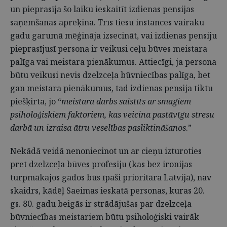
un pieprasīja šo laiku ieskaitīt izdienas pensijas
saņemšanas aprēķinā. Trīs tiesu instances vairāku
gadu garumā mēģināja izsecināt, vai izdienas pensiju
pieprasījusī persona ir veikusi ceļu būves meistara
palīga vai meistara pienākumus. Attiecīgi, ja persona
būtu veikusi nevis dzelzceļa būvniecības palīga, bet
gan meistara pienākumus, tad izdienas pensija tiktu
piešķirta, jo “
meistara darbs saistīts ar smagiem
psiholoģiskiem faktoriem, kas veicina pastāvīgu stresu
darbā un izraisa ātru veselības pasliktināšanos
.”
Nekādā veidā nenoniecinot un ar cieņu izturoties
pret dzelzceļa būves profesiju (kas bez ironijas
turpmākajos gados būs īpaši prioritāra Latvijā), nav
skaidrs, kādēļ Saeimas ieskatā personas, kuras 20.
gs. 80. gadu beigās ir strādājušas par dzelzceļa
būvniecības meistariem būtu psiholoģiski vairāk