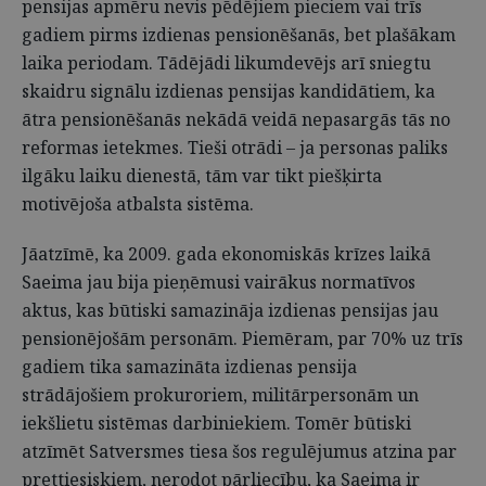
pensijas apmēru nevis pēdējiem pieciem vai trīs
gadiem pirms izdienas pensionēšanās, bet plašākam
laika periodam. Tādējādi likumdevējs arī sniegtu
skaidru signālu izdienas pensijas kandidātiem, ka
ātra pensionēšanās nekādā veidā nepasargās tās no
reformas ietekmes. Tieši otrādi – ja personas paliks
ilgāku laiku dienestā, tām var tikt piešķirta
motivējoša atbalsta sistēma.
Jāatzīmē, ka 2009. gada ekonomiskās krīzes laikā
Saeima jau bija pieņēmusi vairākus normatīvos
aktus, kas būtiski samazināja izdienas pensijas jau
pensionējošām personām. Piemēram, par 70% uz trīs
gadiem tika samazināta izdienas pensija
strādājošiem prokuroriem, militārpersonām un
iekšlietu sistēmas darbiniekiem. Tomēr būtiski
atzīmēt Satversmes tiesa šos regulējumus atzina par
prettiesiskiem, nerodot pārliecību, ka Saeima ir