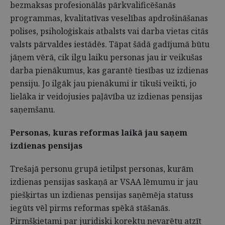
bezmaksas profesionālās pārkvalificēšanās
programmas, kvalitatīvas veselības apdrošināšanas
polises, psiholoģiskais atbalsts vai darba vietas citās
valsts pārvaldes iestādēs. Tāpat šādā gadījumā būtu
jāņem vērā, cik ilgu laiku personas jau ir veikušas
darba pienākumus, kas garantē tiesības uz izdienas
pensiju. Jo ilgāk jau pienākumi ir tikuši veikti, jo
lielāka ir veidojusies paļāvība uz izdienas pensijas
saņemšanu.
Personas, kuras reformas laikā jau saņem
izdienas pensijas
Trešajā personu grupā ietilpst personas, kurām
izdienas pensijas saskaņā ar VSAA lēmumu ir jau
piešķirtas un izdienas pensijas saņēmēja statuss
iegūts vēl pirms reformas spēkā stāšanās.
Pirmšķietami par juridiski korektu nevarētu atzīt