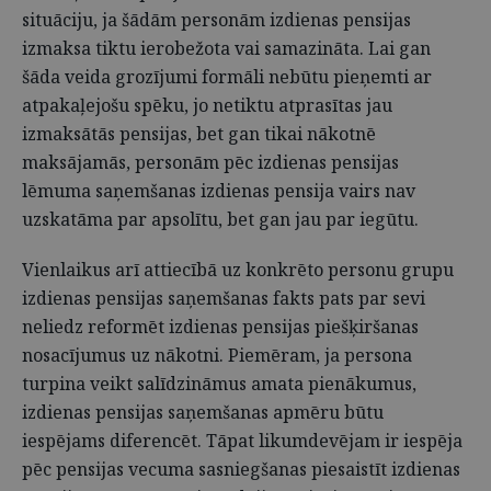
situāciju, ja šādām personām izdienas pensijas
izmaksa tiktu ierobežota vai samazināta. Lai gan
šāda veida grozījumi formāli nebūtu pieņemti ar
atpakaļejošu spēku, jo netiktu atprasītas jau
izmaksātās pensijas, bet gan tikai nākotnē
maksājamās, personām pēc izdienas pensijas
lēmuma saņemšanas izdienas pensija vairs nav
uzskatāma par apsolītu, bet gan jau par iegūtu.
Vienlaikus arī attiecībā uz konkrēto personu grupu
izdienas pensijas saņemšanas fakts pats par sevi
neliedz reformēt izdienas pensijas piešķiršanas
nosacījumus uz nākotni. Piemēram, ja persona
turpina veikt salīdzināmus amata pienākumus,
izdienas pensijas saņemšanas apmēru būtu
iespējams diferencēt. Tāpat likumdevējam ir iespēja
pēc pensijas vecuma sasniegšanas piesaistīt izdienas