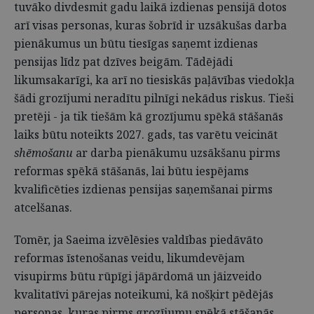
tuvāko divdesmit gadu laikā izdienas pensijā dotos
arī visas personas, kuras šobrīd ir uzsākušas darba
pienākumus un būtu tiesīgas saņemt izdienas
pensijas līdz pat dzīves beigām. Tādējādi
likumsakarīgi, ka arī no tiesiskās paļāvības viedokļa
šādi grozījumi neradītu pilnīgi nekādus riskus. Tieši
pretēji - ja tik tiešām kā grozījumu spēkā stāšanās
laiks būtu noteikts 2027. gads, tas varētu veicināt
shēmošanu
ar darba pienākumu uzsākšanu pirms
reformas spēkā stāšanās, lai būtu iespējams
kvalificēties izdienas pensijas saņemšanai pirms
atcelšanas.
Tomēr, ja Saeima izvēlēsies valdības piedāvāto
reformas īstenošanas veidu, likumdevējam
visupirms būtu rūpīgi jāpārdomā un jāizveido
kvalitatīvi pārejas noteikumi, kā nošķirt pēdējās
personas, kuras pirms grozījumu spēkā stāšanās