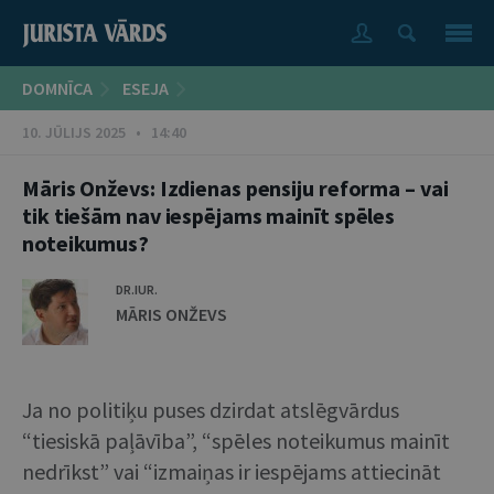
DOMNĪCA
ESEJA
10. JŪLIJS 2025 • 14:40
Māris Onževs: Izdienas pensiju reforma – vai
tik tiešām nav iespējams mainīt spēles
noteikumus?
DR.IUR.
MĀRIS ONŽEVS
Ja no politiķu puses dzirdat atslēgvārdus
“tiesiskā paļāvība”, “spēles noteikumus mainīt
nedrīkst” vai “izmaiņas ir iespējams attiecināt