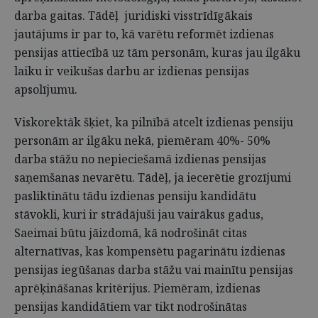
darba gaitas. Tādēļ juridiski visstrīdīgākais
jautājums ir par to, kā varētu reformēt izdienas
pensijas attiecībā uz tām personām, kuras jau ilgāku
laiku ir veikušas darbu ar izdienas pensijas
apsolījumu.
Viskorektāk šķiet, ka pilnībā atcelt izdienas pensiju
personām ar ilgāku nekā, piemēram 40%- 50%
darba stāžu no nepieciešamā izdienas pensijas
saņemšanas nevarētu. Tādēļ, ja iecerētie grozījumi
pasliktinātu tādu izdienas pensiju kandidātu
stāvokli, kuri ir strādājuši jau vairākus gadus,
Saeimai būtu jāizdomā, kā nodrošināt citas
alternatīvas, kas kompensētu pagarinātu izdienas
pensijas iegūšanas darba stāžu vai mainītu pensijas
aprēķināšanas kritērijus. Piemēram, izdienas
pensijas kandidātiem var tikt nodrošinātas