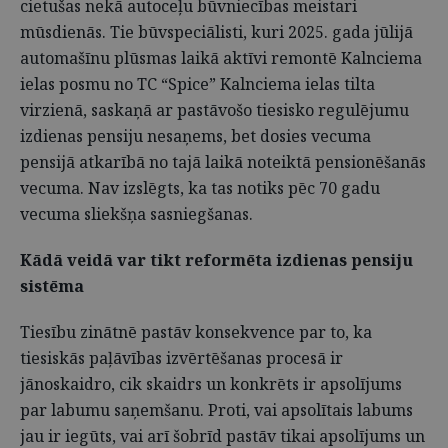
cietušas nekā autoceļu būvniecības meistari
mūsdienās. Tie būvspeciālisti, kuri 2025. gada jūlijā
automašīnu plūsmas laikā aktīvi remontē Kalnciema
ielas posmu no TC “Spice” Kalnciema ielas tilta
virzienā, saskaņā ar pastāvošo tiesisko regulējumu
izdienas pensiju nesaņems, bet dosies vecuma
pensijā atkarībā no tajā laikā noteiktā pensionēšanās
vecuma. Nav izslēgts, ka tas notiks pēc 70 gadu
vecuma sliekšņa sasniegšanas.
Kādā veidā var tikt reformēta izdienas pensiju
sistēma
Tiesību zinātnē pastāv konsekvence par to, ka
tiesiskās paļāvības izvērtēšanas procesā ir
jānoskaidro, cik skaidrs un konkrēts ir apsolījums
par labumu saņemšanu. Proti, vai apsolītais labums
jau ir iegūts, vai arī šobrīd pastāv tikai apsolījums un