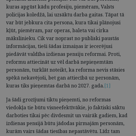
kuras apgūst kādu profesiju, piemēram, Valsts
policijas koledžā, lai uzsāktu darba gaitas. Tāpat tā
var būt jebkura cita persona, kura tikai plānojusi
kļūt, piemēram, par operas, baleta vai cirka
mākslinieku. Cik var noprast no publiski paustās
informācijas, tieši šādas izmaiņas ir iecerējusi
piedāvāt valdība izdienas pensiju reformai. Proti,
reformu attiecināt uz vēl darbā nepieņemtām
personām, turklāt noteikt, ka reforma nevis stāsies
spēkā nekavējoši, bet gan attiecībā uz personām,
kuras tiks pieņemtas darbā no 2027. gada.
[1]
Ja šādi grozījumi tiktu pieņemti, no reformas
viedokļa tie būtu visneefektīvākie, jo faktiski sāktu
darboties tikai pēc divdesmit un vairāk gadiem, kad
izdienas pensijā būtu jādodas pirmajām personām,
kurām vairs šādas tiesības nepastāvētu. Līdz tam