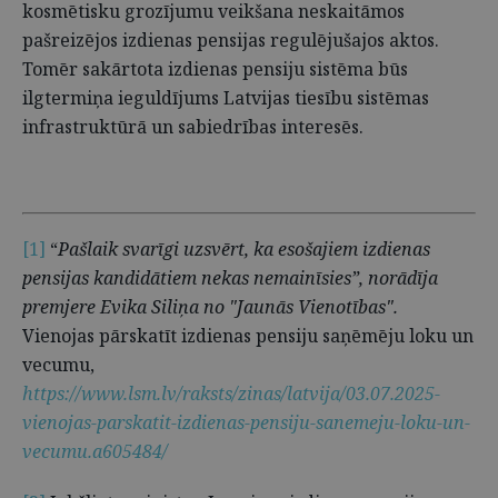
kosmētisku grozījumu veikšana neskaitāmos
pašreizējos izdienas pensijas regulējušajos aktos.
Tomēr sakārtota izdienas pensiju sistēma būs
ilgtermiņa ieguldījums Latvijas tiesību sistēmas
infrastruktūrā un sabiedrības interesēs.
[1]
“
Pašlaik svarīgi uzsvērt, ka esošajiem izdienas
pensijas kandidātiem nekas nemainīsies”, norādīja
premjere Evika Siliņa no "Jaunās Vienotības".
Vienojas pārskatīt izdienas pensiju saņēmēju loku un
vecumu,
https://www.lsm.lv/raksts/zinas/latvija/03.07.2025-
vienojas-parskatit-izdienas-pensiju-sanemeju-loku-un-
vecumu.a605484/