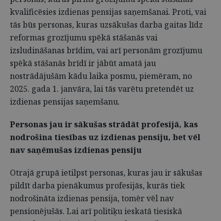
kvalificēsies izdienas pensijas saņemšanai. Proti, vai
tās būs personas, kuras uzsākušas darba gaitas līdz
reformas grozījumu spēkā stāšanās vai
izsludināšanas brīdim, vai arī personām grozījumu
spēkā stāšanās brīdī ir jābūt amatā jau
nostrādājušām kādu laika posmu, piemēram, no
2025. gada 1. janvāra, lai tās varētu pretendēt uz
izdienas pensijas saņemšanu.
Personas jau ir sākušas strādāt profesijā, kas
nodrošina tiesības uz izdienas pensiju, bet vēl
nav saņēmušas izdienas pensiju
Otrajā grupā ietilpst personas, kuras jau ir sākušas
pildīt darba pienākumus profesijās, kurās tiek
nodrošināta izdienas pensija, tomēr vēl nav
pensionējušās. Lai arī politiķu ieskatā tiesiskā