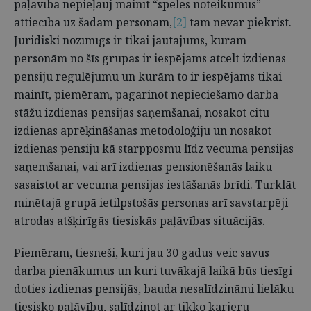
paļāvība nepieļauj mainīt “spēles noteikumus”
attiecībā uz šādām personām,
[2]
tam nevar piekrist.
Juridiski nozīmīgs ir tikai jautājums, kurām
personām no šīs grupas ir iespējams atcelt izdienas
pensiju regulējumu un kurām to ir iespējams tikai
mainīt, piemēram, pagarinot nepieciešamo darba
stāžu izdienas pensijas saņemšanai, nosakot citu
izdienas aprēķināšanas metodoloģiju un nosakot
izdienas pensiju kā starpposmu līdz vecuma pensijas
saņemšanai, vai arī izdienas pensionēšanās laiku
sasaistot ar vecuma pensijas iestāšanās brīdi. Turklāt
minētajā grupā ietilpstošās personas arī savstarpēji
atrodas atšķirīgās tiesiskās paļāvības situācijās.
Piemēram, tiesneši, kuri jau 30 gadus veic savus
darba pienākumus un kuri tuvākajā laikā būs tiesīgi
doties izdienas pensijās, bauda nesalīdzināmi lielāku
tiesisko paļāvību, salīdzinot ar tikko karjeru