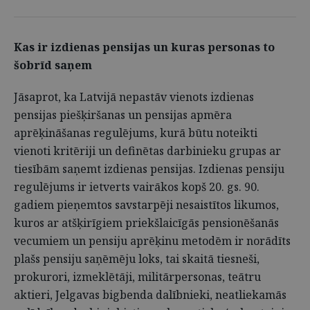
Kas ir izdienas pensijas un kuras personas to
šobrīd saņem
Jāsaprot, ka Latvijā nepastāv vienots izdienas
pensijas piešķiršanas un pensijas apmēra
aprēķināšanas regulējums, kurā būtu noteikti
vienoti kritēriji un definētas darbinieku grupas ar
tiesībām saņemt izdienas pensijas. Izdienas pensiju
regulējums ir ietverts vairākos kopš 20. gs. 90.
gadiem pieņemtos savstarpēji nesaistītos likumos,
kuros ar atšķirīgiem priekšlaicīgās pensionēšanās
vecumiem un pensiju aprēķinu metodēm ir norādīts
plašs pensiju saņēmēju loks, tai skaitā tiesneši,
prokurori, izmeklētāji, militārpersonas, teātru
aktieri, Jelgavas bigbenda dalībnieki, neatliekamās