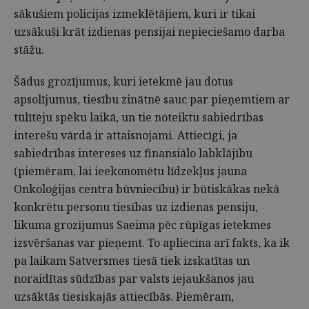
sākušiem policijas izmeklētājiem, kuri ir tikai
uzsākuši krāt izdienas pensijai nepieciešamo darba
stāžu.
Šādus grozījumus, kuri ietekmē jau dotus
apsolījumus, tiesību zinātnē sauc par pieņemtiem ar
tūlītēju spēku laikā, un tie noteiktu sabiedrības
interešu vārdā ir attaisnojami. Attiecīgi, ja
sabiedrības intereses uz finansiālo labklājību
(piemēram, lai ieekonomētu līdzekļus jauna
Onkoloģijas centra būvniecību) ir būtiskākas nekā
konkrētu personu tiesības uz izdienas pensiju,
likuma grozījumus Saeima pēc rūpīgas ietekmes
izsvēršanas var pieņemt. To apliecina arī fakts, ka ik
pa laikam Satversmes tiesā tiek izskatītas un
noraidītas sūdzības par valsts iejaukšanos jau
uzsāktās tiesiskajās attiecībās. Piemēram,