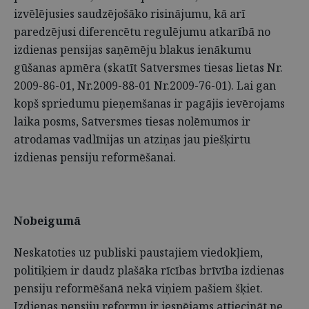
izvēlējusies saudzējošāko risinājumu, kā arī
paredzējusi diferencētu regulējumu atkarībā no
izdienas pensijas saņēmēju blakus ienākumu
gūšanas apmēra (skatīt Satversmes tiesas lietas Nr.
2009-86-01, Nr.2009-88-01 Nr.2009-76-01). Lai gan
kopš spriedumu pieņemšanas ir pagājis ievērojams
laika posms, Satversmes tiesas nolēmumos ir
atrodamas vadlīnijas un atziņas jau piešķirtu
izdienas pensiju reformēšanai.
Nobeigumā
Neskatoties uz publiski paustajiem viedokļiem,
politiķiem ir daudz plašāka rīcības brīvība izdienas
pensiju reformēšanā nekā viņiem pašiem šķiet.
Izdienas pensiju reformu ir iespējams attiecināt ne