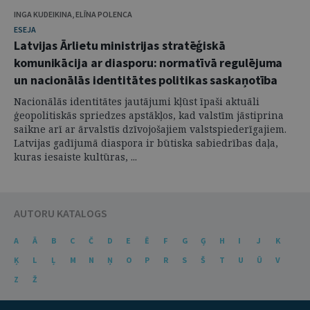
INGA KUDEIKINA, ELĪNA POLENCA
ESEJA
Latvijas Ārlietu ministrijas stratēģiskā
komunikācija ar diasporu: normatīvā regulējuma
un nacionālās identitātes politikas saskaņotība
Nacionālās identitātes jautājumi kļūst īpaši aktuāli
ģeopolitiskās spriedzes apstākļos, kad valstīm jāstiprina
saikne arī ar ārvalstīs dzīvojošajiem valstspiederīgajiem.
Latvijas gadījumā diaspora ir būtiska sabiedrības daļa,
kuras iesaiste kultūras, ...
AUTORU KATALOGS
A
Ā
B
C
Č
D
E
Ē
F
G
Ģ
H
I
J
K
Ķ
L
Ļ
M
N
Ņ
O
P
R
S
Š
T
U
Ū
V
Z
Ž