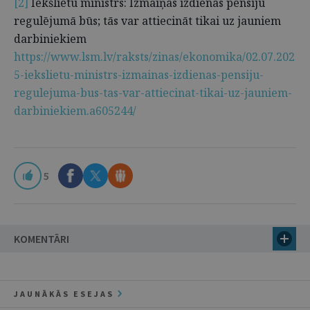
[2]
Iekšlietu ministrs: Izmaiņas izdienas pensiju
regulējumā būs; tās var attiecināt tikai uz jauniem
darbiniekiem
https://www.lsm.lv/raksts/zinas/ekonomika/02.07.202
5-iekslietu-ministrs-izmainas-izdienas-pensiju-
regulejuma-bus-tas-var-attiecinat-tikai-uz-jauniem-
darbiniekiem.a605244/
5
KOMENTĀRI
JAUNĀKĀS ESEJAS