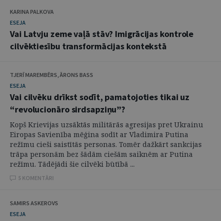
KARINA PALKOVA
ESEJA
Vai Latvju zeme vaļā stāv? Imigrācijas kontrole
cilvēktiesību transformācijas kontekstā
TJERĪ MAREMBĒRS, ĀRONS BASS
ESEJA
Vai cilvēku drīkst sodīt, pamatojoties tikai uz
“revolucionāro sirdsapziņu”?
Kopš Krievijas uzsāktās militārās agresijas pret Ukrainu
Eiropas Savienība mēģina sodīt ar Vladimira Putina
režīmu cieši saistītās personas. Tomēr dažkārt sankcijas
trāpa personām bez šādām ciešām saiknēm ar Putina
režīmu. Tādējādi šie cilvēki būtībā ...
5 KOMENTĀRI
SAMIRS ASKEROVS
ESEJA