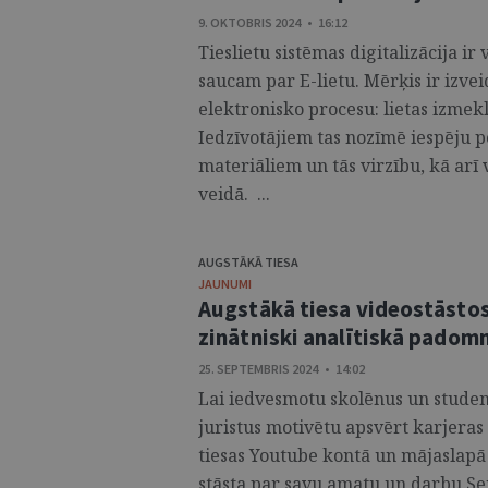
9. OKTOBRIS 2024 • 16:12
Tieslietu sistēmas digitalizācija ir
saucam par E-lietu. Mērķis ir izvei
elektronisko procesu: lietas izmekl
Iedzīvotājiem tas nozīmē iespēju por
materiāliem un tās virzību, kā arī
veidā. ...
AUGSTĀKĀ TIESA
JAUNUMI
Augstākā tiesa videostāstos 
zinātniski analītiskā pado
25. SEPTEMBRIS 2024 • 14:02
Lai iedvesmotu skolēnus un student
juristus motivētu apsvērt karjeras 
tiesas Youtube kontā un mājaslapā 
stāsta par savu amatu un darbu Sen