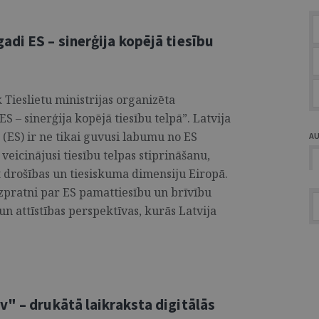
di ES – sinerģija kopējā tiesību
 Tieslietu ministrijas organizēta
S – sinerģija kopējā tiesību telpā”. Latvija
(ES) ir ne tikai guvusi labumu no ES
A
veicinājusi tiesību telpas stiprināšanu,
ot drošības un tiesiskuma dimensiju Eiropā.
zpratni par ES pamattiesību un brīvību
n attīstības perspektīvas, kurās Latvija
" – drukātā laikraksta digitālās