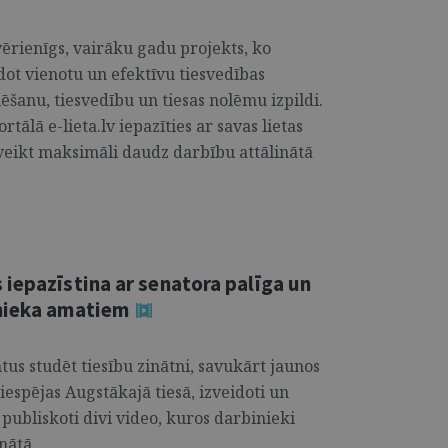
 vērienīgs, vairāku gadu projekts, ko
dot vienotu un efektīvu tiesvedības
ēšanu, tiesvedību un tiesas nolēmu izpildi.
tālā e-lieta.lv iepazīties ar savas lietas
 veikt maksimāli daudz darbību attālinātā
iepazīstina ar senatora palīga un
mnieka amatiem
us studēt tiesību zinātni, savukārt jaunos
iespējas Augstākajā tiesā, izveidoti un
publiskoti divi video, kuros darbinieki
ātā. ...