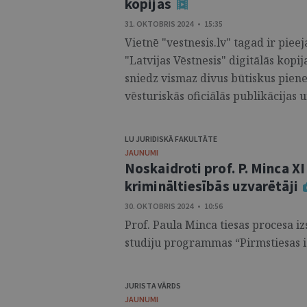
kopijas
31. OKTOBRIS 2024 • 15:35
Vietnē "vestnesis.lv" tagad ir piee
"Latvijas Vēstnesis" digitālās kopi
sniedz vismaz divus būtiskus pien
vēsturiskās oficiālās publikācijas u
LU JURIDISKĀ FAKULTĀTE
JAUNUMI
Noskaidroti prof. P. Minca XI
krimināltiesībās uzvarētāji
30. OKTOBRIS 2024 • 10:56
Prof. Paula Minca tiesas procesa i
studiju programmas “Pirmstiesas i
JURISTA VĀRDS
JAUNUMI