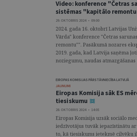
Video: konference "Četras sa
sistēmas "kapitālo remont
29. OKTOBRIS 2024 • 09:00
2024. gada 16. oktobrī Latvijas Uni
Vārda" konference "Četras sarunas 
remontu"". Pasākumā nozares ekspe
2019. gada, kad Latvija saņēma ļot
noziegumu, naudas atmazgāšanas u
EIROPAS KOMISIJAS PĀRSTĀVNIECĪBA LATVIJĀ
JAUNUMI
Eiropas Komisija sāk ES mē
tiesiskumu
28. OKTOBRIS 2024 • 14:05
Eiropas Komisija uzsāk sociālo med
iedzīvotājus tuvāk iepazīstinātu ar
to, kā tiesiskums ietekmē cilvēku