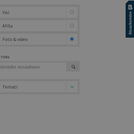
Visi
Afiša
Foto & video
UTORS
Temati