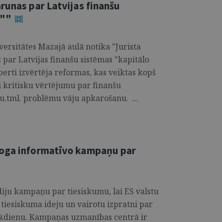
runas par Latvijas finanšu
u""
versitātes Mazajā aulā notika "Jurista
par Latvijas finanšu sistēmas "kapitālo
rti izvērtēja reformas, kas veiktas kopš
i kritisku vērtējumu par finanšu
.tml. problēmu vāju apkarošanu. ...
roga informatīvo kampaņu par
iju kampaņu par tiesiskumu, lai ES valstu
 tiesiskuma ideju un vairotu izpratni par
 ikdienu. Kampaņas uzmanības centrā ir