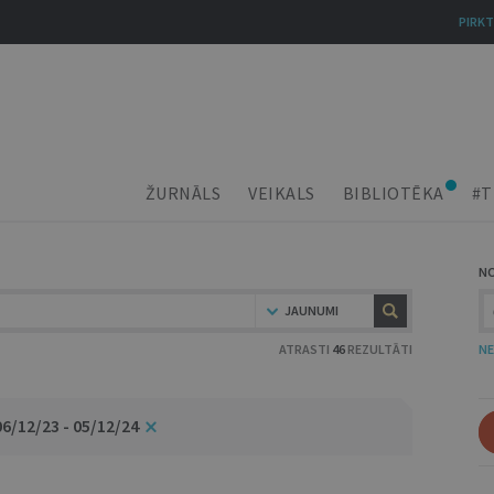
PIRKT
ŽURNĀLS
VEIKALS
BIBLIOTĒKA
#T
N
JAUNUMI
ATRASTI
46
REZULTĀTI
NE
06/12/23 - 05/12/24