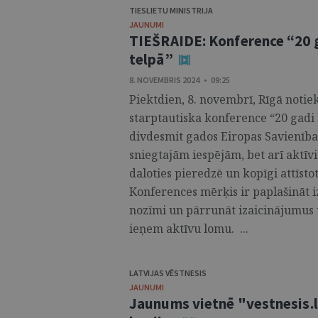
TIESLIETU MINISTRIJA
JAUNUMI
TIEŠRAIDE: Konference “20 ga
telpā”
8. NOVEMBRIS 2024 • 09:25
Piektdien, 8. novembrī, Rīgā notiek
starptautiska konference “20 gadi E
divdesmit gados Eiropas Savienība 
sniegtajām iespējām, bet arī aktīvi 
daloties pieredzē un kopīgi attīst
Konferences mērķis ir paplašināt i
nozīmi un pārrunāt izaicinājumus u
ieņem aktīvu lomu. ...
LATVIJAS VĒSTNESIS
JAUNUMI
Jaunums vietnē "vestnesis.lv