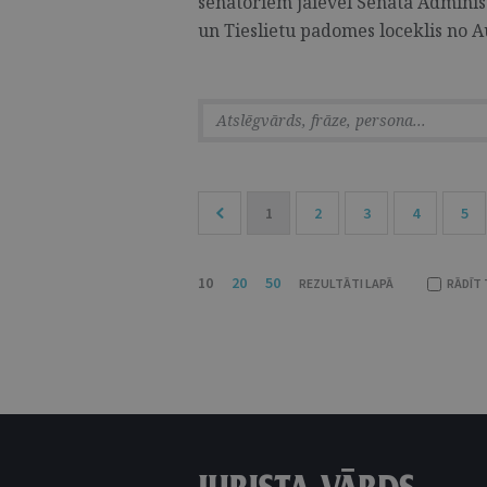
senatoriem jāievēl Senāta Adminis
un Tieslietu padomes loceklis no Au
1
2
3
4
5
10
20
50
REZULTĀTI LAPĀ
RĀDĪT 