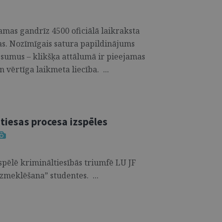
jamas gandrīz 4500 oficiālā laikraksta
jas. Nozīmīgais satura papildinājums
esumus – klikšķa attālumā ir pieejamas
n vērtīga laikmeta liecība. ...
 tiesas procesa izspēles
zspēlē krimināltiesībās triumfē LU JF
zmeklēšana” studentes. ...