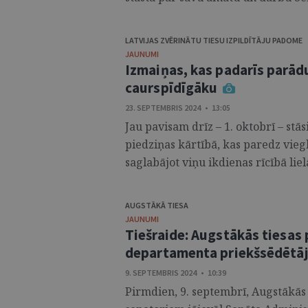
LATVIJAS ZVĒRINĀTU TIESU IZPILDĪTĀJU PADOME
JAUNUMI
Izmaiņas, kas padarīs parād
caurspīdīgāku
23. SEPTEMBRIS 2024 • 13:05
Jau pavisam drīz – 1. oktobrī – st
piedziņas kārtībā, kas paredz vie
saglabājot viņu ikdienas rīcībā lie
AUGSTĀKĀ TIESA
JAUNUMI
Tiešraide: Augstākās tiesas 
departamenta priekšsēdētāju
9. SEPTEMBRIS 2024 • 10:39
Pirmdien, 9. septembrī, Augstākās 