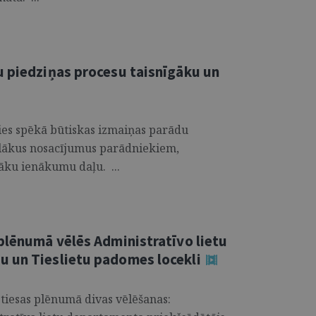
u piedziņas procesu taisnīgāku un
āsies spēkā būtiskas izmaiņas parādu
glākus nosacījumus parādniekiem,
lāku ienākumu daļu. ...
plēnumā vēlēs Administratīvo lietu
 un Tieslietu padomes locekli
tiesas plēnumā divas vēlēšanas: