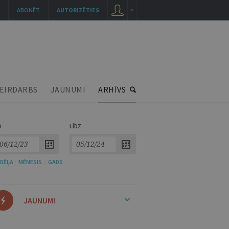
ABONĒT
AUTORIZĒTIES
EIRDARBS
JAUNUMI
ARHĪVS
O
LĪDZ
DĒĻA
/
MĒNESIS
/
GADS
JAUNUMI