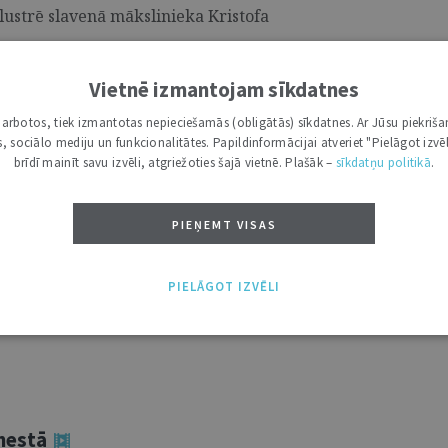
ilustrē slavenā mākslinieka Kristofa
Vietnē izmantojam sīkdatnes
i darbotos, tiek izmantotas nepieciešamās (obligātās) sīkdatnes. Ar Jūsu piekriša
r prokuroriem"
kas, sociālo mediju un funkcionalitātes. Papildinformācijai atveriet "Pielāgot izvēl
brīdī mainīt savu izvēli, atgriežoties šajā vietnē. Plašāk –
sīkdatņu politikā
.
pazīstina ar jaunu un informatīvu sēriju
PIEŅEMT VISAS
m", kurā prokurori atklās sava darba
tus. Šis cikls piedāvā skatītājiem iespēju
, sākot no profesijas izvēles līdz pat
PIELĀGOT IZVĒLI
bas procesiem, kas nodrošina likuma
enestā