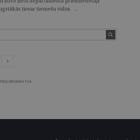
tratīvo lietu departamenta priekšsēdētājs
gstākās tiesas tiesnešu vidus. ...
TIKAI VIRSRAKSTUS