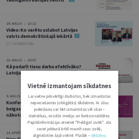
29. MAIJS • 13:21
Video: Ko varētu uzlabot Latvijas
valsts demokrātiskajā iekārtā
1 KOMENTĀRI
16. MAIJS • 10:07
Kā padarīt tiesu darbu efektīvāku?
Latvijas tiesnešu konference
Vietnē izmantojam sīkdatnes
Lai vietne pilnvērtīgi darbotos, tiek izmantotas
9. MAIJS • 13:50
Konference “Otrā pasaules kara
nepieciešamās (obligātās) sīkdatnes. Ar Jūsu
beigas Eiropā un Baltija: nolaupītā
piekrišanu var tikt izmantotas vēl citas –
nākotne”
statistikas, sociālo mediju un funkcionalitātes.
Papildinformācijai atveriet "Pielāgot izvēli". Jūs
varat jebkurā brīdī mainīt savu izvēli,
14. APRĪLIS • 10:13
atgriežoties šajā vietnē. Plašāk –
sīkdatņu
Pirmdien plēnumā – Augstākās