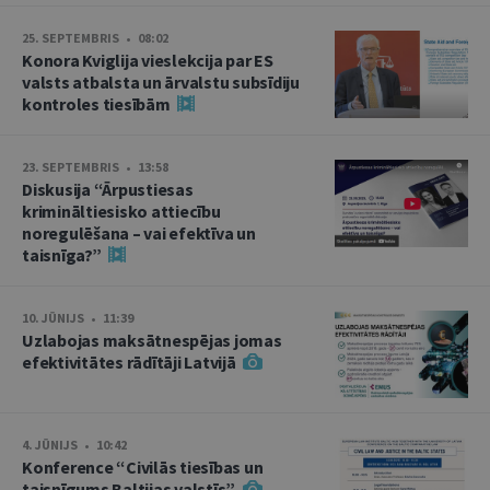
25. SEPTEMBRIS • 08:02
Konora Kviglija vieslekcija par ES
valsts atbalsta un ārvalstu subsīdiju
kontroles tiesībām
23. SEPTEMBRIS • 13:58
Diskusija “Ārpustiesas
krimināltiesisko attiecību
noregulēšana – vai efektīva un
taisnīga?”
10. JŪNIJS • 11:39
Uzlabojas maksātnespējas jomas
efektivitātes rādītāji Latvijā
4. JŪNIJS • 10:42
Konference “Civilās tiesības un
taisnīgums Baltijas valstīs”