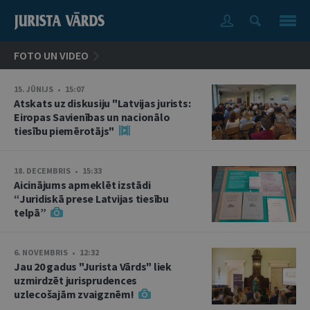
FOTO UN VIDEO
15. JŪNIJS • 15:07
Atskats uz diskusiju "Latvijas jurists:
Eiropas Savienības un nacionālo
tiesību piemērotājs"
18. DECEMBRIS • 15:33
Aicinājums apmeklēt izstādi
“Juridiskā prese Latvijas tiesību
telpā”
6. NOVEMBRIS • 12:32
Jau 20 gadus "Jurista Vārds" liek
uzmirdzēt jurisprudences
uzlecošajām zvaigznēm!