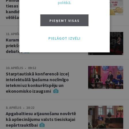
politikā
.
tiesas priekšsēdētāja amata
kandidāta izvirzīšana un divas
vēlēšanas
PIEŅEMT VISAS
11. APRĪLIS • 15:02
PIELĀGOT IZVĒLI
Kuram jābūt Augstākās tiesas
priekšsēdētājam? Kandidātu
debates
10. APRĪLIS • 09:52
Starptautiskā konferencē izceļ
intelektuālā īpašuma nozīmīgo
ietekmi uz konkurētspēju un
ekonomisko izaugsmi
8. APRĪLIS • 10:22
Apgabaltiesu atjaunošanu novērtē
kā apliecinājumu valsts tiesiskajai
nepārtrauktībai