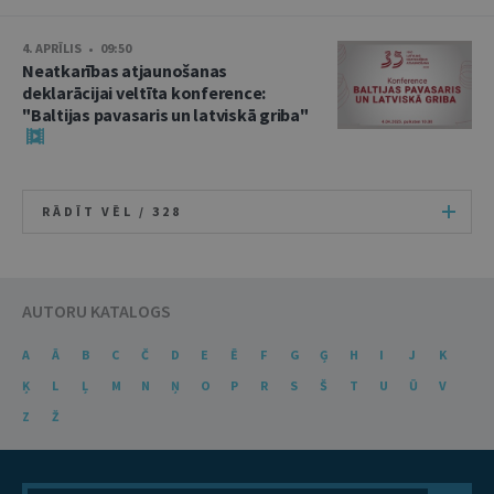
4. APRĪLIS • 09:50
Neatkarības atjaunošanas
deklarācijai veltīta konference:
"Baltijas pavasaris un latviskā griba"
RĀDĪT VĒL /
328
AUTORU KATALOGS
A
Ā
B
C
Č
D
E
Ē
F
G
Ģ
H
I
J
K
Ķ
L
Ļ
M
N
Ņ
O
P
R
S
Š
T
U
Ū
V
Z
Ž