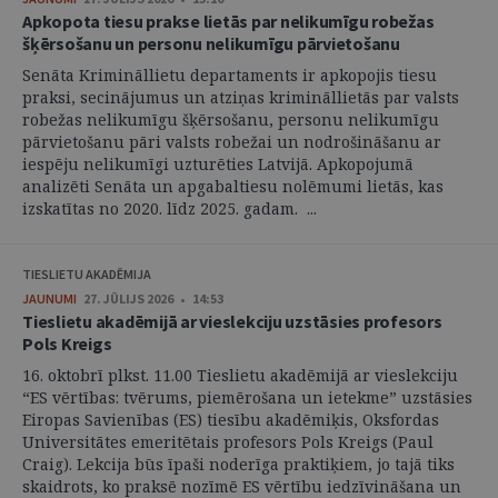
Apkopota tiesu prakse lietās par nelikumīgu robežas
šķērsošanu un personu nelikumīgu pārvietošanu
Senāta Krimināllietu departaments ir apkopojis tiesu
praksi, secinājumus un atziņas krimināllietās par valsts
robežas nelikumīgu šķērsošanu, personu nelikumīgu
pārvietošanu pāri valsts robežai un nodrošināšanu ar
iespēju nelikumīgi uzturēties Latvijā. Apkopojumā
analizēti Senāta un apgabaltiesu nolēmumi lietās, kas
izskatītas no 2020. līdz 2025. gadam. ...
TIESLIETU AKADĒMIJA
JAUNUMI
27. JŪLIJS 2026 • 14:53
Tieslietu akadēmijā ar vieslekciju uzstāsies profesors
Pols Kreigs
16. oktobrī plkst. 11.00 Tieslietu akadēmijā ar vieslekciju
“ES vērtības: tvērums, piemērošana un ietekme” uzstāsies
Eiropas Savienības (ES) tiesību akadēmiķis, Oksfordas
Universitātes emeritētais profesors Pols Kreigs (Paul
Craig). Lekcija būs īpaši noderīga praktiķiem, jo tajā tiks
skaidrots, ko praksē nozīmē ES vērtību iedzīvināšana un