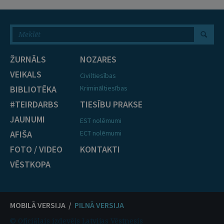
ŽURNĀLS
NOZARES
VEIKALS
Civiltiesības
BIBLIOTĒKA
Krimināltiesības
#TEIRDARBS
TIESĪBU PRAKSE
JAUNUMI
EST nolēmumi
AFIŠA
ECT nolēmumi
FOTO / VIDEO
KONTAKTI
VĒSTKOPA
MOBILĀ VERSIJA /
PILNĀ VERSIJA
© Oficiālais izdevējs Latvijas Vēstnesis