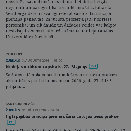
nosvinēja savu dzimšanas dienu, bet jūlija beigās
negaidīti un pāragri tika aizsaukts mūžībā. Riharda
Veinberga dzīvi ir svarīgi ietērpt vārdos, lai mūžīgā
piemiņā paliek tas, kā jurista profesija ļauj nobriest
personībai un cik daudz un dažādos veidos var kalpot
tiesiskajai sistēmai. Riharda Alma Mater bija Latvijas
Universitātes Juridiskā ...
PAULA LIPE
ŽURNĀLS
3. AUGUSTS 2026 • 08:00
Nedēļas notikumu apskats: 27.–31. jūlijs
Šajā apskatā apkopotas likumdošanas un tiesu prakses
aktualitātes par laika posmu no 2026. gada 27. līdz 31.
jūlijam. ...
SANTA JUHNEVIČA
ŽURNĀLS
31. JŪLIJS 2026 • 09:00
Ilgtspējības principa piemērošana Latvijas tiesu praksē
Ievads Ilgtspējība ir bieži lietots vārds dažādās nozarēs. 17