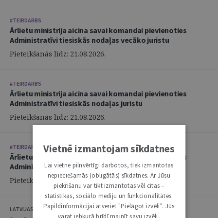
#TEIRDARBS
Ārlietu ministrija aicina savai komandai pievienoties
Administratīvi tiesiskās nodaļas vecāko juristu
Pieteikšanās līdz: 21.08.2026.
#TEIRDARBS
Ārlietu ministrija aicina savai komandai pievienoties
Administratīvi tiesiskās nodaļas juristu
Pieteikšanās līdz: 21.08.2026.
Vietnē izmantojam sīkdatnes
#TEIRDARBS
Ārlietu ministrija aicina savai komandai pievienoties
Lai vietne pilnvērtīgi darbotos, tiek izmantotas
Administratīvi tiesiskās nodaļas juristu
nepieciešamās (obligātās) sīkdatnes. Ar Jūsu
Pieteikšanās līdz: 21.08.2026.
piekrišanu var tikt izmantotas vēl citas –
statistikas, sociālo mediju un funkcionalitātes.
Papildinformācijai atveriet "Pielāgot izvēli". Jūs
LATVIJAS ZVĒRINĀTU ADVOKĀTU PADOME
varat jebkurā brīdī mainīt savu izvēli,