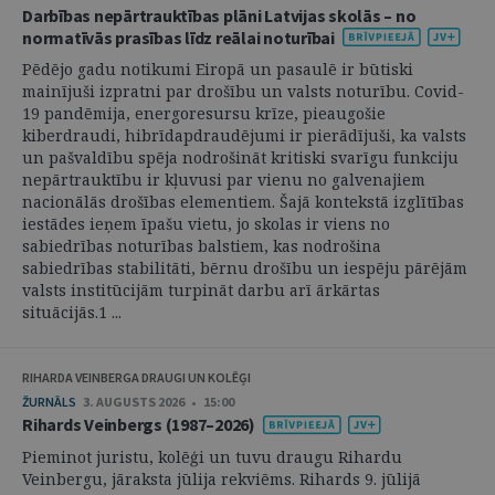
Darbības nepārtrauktības plāni Latvijas skolās – no
normatīvās prasības līdz reālai noturībai
Pēdējo gadu notikumi Eiropā un pasaulē ir būtiski
mainījuši izpratni par drošību un valsts noturību. Covid-
19 pandēmija, energoresursu krīze, pieaugošie
kiberdraudi, hibrīdapdraudējumi ir pierādījuši, ka valsts
un pašvaldību spēja nodrošināt kritiski svarīgu funkciju
nepārtrauktību ir kļuvusi par vienu no galvenajiem
nacionālās drošības elementiem. Šajā kontekstā izglītības
iestādes ieņem īpašu vietu, jo skolas ir viens no
sabiedrības noturības balstiem, kas nodrošina
sabiedrības stabilitāti, bērnu drošību un iespēju pārējām
valsts institūcijām turpināt darbu arī ārkārtas
situācijās.1 ...
RIHARDA VEINBERGA DRAUGI UN KOLĒĢI
ŽURNĀLS
3. AUGUSTS 2026 • 15:00
Rihards Veinbergs (1987–2026)
Pieminot juristu, kolēģi un tuvu draugu Rihardu
Veinbergu, jāraksta jūlija rekviēms. Rihards 9. jūlijā