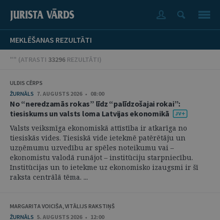
MEKLĒŠANAS REZULTĀTI
"" (
ATRASTI
33296
REZULTĀTI
)
ULDIS CĒRPS
ŽURNĀLS
7. AUGUSTS 2026 • 08:00
No “neredzamās rokas” līdz “palīdzošajai rokai”:
tiesiskums un valsts loma Latvijas ekonomikā
Valsts veiksmīga ekonomiskā attīstība ir atkarīga no
tiesiskās vides. Tiesiskā vide ietekmē patērētāju un
uzņēmumu uzvedību ar spēles noteikumu vai –
ekonomistu valodā runājot – institūciju starpniecību.
Institūcijas un to ietekme uz ekonomisko izaugsmi ir šī
raksta centrālā tēma. ...
MARGARITA VOICIŠA, VITĀLIJS RAKSTIŅŠ
ŽURNĀLS
5. AUGUSTS 2026 • 12:00