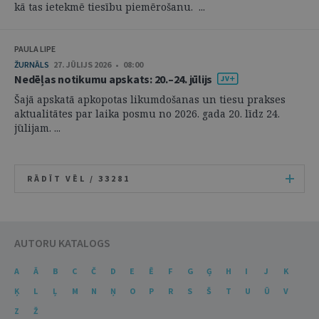
kā tas ietekmē tiesību piemērošanu. ...
PAULA LIPE
ŽURNĀLS
27. JŪLIJS 2026 • 08:00
Nedēļas notikumu apskats: 20.–24. jūlijs
Šajā apskatā apkopotas likumdošanas un tiesu prakses
aktualitātes par laika posmu no 2026. gada 20. līdz 24.
jūlijam. ...
RĀDĪT VĒL /
33281
AUTORU KATALOGS
A
Ā
B
C
Č
D
E
Ē
F
G
Ģ
H
I
J
K
Ķ
L
Ļ
M
N
Ņ
O
P
R
S
Š
T
U
Ū
V
Z
Ž