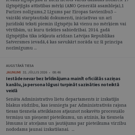
ilgtspējīgās attīstības mērķi (ANO Ģenerālā asambleja),1
Parīzes nolīgums,2 Līgums par Eiropas Savienību3 –
vairāki starptautiski dokumenti, iniciatīvas un arī
juridiski teksti piemin ilgtspēju kā vienu no mērķiem vai
vērtībām, uz kuru tiekties sabiedrībai. 2014. gadā
ilgtspējība tika iekļauta arīdzan Latvijas Republikas
Satversmes ievadā,4 kas savukārt norāda uz šī principa
nozīmīgumu ...
AUGSTĀKĀ TIESA
JAUNUMI
31. JŪLIJS 2026 • 08:46
Iestāde nevar bez brīdinājuma mainīt oficiālās saziņas
kanālu, ja persona lūgusi turpināt sazināties noteiktā
veidā
Senāta Administratīvo lietu departaments ir izskatījis
blakus sūdzību, kas iesniegta par Administratīvās rajona
tiesas tiesneša atteikšanos atjaunot nokavēto procesuālo
termiņu un pieņemt pieteikumu, un atzinis, ka tiesneša
lēmums ir atceļams un jautājums par pieteikuma virzību
nododams jaunai izskatīšanai. ...