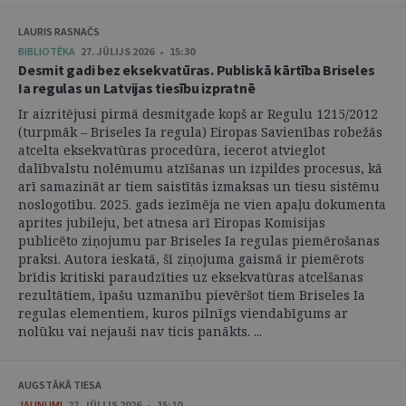
LAURIS RASNAČS
BIBLIOTĒKA
27. JŪLIJS 2026 • 15:30
Desmit gadi bez eksekvatūras. Publiskā kārtība Briseles
Ia regulas un Latvijas tiesību izpratnē
Ir aizritējusi pirmā desmitgade kopš ar Regulu 1215/2012
(turpmāk – Briseles Ia regula) Eiropas Savienības robežās
atcelta eksekvatūras procedūra, iecerot atvieglot
dalībvalstu nolēmumu atzīšanas un izpildes procesus, kā
arī samazināt ar tiem saistītās izmaksas un tiesu sistēmu
noslogotību. 2025. gads iezīmēja ne vien apaļu dokumenta
aprites jubileju, bet atnesa arī Eiropas Komisijas
publicēto ziņojumu par Briseles Ia regulas piemērošanas
praksi. Autora ieskatā, šī ziņojuma gaismā ir piemērots
brīdis kritiski paraudzīties uz eksekvatūras atcelšanas
rezultātiem, īpašu uzmanību pievēršot tiem Briseles Ia
regulas elementiem, kuros pilnīgs viendabīgums ar
nolūku vai nejauši nav ticis panākts. ...
AUGSTĀKĀ TIESA
JAUNUMI
27. JŪLIJS 2026 • 15:10