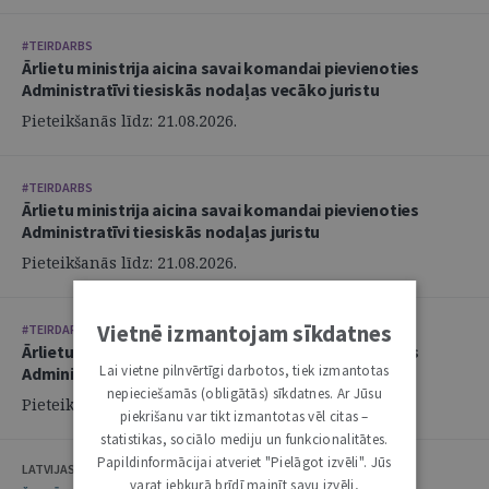
#TEIRDARBS
Ārlietu ministrija aicina savai komandai pievienoties
Administratīvi tiesiskās nodaļas vecāko juristu
Pieteikšanās līdz: 21.08.2026.
#TEIRDARBS
Ārlietu ministrija aicina savai komandai pievienoties
Administratīvi tiesiskās nodaļas juristu
Pieteikšanās līdz: 21.08.2026.
Vietnē izmantojam sīkdatnes
#TEIRDARBS
Ārlietu ministrija aicina savai komandai pievienoties
Lai vietne pilnvērtīgi darbotos, tiek izmantotas
Administratīvi tiesiskās nodaļas juristu
nepieciešamās (obligātās) sīkdatnes. Ar Jūsu
Pieteikšanās līdz: 21.08.2026.
piekrišanu var tikt izmantotas vēl citas –
statistikas, sociālo mediju un funkcionalitātes.
Papildinformācijai atveriet "Pielāgot izvēli". Jūs
LATVIJAS ZVĒRINĀTU ADVOKĀTU PADOME
varat jebkurā brīdī mainīt savu izvēli,