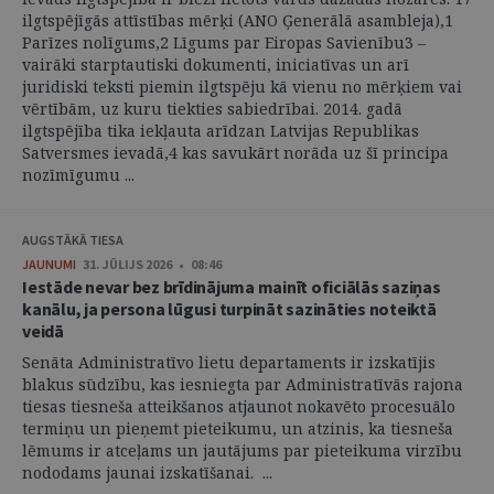
ilgtspējīgās attīstības mērķi (ANO Ģenerālā asambleja),1
Parīzes nolīgums,2 Līgums par Eiropas Savienību3 –
vairāki starptautiski dokumenti, iniciatīvas un arī
juridiski teksti piemin ilgtspēju kā vienu no mērķiem vai
vērtībām, uz kuru tiekties sabiedrībai. 2014. gadā
ilgtspējība tika iekļauta arīdzan Latvijas Republikas
Satversmes ievadā,4 kas savukārt norāda uz šī principa
nozīmīgumu ...
AUGSTĀKĀ TIESA
JAUNUMI
31. JŪLIJS 2026 • 08:46
Iestāde nevar bez brīdinājuma mainīt oficiālās saziņas
kanālu, ja persona lūgusi turpināt sazināties noteiktā
veidā
Senāta Administratīvo lietu departaments ir izskatījis
blakus sūdzību, kas iesniegta par Administratīvās rajona
tiesas tiesneša atteikšanos atjaunot nokavēto procesuālo
termiņu un pieņemt pieteikumu, un atzinis, ka tiesneša
lēmums ir atceļams un jautājums par pieteikuma virzību
nododams jaunai izskatīšanai. ...