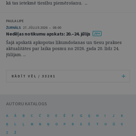
kā tas ietekmē tiesību piemērošanu. ...
PAULA LIPE
ŽURNĀLS
27. JŪLIJS 2026 • 08:00
Nedēļas notikumu apskats: 20.–24. jūlijs
Šajā apskatā apkopotas likumdošanas un tiesu prakses
aktualitātes par laika posmu no 2026. gada 20. līdz 24.
jūlijam. ...
RĀDĪT VĒL /
33281
AUTORU KATALOGS
A
Ā
B
C
Č
D
E
Ē
F
G
Ģ
H
I
J
K
Ķ
L
Ļ
M
N
Ņ
O
P
R
S
Š
T
U
Ū
V
Z
Ž