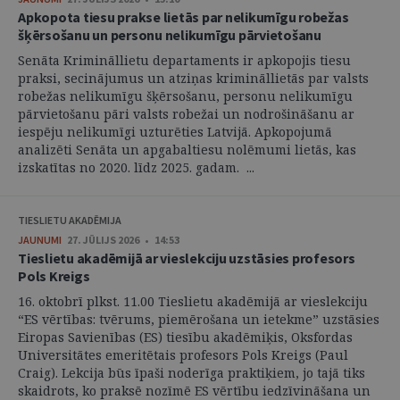
Apkopota tiesu prakse lietās par nelikumīgu robežas
šķērsošanu un personu nelikumīgu pārvietošanu
Senāta Krimināllietu departaments ir apkopojis tiesu
praksi, secinājumus un atziņas krimināllietās par valsts
robežas nelikumīgu šķērsošanu, personu nelikumīgu
pārvietošanu pāri valsts robežai un nodrošināšanu ar
iespēju nelikumīgi uzturēties Latvijā. Apkopojumā
analizēti Senāta un apgabaltiesu nolēmumi lietās, kas
izskatītas no 2020. līdz 2025. gadam. ...
TIESLIETU AKADĒMIJA
JAUNUMI
27. JŪLIJS 2026 • 14:53
Tieslietu akadēmijā ar vieslekciju uzstāsies profesors
Pols Kreigs
16. oktobrī plkst. 11.00 Tieslietu akadēmijā ar vieslekciju
“ES vērtības: tvērums, piemērošana un ietekme” uzstāsies
Eiropas Savienības (ES) tiesību akadēmiķis, Oksfordas
Universitātes emeritētais profesors Pols Kreigs (Paul
Craig). Lekcija būs īpaši noderīga praktiķiem, jo tajā tiks
skaidrots, ko praksē nozīmē ES vērtību iedzīvināšana un