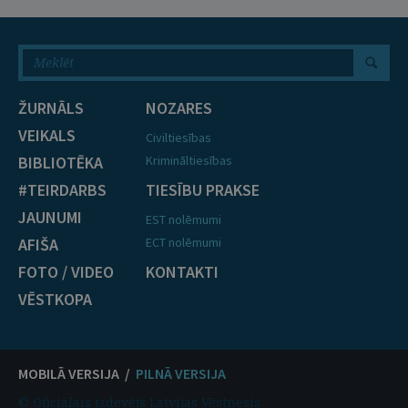
ŽURNĀLS
NOZARES
VEIKALS
Civiltiesības
BIBLIOTĒKA
Krimināltiesības
#TEIRDARBS
TIESĪBU PRAKSE
JAUNUMI
EST nolēmumi
AFIŠA
ECT nolēmumi
FOTO / VIDEO
KONTAKTI
VĒSTKOPA
MOBILĀ VERSIJA /
PILNĀ VERSIJA
© Oficiālais izdevējs Latvijas Vēstnesis