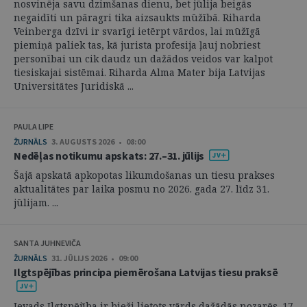
nosvinēja savu dzimšanas dienu, bet jūlija beigās
negaidīti un pāragri tika aizsaukts mūžībā. Riharda
Veinberga dzīvi ir svarīgi ietērpt vārdos, lai mūžīgā
piemiņā paliek tas, kā jurista profesija ļauj nobriest
personībai un cik daudz un dažādos veidos var kalpot
tiesiskajai sistēmai. Riharda Alma Mater bija Latvijas
Universitātes Juridiskā ...
PAULA LIPE
ŽURNĀLS
3. AUGUSTS 2026 • 08:00
Nedēļas notikumu apskats: 27.–31. jūlijs
Šajā apskatā apkopotas likumdošanas un tiesu prakses
aktualitātes par laika posmu no 2026. gada 27. līdz 31.
jūlijam. ...
SANTA JUHNEVIČA
ŽURNĀLS
31. JŪLIJS 2026 • 09:00
Ilgtspējības principa piemērošana Latvijas tiesu praksē
Ievads Ilgtspējība ir bieži lietots vārds dažādās nozarēs. 17