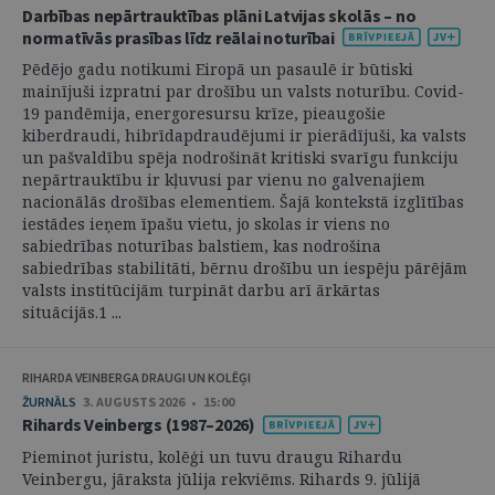
Darbības nepārtrauktības plāni Latvijas skolās – no
normatīvās prasības līdz reālai noturībai
Pēdējo gadu notikumi Eiropā un pasaulē ir būtiski
mainījuši izpratni par drošību un valsts noturību. Covid-
19 pandēmija, energoresursu krīze, pieaugošie
kiberdraudi, hibrīdapdraudējumi ir pierādījuši, ka valsts
un pašvaldību spēja nodrošināt kritiski svarīgu funkciju
nepārtrauktību ir kļuvusi par vienu no galvenajiem
nacionālās drošības elementiem. Šajā kontekstā izglītības
iestādes ieņem īpašu vietu, jo skolas ir viens no
sabiedrības noturības balstiem, kas nodrošina
sabiedrības stabilitāti, bērnu drošību un iespēju pārējām
valsts institūcijām turpināt darbu arī ārkārtas
situācijās.1 ...
RIHARDA VEINBERGA DRAUGI UN KOLĒĢI
ŽURNĀLS
3. AUGUSTS 2026 • 15:00
Rihards Veinbergs (1987–2026)
Pieminot juristu, kolēģi un tuvu draugu Rihardu
Veinbergu, jāraksta jūlija rekviēms. Rihards 9. jūlijā