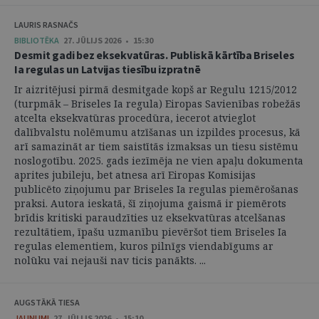
LAURIS RASNAČS
BIBLIOTĒKA
27. JŪLIJS 2026 • 15:30
Desmit gadi bez eksekvatūras. Publiskā kārtība Briseles
Ia regulas un Latvijas tiesību izpratnē
Ir aizritējusi pirmā desmitgade kopš ar Regulu 1215/2012
(turpmāk – Briseles Ia regula) Eiropas Savienības robežās
atcelta eksekvatūras procedūra, iecerot atvieglot
dalībvalstu nolēmumu atzīšanas un izpildes procesus, kā
arī samazināt ar tiem saistītās izmaksas un tiesu sistēmu
noslogotību. 2025. gads iezīmēja ne vien apaļu dokumenta
aprites jubileju, bet atnesa arī Eiropas Komisijas
publicēto ziņojumu par Briseles Ia regulas piemērošanas
praksi. Autora ieskatā, šī ziņojuma gaismā ir piemērots
brīdis kritiski paraudzīties uz eksekvatūras atcelšanas
rezultātiem, īpašu uzmanību pievēršot tiem Briseles Ia
regulas elementiem, kuros pilnīgs viendabīgums ar
nolūku vai nejauši nav ticis panākts. ...
AUGSTĀKĀ TIESA
JAUNUMI
27. JŪLIJS 2026 • 15:10