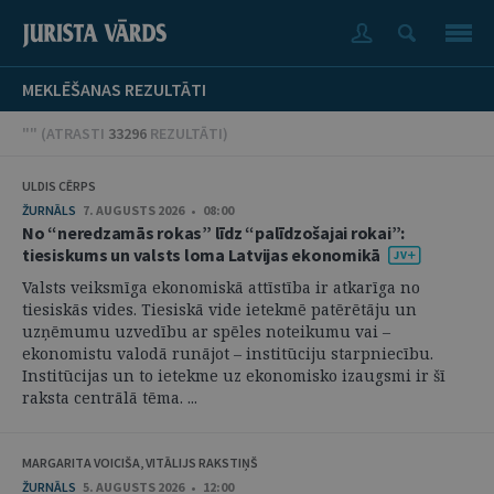
MEKLĒŠANAS REZULTĀTI
"" (
ATRASTI
33296
REZULTĀTI
)
ULDIS CĒRPS
ŽURNĀLS
7. AUGUSTS 2026 • 08:00
No “neredzamās rokas” līdz “palīdzošajai rokai”:
tiesiskums un valsts loma Latvijas ekonomikā
Valsts veiksmīga ekonomiskā attīstība ir atkarīga no
tiesiskās vides. Tiesiskā vide ietekmē patērētāju un
uzņēmumu uzvedību ar spēles noteikumu vai –
ekonomistu valodā runājot – institūciju starpniecību.
Institūcijas un to ietekme uz ekonomisko izaugsmi ir šī
raksta centrālā tēma. ...
MARGARITA VOICIŠA, VITĀLIJS RAKSTIŅŠ
ŽURNĀLS
5. AUGUSTS 2026 • 12:00