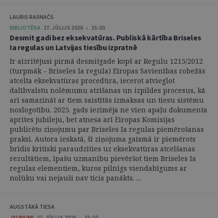
LAURIS RASNAČS
BIBLIOTĒKA
27. JŪLIJS 2026 • 15:30
Desmit gadi bez eksekvatūras. Publiskā kārtība Briseles
Ia regulas un Latvijas tiesību izpratnē
Ir aizritējusi pirmā desmitgade kopš ar Regulu 1215/2012
(turpmāk – Briseles Ia regula) Eiropas Savienības robežās
atcelta eksekvatūras procedūra, iecerot atvieglot
dalībvalstu nolēmumu atzīšanas un izpildes procesus, kā
arī samazināt ar tiem saistītās izmaksas un tiesu sistēmu
noslogotību. 2025. gads iezīmēja ne vien apaļu dokumenta
aprites jubileju, bet atnesa arī Eiropas Komisijas
publicēto ziņojumu par Briseles Ia regulas piemērošanas
praksi. Autora ieskatā, šī ziņojuma gaismā ir piemērots
brīdis kritiski paraudzīties uz eksekvatūras atcelšanas
rezultātiem, īpašu uzmanību pievēršot tiem Briseles Ia
regulas elementiem, kuros pilnīgs viendabīgums ar
nolūku vai nejauši nav ticis panākts. ...
AUGSTĀKĀ TIESA
JAUNUMI
27. JŪLIJS 2026 • 15:10