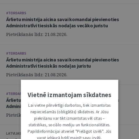
#TEIRDARBS
Ārlietu ministrija aicina savai komandai pievienoties
Administratīvi tiesiskās nodaļas vecāko juristu
Pieteikšanās līdz: 21.08.2026.
#TEIRDARBS
Ārlietu ministrija aicina savai komandai pievienoties
Administratīvi tiesiskās nodaļas juristu
Pieteikšanās līdz: 21.08.2026.
Vietnē izmantojam sīkdatnes
#TEIRDARBS
Ārlietu ministrija aicina savai komandai pievienoties
Lai vietne pilnvērtīgi darbotos, tiek izmantotas
Administratīvi tiesiskās nodaļas juristu
nepieciešamās (obligātās) sīkdatnes. Ar Jūsu
Pieteikšanās līdz: 21.08.2026.
piekrišanu var tikt izmantotas vēl citas –
statistikas, sociālo mediju un funkcionalitātes.
Papildinformācijai atveriet "Pielāgot izvēli". Jūs
LATVIJAS ZVĒRINĀTU ADVOKĀTU PADOME
varat jebkurā brīdī mainīt savu izvēli,