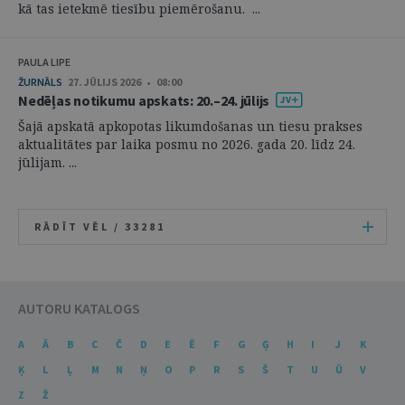
kā tas ietekmē tiesību piemērošanu. ...
PAULA LIPE
ŽURNĀLS
27. JŪLIJS 2026 • 08:00
Nedēļas notikumu apskats: 20.–24. jūlijs
Šajā apskatā apkopotas likumdošanas un tiesu prakses
aktualitātes par laika posmu no 2026. gada 20. līdz 24.
jūlijam. ...
RĀDĪT VĒL /
33281
AUTORU KATALOGS
A
Ā
B
C
Č
D
E
Ē
F
G
Ģ
H
I
J
K
Ķ
L
Ļ
M
N
Ņ
O
P
R
S
Š
T
U
Ū
V
Z
Ž