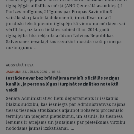
ilgtspējīgās attīstības mērķi (ANO Ģenerālā asambleja),1
Parīzes nolīgums,2 Līgums par Eiropas Savienību3 –
vairāki starptautiski dokumenti, iniciatīvas un arī
juridiski teksti piemin ilgtspēju kā vienu no mērķiem vai
vērtībām, uz kuru tiekties sabiedrībai. 2014. gadā
ilgtspējība tika iekļauta arīdzan Latvijas Republikas
Satversmes ievadā,4 kas savukārt norāda uz šī principa
nozīmīgumu ...
AUGSTĀKĀ TIESA
JAUNUMI
31. JŪLIJS 2026 • 08:46
Iestāde nevar bez brīdinājuma mainīt oficiālās saziņas
kanālu, ja persona lūgusi turpināt sazināties noteiktā
veidā
Senāta Administratīvo lietu departaments ir izskatījis
blakus sūdzību, kas iesniegta par Administratīvās rajona
tiesas tiesneša atteikšanos atjaunot nokavēto procesuālo
termiņu un pieņemt pieteikumu, un atzinis, ka tiesneša
lēmums ir atceļams un jautājums par pieteikuma virzību
nododams jaunai izskatīšanai. ...