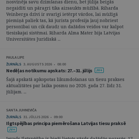
nosvinēja savu dzimšanas dienu, bet jūlija beigās
negaidīti un pāragri tika aizsaukts mūžībā. Riharda
Veinberga dzīvi ir svarīgi ietērpt vārdos, lai mūžīgā
piemiņā paliek tas, kā jurista profesija ļauj nobriest
personībai un cik daudz un dažādos veidos var kalpot
tiesiskajai sistēmai. Riharda Alma Mater bija Latvijas
Universitātes Juridiskā ...
PAULA LIPE
ŽURNĀLS
3. AUGUSTS 2026 • 08:00
Nedēļas notikumu apskats: 27.–31. jūlijs
Šajā apskatā apkopotas likumdošanas un tiesu prakses
aktualitātes par laika posmu no 2026. gada 27. līdz 31.
jūlijam. ...
SANTA JUHNEVIČA
ŽURNĀLS
31. JŪLIJS 2026 • 09:00
Ilgtspējības principa piemērošana Latvijas tiesu praksē
Ievads Ilgtspējība ir bieži lietots vārds dažādās nozarēs. 17