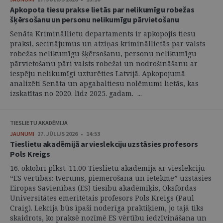
Apkopota tiesu prakse lietās par nelikumīgu robežas
šķērsošanu un personu nelikumīgu pārvietošanu
Senāta Krimināllietu departaments ir apkopojis tiesu
praksi, secinājumus un atziņas krimināllietās par valsts
robežas nelikumīgu šķērsošanu, personu nelikumīgu
pārvietošanu pāri valsts robežai un nodrošināšanu ar
iespēju nelikumīgi uzturēties Latvijā. Apkopojumā
analizēti Senāta un apgabaltiesu nolēmumi lietās, kas
izskatītas no 2020. līdz 2025. gadam. ...
TIESLIETU AKADĒMIJA
JAUNUMI
27. JŪLIJS 2026 • 14:53
Tieslietu akadēmijā ar vieslekciju uzstāsies profesors
Pols Kreigs
16. oktobrī plkst. 11.00 Tieslietu akadēmijā ar vieslekciju
“ES vērtības: tvērums, piemērošana un ietekme” uzstāsies
Eiropas Savienības (ES) tiesību akadēmiķis, Oksfordas
Universitātes emeritētais profesors Pols Kreigs (Paul
Craig). Lekcija būs īpaši noderīga praktiķiem, jo tajā tiks
skaidrots, ko praksē nozīmē ES vērtību iedzīvināšana un