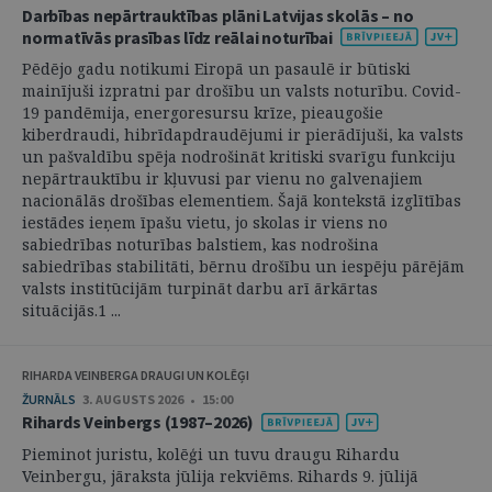
Darbības nepārtrauktības plāni Latvijas skolās – no
normatīvās prasības līdz reālai noturībai
Pēdējo gadu notikumi Eiropā un pasaulē ir būtiski
mainījuši izpratni par drošību un valsts noturību. Covid-
19 pandēmija, energoresursu krīze, pieaugošie
kiberdraudi, hibrīdapdraudējumi ir pierādījuši, ka valsts
un pašvaldību spēja nodrošināt kritiski svarīgu funkciju
nepārtrauktību ir kļuvusi par vienu no galvenajiem
nacionālās drošības elementiem. Šajā kontekstā izglītības
iestādes ieņem īpašu vietu, jo skolas ir viens no
sabiedrības noturības balstiem, kas nodrošina
sabiedrības stabilitāti, bērnu drošību un iespēju pārējām
valsts institūcijām turpināt darbu arī ārkārtas
situācijās.1 ...
RIHARDA VEINBERGA DRAUGI UN KOLĒĢI
ŽURNĀLS
3. AUGUSTS 2026 • 15:00
Rihards Veinbergs (1987–2026)
Pieminot juristu, kolēģi un tuvu draugu Rihardu
Veinbergu, jāraksta jūlija rekviēms. Rihards 9. jūlijā