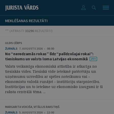
MEKLĒŠANAS REZULTĀTI
"" (
ATRASTI
33296
REZULTĀTI
)
ULDIS CĒRPS
ŽURNĀLS
7. AUGUSTS 2026 • 08:00
No “neredzamās rokas” līdz “palīdzošajai rokai”:
tiesiskums un valsts loma Latvijas ekonomikā
Valsts veiksmīga ekonomiskā attīstība ir atkarīga no
tiesiskās vides. Tiesiskā vide ietekmē patērētāju un
uzņēmumu uzvedību ar spēles noteikumu vai –
ekonomistu valodā runājot – institūciju starpniecību.
Institūcijas un to ietekme uz ekonomisko izaugsmi ir šī
raksta centrālā tēma. ...
MARGARITA VOICIŠA, VITĀLIJS RAKSTIŅŠ
ŽURNĀLS
5. AUGUSTS 2026 • 12:00