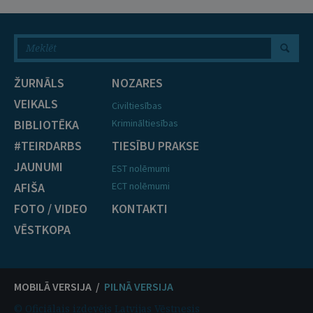
ŽURNĀLS
NOZARES
VEIKALS
Civiltiesības
BIBLIOTĒKA
Krimināltiesības
#TEIRDARBS
TIESĪBU PRAKSE
JAUNUMI
EST nolēmumi
AFIŠA
ECT nolēmumi
FOTO / VIDEO
KONTAKTI
VĒSTKOPA
MOBILĀ VERSIJA /
PILNĀ VERSIJA
© Oficiālais izdevējs Latvijas Vēstnesis