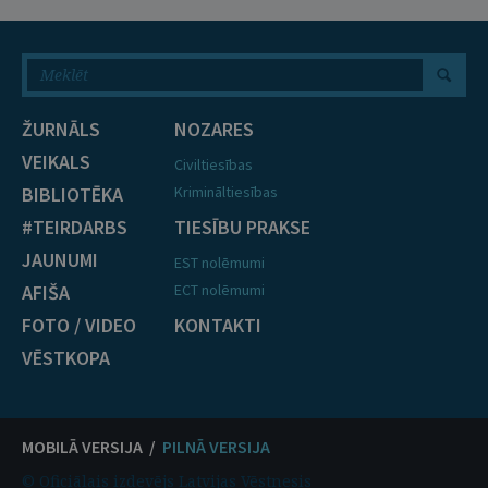
ŽURNĀLS
NOZARES
VEIKALS
Civiltiesības
BIBLIOTĒKA
Krimināltiesības
#TEIRDARBS
TIESĪBU PRAKSE
JAUNUMI
EST nolēmumi
AFIŠA
ECT nolēmumi
FOTO / VIDEO
KONTAKTI
VĒSTKOPA
MOBILĀ VERSIJA /
PILNĀ VERSIJA
© Oficiālais izdevējs Latvijas Vēstnesis