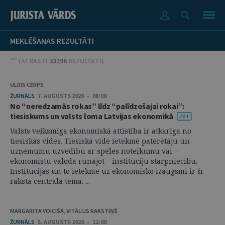
MEKLĒŠANAS REZULTĀTI
"" (
ATRASTI
33296
REZULTĀTI
)
ULDIS CĒRPS
ŽURNĀLS
7. AUGUSTS 2026 • 08:00
No “neredzamās rokas” līdz “palīdzošajai rokai”:
tiesiskums un valsts loma Latvijas ekonomikā
Valsts veiksmīga ekonomiskā attīstība ir atkarīga no
tiesiskās vides. Tiesiskā vide ietekmē patērētāju un
uzņēmumu uzvedību ar spēles noteikumu vai –
ekonomistu valodā runājot – institūciju starpniecību.
Institūcijas un to ietekme uz ekonomisko izaugsmi ir šī
raksta centrālā tēma. ...
MARGARITA VOICIŠA, VITĀLIJS RAKSTIŅŠ
ŽURNĀLS
5. AUGUSTS 2026 • 12:00