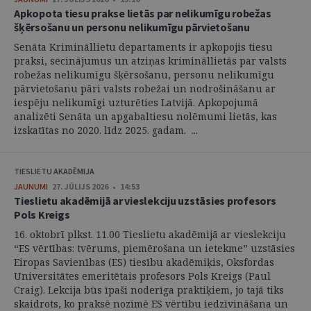
Apkopota tiesu prakse lietās par nelikumīgu robežas
šķērsošanu un personu nelikumīgu pārvietošanu
Senāta Krimināllietu departaments ir apkopojis tiesu
praksi, secinājumus un atziņas krimināllietās par valsts
robežas nelikumīgu šķērsošanu, personu nelikumīgu
pārvietošanu pāri valsts robežai un nodrošināšanu ar
iespēju nelikumīgi uzturēties Latvijā. Apkopojumā
analizēti Senāta un apgabaltiesu nolēmumi lietās, kas
izskatītas no 2020. līdz 2025. gadam. ...
TIESLIETU AKADĒMIJA
JAUNUMI
27. JŪLIJS 2026 • 14:53
Tieslietu akadēmijā ar vieslekciju uzstāsies profesors
Pols Kreigs
16. oktobrī plkst. 11.00 Tieslietu akadēmijā ar vieslekciju
“ES vērtības: tvērums, piemērošana un ietekme” uzstāsies
Eiropas Savienības (ES) tiesību akadēmiķis, Oksfordas
Universitātes emeritētais profesors Pols Kreigs (Paul
Craig). Lekcija būs īpaši noderīga praktiķiem, jo tajā tiks
skaidrots, ko praksē nozīmē ES vērtību iedzīvināšana un