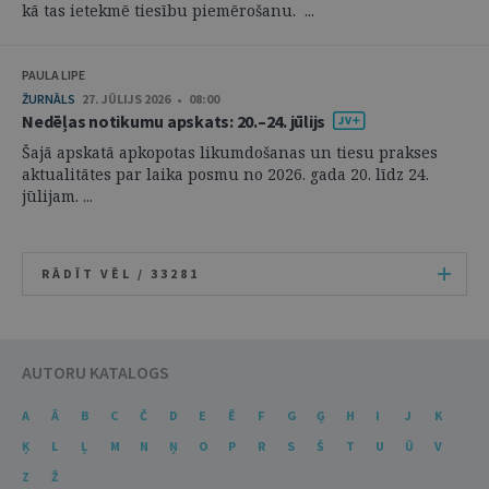
kā tas ietekmē tiesību piemērošanu. ...
PAULA LIPE
ŽURNĀLS
27. JŪLIJS 2026 • 08:00
Nedēļas notikumu apskats: 20.–24. jūlijs
Šajā apskatā apkopotas likumdošanas un tiesu prakses
aktualitātes par laika posmu no 2026. gada 20. līdz 24.
jūlijam. ...
RĀDĪT VĒL /
33281
AUTORU KATALOGS
A
Ā
B
C
Č
D
E
Ē
F
G
Ģ
H
I
J
K
Ķ
L
Ļ
M
N
Ņ
O
P
R
S
Š
T
U
Ū
V
Z
Ž