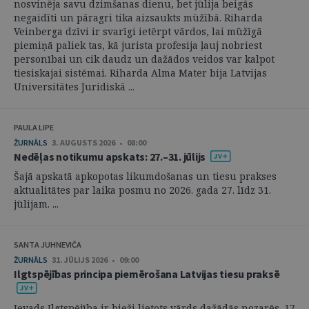
nosvinēja savu dzimšanas dienu, bet jūlija beigās
negaidīti un pāragri tika aizsaukts mūžībā. Riharda
Veinberga dzīvi ir svarīgi ietērpt vārdos, lai mūžīgā
piemiņā paliek tas, kā jurista profesija ļauj nobriest
personībai un cik daudz un dažādos veidos var kalpot
tiesiskajai sistēmai. Riharda Alma Mater bija Latvijas
Universitātes Juridiskā ...
PAULA LIPE
ŽURNĀLS
3. AUGUSTS 2026 • 08:00
Nedēļas notikumu apskats: 27.–31. jūlijs
Šajā apskatā apkopotas likumdošanas un tiesu prakses
aktualitātes par laika posmu no 2026. gada 27. līdz 31.
jūlijam. ...
SANTA JUHNEVIČA
ŽURNĀLS
31. JŪLIJS 2026 • 09:00
Ilgtspējības principa piemērošana Latvijas tiesu praksē
Ievads Ilgtspējība ir bieži lietots vārds dažādās nozarēs. 17