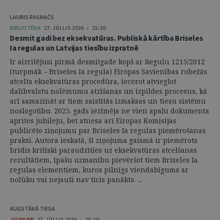
LAURIS RASNAČS
BIBLIOTĒKA
27. JŪLIJS 2026 • 15:30
Desmit gadi bez eksekvatūras. Publiskā kārtība Briseles
Ia regulas un Latvijas tiesību izpratnē
Ir aizritējusi pirmā desmitgade kopš ar Regulu 1215/2012
(turpmāk – Briseles Ia regula) Eiropas Savienības robežās
atcelta eksekvatūras procedūra, iecerot atvieglot
dalībvalstu nolēmumu atzīšanas un izpildes procesus, kā
arī samazināt ar tiem saistītās izmaksas un tiesu sistēmu
noslogotību. 2025. gads iezīmēja ne vien apaļu dokumenta
aprites jubileju, bet atnesa arī Eiropas Komisijas
publicēto ziņojumu par Briseles Ia regulas piemērošanas
praksi. Autora ieskatā, šī ziņojuma gaismā ir piemērots
brīdis kritiski paraudzīties uz eksekvatūras atcelšanas
rezultātiem, īpašu uzmanību pievēršot tiem Briseles Ia
regulas elementiem, kuros pilnīgs viendabīgums ar
nolūku vai nejauši nav ticis panākts. ...
AUGSTĀKĀ TIESA
JAUNUMI
27. JŪLIJS 2026 • 15:10