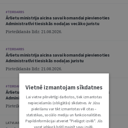
#TEIRDARBS
Ārlietu ministrija aicina savai komandai pievienoties
Administratīvi tiesiskās nodaļas vecāko juristu
Pieteikšanās līdz: 21.08.2026.
#TEIRDARBS
Ārlietu ministrija aicina savai komandai pievienoties
Administratīvi tiesiskās nodaļas juristu
Pieteikšanās līdz: 21.08.2026.
Vietnē izmantojam sīkdatnes
#TEIRDARBS
Ārlietu ministrija aicina savai komandai pievienoties
Lai vietne pilnvērtīgi darbotos, tiek izmantotas
Administratīvi tiesiskās nodaļas juristu
nepieciešamās (obligātās) sīkdatnes. Ar Jūsu
Pieteikšanās līdz: 21.08.2026.
piekrišanu var tikt izmantotas vēl citas –
statistikas, sociālo mediju un funkcionalitātes.
Papildinformācijai atveriet "Pielāgot izvēli". Jūs
LATVIJAS ZVĒRINĀTU ADVOKĀTU PADOME
varat jebkurā brīdī mainīt savu izvēli,