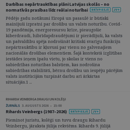
Darbības nepārtrauktības plāni Latvijas skolās – no
normatīvās prasības līdz reālai noturībai
Pēdējo gadu notikumi Eiropā un pasaulē ir būtiski
mainījuši izpratni par drošību un valsts noturību. Covid-
19 pandēmija, energoresursu krīze, pieaugošie
kiberdraudi, hibrīdapdraudējumi ir pierādījuši, ka valsts
un pašvaldību spēja nodrošināt kritiski svarīgu funkciju
nepārtrauktību ir kļuvusi par vienu no galvenajiem
nacionālās drošības elementiem. Šajā kontekstā izglītības
iestādes ieņem īpašu vietu, jo skolas ir viens no
sabiedrības noturības balstiem, kas nodrošina
sabiedrības stabilitāti, bērnu drošību un iespēju pārējām
valsts institūcijām turpināt darbu arī ārkārtas
situācijās.1 ...
RIHARDA VEINBERGA DRAUGI UN KOLĒĢI
ŽURNĀLS
3. AUGUSTS 2026 • 15:00
Rihards Veinbergs (1987–2026)
Pieminot juristu, kolēģi un tuvu draugu Rihardu
Veinbergu, jāraksta jūlija rekviēms. Rihards 9. jūlijā