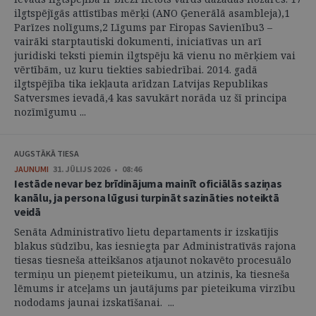
ilgtspējīgās attīstības mērķi (ANO Ģenerālā asambleja),1
Parīzes nolīgums,2 Līgums par Eiropas Savienību3 –
vairāki starptautiski dokumenti, iniciatīvas un arī
juridiski teksti piemin ilgtspēju kā vienu no mērķiem vai
vērtībām, uz kuru tiekties sabiedrībai. 2014. gadā
ilgtspējība tika iekļauta arīdzan Latvijas Republikas
Satversmes ievadā,4 kas savukārt norāda uz šī principa
nozīmīgumu ...
AUGSTĀKĀ TIESA
JAUNUMI
31. JŪLIJS 2026 • 08:46
Iestāde nevar bez brīdinājuma mainīt oficiālās saziņas
kanālu, ja persona lūgusi turpināt sazināties noteiktā
veidā
Senāta Administratīvo lietu departaments ir izskatījis
blakus sūdzību, kas iesniegta par Administratīvās rajona
tiesas tiesneša atteikšanos atjaunot nokavēto procesuālo
termiņu un pieņemt pieteikumu, un atzinis, ka tiesneša
lēmums ir atceļams un jautājums par pieteikuma virzību
nododams jaunai izskatīšanai. ...