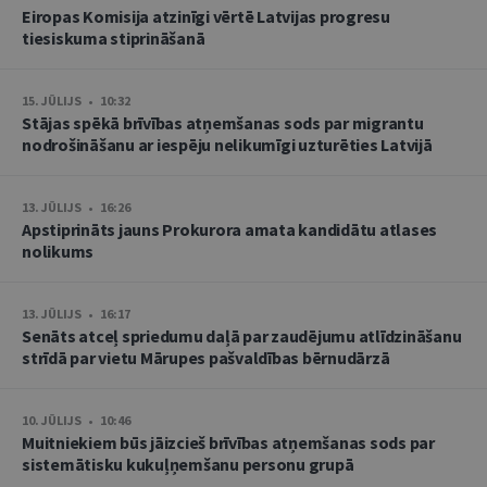
Eiropas Komisija atzinīgi vērtē Latvijas progresu
tiesiskuma stiprināšanā
15. JŪLIJS • 10:32
Stājas spēkā brīvības atņemšanas sods par migrantu
nodrošināšanu ar iespēju nelikumīgi uzturēties Latvijā
13. JŪLIJS • 16:26
Apstiprināts jauns Prokurora amata kandidātu atlases
nolikums
13. JŪLIJS • 16:17
Senāts atceļ spriedumu daļā par zaudējumu atlīdzināšanu
strīdā par vietu Mārupes pašvaldības bērnudārzā
10. JŪLIJS • 10:46
Muitniekiem būs jāizcieš brīvības atņemšanas sods par
sistemātisku kukuļņemšanu personu grupā