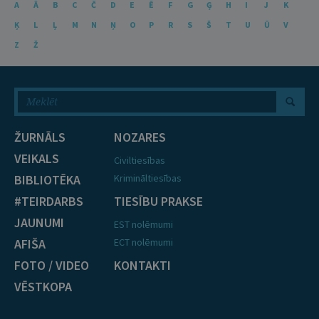
A
Ā
B
C
Č
D
E
Ē
F
G
Ģ
H
I
J
K
Ķ
L
Ļ
M
N
Ņ
O
P
R
S
Š
T
U
Ū
V
Z
Ž
ŽURNĀLS
NOZARES
VEIKALS
Civiltiesības
BIBLIOTĒKA
Krimināltiesības
#TEIRDARBS
TIESĪBU PRAKSE
JAUNUMI
EST nolēmumi
AFIŠA
ECT nolēmumi
FOTO / VIDEO
KONTAKTI
VĒSTKOPA