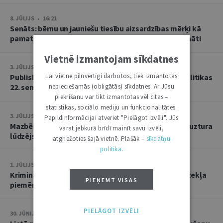
8. JŪLIJS • 16:21
Senāts: bērnu un jauniešu tiesību aizsardzības mērķi kā
pamatu atbrīvojumam no PVN nevar tulkot paplašināti
Vietnē izmantojam sīkdatnes
3. JŪLIJS • 18:23
Lai vietne pilnvērtīgi darbotos, tiek izmantotas
Publisko tiesību institūta konstitucionālās tiesībpolitikas
22. seminārs
nepieciešamās (obligātās) sīkdatnes. Ar Jūsu
piekrišanu var tikt izmantotas vēl citas –
statistikas, sociālo mediju un funkcionalitātes.
3. JŪLIJS • 14:45
Papildinformācijai atveriet "Pielāgot izvēli". Jūs
Mazbērniem nav pienākuma uzturēt vecvecākus, ja uztura
varat jebkurā brīdī mainīt savu izvēli,
lūdzējs nav par viņiem rūpējies
atgriežoties šajā vietnē. Plašāk –
sīkdatņu
politikā
.
1. JŪLIJS • 17:38
Kriminālsoda un medicīniska rakstura piespiedu līdzekļa
PIEŅEMT VISAS
piemērošana savstarpēji viens otru neizslēdz
PIELĀGOT IZVĒLI
30. JŪNIJS • 14:58