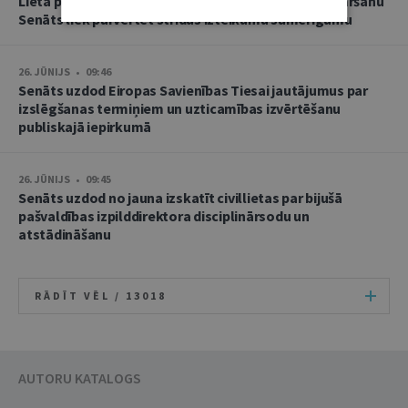
Lietā par namu pārvaldnieces goda un cieņas aizskaršanu
Senāts liek pārvērtēt strīdus izteikumu samērīgumu
26. JŪNIJS • 09:46
Senāts uzdod Eiropas Savienības Tiesai jautājumus par
izslēgšanas termiņiem un uzticamības izvērtēšanu
publiskajā iepirkumā
26. JŪNIJS • 09:45
Senāts uzdod no jauna izskatīt civillietas par bijušā
pašvaldības izpilddirektora disciplinārsodu un
atstādināšanu
RĀDĪT VĒL /
13018
AUTORU KATALOGS