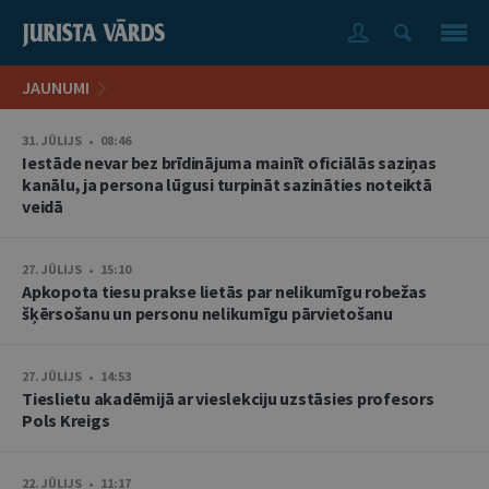
JAUNUMI
31. JŪLIJS • 08:46
Iestāde nevar bez brīdinājuma mainīt oficiālās saziņas
kanālu, ja persona lūgusi turpināt sazināties noteiktā
veidā
27. JŪLIJS • 15:10
Apkopota tiesu prakse lietās par nelikumīgu robežas
šķērsošanu un personu nelikumīgu pārvietošanu
27. JŪLIJS • 14:53
Tieslietu akadēmijā ar vieslekciju uzstāsies profesors
Pols Kreigs
22. JŪLIJS • 11:17