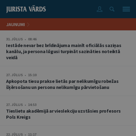
JAUNUMI
31. JŪLIJS • 08:46
Iestāde nevar bez brīdinājuma mainīt oficiālās saziņas
kanālu, ja persona lūgusi turpināt sazināties noteiktā
veidā
27. JŪLIJS • 15:10
Apkopota tiesu prakse lietās par nelikumīgu robežas
šķērsošanu un personu nelikumīgu pārvietošanu
27. JŪLIJS • 14:53
Tieslietu akadēmijā ar vieslekciju uzstāsies profesors
Pols Kreigs
22. JŪLIJS • 11:17