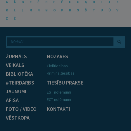
A
Ā
B
C
Č
D
E
Ē
F
G
Ģ
H
I
J
K
Ķ
L
Ļ
M
N
Ņ
O
P
R
S
Š
T
U
Ū
V
Z
Ž
ŽURNĀLS
NOZARES
VEIKALS
Civiltiesības
BIBLIOTĒKA
Krimināltiesības
#TEIRDARBS
TIESĪBU PRAKSE
JAUNUMI
EST nolēmumi
AFIŠA
ECT nolēmumi
FOTO / VIDEO
KONTAKTI
VĒSTKOPA