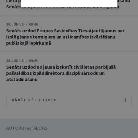
Lietā par namu pārvaldnieces goda un cieņas aizskaršanu
Senāts liek pārvērtēt strīdus izteikumu samērīgumu
26. JŪNIJS • 09:46
Senāts uzdod Eiropas Savienības Tiesai jautājumus par
izslēgšanas termiņiem un uzticamības izvērtēšanu
publiskajā iepirkumā
26. JŪNIJS • 09:45
Senāts uzdod no jauna izskatīt civillietas par bijušā
pašvaldības izpilddirektora disciplinārsodu un
atstādināšanu
RĀDĪT VĒL /
13018
AUTORU KATALOGS