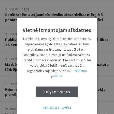
8. JŪLIJS • 16:21
Senāts: bērnu un jauniešu tiesību aizsardzības mērķi kā
pamatu atbrīvojumam no PVN nevar tulkot paplašināti
Vietnē izmantojam sīkdatnes
3. JŪLIJS • 18:23
Lai vietne pilnvērtīgi darbotos, tiek izmantotas
Publisko tiesību institūta konstitucionālās tiesībpolitikas
22. seminārs
nepieciešamās (obligātās) sīkdatnes. Ar Jūsu
piekrišanu var tikt izmantotas vēl citas –
statistikas, sociālo mediju un funkcionalitātes.
3. JŪLIJS • 14:45
Papildinformācijai atveriet "Pielāgot izvēli". Jūs
Mazbērniem nav pienākuma uzturēt vecvecākus, ja uztura
varat jebkurā brīdī mainīt savu izvēli,
lūdzējs nav par viņiem rūpējies
atgriežoties šajā vietnē. Plašāk –
sīkdatņu
politikā
.
1. JŪLIJS • 17:38
Kriminālsoda un medicīniska rakstura piespiedu līdzekļa
PIEŅEMT VISAS
piemērošana savstarpēji viens otru neizslēdz
PIELĀGOT IZVĒLI
30. JŪNIJS • 14:58