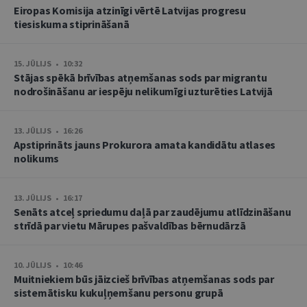
Eiropas Komisija atzinīgi vērtē Latvijas progresu
tiesiskuma stiprināšanā
15. JŪLIJS • 10:32
Stājas spēkā brīvības atņemšanas sods par migrantu
nodrošināšanu ar iespēju nelikumīgi uzturēties Latvijā
13. JŪLIJS • 16:26
Apstiprināts jauns Prokurora amata kandidātu atlases
nolikums
13. JŪLIJS • 16:17
Senāts atceļ spriedumu daļā par zaudējumu atlīdzināšanu
strīdā par vietu Mārupes pašvaldības bērnudārzā
10. JŪLIJS • 10:46
Muitniekiem būs jāizcieš brīvības atņemšanas sods par
sistemātisku kukuļņemšanu personu grupā