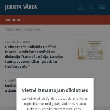
JAUNUMI
TIESU NAMU AĢENTŪRA
19. MARTS • 09:32
Grāmatas “Publiskās tiesības.
Ievads” atvēršanas svētki un
diskusija “Latviešu nācija, Latvijas
tauta, suverenitāte – publisko
tiesību avots”
3. JANVĀRIS • 18:35
Iznācis grāmatas par cilvēktiesībām
Vietnē izmantojam sīkdatnes
atjaunotais izdevums
Lai vietne pilnvērtīgi darbotos, tiek izmantotas
nepieciešamās (obligātās) sīkdatnes. Ar Jūsu
piekrišanu var tikt izmantotas vēl citas –