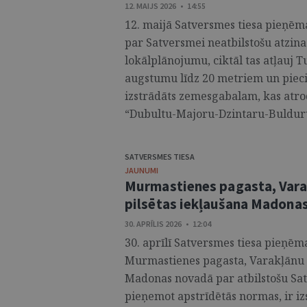
12. MAIJS 2026 • 14:55
12. maijā Satversmes tiesa pieņēma
par Satversmei neatbilstošu atzina
lokālplānojumu, ciktāl tas atļauj 
augstumu līdz 20 metriem un piec
izstrādāts zemesgabalam, kas atro
“Dubultu-Majoru-Dzintaru-Bulduru-
SATVERSMES TIESA
JAUNUMI
Murmastienes pagasta, Vara
pilsētas iekļaušana Madonas
30. APRĪLIS 2026 • 12:04
30. aprīlī Satversmes tiesa pieņēma
Murmastienes pagasta, Varakļānu 
Madonas novadā par atbilstošu Satv
pieņemot apstrīdētās normas, ir izs