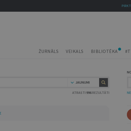
PIRKT
ŽURNĀLS
VEIKALS
BIBLIOTĒKA
#T
N
JAUNUMI
ATRASTI
996
REZULTĀTI
NE