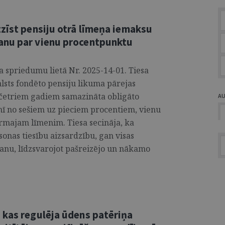
zīst pensiju otrā līmeņa iemaksu
anu par vienu procentpunktu
a spriedumu lietā Nr. 2025-14-01. Tiesa
alsts fondēto pensiju likuma pārejas
 četriem gadiem samazināta obligāto
A
nī no sešiem uz pieciem procentiem, vienu
rmajam līmenim. Tiesa secināja, ka
onas tiesību aizsardzību, gan visas
šanu, līdzsvarojot pašreizējo un nākamo
 kas regulēja ūdens patēriņa