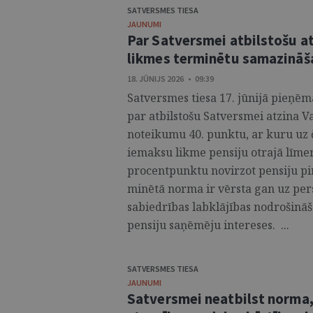
SATVERSMES TIESA
JAUNUMI
Par Satversmei atbilstošu at
likmes terminētu samazināš
18. JŪNIJS 2026 • 09:39
Satversmes tiesa 17. jūnijā pieņēm
par atbilstošu Satversmei atzina V
noteikumu 40. punktu, ar kuru uz
iemaksu likme pensiju otrajā līme
procentpunktu novirzot pensiju pi
minētā norma ir vērsta gan uz pers
sabiedrības labklājības nodrošinā
pensiju saņēmēju intereses. ...
SATVERSMES TIESA
JAUNUMI
Satversmei neatbilst norma,