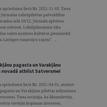
 spriedumu lietā Nr. 2025-11-03. Tiesa
 Jūrmalas valstspilsētas pašvaldības
Turaidas ielā 10/12, Jūrmalā apbūves
iem stāviem. Lokālplānojums tika
das valsts nozīmes kultūras piemineklī
Lielupes vasarnīcu rajoni”. ...
kļānu pagasta un Varakļānu
 novadā atbilst Satversmei
 spriedumu lietā Nr. 2025-04-01, atzīstot
pagasta un Varakļānu pilsētas iekļaušanu
ersmei. Tiesa secināja, ka likumdevējs,
vēris vietējās kopienas intereses,