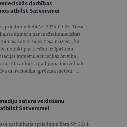
mnieciskās darbības
os atbilst Satversmei
a spriedumu lietā Nr. 2025-09-03. Tiesa
atbalsta apmēru par mežsaimnieciskās
gumos. Satversmes tiesa uzsvēra, ka
ība noteikt par tiesību uz īpašumu
ācijas apmēru. Arī rīcības brīvība
 saistīta ar katra gadījuma individuālu
tīva un racionāla aprēķina metodi. ...
 mediju satura veidošanu
atbilst Satversmei
esa pasludināja spriedumu lietā Nr. 2024-