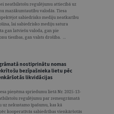
ei neatbilstošu regulējumu attiecībā uz
anu mazākumtautību valodās. Tiesa
espektējot sabiedrisko mediju neatkarību
ošina, lai sabiedrisko mediju satura
ta gan latviešu valoda, gan pie
 tiesības, gan valsts drošība. ...
grāmatā nostiprinātu nomas
ekrītošu bezīpašnieka lietu pēc
nkāršotās likvidācijas
iesa pieņēma spriedumu lietā Nr. 2025-13-
eatbilstošu regulējumu par zemesgrāmatā
nu uz nekustamo īpašumu, kas kā
j pēc kooperatīvās sabiedrības vienkāršotās