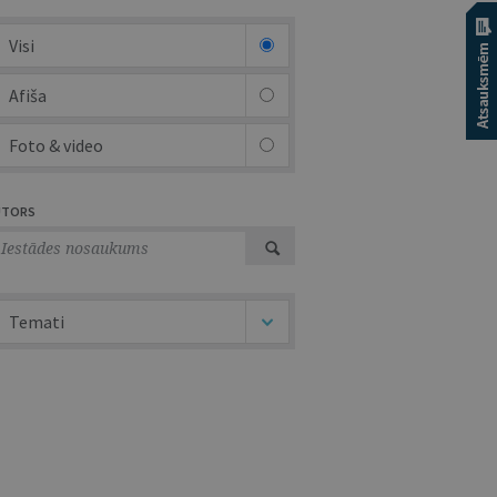
Visi
Afiša
Foto & video
UTORS
Temati