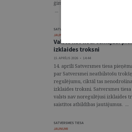
ģimenēm, lai veicinātu to piekļuvi a
...
SATVERSMES TIESA
JAUNUMI
Valsts nav nodrošinājusi pi
izklaides troksni
15. APRĪLIS 2026 • 14:44
14. aprīlī Satversmes tiesa pieņēma
par Satversmei neatbilstošu trokš
regulējumu, ciktāl tas nenodrošin
izklaides troksni. Satversmes ties
valsts nav noregulējusi izklaides t
saistītos atbildības jautājumus. ...
SATVERSMES TIESA
JAUNUMI