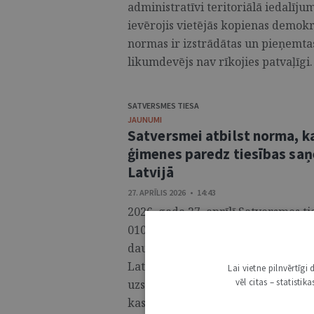
administratīvi teritoriālā iedalīj
ievērojis vietējās kopienas demokrā
normas ir izstrādātas un pieņemta
likumdevējs nav rīkojies patvaļīgi. 
SATVERSMES TIESA
JAUNUMI
Satversmei atbilst norma, 
ģimenes paredz tiesības saņ
Latvijā
27. APRĪLIS 2026 • 14:43
2026. gada 27. aprīlī Satversmes t
0106, atzīstot par Satversmei atbi
daudzbērnu ģimenes paredz tiesība
Latvijas augstākās izglītības iestād
Lai vietne pilnvērtīg
vēl citas – statisti
uzskatāma par likumdevēja rīcības 
kas vērsta uz papildus atbalsta s