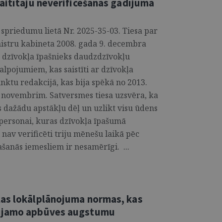
aitītāju neverificēšanas gadījumā
 spriedumu lietā Nr. 2025-35-03. Tiesa par
nistru kabineta 2008. gada 9. decembra
 dzīvokļa īpašnieks daudzdzīvokļu
lpojumiem, kas saistīti ar dzīvokļa
nktu redakcijā, kas bija spēkā no 2013.
. novembrim. Satversmes tiesa uzsvēra, ka
s dažādu apstākļu dēļ un uzlikt visu ūdens
 personai, kuras dzīvokļa īpašumā
i nav verificēti triju mēnešu laikā pēc
ašanās iemesliem ir nesamērīgi. ...
las lokālplānojuma normas, kas
aujamo apbūves augstumu