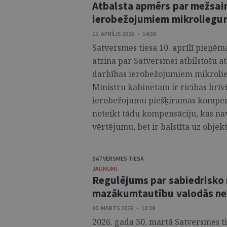
Atbalsta apmērs par mežsai
ierobežojumiem mikroliegum
15. APRĪLIS 2026 • 14:36
Satversmes tiesa 10. aprīlī pieņēm
atzina par Satversmei atbilstošu 
darbības ierobežojumiem mikrolie
Ministru kabinetam ir rīcības brīv
ierobežojumu piešķiramās kompens
noteikt tādu kompensāciju, kas nav
vērtējumu, bet ir balstīta uz objek
SATVERSMES TIESA
JAUNUMI
Regulējums par sabiedrisko
mazākumtautību valodās ne
30. MARTS 2026 • 13:38
2026. gada 30. martā Satversmes ti