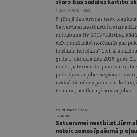
starpības sadales kārtību sk
9. JŪNIJS 2026 • 13:31
9. jūnijā Satversmes tiesa pieņēma
Satversmei neatbilstošu atzina Mi
noteikumu Nr. 1013 “Kārtība, kādā
dzīvojamā mājā norēķinās par paka
īpašuma lietošanu” 19.1 4. apakšpu
gada 1. oktobra līdz 2019. gada 21
ūdens patēriņa starpība var rastie
patēriņa starpības segšanas nastu
uzstādītie ūdens patēriņa skaitītāj
termiņa, neatkarīgi no starpības r
SATVERSMES TIESA
JAUNUMI
Satversmei neatbilst Jūrma
noteic zemes īpašumā pieļ