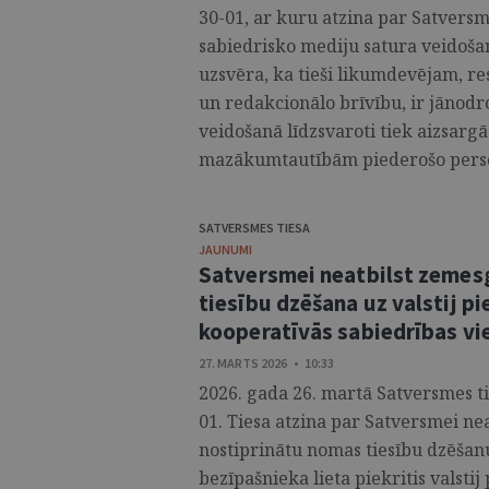
30-01, ar kuru atzina par Satversm
sabiedrisko mediju satura veidoš
uzsvēra, ka tieši likumdevējam, r
un redakcionālo brīvību, ir jānodr
veidošanā līdzsvaroti tiek aizsargā
mazākumtautībām piederošo personu
SATVERSMES TIESA
JAUNUMI
Satversmei neatbilst zemes
tiesību dzēšana uz valstij pi
kooperatīvās sabiedrības vie
27. MARTS 2026 • 10:33
2026. gada 26. martā Satversmes t
01. Tiesa atzina par Satversmei n
nostiprinātu nomas tiesību dzēša
bezīpašnieka lieta piekritis valsti