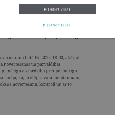
ugstākās izglītības ieguvei tieši Latvijā.
PIEŅEMT VISAS
PIELĀGOT IZVĒLI
enācīgu aizsardzību pret pārmērīgu
 spriedumu lietā Nr. 2025-18-03, atzīstot
ņa novērtēšanas un pārvaldības
a pienācīgu aizsardzību pret pārmērīgu
a secināja, ka, pretēji savam pienākumam,
rokšņa novērtēšanu, kontroli un ar to