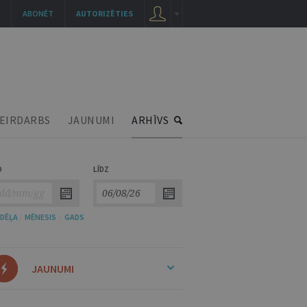
ABONĒT
AUTORIZĒTIES
EIRDARBS
JAUNUMI
ARHĪVS
O
LĪDZ
DĒĻA
/
MĒNESIS
/
GADS
JAUNUMI