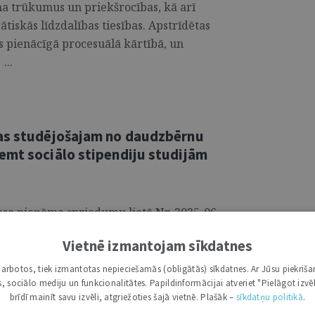
uma trūkumus un priekšrocības, kā arī
tiskās līdzdalības tiesības. Apstrīdētas
s pienācīgā procesuālā kārtībā, un
...
kas studējošajam no daudzbērnu
emt sociālo stipendiju studijām
iesa pieņēma spriedumu lietā Nr. 2025-06-
lstošu normu, kas studējošajam no
Vietnē izmantojam sīkdatnes
s saņemt sociālo stipendiju studijām
ēs. Tiesa uzsvēra, ka sociālā stipendija ir
i darbotos, tiek izmantotas nepieciešamās (obligātās) sīkdatnes. Ar Jūsu piekriša
kas, sociālo mediju un funkcionalitātes. Papildinformācijai atveriet "Pielāgot izvēl
brīvības ietvaros piešķirtu privilēģiju,
brīdī mainīt savu izvēli, atgriežoties šajā vietnē. Plašāk –
sīkdatņu politikā
.
niegšanu studējošajiem no daudzbērnu