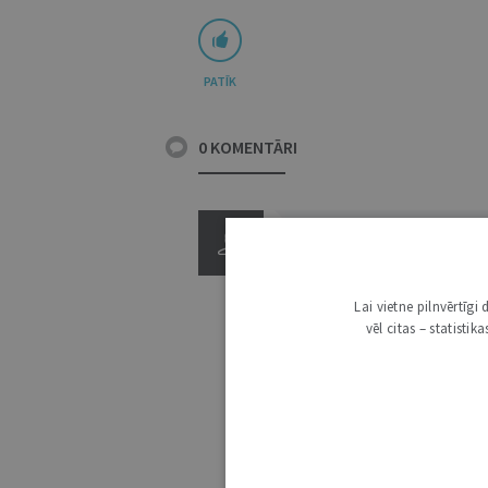
PATĪK
0 KOMENTĀRI
Lai vietne pilnvērtīg
vēl citas – statisti
3000
IE