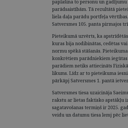
paplašina to personu un gadījumu l
parādsaistībām. Tā rezultātā piet
liela daļa parādu portfeļa vērtības
Satversmes 105. panta pirmajos trī
Pieteikumā uzvērts, ka apstrīdētās
kuras bija nodibinātas, cedētas vai
normu spēkā stāšanās. Pieteikuma i
konkrētiem parādniekiem iegūtas p
parādiem netiks attiecināts Fizis
likums. Līdz ar to pieteikuma iesn
pārkāpj Satversmes 1. pantā ietver
Satversmes tiesa uzaicināja Saeimu
rakstu ar lietas faktisko apstākļu 
sagatavošanas termiņš ir 2025. gad
veidu un datumu tiesa lemj pēc lie