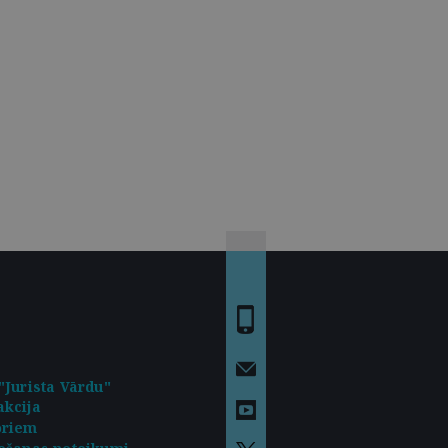
"Jurista Vārdu"
kcija
oriem