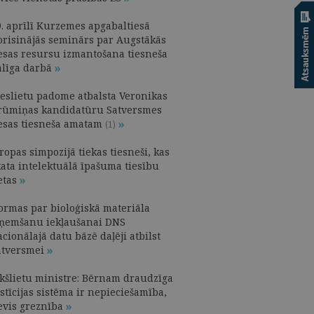
9. aprīlī Kurzemes apgabaltiesā
orisinājās seminārs par Augstākās
iesas resursu izmantošana tiesneša
alīga darbā
ieslietu padome atbalsta Veronikas
rūmiņas kandidatūru Satversmes
iesas tiesneša amatam
(1)
ropas simpozijā tiekas tiesneši, kas
kata intelektuālā īpašuma tiesību
etas
ormas par bioloģiskā materiāla
zņemšanu iekļaušanai DNS
cionālajā datu bāzē daļēji atbilst
atversmei
ekšlietu ministre: Bērnam draudzīga
stīcijas sistēma ir nepieciešamība,
evis greznība