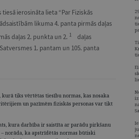
 tiesā ierosināta lieta “Par Fiziskās
2
n
ādsaistībām likuma 4. panta pirmās daļas
t
p
1
rmās daļas 2. punkta un 2.
daļas
T
s Satversmes 1. pantam un 105. panta
K
t
Ei
s
li
N
a, kurā tiks vērtētas tiesību normas, kas nosaka
i
tērijiem un pazīmēm fiziskās personas var tikt
na
S
I
s, kura darbība ir saistīta ar parādu pirkšanu
ju
 – norāda, ka apstrīdētās normas būtiski
n