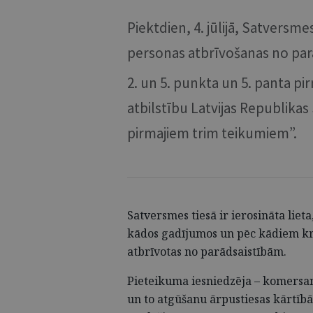
Piektdien, 4. jūlijā, Satversmes
personas atbrīvošanas no par
2. un 5. punkta un 5. panta pi
atbilstību Latvijas Republika
pirmajiem trim teikumiem”.
Satversmes tiesā ir ierosināta liet
kādos gadījumos un pēc kādiem kri
atbrīvotas no parādsaistībām.
Pieteikuma iesniedzēja – komersant
un to atgūšanu ārpustiesas kārtībā