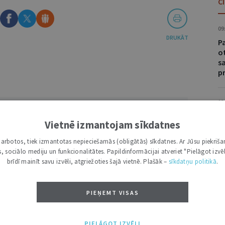
C
09
DRUKĀT
Pa
o
s
p
13
VĀRDS
S
Vietnē izmantojam sīkdatnes
r
sa
i darbotos, tiek izmantotas nepieciešamās (obligātās) sīkdatnes. Ar Jūsu piekriša
n
kas, sociālo mediju un funkcionalitātes. Papildinformācijai atveriet "Pielāgot izvēl
brīdī mainīt savu izvēli, atgriežoties šajā vietnē. Plašāk –
sīkdatņu politikā
.
14
S
PIEŅEMT VISAS
l
z
NĀKT:
PIEVIENOT
a
PIELĀGOT IZVĒLI