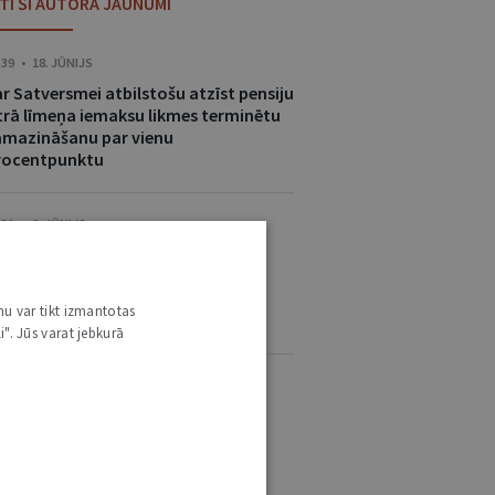
ITI ŠĪ AUTORA JAUNUMI
:39 • 18. JŪNIJS
r Satversmei atbilstošu atzīst pensiju
trā līmeņa iemaksu likmes terminētu
amazināšanu par vienu
rocentpunktu
:31 • 9. JŪNIJS
atversmei neatbilst norma, kas
egulēja ūdens patēriņa starpības
dales kārtību skaitītāju
nu var tikt izmantotas
everificēšanas gadījumā
i". Jūs varat jebkurā
:55 • 12. MAIJS
atversmei neatbilst Jūrmalas
okālplānojuma normas, kas noteic
emes īpašumā pieļaujamo apbūves
ugstumu