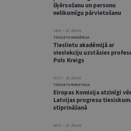
šķērsošanu un personu
nelikumīgu pārvietošanu
14:53 • 27. JŪLIJS
TIESLIETU AKADĒMIJA
Tieslietu akadēmijā ar
vieslekciju uzstāsies profes
Pols Kreigs
11:17 • 22. JŪLIJS
TIESLIETU MINISTRIJA
Eiropas Komisija atzinīgi vē
Latvijas progresu tiesiskum
stiprināšanā
10:32 • 15. JŪLIJS