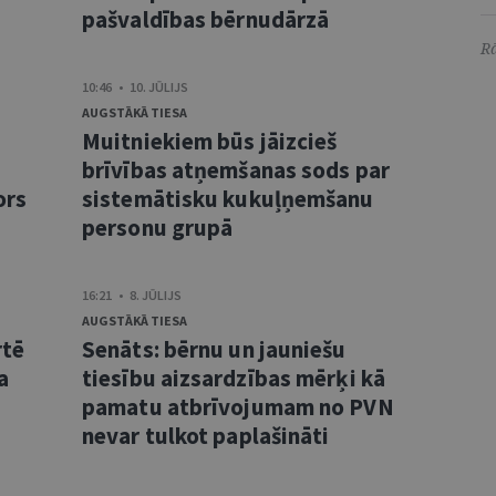
pašvaldības bērnudārzā
Rā
10:46 • 10. JŪLIJS
AUGSTĀKĀ TIESA
Muitniekiem būs jāizcieš
brīvības atņemšanas sods par
ors
sistemātisku kukuļņemšanu
personu grupā
16:21 • 8. JŪLIJS
AUGSTĀKĀ TIESA
rtē
Senāts: bērnu un jauniešu
a
tiesību aizsardzības mērķi kā
pamatu atbrīvojumam no PVN
nevar tulkot paplašināti