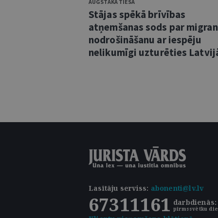
AUGSTĀKĀ TIESA
Stājas spēkā brīvības
atņemšanas sods par migra
nodrošināšanu ar iespēju
nelikumīgi uzturēties Latvij
Lasītāju serviss
:
abonenti@lv.lv
67311161
darbdienās: 
pirmssvētku die