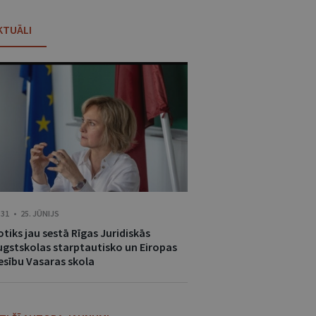
KTUĀLI
:31 • 25. JŪNIJS
tiks jau sestā Rīgas Juridiskās
ugstskolas starptautisko un Eiropas
iesību Vasaras skola