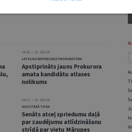
I
16:26 • 13. JŪLIJS
LATVIJAS REPUBLIKAS PROKURATŪRA
ma
Apstiprināts jauns Prokurora
A
lu,
amata kandidātu atlases
nolikums
Ti
S
S
16:17 • 13. JŪLIJS
AUGSTĀKĀ TIESA
Ju
Senāts atceļ spriedumu daļā
Ie
s
par zaudējumu atlīdzināšanu
Va
strīdā par vietu Mārupes