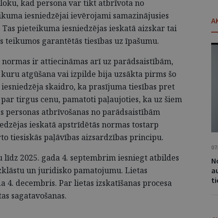
oku, kad persona var tikt atbrīvota no
eikuma iesniedzējai ievērojami samazinājusies
A
. Tas pieteikuma iesniedzējas ieskatā aizskar tai
s teikumos garantētās tiesības uz īpašumu.
 normas ir attiecināmas arī uz parādsaistībām,
 kuru atgūšana vai izpilde bija uzsākta pirms šo
esniedzēja skaidro, ka prasījuma tiesības pret
ar tirgus cenu, pamatoti paļaujoties, ka uz šiem
kās personas atbrīvošanas no parādsaistībām
iedzējas ieskatā apstrīdētās normas tostarp
to tiesiskās paļāvības aizsardzības principu.
07
 līdz 2025. gada 4. septembrim iesniegt atbildes
No
izklāstu un juridisko pamatojumu. Lietas
a
t
a 4. decembris. Par lietas izskatīšanas procesa
tas sagatavošanas.