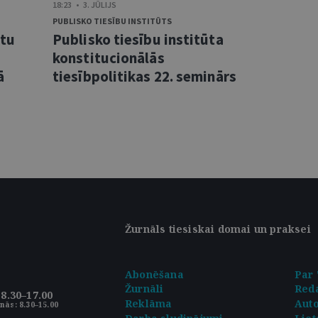
18:23 • 3. JŪLIJS
PUBLISKO TIESĪBU INSTITŪTS
ntu
Publisko tiesību institūta
konstitucionālās
ā
tiesībpolitikas 22. seminārs
Žurnāls tiesiskai domai un praksei
Abonēšana
Par 
Žurnāli
Reda
8.30–17.00
Reklāma
Aut
nās: 8.30–15.00