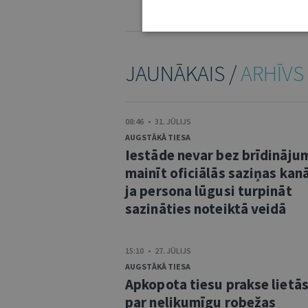
KOMENTĒŠANAS NOTEIKUMI
JAUNĀKAIS /
ARHĪVS
08:46 • 31. JŪLIJS
AUGSTĀKĀ TIESA
Iestāde nevar bez brīdināju
mainīt oficiālās saziņas kanā
ja persona lūgusi turpināt
sazināties noteiktā veidā
15:10 • 27. JŪLIJS
AUGSTĀKĀ TIESA
Apkopota tiesu prakse lietā
par nelikumīgu robežas