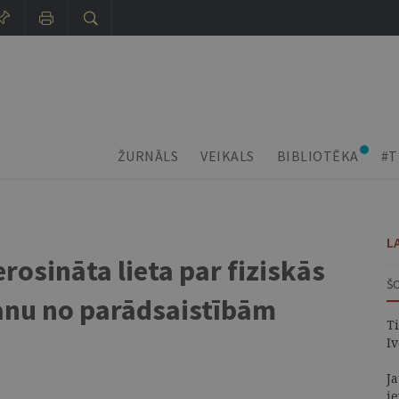
ŽURNĀLS
VEIKALS
BIBLIOTĒKA
#T
L
rosināta lieta par fiziskās
Š
anu no parādsaistībām
Ti
I
J
i