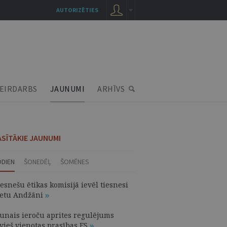
AUTORIZĒTIES
EIRDARBS
JAUNUMI
ARHĪVS
ASĪTĀKIE JAUNUMI
ODIEN
ŠONEDĒĻ
ŠOMĒNES
esnešu ētikas komisijā ievēl tiesnesi
vetu Andžāni
aunais ieroču aprites regulējums
evieš vienotas prasības ES