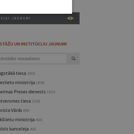
VISI JAUNUMI
ESTĀŽU UN INSTITŪCIJU JAUNUMI
ugstākā tiesa
2655
eslietu ministrija
1896
aeimas Preses dienests
1629
atversmes tiesa
1026
rista Vārds
666
kšlietu ministrija
404
lsts kanceleja
400