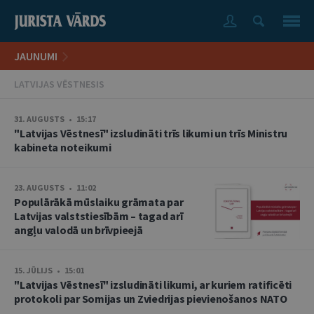
JAUNUMI
LATVIJAS VĒSTNESIS
31. AUGUSTS • 15:17
"Latvijas Vēstnesī" izsludināti trīs likumi un trīs Ministru
kabineta noteikumi
23. AUGUSTS • 11:02
Populārākā mūslaiku grāmata par
Latvijas valststiesībām – tagad arī
angļu valodā un brīvpieejā
15. JŪLIJS • 15:01
"Latvijas Vēstnesī" izsludināti likumi, ar kuriem ratificēti
protokoli par Somijas un Zviedrijas pievienošanos NATO