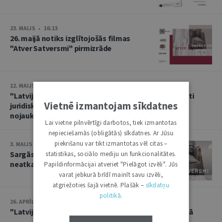
23. MAIJS • 16:13
26. maijā notiks izglītojošās filmas
"Atver Satversmi" pirmizrāde
12. MAIJS • 17:34
"Latvijas Vēstnesī" izsludināts likums, ar kuru atcelti
Vietnē izmantojam sīkdatnes
juridiskie šķēršļi Uzvaras parkā esošā pieminekļa
nojaukšanai
Lai vietne pilnvērtīgi darbotos, tiek izmantotas
nepieciešamās (obligātās) sīkdatnes. Ar Jūsu
piekrišanu var tikt izmantotas vēl citas –
3. MAIJS • 09:50
Sargāsim Satversmi un mūsu
statistikas, sociālo mediju un funkcionalitātes.
neatkarīgo un demokrātisko valsti!
Papildinformācijai atveriet "Pielāgot izvēli". Jūs
varat jebkurā brīdī mainīt savu izvēli,
atgriežoties šajā vietnē. Plašāk –
sīkdatņu
politikā
.
26. APRĪLIS • 15:53
"Latvijas Vēstnesī" izsludina grozījumus Ostu likumā