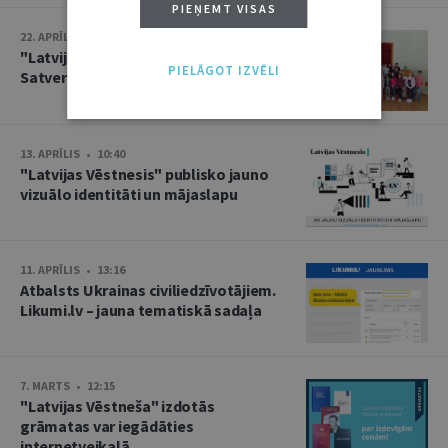
PIEŅEMT VISAS
22. APRĪLIS • 17:22
"Latvijas Vēstneša" darbinieki –
PIELĀGOT IZVĒLI
Satversmes vēstneši trīs skolās
13. APRĪLIS • 10:40
"Latvijas Vēstnesis" publisko jauno
vizuālo identitāti un mājaslapu
11. APRĪLIS • 13:16
Atbalsts Ukrainas civiliedzīvotājiem.
Likumi.lv – jauna tematiskā sadaļa
7. MARTS • 12:15
"Latvijas Vēstneša" izdotās
grāmatas var iegādāties
internetveikalā