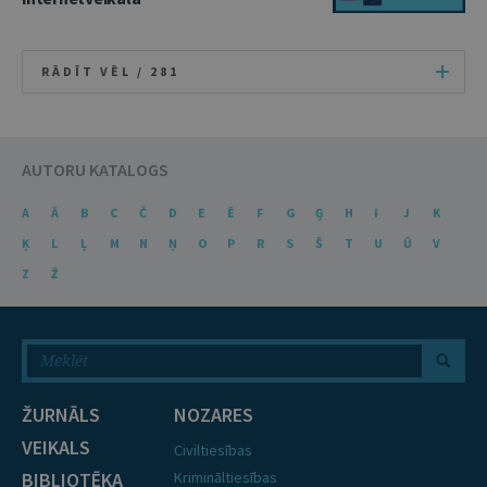
RĀDĪT VĒL /
281
AUTORU KATALOGS
A
Ā
B
C
Č
D
E
Ē
F
G
Ģ
H
I
J
K
Ķ
L
Ļ
M
N
Ņ
O
P
R
S
Š
T
U
Ū
V
Z
Ž
ŽURNĀLS
NOZARES
VEIKALS
Civiltiesības
BIBLIOTĒKA
Krimināltiesības