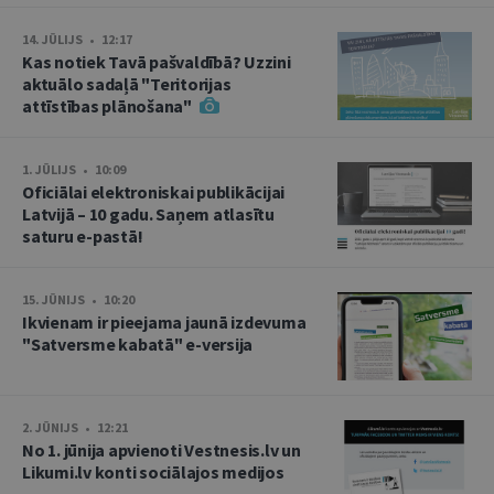
14. JŪLIJS • 12:17
Kas notiek Tavā pašvaldībā? Uzzini
aktuālo sadaļā "Teritorijas
attīstības plānošana"
1. JŪLIJS • 10:09
Oficiālai elektroniskai publikācijai
Latvijā – 10 gadu. Saņem atlasītu
saturu e-pastā!
15. JŪNIJS • 10:20
Ikvienam ir pieejama jaunā izdevuma
"Satversme kabatā" e-versija
2. JŪNIJS • 12:21
No 1. jūnija apvienoti Vestnesis.lv un
Likumi.lv konti sociālajos medijos