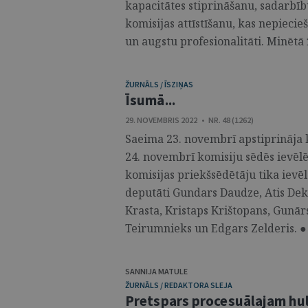
kapacitātes stiprināšanu, sadarbīb
komisijas attīstīšanu, kas nepieci
un augstu profesionalitāti. Minētā ī
ŽURNĀLS / ĪSZIŅAS
Īsumā...
29. NOVEMBRIS 2022 • NR. 48 (1262)
Saeima 23. novembrī apstiprināja k
24. novembrī komisiju sēdēs ievēlē
komisijas priekšsēdētāju tika ievēl
deputāti Gundars Daudze, Atis Deks
Krasta, Kristaps Krištopans, Gunār
Teirumnieks un Edgars Zelderis. ● 
SANNIJA MATULE
ŽURNĀLS / REDAKTORA SLEJA
Pretspars procesuālajam h