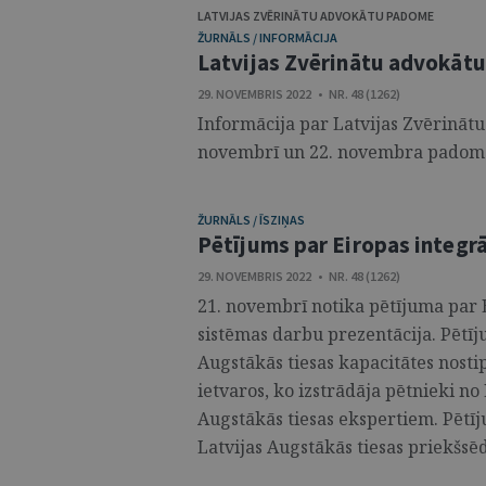
LATVIJAS ZVĒRINĀTU ADVOKĀTU PADOME
ŽURNĀLS / INFORMĀCIJA
Latvijas Zvērinātu advokāt
29. NOVEMBRIS 2022 • NR. 48 (1262)
Informācija par Latvijas Zvērinā
novembrī un 22. novembra padome
ŽURNĀLS / ĪSZIŅAS
Pētījums par Eiropas integrā
29. NOVEMBRIS 2022 • NR. 48 (1262)
21. novembrī notika pētījuma par E
sistēmas darbu prezentācija. Pētīj
Augstākās tiesas kapacitātes nosti
ietvaros, ko izstrādāja pētnieki no
Augstākās tiesas ekspertiem. Pētīj
Latvijas Augstākās tiesas priekšsēdē