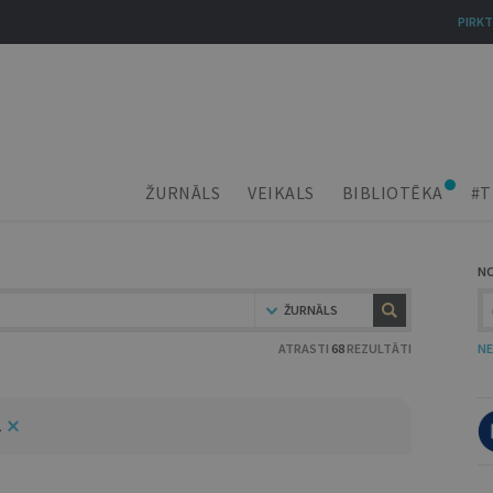
PIRKT
ŽURNĀLS
VEIKALS
BIBLIOTĒKA
#T
N
ŽURNĀLS
ATRASTI
68
REZULTĀTI
NE
2