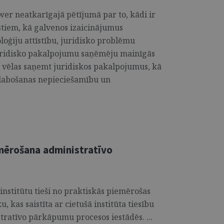
r neatkarīgajā pētījumā par to, kādi ir
istiem, kā galvenos izaicinājumus
loģiju attīstību, juridisko problēmu
uridisko pakalpojumu saņēmēju mainīgās
ņi vēlas saņemt juridiskos pakalpojumus, kā
uzlabošanas nepieciešamību un
mērošana administratīvo
 institūtu tieši no praktiskās piemērošas
 kas saistīta ar cietušā institūta tiesību
atīvo pārkāpumu procesos iestādēs. ...