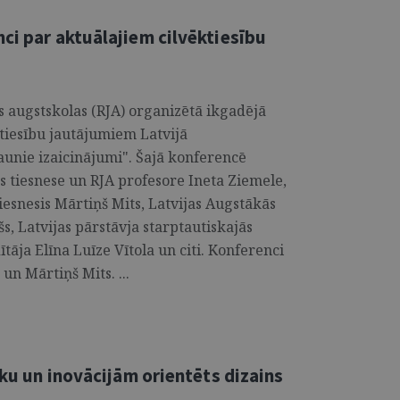
ci par aktuālajiem cilvēktiesību
s augstskolas (RJA) organizētā ikgadējā
tiesību jautājumiem Latvijā
jaunie izaicinājumi". Šajā konferencē
as tiesnese un RJA profesore Ineta Ziemele,
tiesnesis Mārtiņš Mits, Latvijas Augstākās
šs, Latvijas pārstāvja starptautiskajās
dītāja Elīna Luīze Vītola un citi. Konferenci
un Mārtiņš Mits. ...
ēku un inovācijām orientēts dizains