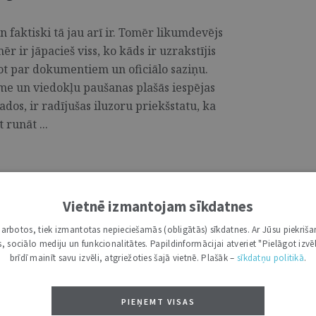
n faktiski tā jau arī ir. Tomēr likumdevējs
ēr ir jāpacieš viss, ko kāds ir uzrakstījis
ājot par dokumentiem un oficiālo saziņu.
e un viedokļu paušanas plašās iespējas
ados, ir radījušas iluzoru priekšstatu, ka
 runāt ...
lpojums, ko sniedz Tieslietu
Vietnē izmantojam sīkdatnes
i darbotos, tiek izmantotas nepieciešamās (obligātās) sīkdatnes. Ar Jūsu piekriša
kas, sociālo mediju un funkcionalitātes. Papildinformācijai atveriet "Pielāgot izvēl
priekšsēdētājs un līdz ar to arī Tieslietu
brīdī mainīt savu izvēli, atgriežoties šajā vietnē. Plašāk –
sīkdatņu politikā
.
gada jūnija. Tiesneša amatā viņš ir kopš
ās tiesas Civillietu departamentā, bet
PIEŅEMT VISAS
artamenta priekšsēdētāju. Bijis arī