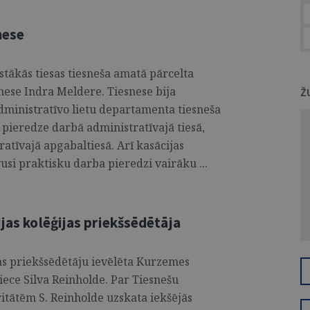
nese
ākās tiesas tiesneša amatā pārcelta
nese Indra Meldere. Tiesnese bija
Ž
dministratīvo lietu departamenta tiesneša
 pieredze darbā administratīvajā tiesā,
atīvajā apgabaltiesā. Arī kasācijas
usi praktisku darba pieredzi vairāku ...
ijas kolēģijas priekšsēdētāja
jas priekšsēdētāju ievēlēta Kurzemes
iece Silva Reinholde. Par Tiesnešu
ritātēm S. Reinholde uzskata iekšējās