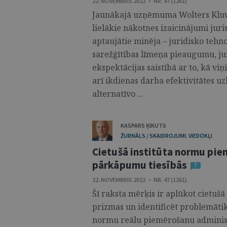
22. NOVEMBRIS 2022 • NR. 47 (1261)
Jaunākajā uzņēmuma Wolters Kluwe
lielākie nākotnes izaicinājumi jur
aptaujātie minēja – juridisko tehno
sarežģītības līmeņa pieaugumu, j
ekspektācijas saistībā ar to, kā vi
arī ikdienas darba efektivitātes 
alternatīvo ...
KASPARS ĶIKUTS
ŽURNĀLS / SKAIDROJUMI. VIEDOKĻI
Cietušā institūta normu pie
pārkāpumu tiesībās
7
22. NOVEMBRIS 2022 • NR. 47 (1261)
Šī raksta mērķis ir aplūkot cietušā
prizmas un identificēt problemātiku,
normu reālu piemērošanu administr