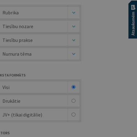
Rubrika
Tiesību nozare
Tiesību prakse
Numura tēma
KSTA FORMĀTS
Visi
Drukātie
JV+ (tikai digitālie)
UTORS