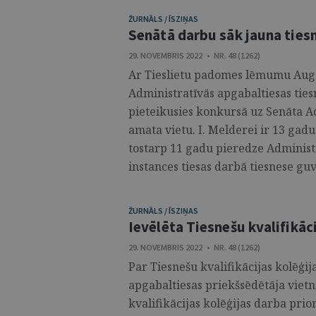
ŽURNĀLS / ĪSZIŅAS
Senātā darbu sāk jauna ties
29. NOVEMBRIS 2022 • NR. 48 (1262)
Ar Tieslietu padomes lēmumu Augst
Administratīvās apgabaltiesas ties
pieteikusies konkursā uz Senāta A
amata vietu. I. Melderei ir 13 gadu
tostarp 11 gadu pieredze Administr
instances tiesas darbā tiesnese guv
ŽURNĀLS / ĪSZIŅAS
Ievēlēta Tiesnešu kvalifikāc
29. NOVEMBRIS 2022 • NR. 48 (1262)
Par Tiesnešu kvalifikācijas kolēģi
apgabaltiesas priekšsēdētāja vietn
kvalifikācijas kolēģijas darba prio