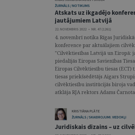
ŽURNĀLS / NOTIKUMS
Atskats uz ikgadējo konferen
jautājumiem Latvijā
22. NOVEMBRIS 2022 • NR. 47 (1261)
4. novembrī notika Rīgas Juridiskā
konference par aktuālajiem cilvēk
"Cilvēktiesības Latvijā un Eiropā: 
piedalījās Eiropas Savienības Ties
Eiropas Cilvēktiesību tiesas (ECT) 
tiesas priekšsēdētājs Aigars Strupi
cilvēktiesību institūcijās biroja va
atklāja RJA rektors Adams Čarnota 
KRISTIĀNA PLĀTE
ŽURNĀLS / SKAIDROJUMI. VIEDOKĻI
Juridiskais dizains – uz cilv