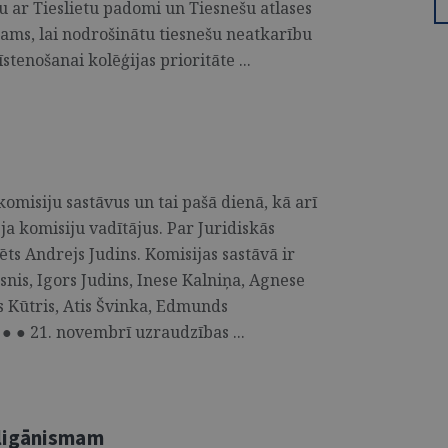
u ar Tieslietu padomi un Tiesnešu atlases
ešams, lai nodrošinātu tiesnešu neatkarību
stenošanai kolēģijas prioritāte ...
omisiju sastāvus un tai pašā dienā, kā arī
ja komisiju vadītājus. Par Juridiskās
ēts Andrejs Judins. Komisijas sastāvā ir
nis, Igors Judins, Inese Kalniņa, Agnese
s Kūtris, Atis Švinka, Edmunds
● ● 21. novembrī uzraudzības ...
uligānismam