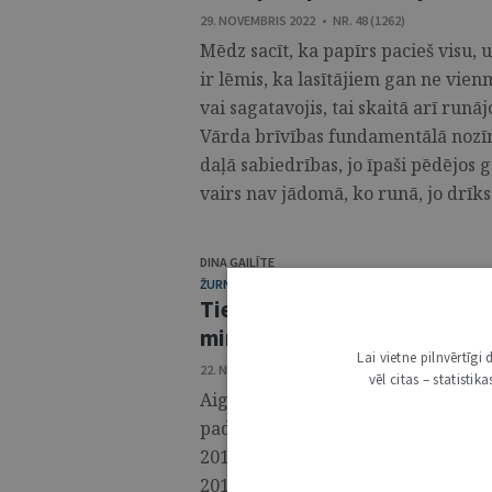
29. NOVEMBRIS 2022 • NR. 48 (1262)
Mēdz sacīt, ka papīrs pacieš visu, u
ir lēmis, ka lasītājiem gan ne vienm
vai sagatavojis, tai skaitā arī run
Vārda brīvības fundamentālā nozīm
daļā sabiedrības, jo īpaši pēdējos g
vairs nav jādomā, ko runā, jo drīkst
DINA GAILĪTE
ŽURNĀLS / INTERVIJA
Tiesu varu neapmierina paka
ministrija
Lai vietne pilnvērtīg
22. NOVEMBRIS 2022 • NR. 47 (1261)
vēl citas – statisti
Aigars Strupišs ir Augstākās tiesas 
padomes priekšsēdētājs kopš 2020. 
2014. gada, kad sāka darbu Augstāk
2018. gadā kļuva par Civillietu dep