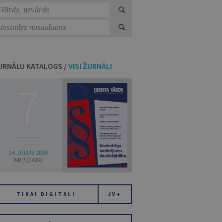
URNĀLU KATALOGS /
VISI ŽURNĀLI
7
14. JŪLIJS 2026
NR 7 (1425)
TIKAI DIGITĀLI
JV+