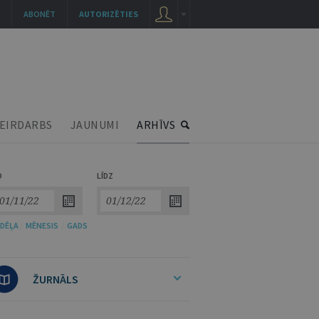
ABONĒT
AUTORIZĒTIES
EIRDARBS
JAUNUMI
ARHĪVS
O
LĪDZ
DĒĻA
/
MĒNESIS
/
GADS
ŽURNĀLS