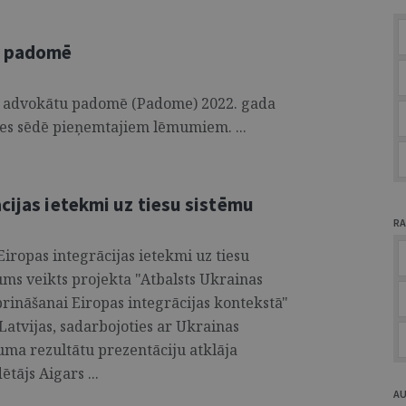
u padomē
tu advokātu padomē (Padome) 2022. gada
s sēdē pieņemtajiem lēmumiem. ...
cijas ietekmi uz tiesu sistēmu
RA
iropas integrācijas ietekmi uz tiesu
ums veikts projekta "Atbalsts Ukrainas
prināšanai Eiropas integrācijas kontekstā"
 Latvijas, sadarbojoties ar Ukrainas
uma rezultātu prezentāciju atklāja
tājs Aigars ...
A