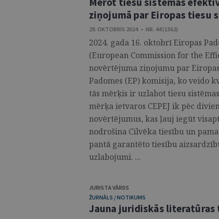
Mērot tiesu sistēmas efektiv
ziņojumā par Eiropas tiesu
29. OKTOBRIS 2024 • NR. 44 (1362)
2024. gada 16. oktobrī Eiropas Pad
(European Commission for the Effic
novērtējuma ziņojumu par Eiropas 
Padomes (EP) komisija, ko veido kva
tās mērķis ir uzlabot tiesu sistēmas
mērķa ietvaros CEPEJ ik pēc divie
novērtējumus, kas ļauj iegūt visapt
nodrošina Cilvēka tiesību un pamat
pantā garantēto tiesību aizsardzīb
uzlabojumi. ...
JURISTA VĀRDS
ŽURNĀLS / NOTIKUMS
Jauna juridiskās literatūras 