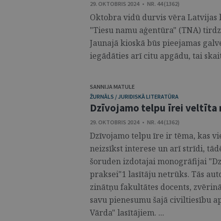
29. OKTOBRIS 2024 • NR. 44 (1362)
Oktobra vidū durvis vēra Latvijas l
"Tiesu namu aģentūra" (TNA) tirdzn
Jaunajā kioskā būs pieejamas galv
iegādāties arī citu apgādu, tai skai
SANNIJA MATULE
ŽURNĀLS / JURIDISKĀ LITERATŪRA
Dzīvojamo telpu īrei veltīta
29. OKTOBRIS 2024 • NR. 44 (1362)
Dzīvojamo telpu īre ir tēma, kas v
neizsīkst interese un arī strīdi, t
šoruden izdotajai monogrāfijai "Dzī
praksei"1 lasītāju netrūks. Tās aut
zinātņu fakultātes docents, zvērinā
savu pienesumu šajā civiltiesību ap
Vārda" lasītājiem. ...