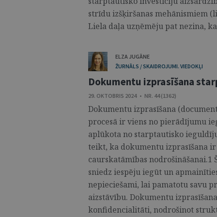
starptautisko investīciju aizsardzī
strīdu izšķiršanas mehānismiem (lie
Liela daļa uzņēmēju pat nezina, ka 
ELZA JUGĀNE
ŽURNĀLS / SKAIDROJUMI. VIEDOKĻI
Dokumentu izprasīšana starp
29. OKTOBRIS 2024 • NR. 44 (1362)
Dokumentu izprasīšana (document p
procesā ir viens no pierādījumu ie
aplūkota no starptautisko ieguldīj
teikt, ka dokumentu izprasīšana i
caurskatāmības nodrošināšanai.1 Š
sniedz iespēju iegūt un apmainīti
nepieciešami, lai pamatotu savu pr
aizstāvību. Dokumentu izprasīšana
konfidencialitāti, nodrošinot struk