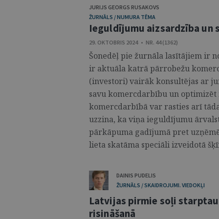
JURIJS GEORGS RUSAKOVS
ŽURNĀLS / NUMURA TĒMA
Ieguldījumu aizsardzība un s
29. OKTOBRIS 2024 • NR. 44 (1362)
Šonedēļ pie žurnāla lasītājiem ir 
ir aktuāla katrā pārrobežu komerc
(investori) vairāk konsultējas ar j
savu komercdarbību un optimizēt n
komercdarbībā var rasties arī tāda
uzzina, ka viņa ieguldījumu ārvals
pārkāpuma gadījumā pret uzņēmējva
lieta skatāma speciāli izveidotā šķīrē
DAINIS PUDELIS
ŽURNĀLS / SKAIDROJUMI. VIEDOKĻI
Latvijas pirmie soļi starpta
risināšanā