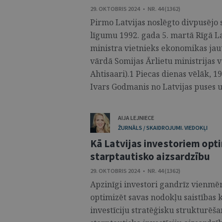
29. OKTOBRIS 2024 • NR. 44 (1362)
Pirmo Latvijas noslēgto divpusējo 
līgumu 1992. gada 5. martā Rīgā La
ministra vietnieks ekonomikas jaut
vārdā Somijas Ārlietu ministrijas v
Ahtisaari).1 Piecas dienas vēlāk, 1
Ivars Godmanis no Latvijas puses u
AIJA LEJNIECE
ŽURNĀLS / SKAIDROJUMI. VIEDOKĻI
Kā Latvijas investoriem opti
starptautisko aizsardzību
29. OKTOBRIS 2024 • NR. 44 (1362)
Apzinīgi investori gandrīz vienmēr
optimizēt savas nodokļu saistības 
investīciju stratēģisku strukturēš