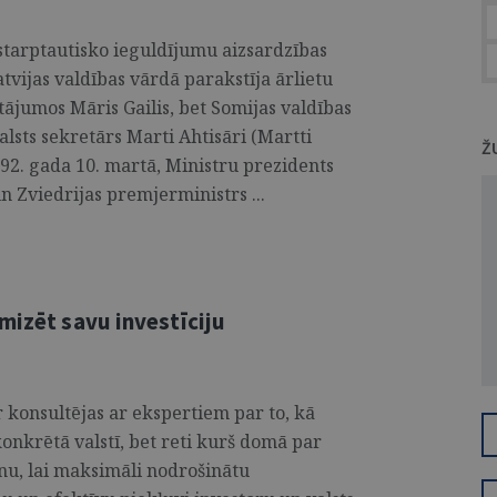
starptautisko ieguldījumu aizsardzības
tvijas valdības vārdā parakstīja ārlietu
ājumos Māris Gailis, bet Somijas valdības
alsts sekretārs Marti Ahtisāri (Martti
Ž
992. gada 10. martā, Ministru prezidents
n Zviedrijas premjerministrs ...
mizēt savu investīciju
 konsultējas ar ekspertiem par to, kā
konkrētā valstī, bet reti kurš domā par
anu, lai maksimāli nodrošinātu