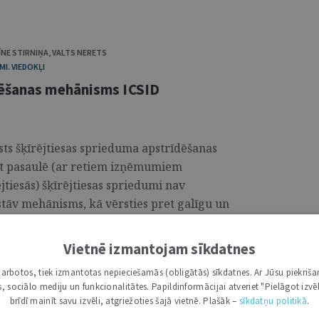
ĪNE STIRNIŅA
,
VALTS NERETS
I. VIEDOKĻI
lēšanas mehānisms ICSID
iests šķīrējtiesas sprieduma apstrīdēšanas
et pasaulē (ar retiem izņēmumiem
ējtiesās) šķīrējtiesas spriedumi nav
tāv mehānisms, kā vērsties pret galīgu un
tvijā šis mehānisms ir jaunievedums,
ties pret galīgu un spēkā esošu
Vietnē izmantojam sīkdatnes
ajā rakstā autori sīkāk analizēs spēkā
i darbotos, tiek izmantotas nepieciešamās (obligātās) sīkdatnes. Ar Jūsu piekriša
lēšanas mehānismu ieguldījumu
kas, sociālo mediju un funkcionalitātes. Papildinformācijai atveriet "Pielāgot izvēl
vencijai par ieguldījumu strīdu izšķiršanu
brīdī mainīt savu izvēli, atgriežoties šajā vietnē. Plašāk –
sīkdatņu politikā
.
iem (turpmāk – Konvencija).1 ...