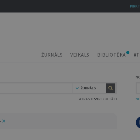
PIRKT
ŽURNĀLS
VEIKALS
BIBLIOTĒKA
#T
N
ŽURNĀLS
ATRASTI
59
REZULTĀTI
NE
4