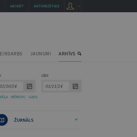
ABONĒT
AUTORIZĒTIES
EIRDARBS
JAUNUMI
ARHĪVS
O
LĪDZ
DĒĻA
/
MĒNESIS
/
GADS
ŽURNĀLS