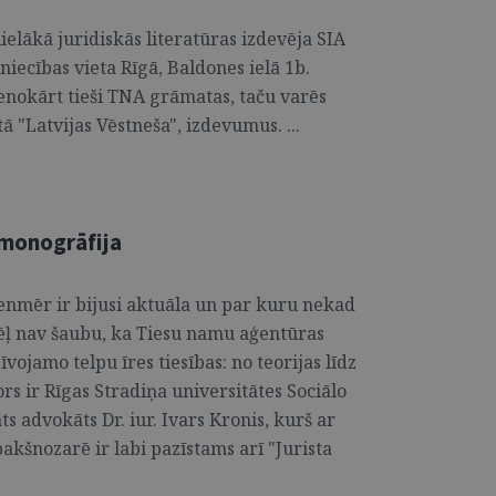
ielākā juridiskās literatūras izdevēja SIA
iecības vieta Rīgā, Baldones ielā 1b.
enokārt tieši TNA grāmatas, taču varēs
tā "Latvijas Vēstneša", izdevumus. ...
 monogrāfija
ienmēr ir bijusi aktuāla un par kuru nekad
ādēļ nav šaubu, ka Tiesu namu aģentūras
vojamo telpu īres tiesības: no teorijas līdz
ors ir Rīgas Stradiņa universitātes Sociālo
ts advokāts Dr. iur. Ivars Kronis, kurš ar
akšnozarē ir labi pazīstams arī "Jurista