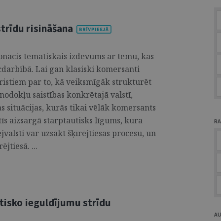
trīdu risināšana
nonācis tematiskais izdevums ar tēmu, kas
darbībā. Lai gan klasiski komersanti
uristiem par to, kā veiksmīgāk strukturēt
odokļu saistības konkrētajā valstī,
s situācijas, kurās tikai vēlāk komersants
tīs aizsargā starptautisks līgums, kura
RA
lsti var uzsākt šķīrējtiesas procesu, un
jtiesā. ...
utisko ieguldījumu strīdu
A