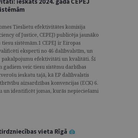
itāti: ieskats 2024. gada CEPEJ
 sistēmām
omes Tieslietu efektivitātes komisija
iency of Justice, CEPEJ) publicēja jaunāko
tiesu sistēmām.1 CEPEJ ir Eiropas
lificēti eksperti no 46 dalībvalstīm, un
 pakalpojumu efektivitāti un kvalitāti. Šī
m gadiem veic tiesu sistēmu darbības
verošu ieskatu tajā, kā EP dalībvalstis
brīvību aizsardzības konvencijas (ECK) 6.
u un identificēt jomas, kurās nepieciešami
tirdzniecības vieta Rīgā