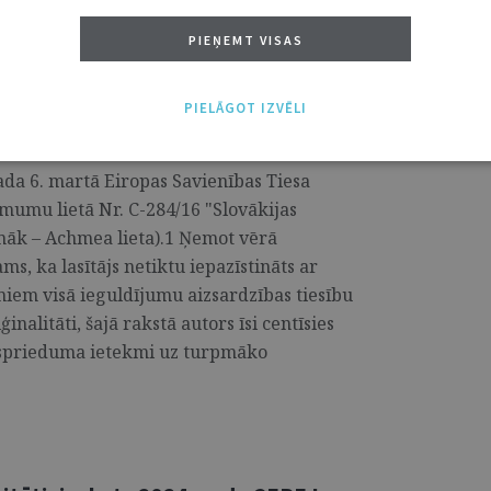
PIEŅEMT VISAS
I
PIELĀGOT IZVĒLI
– vai tagad viss ir skaidrs?
gada 6. martā Eiropas Savienības Tiesa
mumu lietā Nr. C-284/16 "Slovākijas
āk – Achmea lieta).1 Ņemot vērā
s, ka lasītājs netiktu iepazīstināts ar
em visā ieguldījumu aizsardzības tiesību
nalitāti, šajā rakstā autors īsi centīsies
n sprieduma ietekmi uz turpmāko