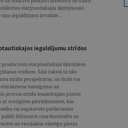
bu un efektīvu piekļuvi investoru un valsts
lākoties starptautiskajās šķīrējtiesās).
viņa ieguldījumu ārvalstīs ...
tautiskajos ieguldījumu strīdos
roduction) starptautiskajā šķīrējtiesu
gūšanas veidiem. Šajā rakstā tā tiks
umu strīdu perspektīvas, un droši var
r stūrakmens taisnīguma un
is process strīdā iesaistītajām pusēm
es ar svarīgiem pierādījumiem, kas
asību vai sagatavotu pārliecinošu
 palīdz līdzsvarot caurskatāmību un
turētu un vienlaikus elastīgu pieeju