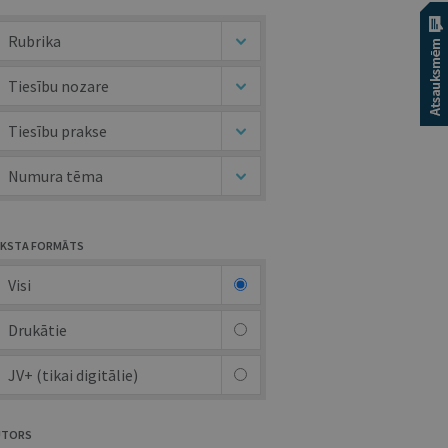
Rubrika
Tiesību nozare
Tiesību prakse
Numura tēma
KSTA FORMĀTS
Visi
Drukātie
JV+ (tikai digitālie)
UTORS