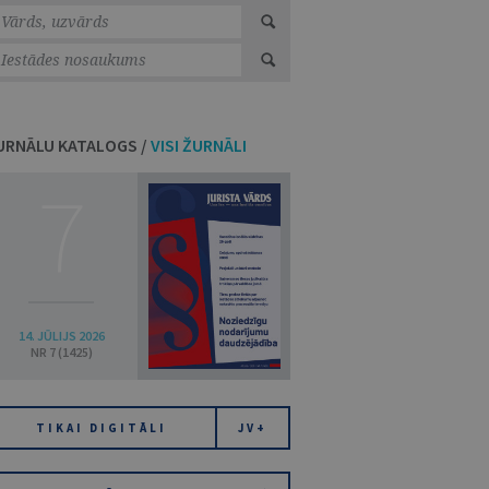
URNĀLU KATALOGS /
VISI ŽURNĀLI
7
14. JŪLIJS 2026
NR 7 (1425)
TIKAI DIGITĀLI
JV+