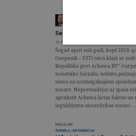
JURIJS GEORGS RUSAKOVS
ŽURNĀLS / TIESĪBU PRAKSES KOMENTĀR
Seši gadi kopš Achmea lietas 
29. OKTOBRIS 2024 • NR. 44 (1362)
Šogad aprit seši gadi, kopš 2018. 
(turpmāk – EST) nāca klajā ar nolē
Republika pret Achmea BV" (turpm
tematisko žurnālu, nebūtu pieļaujam
vienu no nozīmīgākajiem spriedumi
nozarē. Nepretendējot uz īpašu oriģi
aprakstīt Achmea lietas faktus u
ieguldījumu aizsardzības nozari. ...
PAULA LIPE
ŽURNĀLS / INFORMĀCIJA