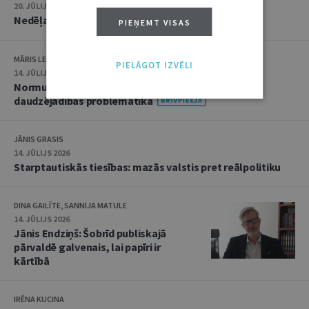
20. JŪLIJS 2026 • 16:05
Nedēļas notikumu apskats: 13.–17. jūlijs
PIEŅEMT VISAS
MĀRIS LEJA
PIELĀGOT IZVĒLI
14. JŪLIJS 2026
Normu konkurences un noziedzīgu nodarījumu
daudzējādības problemātika
JĀNIS GRASIS
14. JŪLIJS 2026
Starptautiskās tiesības: mazās valstis pret reālpolitiku
DINA GAILĪTE, SANNIJA MATULE
14. JŪLIJS 2026
Jānis Endziņš: Šobrīd publiskajā
pārvaldē galvenais, lai papīri ir
kārtībā
IRĒNA KUCINA