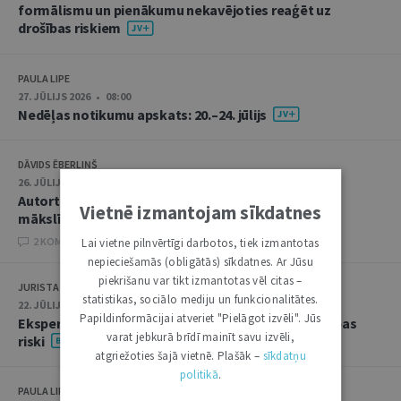
formālismu un pienākumu nekavējoties reaģēt uz
drošības riskiem
PAULA LIPE
27. JŪLIJS 2026 • 08:00
Nedēļas notikumu apskats: 20.–24. jūlijs
DĀVIDS ĒBERLIŅŠ
26. JŪLIJS 2026 • 08:00
Autortiesību subjekta un objekta juridiskie aspekti
Vietnē izmantojam sīkdatnes
mākslīgā intelekta kontekstā
2 KOMENTĀRI
Lai vietne pilnvērtīgi darbotos, tiek izmantotas
nepieciešamās (obligātās) sīkdatnes. Ar Jūsu
piekrišanu var tikt izmantotas vēl citas –
JURISTA VĀRDS
statistikas, sociālo mediju un funkcionalitātes.
22. JŪLIJS 2026 • 14:00
Papildinformācijai atveriet "Pielāgot izvēli". Jūs
Ekspertu saruna jūlijā: krimināltiesības un būvniecības
varat jebkurā brīdī mainīt savu izvēli,
riski
atgriežoties šajā vietnē. Plašāk –
sīkdatņu
politikā
.
PAULA LIPE