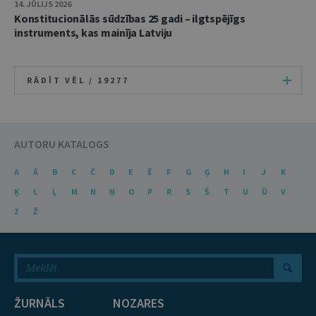
14. JŪLIJS 2026
Konstitucionālās sūdzības 25 gadi – ilgtspējīgs
instruments, kas mainīja Latviju
RĀDĪT VĒL /
19277
AUTORU KATALOGS
A
Ā
B
C
Č
D
E
Ē
F
G
Ģ
H
I
J
K
Ķ
L
Ļ
M
N
Ņ
O
P
R
S
Š
T
U
Ū
V
Z
Ž
ŽURNĀLS
NOZARES