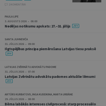
2 KOMENTĀRI
PAULA LIPE
3. AUGUSTS 2026 • 08:00
Nedēļas notikumu apskats: 27.–31. jūlijs
SANTA JUHNEVIČA
31. JŪLIJS 2026 • 09:00
Ilgtspējības principa piemērošana Latvijas tiesu praksē
LATVIJAS ZVĒRINĀTU ADVOKĀTU PADOME
31. JŪLIJS 2026 • 07:00
Latvijas Zvērinātu advokātu padomes aktuālie lēmumi
ARTŪRS KURBATOVS, INGA KUDEIKINA, MARTA URBĀNE
29. JŪLIJS 2026 • 08:00
Bērna labākās intereses civilprocesā: starp procesuālo