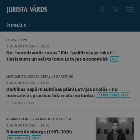
ŽURNĀLS
ULDIS CĒRPS
7. AUGUSTS 2026 • 08:00
No “neredzamās rokas” līdz “palīdzošajai rokai”:
tiesiskums un valsts loma Latvijas ekonomikā
MARGARITA VOICIŠA, VITĀLIJS RAKSTIŅŠ
5. AUGUSTS 2026 • 12:00
Darbības nepārtrauktības plāni Latvijas skolās – no
normatīvās prasības līdz reālai noturībai
1 KOMENTĀRI
RIHARDA VEINBERGA DRAUGI UN KOLĒĢI
3. AUGUSTS 2026 • 15:00
Rihards Veinbergs (1987–2026)