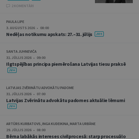
2 KOMENTĀRI
PAULA LIPE
3. AUGUSTS 2026 • 08:00
Nedēļas notikumu apskats: 27.–31. jūlijs
SANTA JUHNEVIČA
31. JŪLIJS 2026 • 09:00
Ilgtspējības principa piemērošana Latvijas tiesu praksē
LATVIJAS ZVĒRINĀTU ADVOKĀTU PADOME
31. JŪLIJS 2026 • 07:00
Latvijas Zvērinātu advokātu padomes aktuālie lēmumi
ARTŪRS KURBATOVS, INGA KUDEIKINA, MARTA URBĀNE
29. JŪLIJS 2026 • 08:00
Bērna labākās intereses civilprocesā: starp procesuālo