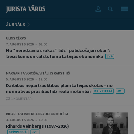
ŽURNĀLS
ULDIS CĒRPS
7. AUGUSTS 2026 • 08:00
No “neredzamās rokas” līdz “palīdzošajai rokai”:
tiesiskums un valsts loma Latvijas ekonomikā
MARGARITA VOICIŠA, VITĀLIJS RAKSTIŅŠ
5. AUGUSTS 2026 • 12:00
Darbības nepārtrauktības plāni Latvijas skolās – no
normatīvās prasības līdz reālai noturībai
1 KOMENTĀRI
RIHARDA VEINBERGA DRAUGI UN KOLĒĢI
3. AUGUSTS 2026 • 15:00
Rihards Veinbergs (1987–2026)