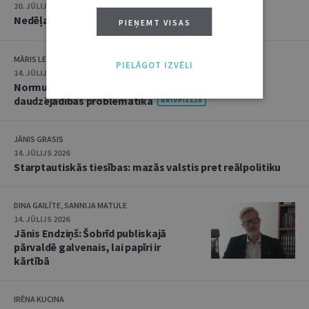
20. JŪLIJS 2026 • 16:05
Nedēļas notikumu apskats: 13.–17. jūlijs
PIEŅEMT VISAS
MĀRIS LEJA
PIELĀGOT IZVĒLI
14. JŪLIJS 2026
Normu konkurences un noziedzīgu nodarījumu
daudzējādības problemātika
JĀNIS GRASIS
14. JŪLIJS 2026
Starptautiskās tiesības: mazās valstis pret reālpolitiku
DINA GAILĪTE, SANNIJA MATULE
14. JŪLIJS 2026
Jānis Endziņš: Šobrīd publiskajā
pārvaldē galvenais, lai papīri ir
kārtībā
IRĒNA KUCINA