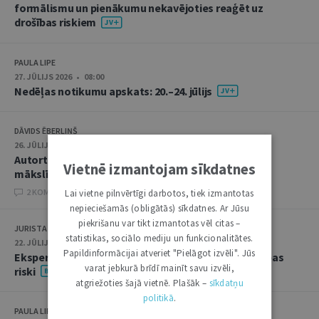
formālismu un pienākumu nekavējoties reaģēt uz
drošības riskiem
PAULA LIPE
27. JŪLIJS 2026 • 08:00
Nedēļas notikumu apskats: 20.–24. jūlijs
DĀVIDS ĒBERLIŅŠ
26. JŪLIJS 2026 • 08:00
Autortiesību subjekta un objekta juridiskie aspekti
Vietnē izmantojam sīkdatnes
mākslīgā intelekta kontekstā
2 KOMENTĀRI
Lai vietne pilnvērtīgi darbotos, tiek izmantotas
nepieciešamās (obligātās) sīkdatnes. Ar Jūsu
piekrišanu var tikt izmantotas vēl citas –
JURISTA VĀRDS
statistikas, sociālo mediju un funkcionalitātes.
22. JŪLIJS 2026 • 14:00
Papildinformācijai atveriet "Pielāgot izvēli". Jūs
Ekspertu saruna jūlijā: krimināltiesības un būvniecības
varat jebkurā brīdī mainīt savu izvēli,
riski
atgriežoties šajā vietnē. Plašāk –
sīkdatņu
politikā
.
PAULA LIPE