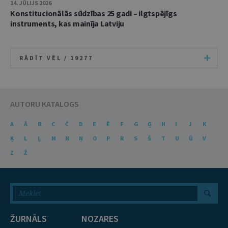
14. JŪLIJS 2026
Konstitucionālās sūdzības 25 gadi – ilgtspējīgs
instruments, kas mainīja Latviju
RĀDĪT VĒL /
19277
AUTORU KATALOGS
A
Ā
B
C
Č
D
E
Ē
F
G
Ģ
H
I
J
K
Ķ
L
Ļ
M
N
Ņ
O
P
R
S
Š
T
U
Ū
V
Z
Ž
ŽURNĀLS
NOZARES