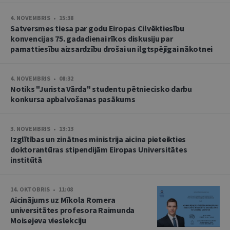
4. NOVEMBRIS • 15:38
Satversmes tiesa par godu Eiropas Cilvēktiesību
konvencijas 75. gadadienai rīkos diskusiju par
pamattiesību aizsardzību drošai un ilgtspējīgai nākotnei
4. NOVEMBRIS • 08:32
Notiks "Jurista Vārda" studentu pētniecisko darbu
konkursa apbalvošanas pasākums
3. NOVEMBRIS • 13:13
Izglītības un zinātnes ministrija aicina pieteikties
doktorantūras stipendijām Eiropas Universitātes
institūtā
14. OKTOBRIS • 11:08
Aicinājums uz Mīkola Romera
universitātes profesora Raimunda
Moisejeva vieslekciju