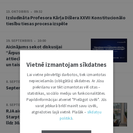
13. OKTOBRIS • 09:32
Izsludināta Profesora Kārļa Dišlera XXVII Konstitucionālo
tiesību tiesas procesa izspēle
19. SEPTEMBRIS • 10:00
Aicinājums sekot diskusijai
“Ārpustiesas krimināltiesisko
attiecību noregulēšana – vai efektīva
Vietnē izmantojam sīkdatnes
un taisnīga?”
Lai vietne pilnvērtīgi darbotos, tiek izmantotas
nepieciešamās (obligātās) sīkdatnes. Ar Jūsu
8. SEPTEMBRIS • 13:14
piekrišanu var tikt izmantotas vēl citas –
Septembra saruna par starptautiskajām tiesībām
statistikas, sociālo mediju un funkcionalitātes.
Papildinformācijai atveriet "Pielāgot izvēli". Jūs
8. SEPTEMBRIS • 13:13
varat jebkurā brīdī mainīt savu izvēli,
RJA aicina iesniegt rakstus Baltijas
atgriežoties šajā vietnē. Plašāk –
sīkdatņu
Starptautisko tiesību gadagrāmatai
politikā
.
līdz 30. septembrim