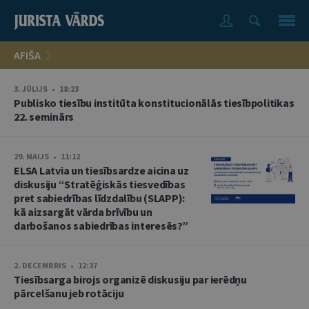
AFIŠA
3. JŪLIJS • 18:23
Publisko tiesību institūta konstitucionālās tiesībpolitikas
22. seminārs
29. MAIJS • 11:12
ELSA Latvia un tiesībsardze aicina uz
diskusiju “Stratēģiskās tiesvedības
pret sabiedrības līdzdalību (SLAPP):
kā aizsargāt vārda brīvību un
darbošanos sabiedrības interesēs?”
2. DECEMBRIS • 12:37
Tiesībsarga birojs organizē diskusiju par ierēdņu
pārcelšanu jeb rotāciju