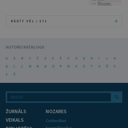
RĀDĪT VĒL /
571
AUTORU KATALOGS
A
Ā
B
C
Č
D
E
Ē
F
G
Ģ
H
I
J
K
Ķ
L
Ļ
M
N
Ņ
O
P
R
S
Š
T
U
Ū
V
Z
Ž
ŽURNĀLS
NOZARES
VEIKALS
Civiltiesības
Krimināltiesības