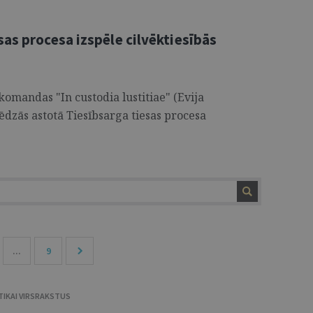
as procesa izspēle cilvēktiesībās
 komandas "In custodia lustitiae" (Evija
ēdzās astotā Tiesībsarga tiesas procesa
...
9
TIKAI VIRSRAKSTUS