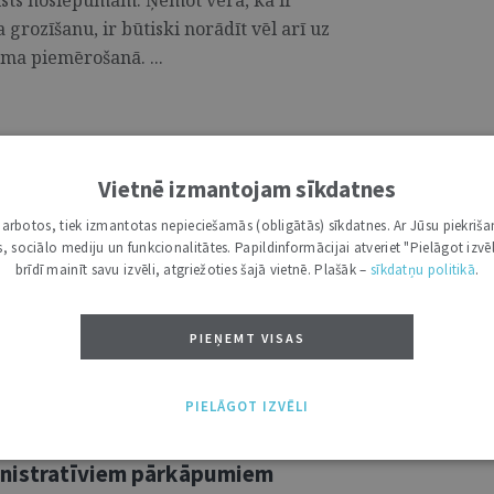
alsts noslēpumam. Ņemot vērā, ka ir
grozīšanu, ir būtiski norādīt vēl arī uz
ma piemērošanā. ...
Vietnē izmantojam sīkdatnes
i darbotos, tiek izmantotas nepieciešamās (obligātās) sīkdatnes. Ar Jūsu piekriša
1 kas iznākusi prestižajā "Routledge"
kas, sociālo mediju un funkcionalitātes. Papildinformācijai atveriet "Pielāgot izvēl
par attiecībām starp tiesu varu un
brīdī mainīt savu izvēli, atgriežoties šajā vietnē. Plašāk –
sīkdatņu politikā
.
jās Eiropas demokrātijās. Izdevumā ir
s Plepas detalizēts pētījums par
PIEŅEMT VISAS
a un sadarbības lomu visu konstitucionālo
PIELĀGOT IZVĒLI
ministratīviem pārkāpumiem