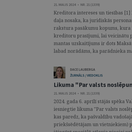
21. MAIJS 2024 • NR. 21 (1339)
Kreditora intereses un tiesības [1
daļa nosaka, ka juridiskās persona
rakstura pasākumu kopums, kura i
kreditoru prasījumi, lai veicinātu 
mantas uzskaitījums ir dots Maksā
labad norādāms, ka parādnieka mant
DACE LAUBERGA
ŽURNĀLS / VIEDOKLIS
Likuma "Par valsts noslēp
21. MAIJS 2024 • NR. 21 (1339)
2024. gada 6. aprīlī stājās spēka V
iesniegtie likuma "Par valsts nos
kas paredz, ka pašvaldību vadoš
priekšsēdētājam un vietniekiem) 