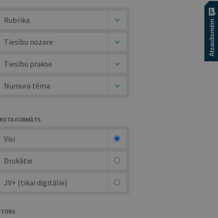
Rubrika
Tiesību nozare
Tiesību prakse
Numura tēma
KSTA FORMĀTS
Visi
Drukātie
JV+ (tikai digitālie)
UTORS