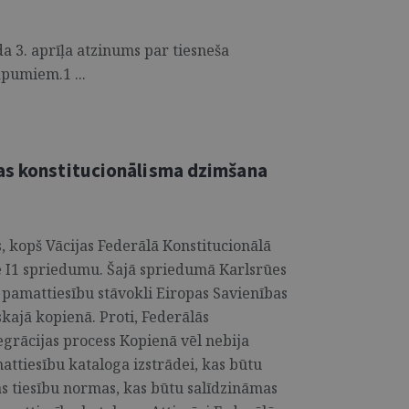
da 3. aprīļa atzinums par tiesneša
pumiem.1 ...
as konstitucionālisma dzimšana
s, kopš Vācijas Federālā Konstitucionālā
ge I1 spriedumu. Šajā spriedumā Karlsrūes
 pamattiesību stāvokli Eiropas Savienības
kajā kopienā. Proti, Federālās
tegrācijas process Kopienā vēl nebija
mattiesību kataloga izstrādei, kas būtu
 tiesību normas, kas būtu salīdzināmas