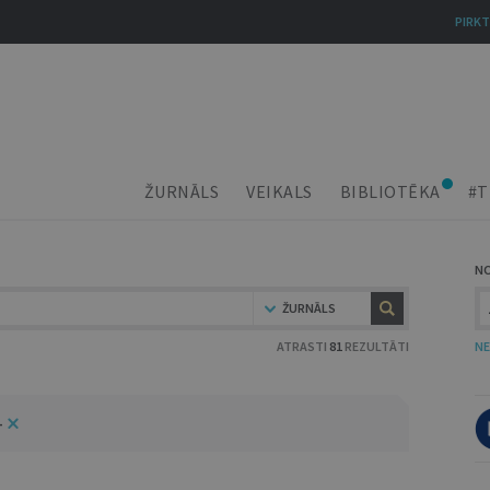
PIRKT
ŽURNĀLS
VEIKALS
BIBLIOTĒKA
#T
N
ŽURNĀLS
ATRASTI
81
REZULTĀTI
NE
4