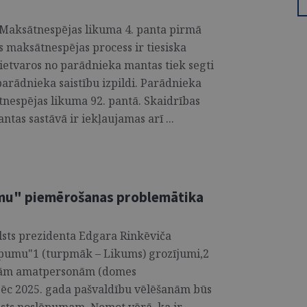
] Maksātnespējas likuma 4. panta pirmā
s maksātnespējas process ir tiesiska
etvaros no parādnieka mantas tiek segti
parādnieka saistību izpildi. Parādnieka
tnespējas likuma 92. pantā. Skaidrības
as sastāvā ir iekļaujamas arī ...
umu" piemērošanas problemātika
alsts prezidenta Edgara Rinkēviča
lēpumu"1 (turpmāk – Likums) grozījumi,2
ajām amatpersonām (domes
pēc 2025. gada pašvaldību vēlēšanām būs