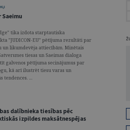
KĻI
r Saeimu
ge" tika izdota starptautiska
Ž
ekta "JUDICON-EU" pētījuma rezultāti par
su un likumdevēja attiecībām. Minētais
 Satversmes tiesas un Saeimas dialoga
āstīt galvenos pētījuma secinājumus par
u, kā arī ilustrēt tiesu varas un
 tendences. ...
bas dalībnieka tiesības pēc
ktiskās izpildes maksātnespējas