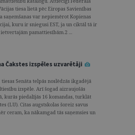
mattiesību katalogu. Attiecīgi Federālā
Vācijas tiesa lietā pēc Eiropas Savienības
ma saņemšanas var nepiemērot Kopienas
jai, kuru ir sniegusi EST, ja un ciktāl tā ir
etvertajām pamattiesībām.2 ...
a Čakstes izspēles uzvarētāji
s tiesas Senāta telpās noslēdzās ikgadējā
tiesību izspēle. Arī šogad aizraujošās
, kurās piedalījās 16 komandas, turklāt
tes (LU). Citas augstskolas šoreiz savus
tomēr ceram, ka nākamgad tās saņemsies un