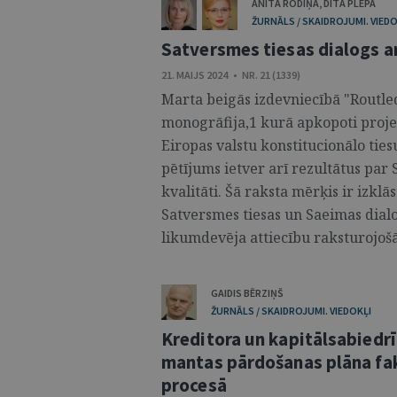
ANITA RODIŅA
,
DITA PLEPA
ŽURNĀLS / SKAIDROJUMI. VIEDO
Satversmes tiesas dialogs a
21. MAIJS 2024 • NR. 21 (1339)
Marta beigās izdevniecībā "Routled
monogrāfija,1 kurā apkopoti proj
Eiropas valstu konstitucionālo tie
pētījums ietver arī rezultātus par
kvalitāti. Šā raksta mērķis ir izkl
Satversmes tiesas un Saeimas dialog
likumdevēja attiecību raksturojošās
GAIDIS BĒRZIŅŠ
ŽURNĀLS / SKAIDROJUMI. VIEDOKĻI
Kreditora un kapitālsabiedrī
mantas pārdošanas plāna fa
procesā