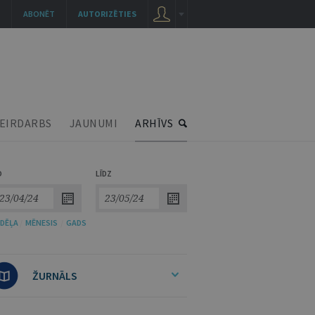
ABONĒT
AUTORIZĒTIES
EIRDARBS
JAUNUMI
ARHĪVS
O
LĪDZ
DĒĻA
/
MĒNESIS
/
GADS
ŽURNĀLS