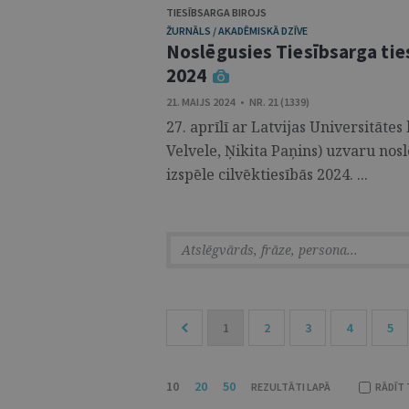
TIESĪBSARGA BIROJS
ŽURNĀLS / AKADĒMISKĀ DZĪVE
Noslēgusies Tiesībsarga ties
2024
21. MAIJS 2024 • NR. 21 (1339)
27. aprīlī ar Latvijas Universitātes
Velvele, Ņikita Paņins) uzvaru nosl
izspēle cilvēktiesībās 2024. ...
1
2
3
4
5
10
20
50
REZULTĀTI LAPĀ
RĀDĪT 