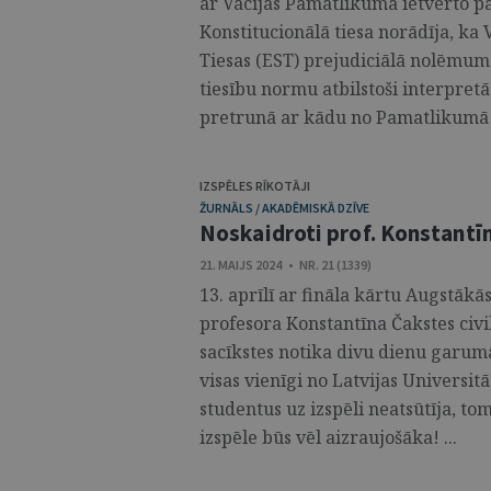
ar Vācijas Pamatlikumā ietverto pa
Konstitucionālā tiesa norādīja, ka 
Tiesas (EST) prejudiciālā nolēmu
tiesību normu atbilstoši interpretāci
pretrunā ar kādu no Pamatlikumā i
IZSPĒLES RĪKOTĀJI
ŽURNĀLS / AKADĒMISKĀ DZĪVE
Noskaidroti prof. Konstantīn
21. MAIJS 2024 • NR. 21 (1339)
13. aprīlī ar fināla kārtu Augstākā
profesora Konstantīna Čakstes civil
sacīkstes notika divu dienu garumā
visas vienīgi no Latvijas Universitā
studentus uz izspēli neatsūtīja, 
izspēle būs vēl aizraujošāka! ...