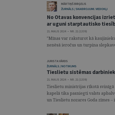
MĀRTIŅŠ BIRĢELIS
ŽURNĀLS / SKAIDROJUMI. VIEDOKĻI
No Otavas konvencijas izriet
ar uguni starptautisko tiesī
21. MAIJS 2024 • NR. 21 (1339)
"Mīnas var raksturot kā kaujinieku
nenēsā ieročus un turpina slepkavo
JURISTA VĀRDS
ŽURNĀLS / NOTIKUMS
Tieslietu sistēmas darbinie
21. MAIJS 2024 • NR. 21 (1339)
Tieslietu ministrijas rīkotā svinīg
kapelā tika pasniegti valsts apbal
un Tieslietu nozares Goda zīmes – i