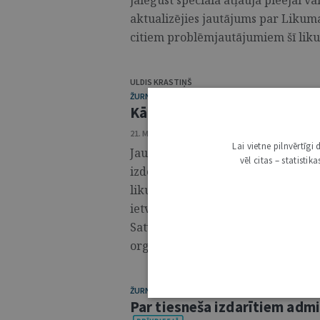
jāiegūst speciālā atļauja pieejai v
aktualizējies jautājums par Likuma 
citiem problēmjautājumiem šī liku
ULDIS KRASTIŅŠ
ŽURNĀLS / JURIDISKĀ LITERATŪRA
Kā izmērīt tiesu varas spēku
21. MAIJS 2024 • NR. 21 (1339)
Lai vietne pilnvērtīg
Jaunā salīdzinošo tiesību grāmatā,
vēl citas – statisti
izdevniecībā, ir iekļauti pētījumi 
likumdevēju 10 tā sauktajās jauna
ietverts arī Anitas Rodiņas un Dita
Satversmes tiesu,2 uzsverot dialog
orgānu starpā. ...
ŽURNĀLS / TIESĪBU POLITIKA
Par tiesneša izdarītiem ad