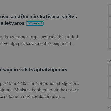
ošo saistību pārskatīšana: spēles
bu ietvaros
s, kas vienmēr trāpa, uzbrūk akli, atklāti
t vēl ilgi pēc karadarbības beigām."1 ...
RA
ki saņem valsts apbalvojumus
ā pasākumā 10. maijā atjaunotajā Rīgas pils
vojumi – Ministru kabineta Atzinības raksti
zcilākajiem nozares darbinieku. ...
A