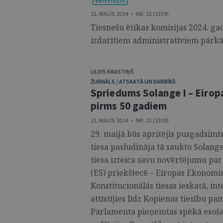
21. MAIJS 2024 • NR. 21 (1339)
Tiesnešu ētikas komisijas 2024. ga
izdarītiem administratīviem pārkā
ULDIS KRASTIŅŠ
ŽURNĀLS / ATSKATĀ UN DARBĪBĀ
Spriedums Solange I – Eirop
pirms 50 gadiem
21. MAIJS 2024 • NR. 21 (1339)
29. maijā būs apritējis pusgadsimt
tiesa pasludināja tā saukto Solan
tiesa izteica savu novērtējumu par
(ES) priekštecē – Eiropas Ekonomis
Konstitucionālās tiesas ieskatā, in
attīstījies līdz Kopienas tiesību pa
Parlamenta pieņemtas spēkā esošas