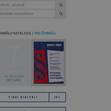
URNĀLU KATALOGS /
VISI ŽURNĀLI
7
14. JŪLIJS 2026
NR 7 (1425)
TIKAI DIGITĀLI
JV+