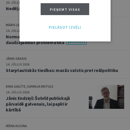
20. JŪLIJS 2026 • 16:05
Nedēļas notikumu apskats: 13.–17. jūlijs
PIEŅEMT VISAS
MĀRIS LEJA
PIELĀGOT IZVĒLI
14. JŪLIJS 2026
Normu konkurences un noziedzīgu nodarījumu
daudzējādības problemātika
JĀNIS GRASIS
14. JŪLIJS 2026
Starptautiskās tiesības: mazās valstis pret reālpolitiku
DINA GAILĪTE, SANNIJA MATULE
14. JŪLIJS 2026
Jānis Endziņš: Šobrīd publiskajā
pārvaldē galvenais, lai papīri ir
kārtībā
IRĒNA KUCINA