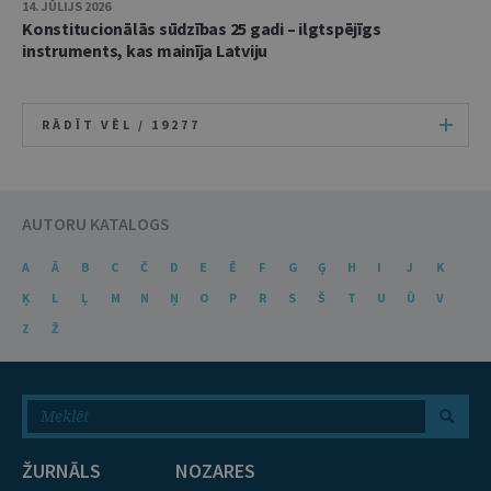
14. JŪLIJS 2026
Konstitucionālās sūdzības 25 gadi – ilgtspējīgs
instruments, kas mainīja Latviju
RĀDĪT VĒL /
19277
AUTORU KATALOGS
A
Ā
B
C
Č
D
E
Ē
F
G
Ģ
H
I
J
K
Ķ
L
Ļ
M
N
Ņ
O
P
R
S
Š
T
U
Ū
V
Z
Ž
ŽURNĀLS
NOZARES