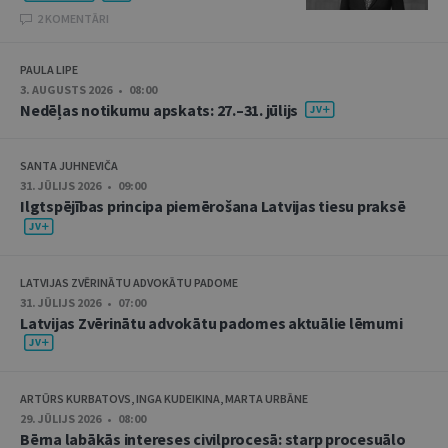
2 KOMENTĀRI
PAULA LIPE
3. AUGUSTS 2026 • 08:00
Nedēļas notikumu apskats: 27.–31. jūlijs
SANTA JUHNEVIČA
31. JŪLIJS 2026 • 09:00
Ilgtspējības principa piemērošana Latvijas tiesu praksē
LATVIJAS ZVĒRINĀTU ADVOKĀTU PADOME
31. JŪLIJS 2026 • 07:00
Latvijas Zvērinātu advokātu padomes aktuālie lēmumi
ARTŪRS KURBATOVS, INGA KUDEIKINA, MARTA URBĀNE
29. JŪLIJS 2026 • 08:00
Bērna labākās intereses civilprocesā: starp procesuālo