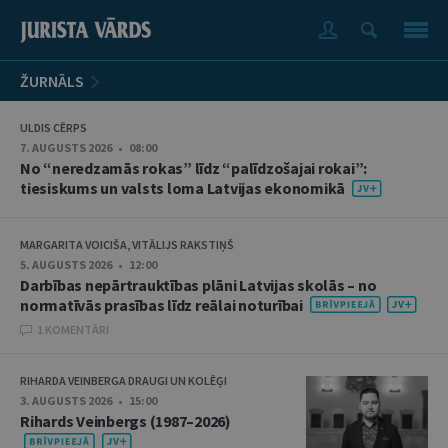
ŽURNĀLS
ULDIS CĒRPS
7. AUGUSTS 2026 • 08:00
No “neredzamās rokas” līdz “palīdzošajai rokai”:
tiesiskums un valsts loma Latvijas ekonomikā
MARGARITA VOICIŠA, VITĀLIJS RAKSTIŅŠ
5. AUGUSTS 2026 • 12:00
Darbības nepārtrauktības plāni Latvijas skolās – no
normatīvās prasības līdz reālai noturībai
1 KOMENTĀRI
RIHARDA VEINBERGA DRAUGI UN KOLĒĢI
3. AUGUSTS 2026 • 15:00
Rihards Veinbergs (1987–2026)