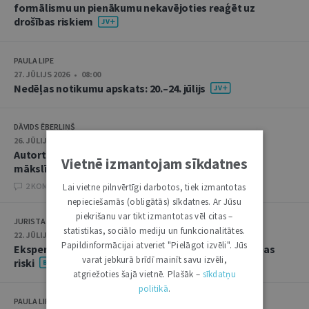
formālismu un pienākumu nekavējoties reaģēt uz
drošības riskiem
PAULA LIPE
27. JŪLIJS 2026 • 08:00
Nedēļas notikumu apskats: 20.–24. jūlijs
DĀVIDS ĒBERLIŅŠ
26. JŪLIJS 2026 • 08:00
Autortiesību subjekta un objekta juridiskie aspekti
Vietnē izmantojam sīkdatnes
mākslīgā intelekta kontekstā
2 KOMENTĀRI
Lai vietne pilnvērtīgi darbotos, tiek izmantotas
nepieciešamās (obligātās) sīkdatnes. Ar Jūsu
piekrišanu var tikt izmantotas vēl citas –
JURISTA VĀRDS
statistikas, sociālo mediju un funkcionalitātes.
22. JŪLIJS 2026 • 14:00
Papildinformācijai atveriet "Pielāgot izvēli". Jūs
Ekspertu saruna jūlijā: krimināltiesības un būvniecības
varat jebkurā brīdī mainīt savu izvēli,
riski
atgriežoties šajā vietnē. Plašāk –
sīkdatņu
politikā
.
PAULA LIPE