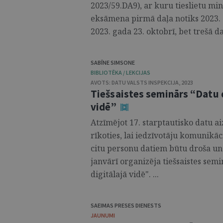
2023/59.DA9), ar kuru tieslietu min
eksāmena pirmā daļa notiks 2023. ga
2023. gada 23. oktobrī, bet trešā daļ
SABĪNE SIMSONE
BIBLIOTĒKA / LEKCIJAS
AVOTS:
DATU VALSTS INSPEKCIJA
,
2023
Tiešsaistes seminārs “Datu d
vidē”
Atzīmējot 17. starptautisko datu ai
rīkoties, lai iedzīvotāju komunikāc
citu personu datiem būtu droša un 
janvārī organizēja tiešsaistes sem
digitālajā vidē". ...
SAEIMAS PRESES DIENESTS
JAUNUMI