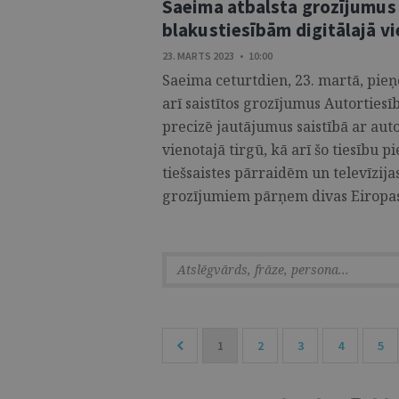
Saeima atbalsta grozījumus
blakustiesībām digitālajā vi
23. MARTS 2023 • 10:00
Saeima ceturtdien, 23. martā, pie
arī saistītos grozījumus Autorties
precizē jautājumus saistībā ar aut
vienotajā tirgū, kā arī šo tiesību
tiešsaistes pārraidēm un televīzi
grozījumiem pārņem divas Eiropas 
1
2
3
4
5