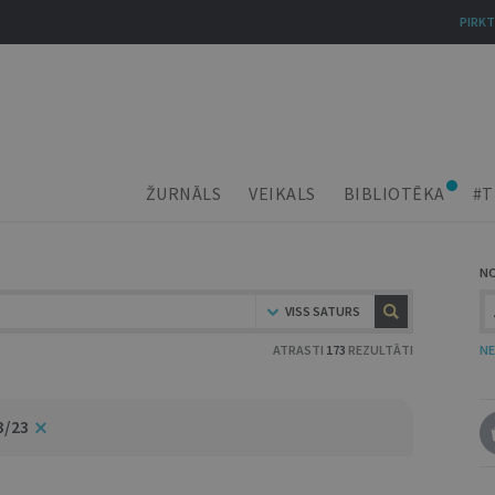
PIRKT
ŽURNĀLS
VEIKALS
BIBLIOTĒKA
#T
N
VISS SATURS
ATRASTI
173
REZULTĀTI
NE
3/23