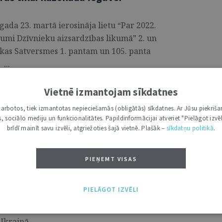
 gada 23. martā ierosināja lietu “Par 2022.
umi Dzīvnieku aizsardzības likumā” 2. un
likas Satversmes 1. pantam un 105. panta
...
Vietnē izmantojam sīkdatnes
i darbotos, tiek izmantotas nepieciešamās (obligātās) sīkdatnes. Ar Jūsu piekriša
valdības pirmajās 100 dienās:
kas, sociālo mediju un funkcionalitātes. Papildinformācijai atveriet "Pielāgot izvēl
as; stiprināts Latvijas atbalsts
brīdī mainīt savu izvēli, atgriežoties šajā vietnē. Plašāk –
sīkdatņu politikā
.
PIEŅEMT VISAS
etu ministre Inese Lībiņa-Egnere sākusi
avas prioritātes tieslietu jomā: stiprināt
PIELĀGOT IZVĒLI
mu, kā arī dažādos starptautiskajos
lējuma Krievijas saukšanai pie atbildības
krainā. ...