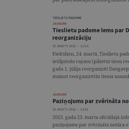
TIESLIETU PADOME
JAUNUMI
Tieslietu padome lems par D
reorganizāciju
23. MARTS 2023 • 12:54
Piektdien, 24. martā, Tieslietu pa
ietilpstošo rajonu (pilsētu) tiesu 
gada 1. jūlija reorganizēt Daugavpi
mainot reorganizētās tiesas nosauk
JAUNUMI
Paziņojums par zvērināta n
23. MARTS 2023 • 12:02
2023. gada 23. marta oficiālajā izd
paziņojums par zvērināta notāra ek