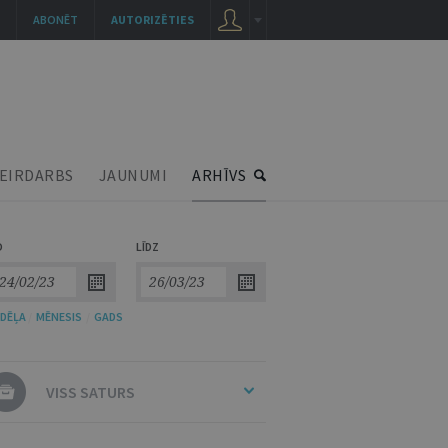
ABONĒT
AUTORIZĒTIES
EIRDARBS
JAUNUMI
ARHĪVS
O
LĪDZ
DĒĻA
/
MĒNESIS
/
GADS
VISS SATURS