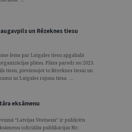
augavpils un Rēzeknes tiesu
dome lems par Latgales tiesu apgabalā
reorganizācijas plānu. Plāns paredz no 2023.
ls tiesu, pievienojot to Rēzeknes tiesai un
umu uz Latgales rajona tiesa. ...
otāra eksāmenu
evumā “Latvijas Vēstnesis” ir publicēts
sāmenu (oficiālās publikācijas Nr.: