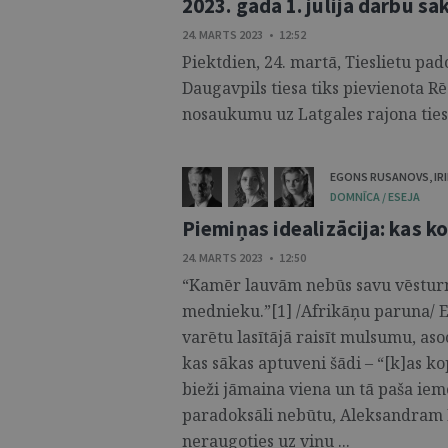
2023. gada 1. jūlijā darbu sā
24. MARTS 2023 • 12:52
Piektdien, 24. martā, Tieslietu pad
Daugavpils tiesa tiks pievienota Rē
nosaukumu uz Latgales rajona tiesa
EGONS RUSANOVS
,
IR
DOMNĪCA / ESEJA
Piemiņas idealizācija: kas 
24. MARTS 2023 • 12:50
“Kamēr lauvām nebūs savu vēsturn
mednieku.”[1] /Afrikāņu paruna/ E
varētu lasītājā raisīt mulsumu, as
kas sākas aptuveni šādi – “[k]as k
bieži jāmaina viena un tā paša iemes
paradoksāli nebūtu, Aleksandram
neraugoties uz viņu ...