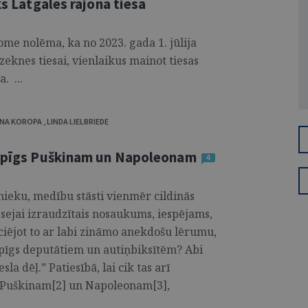
ks Latgales rajona tiesa
ome nolēma, ka no 2023. gada 1. jūlija
zeknes tiesai, vienlaikus mainot tiesas
. ...
INA KOROPA
,
LINDA LIELBRIEDE
kopīgs Puškinam un Napoleonam
4
ieku, medību stāsti vienmēr cildinās
sejai izraudzītais nosaukums, iespējams,
ociējot to ar labi zināmo anekdošu lērumu,
opīgs deputātiem un autiņbiksītēm? Abi
la dēļ.” Patiesībā, lai cik tas arī
 Puškinam[2] un Napoleonam[3],