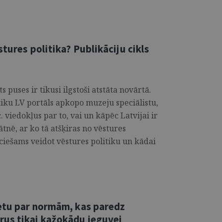
tures politika? Publikāciju cikls
s puses ir tikusi ilgstoši atstāta novārtā.
tiku LV portāls apkopo muzeju speciālistu,
c. viedokļus par to, vai un kāpēc Latvijai ir
tnē, ar ko tā atšķiras no vēstures
eciešams veidot vēstures politiku un kādai
ietu par normām, kas paredz
us tikai kažokādu ieguvei