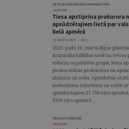
LATVIJAS REPUBLIKAS PROKURATŪRA
JAUNUMI
Tiesa apstiprina prokurora 
apsūdzētajiem lietā par vals
lielā apmērā
24. MARTS 2023 • 16:17
2023. gada 10. martā Rīgas pilsētas 
kriminālatbildības sauktas četras
izdarīts organizētā grupā, lēma ap
prokuratūras prokurores un apsūd
atzīšanu un sodu. Apsūdzētie atzīt
nodarījuma izdarīšanā un sodīti ar 
apsūdzētajiem 21 700 eiro apmērā, 
9300 eiro apmērā. ...
TIESLIETU PADOME
JAUNUMI