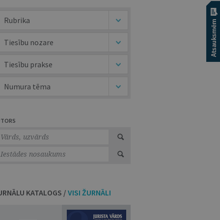
Rubrika
Tiesību nozare
Tiesību prakse
Numura tēma
UTORS
URNĀLU KATALOGS /
VISI ŽURNĀLI