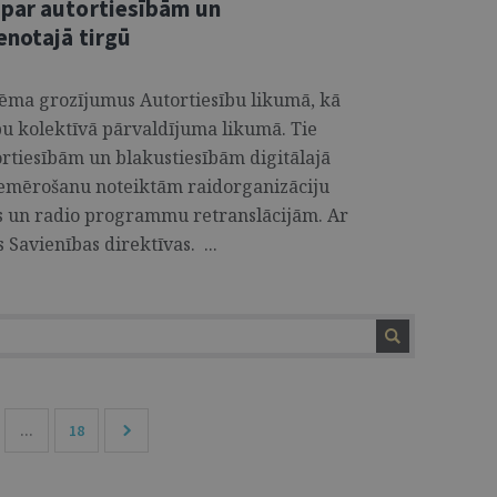
 par autortiesībām un
enotajā tirgū
ņēma grozījumus Autortiesību likumā, kā
ību kolektīvā pārvaldījuma likumā. Tie
ortiesībām un blakustiesībām digitālajā
 piemērošanu noteiktām raidorganizāciju
jas un radio programmu retranslācijām. Ar
Savienības direktīvas. ...
...
18