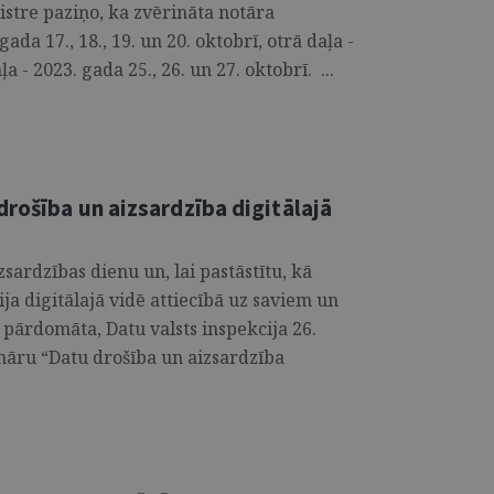
istre paziņo, ka zvērināta notāra
da 17., 18., 19. un 20. oktobrī, otrā daļa -
a - 2023. gada 25., 26. un 27. oktobrī. ...
rošība un aizsardzība digitālajā
zsardzības dienu un, lai pastāstītu, kā
ija digitālajā vidē attiecībā uz saviem un
pārdomāta, Datu valsts inspekcija 26.
ināru “Datu drošība un aizsardzība