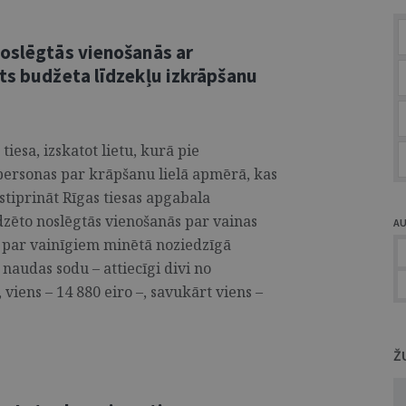
noslēgtās vienošanās ar
ts budžeta līdzekļu izkrāpšanu
tiesa, izskatot lietu, kurā pie
 personas par krāpšanu lielā apmērā, kas
stiprināt Rīgas tiesas apgabala
zēto noslēgtās vienošanās par vainas
A
i par vainīgiem minētā noziedzīgā
naudas sodu – attiecīgi divi no
viens – 14 880 eiro –, savukārt viens –
Ž