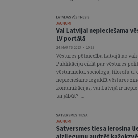
LATVIJAS VĒSTNESIS
JAUNUMI
Vai Latvijai nepieciešama vēs
LV portālā
24. MARTS 2023 • 10:35
Vēstures pētniecība Latvijā no valst
Publikāciju ciklā par vēstures poli
vēsturnieku, sociologu, filosofu u. 
nepieciešams ieguldīt vēstures zinā
komunikācijas, vai Latvijā ir nepi
tai jābūt? ...
SATVERSMES TIESA
JAUNUMI
Satversmes tiesa ierosina l
aizliegumu audzēt kažokzvēr